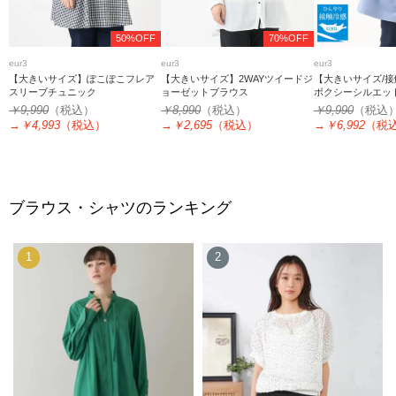
50%OFF
70%OFF
eur3
eur3
eur3
【大きいサイズ】ぽこぽこフレア
【大きいサイズ】2WAYツイードジ
【大きいサイズ/
スリーブチュニック
ョーゼットブラウス
ボクシーシルエッ
￥9,990
（税込）
￥8,990
（税込）
￥9,990
（税込
→
￥4,993
（税込）
→
￥2,695
（税込）
→
￥6,992
（税
ブラウス・シャツのランキング
1
2