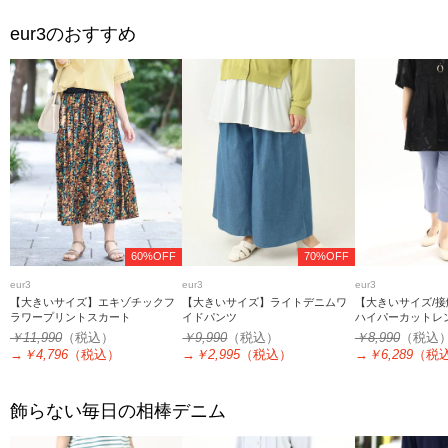
eur3
のおすすめ
60%OFF
70%OFF
eur3
eur3
eur3
【大きいサイズ】エキゾチックフ
【大きいサイズ】ライトデニムワ
【大きいサイズ/
ラワープリントスカート
イドパンツ
ハイパーカットレ
￥11,990
（税込）
￥9,990
（税込）
￥8,990
（税込
→
￥4,796
（税込）
→
￥2,995
（税込）
→
￥6,289
（税
飾らない毎日の相棒デニム