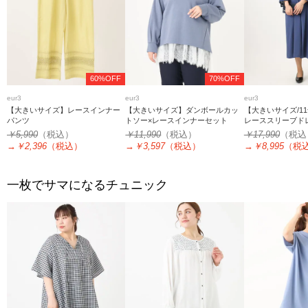
60%OFF
70%OFF
eur3
eur3
eur3
【大きいサイズ】レースインナー
【大きいサイズ】ダンボールカッ
【大きいサイズ/1
パンツ
トソー×レースインナーセット
レーススリーブド
￥5,990
（税込）
￥11,990
（税込）
￥17,990
（税込
→
￥2,396
（税込）
→
￥3,597
（税込）
→
￥8,995
（税
一枚でサマになるチュニック