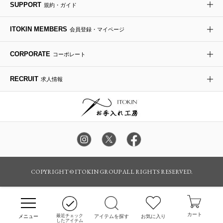
SUPPORT
規約・ガイド
ダウンジャケット・コート
チャーム・ストラップ
トラベルバッグ
ドレスシューズ
ポプリアレンジ＆フレグランス
HIROKO BIS
ITOKIN MEMBERS
会員登録・マイページ
その他のコート・ブルゾン
ネクタイ
ビジネスバッグ
サンダル・ミュール
グリーン
HIROKO BIS GRANDE
CORPORATE
コーポレート
ポーチ
その他のバッグ
その他のシューズ
その他のアートフラワー
RECRUIT
求人情報
傘・日傘
アイウェア
レッグウェア
時計
カラー・サイズを選択してカートに入れる
COPYRIGHT © ITOKIN GROUP ALL RIGHTS RESERVED.
その他のグッズ・小物
カート
最近チェック
アイテムを探す
お気に入り
したアイテム