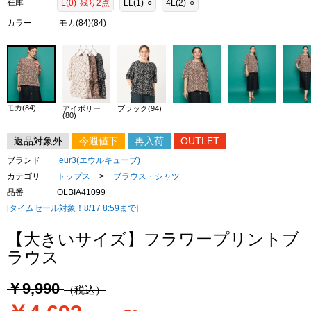
在庫
L(0)
残り2点
LL(1)
○
4L(2)
○
カラー
モカ(84)(84)
モカ(84)
アイボリー
ブラック(94)
(80)
返品対象外
今週値下
再入荷
OUTLET
ブランド
eur3(エウルキューブ)
カテゴリ
トップス
>
ブラウス・シャツ
品番
OLBIA41099
[タイムセール対象！8/17 8:59まで]
【大きいサイズ】フラワープリントブ
ラウス
￥9,990
（税込）