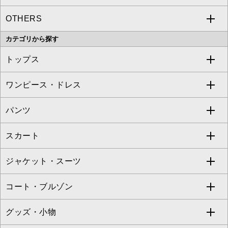
OTHERS
MK MICHEL KLEIN
MICHEL KLEIN HOMME
a.v.v
カテゴリから探す
OFUON le MK
MK MICHEL KLEIN HOMME
MK MICHEL KLEIN BAG
トップス
Sybilla
EMILIO ROBBA
ワンピース・ドレス
すべてのトップス
S sybilla
BUYERS SELECT
パンツ
カットソー・Tシャツ
すべてのワンピース・ドレス
Jocomomola
スカート
ブラウス・シャツ
ワンピース
すべてのパンツ
TARA JARMON
ジャケット・スーツ
ニット・セーター
ドレス
フルレングスパンツ
すべてのスカート
ZAPA
コート・ブルゾン
カーディガン
チュニック
クロップド・半端丈パンツ
ロング・マキシ丈スカート
すべてのジャケット・スーツ
TONEA
グッズ・小物
アンサンブルセット
ジャンパースカート
ガウチョ・ワイドパンツ
ひざ丈スカート
テーラードジャケット
すべてのコート・ブルゾン
al'aise modulation