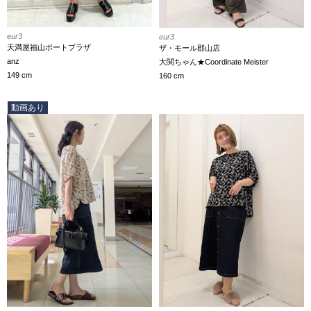
eur3
eur3
天満屋福山ポートプラザ
ザ・モール郡山店
anz
大関ちゃん★Coordinate Meister
149 cm
160 cm
動画あり