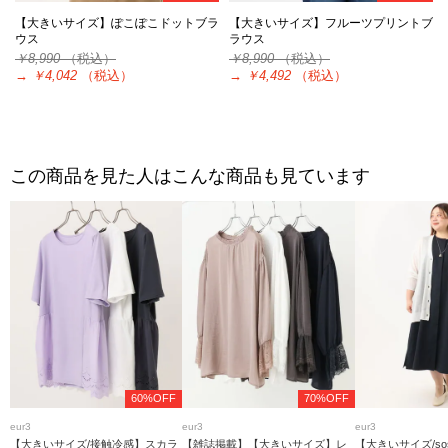
【大きいサイズ】ぽこぽこドットブラ
【大きいサイズ】フルーツプリントブ
ウス
ラウス
￥8,990
（税込）
￥8,990
（税込）
→
￥4,042
（税込）
→
￥4,492
（税込）
この商品を見た人はこんな商品も見ています
60%OFF
70%OFF
eur3
eur3
eur3
【大きいサイズ/接触冷感】スカラ
【雑誌掲載】【大きいサイズ】レ
【大きいサイズ/soso