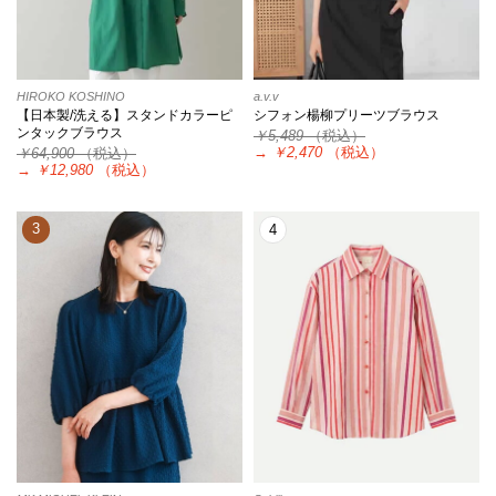
HIROKO KOSHINO
a.v.v
【日本製/洗える】スタンドカラーピ
シフォン楊柳プリーツブラウス
ンタックブラウス
￥5,489
（税込）
→
￥2,470
（税込）
￥64,900
（税込）
→
￥12,980
（税込）
3
4