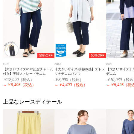
50%OFF
50%OFF
eur3
eur3
eur3
【大きいサイズ/20th記念チャーム
【大きいサイズ/接触冷感】ストレ
【大きいサイズ】
付き】美脚ストレートデニム
ッチデニムパンツ
デニム
￥12,990
（税込）
￥8,990
（税込）
￥10,989
（税込
→
￥6,495
（税込）
→
￥4,490
（税込）
→
￥5,495
（税
上品なレースディテール