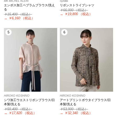
MK MICHEL KLEIN
Sybilla
エンボス加工ペプラムブラウス/洗え
リボンストライプシャツ
る
￥66,000
（税込）
→
￥19,800
（税込）
￥15,400
（税込）
→
￥6,160
（税込）
5
6
HIROKO KOSHINO
HIROKO KOSHINO
シワ加工ウエストリボンブラウス/日
アートプリントボウタイブラウス/日
本製/洗える
本製/洗える
￥59,400
（税込）
￥53,900
（税込）
→
￥17,820
（税込）
→
￥32,340
（税込）