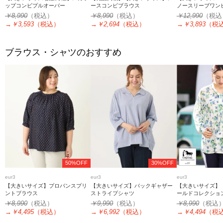
ップコンビプルオーバー
ースコンビブラウス
ノースリーブワン
￥8,990
（税込）
￥8,990
（税込）
￥12,990
（税込
→
￥3,593
（税込）
→
￥2,694
（税込）
→
￥3,893
（税
ブラウス・シャツのおすすめ
50%OFF
30%OFF
eur3
eur3
eur3
【大きいサイズ】プロバンスプリ
【大きいサイズ】バックギャザー
【大きいサイズ】
ントブラウス
ストライプシャツ
ールドコレクション
イブラウス
￥8,990
（税込）
￥9,990
（税込）
￥8,990
（税込
→
￥4,495
（税込）
→
￥6,992
（税込）
→
￥4,494
（税