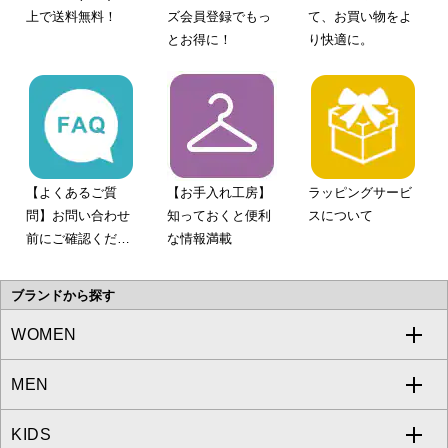
上で送料無料！
ズ会員登録でもっ
て、お買い物をよ
とお得に！
り快適に。
【よくあるご質
【お手入れ工房】
ラッピングサービ
問】お問い合わせ
知っておくと便利
スについて
前にご確認くださ
な情報満載
い。
ブランドから探す
WOMEN
MEN
a.v.v
KIDS
MICHEL KLEIN
a.v.v