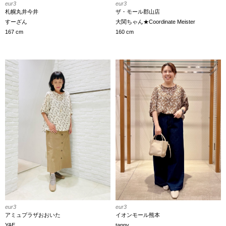
eur3
eur3
札幌丸井今井
ザ・モール郡山店
すーざん
大関ちゃん★Coordinate Meister
167 cm
160 cm
eur3
eur3
イオンモール熊本
アミュプラザおおいた
tanny.
YAE