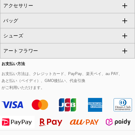
アクセサリー
ベスト・ジレ
その他のワンピース・ドレス
ハーフ・ショート丈パンツ
ミモレ丈スカート
ノーカラージャケット
トレンチコート
すべてのグッズ・小物
GEORGES RECH
バッグ
パーカー
サロペット・オールインワン
ショート・ミニ丈スカート
セットアップ
ピーコート
マスク
すべてのアクセサリー
GIANNI LO GIUDICE
シューズ
タンクトップ・キャミソール
その他のパンツ
その他のスカート
セットアップジャケット
ダッフルコート
ストール・マフラー・スヌード
ネックレス
すべてのバッグ
CHRISTIAN AUJARD
アートフラワー
スウェット・ジャージー
セットアップパンツ
チェスターコート
ベルト・サスペンダー
ピアス・イヤリング
トートバッグ
すべてのシューズ
CHRISTIAN AUJARD Lサイズ
お支払い方法
その他のトップス
セットアップスカート
モッズコート
帽子
ブレスレット・バングル
ショルダーバッグ
パンプス
すべてのアートフラワー
eur3
お支払い方法は、クレジットカード、PayPay、楽天ペイ、au PAY、
あと払い（ペイディ）、GMO後払い、代金引換
セットアップワンピース
ステンカラーコート
ヘアアクセサリー
ブローチ・コサージュ
ボストンバッグ
スニーカー
ローズ
Maison de CINQ
がご利用いただけます。
その他のジャケット・スーツ
ノーカラーコート
財布・名刺入れ・ケース
その他のアクセサリー
クラッチバッグ
ブーツ・ブーティー
オーキッド・胡蝶蘭
MK MICHEL KLEIN BAG
ライダースジャケット
ハンカチ・バンダナ
バックパック・リュック
フラットシューズ
カサブランカ・カラー
HIROKO KOSHINO
デニムジャケット
手袋
ボディバッグ・メッセンジャーバッグ
ローファー
ラナンキュラス
re:edition project 165