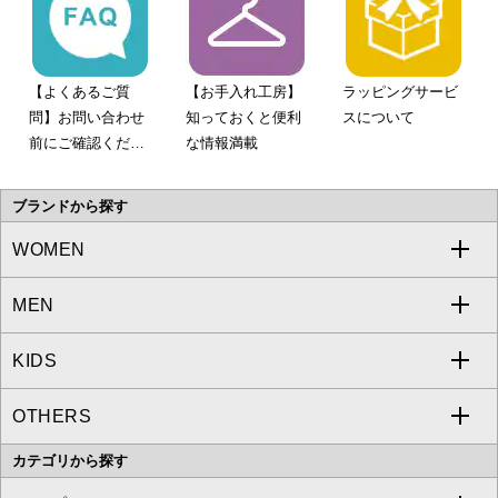
【よくあるご質
【お手入れ工房】
ラッピングサービ
問】お問い合わせ
知っておくと便利
スについて
前にご確認くださ
な情報満載
い。
ブランドから探す
WOMEN
MEN
a.v.v
KIDS
MICHEL KLEIN
a.v.v
OTHERS
MK MICHEL KLEIN
MICHEL KLEIN HOMME
a.v.v
カテゴリから探す
OFUON le MK
MK MICHEL KLEIN HOMME
MK MICHEL KLEIN BAG