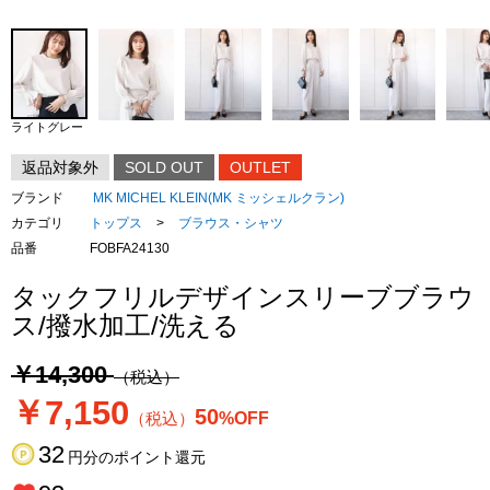
ライトグレー
返品対象外
SOLD OUT
OUTLET
ブランド
MK MICHEL KLEIN(MK ミッシェルクラン)
カテゴリ
トップス
>
ブラウス・シャツ
品番
FOBFA24130
タックフリルデザインスリーブブラウ
ス/撥水加工/洗える
￥14,300
（税込）
￥7,150
50
（税込）
%OFF
32
円分のポイント還元