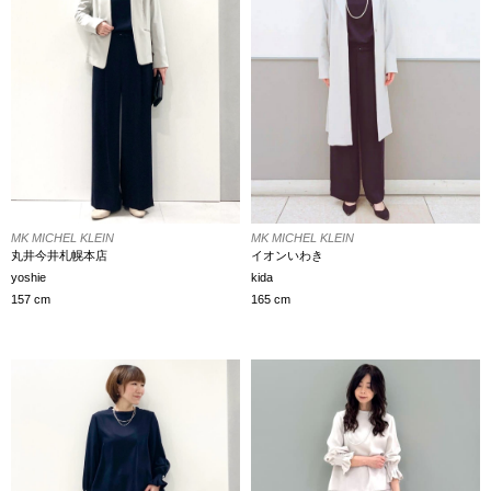
MK MICHEL KLEIN
MK MICHEL KLEIN
丸井今井札幌本店
イオンいわき
yoshie
kida
157 cm
165 cm