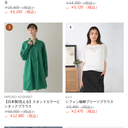
る
￥14,300
（税込）
→
￥5,720
（税込）
￥15,400
（税込）
→
￥6,160
（税込）
3
4
HIROKO KOSHINO
a.v.v
【日本製/洗える】スタンドカラーピ
シフォン楊柳プリーツブラウス
ンタックブラウス
￥5,489
（税込）
→
￥2,470
（税込）
￥64,900
（税込）
→
￥12,980
（税込）