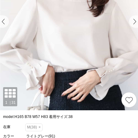
model:H165 B78 W57 H83 着用サイズ:38
在庫
M(38)
×
カラー
ライトグレー(91)