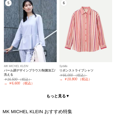
5
6
MK MICHEL KLEIN
Sybilla
パール調デザインブラウス/制菌加工/
リボンストライプシャツ
洗える
￥66,000
（税込）
→
￥19,800
（税込）
￥16,500
（税込）
→
￥6,600
（税込）
もっと見る▼
MK MICHEL KLEIN
おすすめ特集