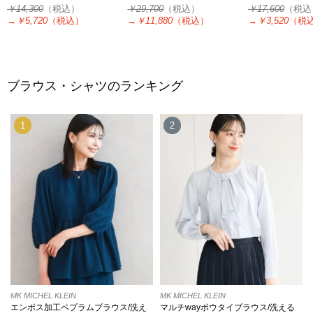
￥14,300
（税込）
￥29,700
（税込）
￥17,600
（税込
→
￥5,720
（税込）
→
￥11,880
（税込）
→
￥3,520
（税
ブラウス・シャツのランキング
1
2
MK MICHEL KLEIN
MK MICHEL KLEIN
エンボス加工ペプラムブラウス/洗え
マルチwayボウタイブラウス/洗える