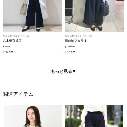
MK MICHEL KLEIN
MK MICHEL KLEIN
八木橋百貨店
総曲輪フェリオ
ki-yo
yumiko
165 cm
162 cm
もっと見る
▼
関連アイテム