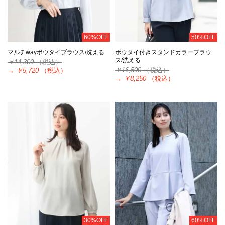
60%OFF
50%OFF
マルチwayボウタイブラウス/洗える
ボウタイ付きスタンドカラーブラウ
ス/洗える
￥14,300
（税込）
￥16,500
（税込）
→
￥5,720
（税込）
→
￥8,250
（税込）
30%OFF
60%OFF