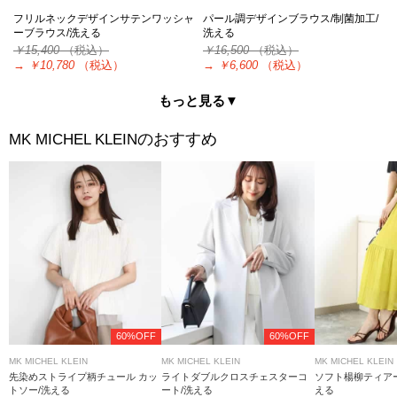
フリルネックデザインサテンワッシャ
パール調デザインブラウス/制菌加工/
ーブラウス/洗える
洗える
￥15,400
（税込）
￥16,500
（税込）
→
￥10,780
（税込）
→
￥6,600
（税込）
もっと見る▼
のおすすめ
MK MICHEL KLEIN
60%OFF
60%OFF
MK MICHEL KLEIN
MK MICHEL KLEIN
MK MICHEL KLEIN
先染めストライプ柄チュール カッ
ライトダブルクロスチェスターコ
ソフト楊柳ティア
トソー/洗える
ート/洗える
える