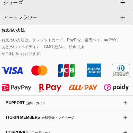
シューズ
タンクトップ・キャミソール
その他のパンツ
その他のスカート
セットアップジャケット
ダッフルコート
ストール・マフラー・スヌード
ネックレス
すべてのバッグ
CHRISTIAN AUJARD
アートフラワー
スウェット・ジャージー
セットアップパンツ
チェスターコート
ベルト・サスペンダー
ピアス・イヤリング
トートバッグ
すべてのシューズ
CHRISTIAN AUJARD Lサイズ
お支払い方法
その他のトップス
セットアップスカート
モッズコート
帽子
ブレスレット・バングル
ショルダーバッグ
パンプス
すべてのアートフラワー
eur3
お支払い方法は、クレジットカード、PayPay、楽天ペイ、au PAY、
あと払い（ペイディ）、GMO後払い、代金引換
セットアップワンピース
ステンカラーコート
ヘアアクセサリー
ブローチ・コサージュ
ボストンバッグ
スニーカー
ローズ
Maison de CINQ
がご利用いただけます。
その他のジャケット・スーツ
ノーカラーコート
財布・名刺入れ・ケース
その他のアクセサリー
クラッチバッグ
ブーツ・ブーティー
オーキッド・胡蝶蘭
MK MICHEL KLEIN BAG
ライダースジャケット
ハンカチ・バンダナ
バックパック・リュック
フラットシューズ
カサブランカ・カラー
HIROKO KOSHINO
デニムジャケット
手袋
ボディバッグ・メッセンジャーバッグ
ローファー
ラナンキュラス
re:edition project 165
SUPPORT
規約・ガイド
ダウンジャケット・コート
チャーム・ストラップ
トラベルバッグ
ドレスシューズ
ポプリアレンジ＆フレグランス
HIROKO BIS
ITOKIN MEMBERS
会員登録・マイページ
その他のコート・ブルゾン
ネクタイ
ビジネスバッグ
サンダル・ミュール
グリーン
HIROKO BIS GRANDE
CORPORATE
コーポレート