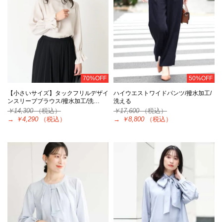
70%OFF
50%OFF
【小さいサイズ】タックフリルデザイ
ハイウエストワイドパンツ/撥水加工/
ンスリーブブラウス/撥水加工/洗…
洗える
￥14,300
（税込）
￥17,600
（税込）
→
￥4,290
（税込）
→
￥8,800
（税込）