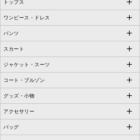
トップス
Sybilla
EMILIO ROBBA
ワンピース・ドレス
すべてのトップス
S sybilla
BUYERS SELECT
パンツ
カットソー・Tシャツ
すべてのワンピース・ドレス
Jocomomola
スカート
ブラウス・シャツ
ワンピース
すべてのパンツ
TARA JARMON
ジャケット・スーツ
ニット・セーター
ドレス
フルレングスパンツ
すべてのスカート
ZAPA
コート・ブルゾン
カーディガン
チュニック
クロップド・半端丈パンツ
ロング・マキシ丈スカート
すべてのジャケット・スーツ
TONEA
グッズ・小物
アンサンブルセット
ジャンパースカート
ガウチョ・ワイドパンツ
ひざ丈スカート
テーラードジャケット
すべてのコート・ブルゾン
al'aise modulation
アクセサリー
ベスト・ジレ
その他のワンピース・ドレス
ハーフ・ショート丈パンツ
ミモレ丈スカート
ノーカラージャケット
トレンチコート
すべてのグッズ・小物
GEORGES RECH
バッグ
パーカー
サロペット・オールインワン
ショート・ミニ丈スカート
セットアップ
ピーコート
マスク
すべてのアクセサリー
GIANNI LO GIUDICE