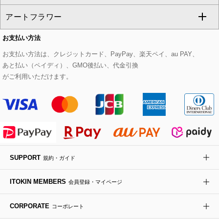
CHRISTIAN AUJARD
アートフラワー
スウェット・ジャージー
セットアップパンツ
チェスターコート
ベルト・サスペンダー
ピアス・イヤリング
トートバッグ
すべてのシューズ
CHRISTIAN AUJARD Lサイズ
お支払い方法
その他のトップス
セットアップスカート
モッズコート
帽子
ブレスレット・バングル
ショルダーバッグ
パンプス
すべてのアートフラワー
eur3
お支払い方法は、クレジットカード、PayPay、楽天ペイ、au PAY、
あと払い（ペイディ）、GMO後払い、代金引換
セットアップワンピース
ステンカラーコート
ヘアアクセサリー
ブローチ・コサージュ
ボストンバッグ
スニーカー
ローズ
Maison de CINQ
がご利用いただけます。
その他のジャケット・スーツ
ノーカラーコート
財布・名刺入れ・ケース
その他のアクセサリー
クラッチバッグ
ブーツ・ブーティー
オーキッド・胡蝶蘭
MK MICHEL KLEIN BAG
ライダースジャケット
ハンカチ・バンダナ
バックパック・リュック
フラットシューズ
カサブランカ・カラー
HIROKO KOSHINO
デニムジャケット
手袋
ボディバッグ・メッセンジャーバッグ
ローファー
ラナンキュラス
re:edition project 165
SUPPORT
規約・ガイド
ダウンジャケット・コート
チャーム・ストラップ
トラベルバッグ
ドレスシューズ
ポプリアレンジ＆フレグランス
HIROKO BIS
ITOKIN MEMBERS
会員登録・マイページ
その他のコート・ブルゾン
ネクタイ
ビジネスバッグ
サンダル・ミュール
グリーン
HIROKO BIS GRANDE
CORPORATE
コーポレート
ポーチ
その他のバッグ
その他のシューズ
その他のアートフラワー