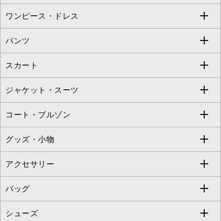
Sybilla
EMILIO ROBBA
ワンピース・ドレス
すべてのトップス
S sybilla
BUYERS SELECT
パンツ
カットソー・Tシャツ
すべてのワンピース・ドレス
Jocomomola
スカート
ブラウス・シャツ
ワンピース
すべてのパンツ
TARA JARMON
ジャケット・スーツ
ニット・セーター
ドレス
フルレングスパンツ
すべてのスカート
ZAPA
コート・ブルゾン
カーディガン
チュニック
クロップド・半端丈パンツ
ロング・マキシ丈スカート
すべてのジャケット・スーツ
TONEA
グッズ・小物
アンサンブルセット
ジャンパースカート
ガウチョ・ワイドパンツ
ひざ丈スカート
テーラードジャケット
すべてのコート・ブルゾン
al'aise modulation
アクセサリー
ベスト・ジレ
その他のワンピース・ドレス
ハーフ・ショート丈パンツ
ミモレ丈スカート
ノーカラージャケット
トレンチコート
すべてのグッズ・小物
GEORGES RECH
バッグ
パーカー
サロペット・オールインワン
ショート・ミニ丈スカート
セットアップ
ピーコート
マスク
すべてのアクセサリー
GIANNI LO GIUDICE
シューズ
タンクトップ・キャミソール
その他のパンツ
その他のスカート
セットアップジャケット
ダッフルコート
ストール・マフラー・スヌード
ネックレス
すべてのバッグ