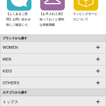
【よくあるご質
【お手入れ工房】
ラッピングサービ
問】お問い合わせ
知っておくと便利
スについて
前にご確認くださ
な情報満載
い。
ブランドから探す
WOMEN
MEN
a.v.v
KIDS
MICHEL KLEIN
a.v.v
OTHERS
MK MICHEL KLEIN
MICHEL KLEIN HOMME
a.v.v
カテゴリから探す
OFUON le MK
MK MICHEL KLEIN HOMME
MK MICHEL KLEIN BAG
トップス