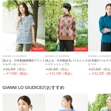
70%OFF
55%OFF
GIANNI LO GIUDICE
GIANNI LO GIUDICE
GIANNI LO GIUDIC
[洗える・日本製]融着幾何プリント
[洗える・日本製]起毛パイルジャガ
[日本製]ウールマ
ドルマンカットソー
ードドットトップス
トソー
￥25,300
（税込）
￥25,300
（税込）
￥27,500
（税込
→
￥7,590
（税込）
→
￥11,330
（税込）
→
￥12,320
（税
のおすすめ
GIANNI LO GIUDICE