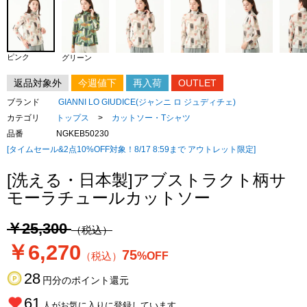
ピンク
グリーン
返品対象外
今週値下
再入荷
OUTLET
ブランド
GIANNI LO GIUDICE(ジャンニ ロ ジュディチェ)
カテゴリ
トップス
>
カットソー・Tシャツ
品番
NGKEB50230
[タイムセール&2点10%OFF対象！8/17 8:59まで アウトレット限定]
[洗える・日本製]アブストラクト柄サ
モーラチュールカットソー
￥25,300
（税込）
￥6,270
75
（税込）
%OFF
28
円分のポイント還元
61
人がお気に入りに登録しています。