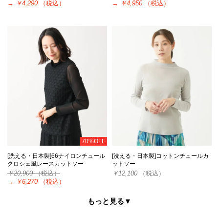
→
￥4,290
（税込）
→
￥4,950
（税込）
70%OFF
[洗える・日本製]66ナイロンチュール
[洗える・日本製]コットンチュールカ
クロシェ風レースカットソー
ットソー
￥20,900
（税込）
￥12,100
（税込）
→
￥6,270
（税込）
もっと見る▼