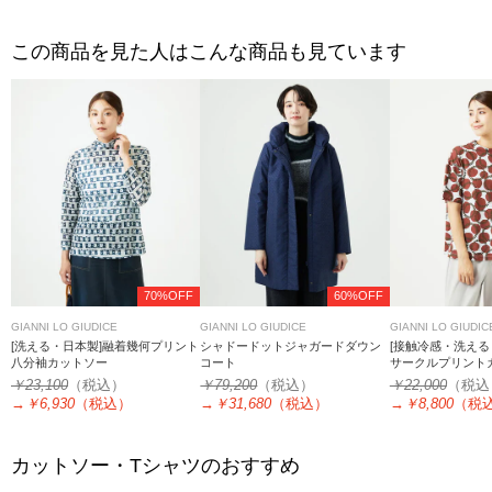
この商品を見た人はこんな商品も見ています
70%OFF
60%OFF
GIANNI LO GIUDICE
GIANNI LO GIUDICE
GIANNI LO GIUDIC
[洗える・日本製]融着幾何プリント
シャドードットジャガードダウン
[接触冷感・洗える
八分袖カットソー
コート
サークルプリント
￥23,100
（税込）
￥79,200
（税込）
￥22,000
（税込
→
￥6,930
（税込）
→
￥31,680
（税込）
→
￥8,800
（税
カットソー・Tシャツのおすすめ