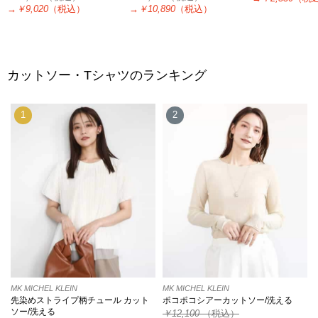
→
￥9,020
（税込）
→
￥10,890
（税込）
カットソー・Tシャツのランキング
1
2
MK MICHEL KLEIN
MK MICHEL KLEIN
先染めストライプ柄チュール カット
ポコポコシアーカットソー/洗える
ソー/洗える
￥12,100
（税込）