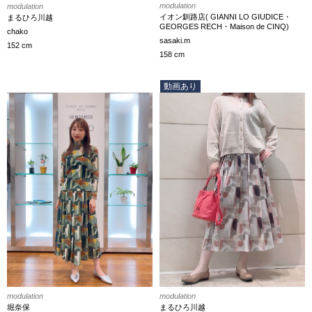
modulation
modulation
イオン釧路店( GIANNI LO GIUDICE・
まるひろ川越
GEORGES RECH・Maison de CINQ)
chako
sasaki.m
152 cm
158 cm
動画あり
modulation
modulation
まるひろ川越
堀奈保