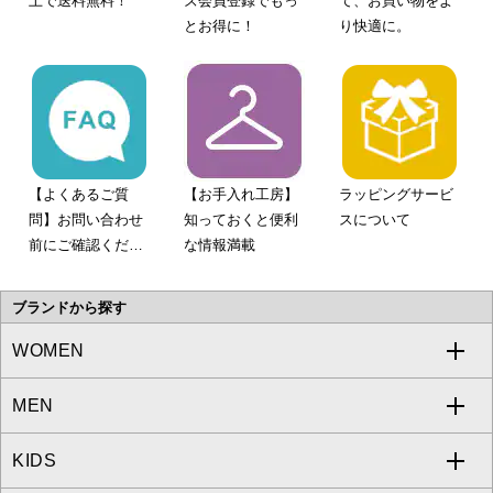
上で送料無料！
ズ会員登録でもっ
て、お買い物をよ
とお得に！
り快適に。
【よくあるご質
【お手入れ工房】
ラッピングサービ
問】お問い合わせ
知っておくと便利
スについて
前にご確認くださ
な情報満載
い。
ブランドから探す
WOMEN
MEN
a.v.v
KIDS
MICHEL KLEIN
a.v.v