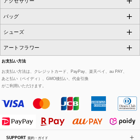
アクセサリー
ベスト・ジレ
その他のワンピース・ドレス
ハーフ・ショート丈パンツ
ミモレ丈スカート
ノーカラージャケット
トレンチコート
すべてのグッズ・小物
GEORGES RECH
バッグ
パーカー
サロペット・オールインワン
ショート・ミニ丈スカート
セットアップ
ピーコート
マスク
すべてのアクセサリー
GIANNI LO GIUDICE
シューズ
タンクトップ・キャミソール
その他のパンツ
その他のスカート
セットアップジャケット
ダッフルコート
ストール・マフラー・スヌード
ネックレス
すべてのバッグ
CHRISTIAN AUJARD
アートフラワー
スウェット・ジャージー
セットアップパンツ
チェスターコート
ベルト・サスペンダー
ピアス・イヤリング
トートバッグ
すべてのシューズ
CHRISTIAN AUJARD Lサイズ
お支払い方法
その他のトップス
セットアップスカート
モッズコート
帽子
ブレスレット・バングル
ショルダーバッグ
パンプス
すべてのアートフラワー
eur3
お支払い方法は、クレジットカード、PayPay、楽天ペイ、au PAY、
あと払い（ペイディ）、GMO後払い、代金引換
セットアップワンピース
ステンカラーコート
ヘアアクセサリー
ブローチ・コサージュ
ボストンバッグ
スニーカー
ローズ
Maison de CINQ
がご利用いただけます。
その他のジャケット・スーツ
ノーカラーコート
財布・名刺入れ・ケース
その他のアクセサリー
クラッチバッグ
ブーツ・ブーティー
オーキッド・胡蝶蘭
MK MICHEL KLEIN BAG
ライダースジャケット
ハンカチ・バンダナ
バックパック・リュック
フラットシューズ
カサブランカ・カラー
HIROKO KOSHINO
デニムジャケット
手袋
ボディバッグ・メッセンジャーバッグ
ローファー
ラナンキュラス
re:edition project 165
SUPPORT
規約・ガイド