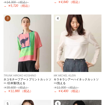
→
￥4,840
（税込）
￥14,300
（税込）
→
￥5,720
（税込）
3
4
TRUNK HIROKO KOSHINO
MK MICHEL KLEIN
ネコモチーフアートプリントカットソ
キラキラシアーハイネックカットソ
ー /日本製/洗える
ー/洗える
￥39,600
（税込）
￥11,000
（税込）
→
￥11,880
（税込）
→
￥4,400
（税込）
5
6