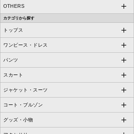
OTHERS
MK MICHEL KLEIN
MICHEL KLEIN HOMME
a.v.v
カテゴリから探す
OFUON le MK
MK MICHEL KLEIN HOMME
MK MICHEL KLEIN BAG
トップス
Sybilla
EMILIO ROBBA
ワンピース・ドレス
すべてのトップス
S sybilla
BUYERS SELECT
パンツ
カットソー・Tシャツ
すべてのワンピース・ドレス
Jocomomola
スカート
ブラウス・シャツ
ワンピース
すべてのパンツ
TARA JARMON
ジャケット・スーツ
ニット・セーター
ドレス
フルレングスパンツ
すべてのスカート
ZAPA
コート・ブルゾン
カーディガン
チュニック
クロップド・半端丈パンツ
ロング・マキシ丈スカート
すべてのジャケット・スーツ
TONEA
グッズ・小物
アンサンブルセット
ジャンパースカート
ガウチョ・ワイドパンツ
ひざ丈スカート
テーラードジャケット
すべてのコート・ブルゾン
al'aise modulation