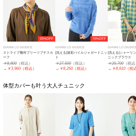
55%OFF
70%OFF
GIANNI LO GIUDICE
GIANNI LO GIUDICE
GIANNI LO GIUDIC
ストライプ幾何プリーツプチスカ
[洗える]迷彩パイルジャガードニッ
[洗える]シャーリ
ーフ
ト
ニックブラウス
￥8,800
（税込）
￥27,500
（税込）
￥29,700
（税込
→
￥3,960
（税込）
→
￥8,250
（税込）
→
￥8,910
（税
体型カバーも叶う大人チュニック