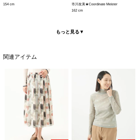
市川友美★Coordinate Meister
154 cm
162 cm
もっと見る
▼
関連アイテム