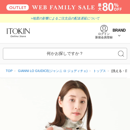
>地震の影響によるご注文品の配送遅延について
BRAND
ログイン
新規会員登録
何かお探しですか？
TOP
GIANNI LO GIUDICE(ジャンニ ロ ジュディチェ)
トップス
[洗える・日