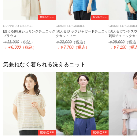
80%OFF
65%OFF
GIANNI LO GIUDICE
GIANNI LO GIUDICE
GIANNI LO GIUDIC
[洗える]綿麻シュリンクチュニック
[洗える]タックジャガードチュニッ
[洗える]アンチス
ブラウス
クカットソー
刺繍チュニックカ
￥31,900
（税込）
￥22,000
（税込）
￥28,600
（税込
→
￥6,380
（税込）
→
￥7,700
（税込）
→
￥7,150
（税
気兼ねなく着られる洗えるニット
80%OFF
60%OFF