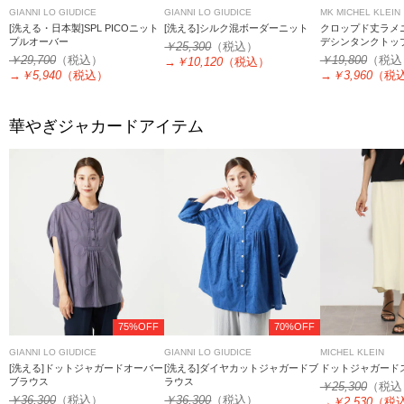
GIANNI LO GIUDICE
GIANNI LO GIUDICE
MK MICHEL KLEIN
[洗える・日本製]SPL PICOニット
[洗える]シルク混ボーダーニット
クロップド丈ラメ
プルオーバー
デシンタンクトップ
￥25,300
（税込）
洗える
￥29,700
（税込）
￥19,800
（税込
→
￥10,120
（税込）
→
￥5,940
（税込）
→
￥3,960
（税
華やぎジャカードアイテム
75%OFF
70%OFF
GIANNI LO GIUDICE
GIANNI LO GIUDICE
MICHEL KLEIN
[洗える]ドットジャガードオーバー
[洗える]ダイヤカットジャガードブ
ドットジャガード
ブラウス
ラウス
￥25,300
（税込
￥36,300
（税込）
￥36,300
（税込）
→
￥2,530
（税