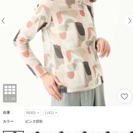
在庫
M(40)
×
L(42)
×
カラー
ピンク(03)