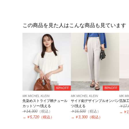
この商品を見た人はこんな商品も見ています
60%OFF
80%OFF
MK MICHEL KLEIN
MK MICHEL KLEIN
MK MI
先染めストライプ柄チュール
サイド釦デザインプルオンパン
箔加
カットソー/洗える
ツ/洗える
￥17,
￥14,300
（税込）
￥16,500
（税込）
→
￥1
→
￥5,720
（税込）
→
￥3,300
（税込）