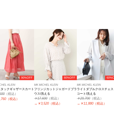
90%OFF
80%OFF
60%
CHEL KLEIN
MK MICHEL KLEIN
MK MICHEL KLEIN
工タックギャザースカート
フリンジカットジャガードブラ
ライトダブルクロスチェス
600
（税込）
ウス/洗える
コート/洗える
￥17,600
（税込）
￥29,700
（税込）
,760
（税込）
→
￥3,520
（税込）
→
￥11,880
（税込）