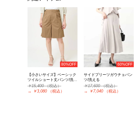
80%OFF
60%OFF
【小さいサイズ】ベーシック
サイドプリーツガウチョパン
ツイルショート丈パンツ/洗…
ツ/洗える
￥15,400
（税込）
￥17,600
（税込）
→
￥3,080
（税込）
→
￥7,040
（税込）