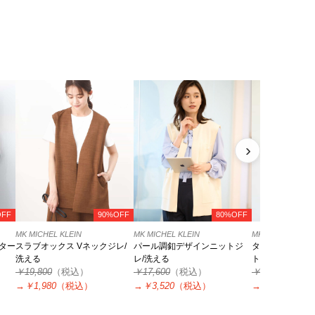
›
OFF
90%OFF
80%OFF
MK MICHEL KLEIN
MK MICHEL KLEIN
MK MICHEL KLEI
ター
スラブオックス Vネックジレ/
パール調釦デザインニットジ
タック編みタン
洗える
レ/洗える
ト/洗える
￥19,800
（税込）
￥17,600
（税込）
￥8,800
（税込
→
￥1,980
（税込）
→
￥3,520
（税込）
→
￥1,760
（税