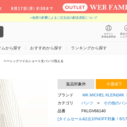
>地震の影響によるご注文品の配送遅延について
ログイン
最近
新規会員登録
した
テムから探す
おすすめから探す
ランキングから探す
ベーシックツイルショート丈パンツ/洗える
返品対象外
今週値下
ブランド
MK MICHEL KLEIN(
カテゴリ
パンツ
>
その他のパ
品番
FKLGV66140
[タイムセール&2点10%OFF対象！8/17