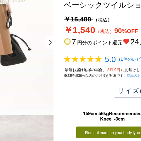
ベーシックツイルショ
￥15,400
（税込）
￥1,540
90
%OFF
（税込）
7
24
円分のポイント還元
5.0
(1件のレビ
最短お届け地域の場合、
8月 9日
にお届けし
※23時間36分以内のご注文が対象です。
商品のお
サイズ
159cm 56kgRecommende
Knee -3cm
Find out more on your body type