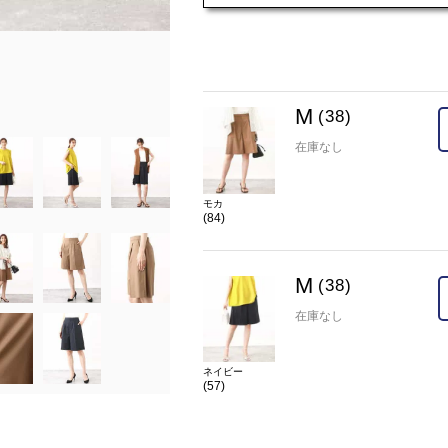
model:H167 B80 W57 H83 着用サイズ:38
在庫
M(38)
×
M
(38)
カラー
ネイビー(57)
在庫なし
モカ
(84)
M
(38)
在庫なし
ネイビー
(57)