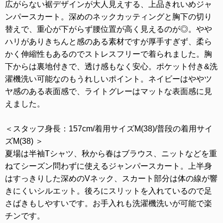
広がらない裾デザインが大人見えする、上品きれいめジャ
ンパースカート。深めのネックカッティングと胸下の切り
替えで、重心が下がらず腰位置が高く見えるのが◎。やや
ハリがありきちんと感のある素材ですが厚手すぎず、柔ら
かく伸縮性もあるのでストレスフリーで着られました。胸
下からは裏地付きで、透け感もなく安心。ポケット付き&洗
濯機洗い可能なのもうれしいポイント。ネイビーはややツ
ヤ感のある表面感で、ライトグレーはマットな表面感に見
えました。
＜スタッフ身長：157cm/着用サイズM(38)/普段の着用サイ
ズM(38) ＞
夏場は半袖Tシャツ、秋から春はブラウス、ニットなどを重
ねてシーズン問わずに使えるジャンパースカート。上半身
はすっきりした深めのVネック、スカート部分は体の線が響
きにくいシルエット。後ろにスリットを入れているので足
さばきもしやすいです。お手入れも洗濯機洗いが可能で楽
チンです。