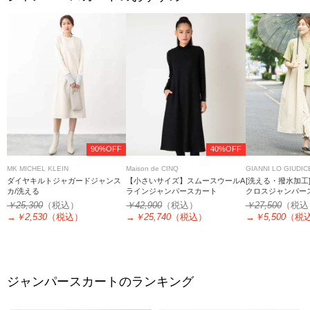
90%OFF
40%OFF
MK MICHEL KLEIN
Maison de CINQ
GIANNI LO GIUDIC
ダイヤキルトジャガードジャンス
【小さいサイズ】スムースウールA
[洗える・撥水加工
カ/洗える
ラインジャンパースカート
クロスジャンパー
￥25,300
（税込）
￥42,900
（税込）
￥27,500
（税込
→
￥2,530
（税込）
→
￥25,740
（税込）
→
￥5,500
（税
ジャンパースカートのランキング