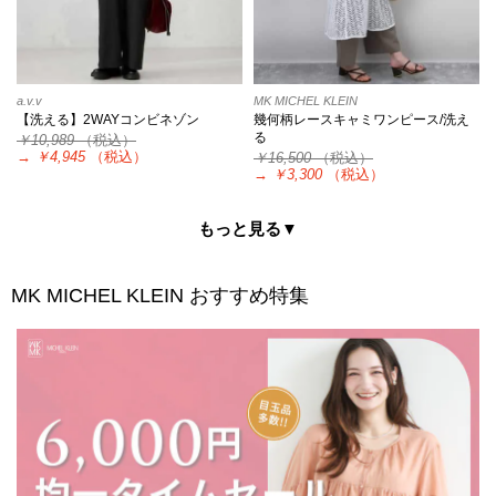
a.v.v
MK MICHEL KLEIN
【洗える】2WAYコンビネゾン
幾何柄レースキャミワンピース/洗え
る
￥10,989
（税込）
→
￥4,945
（税込）
￥16,500
（税込）
→
￥3,300
（税込）
もっと見る▼
MK MICHEL KLEIN
おすすめ特集