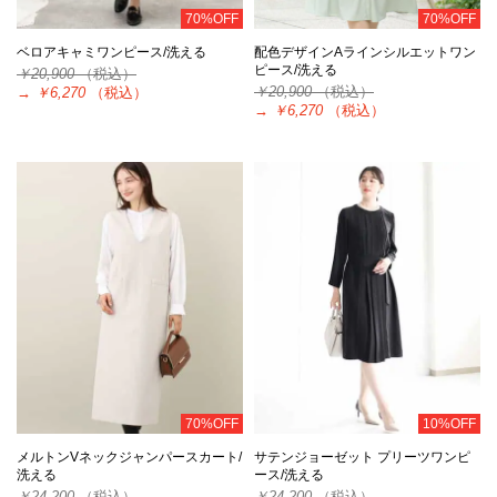
70%OFF
70%OFF
ベロアキャミワンピース/洗える
配色デザインAラインシルエットワン
ピース/洗える
￥20,900
（税込）
￥20,900
（税込）
→
￥6,270
（税込）
→
￥6,270
（税込）
70%OFF
10%OFF
メルトンVネックジャンパースカート/
サテンジョーゼット プリーツワンピ
洗える
ース/洗える
￥24,200
（税込）
￥24,200
（税込）