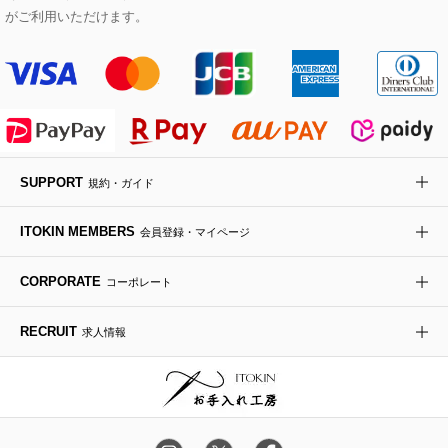
Maison de CINQ
がご利用いただけます。
その他のジャケット・スーツ
ノーカラーコート
財布・名刺入れ・ケース
その他のアクセサリー
クラッチバッグ
ブーツ・ブーティー
オーキッド・胡蝶蘭
MK MICHEL KLEIN BAG
ライダースジャケット
ハンカチ・バンダナ
バックパック・リュック
フラットシューズ
カサブランカ・カラー
HIROKO KOSHINO
デニムジャケット
手袋
ボディバッグ・メッセンジャーバッグ
ローファー
ラナンキュラス
re:edition project 165
SUPPORT
規約・ガイド
ダウンジャケット・コート
チャーム・ストラップ
トラベルバッグ
ドレスシューズ
ポプリアレンジ＆フレグランス
HIROKO BIS
ITOKIN MEMBERS
会員登録・マイページ
その他のコート・ブルゾン
ネクタイ
ビジネスバッグ
サンダル・ミュール
グリーン
HIROKO BIS GRANDE
CORPORATE
コーポレート
ポーチ
その他のバッグ
その他のシューズ
その他のアートフラワー
RECRUIT
求人情報
傘・日傘
アイウェア
レッグウェア