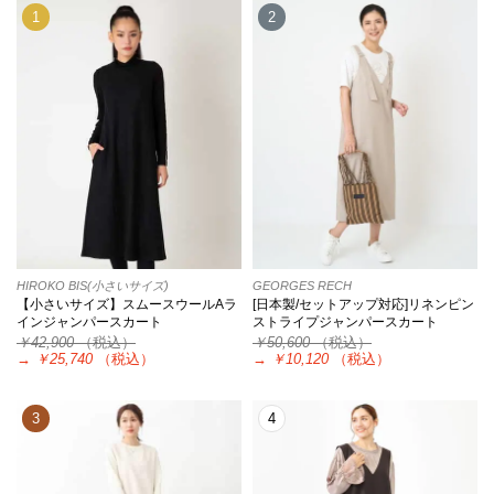
1
2
HIROKO BIS(小さいサイズ)
GEORGES RECH
【小さいサイズ】スムースウールAラ
[日本製/セットアップ対応]リネンピン
インジャンパースカート
ストライプジャンパースカート
￥42,900
（税込）
￥50,600
（税込）
→
￥25,740
（税込）
→
￥10,120
（税込）
3
4