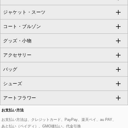
TARA JARMON
ジャケット・スーツ
ニット・セーター
ドレス
フルレングスパンツ
すべてのスカート
ZAPA
コート・ブルゾン
カーディガン
チュニック
クロップド・半端丈パンツ
ロング・マキシ丈スカート
すべてのジャケット・スーツ
TONEA
グッズ・小物
アンサンブルセット
ジャンパースカート
ガウチョ・ワイドパンツ
ひざ丈スカート
テーラードジャケット
すべてのコート・ブルゾン
al'aise modulation
アクセサリー
ベスト・ジレ
その他のワンピース・ドレス
ハーフ・ショート丈パンツ
ミモレ丈スカート
ノーカラージャケット
トレンチコート
すべてのグッズ・小物
GEORGES RECH
バッグ
パーカー
サロペット・オールインワン
ショート・ミニ丈スカート
セットアップ
ピーコート
マスク
すべてのアクセサリー
GIANNI LO GIUDICE
シューズ
タンクトップ・キャミソール
その他のパンツ
その他のスカート
セットアップジャケット
ダッフルコート
ストール・マフラー・スヌード
ネックレス
すべてのバッグ
CHRISTIAN AUJARD
アートフラワー
スウェット・ジャージー
セットアップパンツ
チェスターコート
ベルト・サスペンダー
ピアス・イヤリング
トートバッグ
すべてのシューズ
CHRISTIAN AUJARD Lサイズ
お支払い方法
その他のトップス
セットアップスカート
モッズコート
帽子
ブレスレット・バングル
ショルダーバッグ
パンプス
すべてのアートフラワー
eur3
お支払い方法は、クレジットカード、PayPay、楽天ペイ、au PAY、
あと払い（ペイディ）、GMO後払い、代金引換
セットアップワンピース
ステンカラーコート
ヘアアクセサリー
ブローチ・コサージュ
ボストンバッグ
スニーカー
ローズ