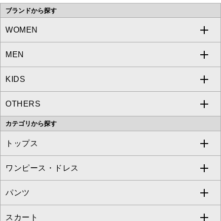
ブランドから探す
WOMEN
MEN
a.v.v
KIDS
MICHEL KLEIN
a.v.v
OTHERS
MK MICHEL KLEIN
MICHEL KLEIN HOMME
a.v.v
カテゴリから探す
OFUON le MK
MK MICHEL KLEIN HOMME
MK MICHEL KLEIN BAG
トップス
Sybilla
EMILIO ROBBA
ワンピース・ドレス
すべてのトップス
S sybilla
BUYERS SELECT
パンツ
カットソー・Tシャツ
すべてのワンピース・ドレス
Jocomomola
スカート
ブラウス・シャツ
ワンピース
すべてのパンツ