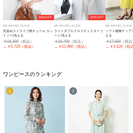
60%OFF
60%OFF
MK MICHEL KLEIN
MK MICHEL KLEIN
MK MICHEL KLEIN
先染めストライプ柄チュール カッ
ライトダブルクロスチェスターコ
ソフト楊柳ティア
トソー/洗える
ート/洗える
える
￥14,300
（税込）
￥29,700
（税込）
￥17,600
（税込
→
￥5,720
（税込）
→
￥11,880
（税込）
→
￥3,520
（税
ワンピースのランキング
1
2