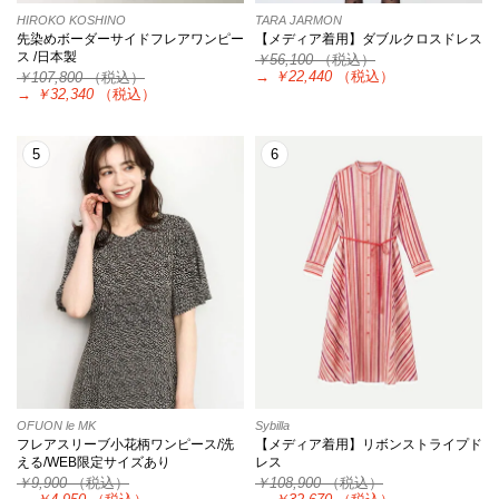
HIROKO KOSHINO
TARA JARMON
先染めボーダーサイドフレアワンピー
【メディア着用】ダブルクロスドレス
ス /日本製
￥56,100
（税込）
→
￥22,440
（税込）
￥107,800
（税込）
→
￥32,340
（税込）
5
6
OFUON le MK
Sybilla
フレアスリーブ小花柄ワンピース/洗
【メディア着用】リボンストライプド
える/WEB限定サイズあり
レス
￥9,900
（税込）
￥108,900
（税込）