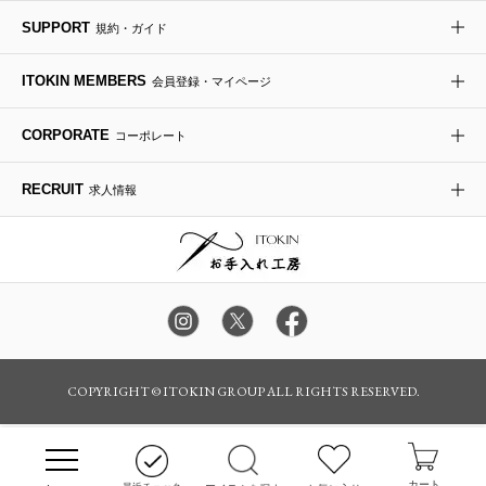
re:edition project 165
SUPPORT
規約・ガイド
ダウンジャケット・コート
チャーム・ストラップ
トラベルバッグ
ドレスシューズ
ポプリアレンジ＆フレグランス
HIROKO BIS
ITOKIN MEMBERS
会員登録・マイページ
その他のコート・ブルゾン
ネクタイ
ビジネスバッグ
サンダル・ミュール
グリーン
HIROKO BIS GRANDE
CORPORATE
コーポレート
ポーチ
その他のバッグ
その他のシューズ
その他のアートフラワー
RECRUIT
求人情報
傘・日傘
アイウェア
レッグウェア
時計
カラー・サイズを選択してカートに入れる
COPYRIGHT © ITOKIN GROUP ALL RIGHTS RESERVED.
その他のグッズ・小物
カート