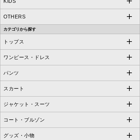
KIDS
MICHEL KLEIN
a.v.v
OTHERS
MK MICHEL KLEIN
MICHEL KLEIN HOMME
a.v.v
カテゴリから探す
OFUON le MK
MK MICHEL KLEIN HOMME
MK MICHEL KLEIN BAG
トップス
Sybilla
EMILIO ROBBA
ワンピース・ドレス
すべてのトップス
S sybilla
BUYERS SELECT
パンツ
カットソー・Tシャツ
すべてのワンピース・ドレス
Jocomomola
スカート
ブラウス・シャツ
ワンピース
すべてのパンツ
TARA JARMON
ジャケット・スーツ
ニット・セーター
ドレス
フルレングスパンツ
すべてのスカート
ZAPA
コート・ブルゾン
カーディガン
チュニック
クロップド・半端丈パンツ
ロング・マキシ丈スカート
すべてのジャケット・スーツ
TONEA
グッズ・小物
アンサンブルセット
ジャンパースカート
ガウチョ・ワイドパンツ
ひざ丈スカート
テーラードジャケット
すべてのコート・ブルゾン