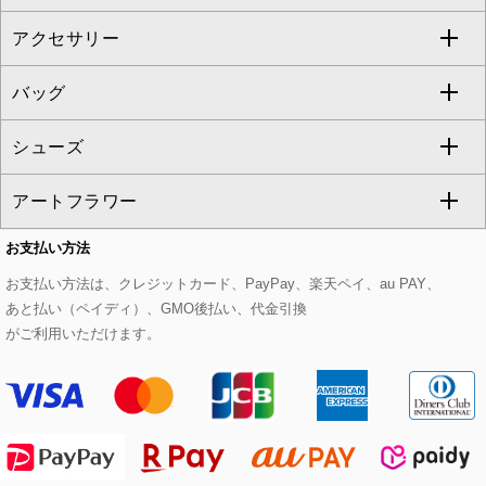
al'aise modulation
アクセサリー
ベスト・ジレ
その他のワンピース・ドレス
ハーフ・ショート丈パンツ
ミモレ丈スカート
ノーカラージャケット
トレンチコート
すべてのグッズ・小物
GEORGES RECH
バッグ
パーカー
サロペット・オールインワン
ショート・ミニ丈スカート
セットアップ
ピーコート
マスク
すべてのアクセサリー
GIANNI LO GIUDICE
シューズ
タンクトップ・キャミソール
その他のパンツ
その他のスカート
セットアップジャケット
ダッフルコート
ストール・マフラー・スヌード
ネックレス
すべてのバッグ
CHRISTIAN AUJARD
アートフラワー
スウェット・ジャージー
セットアップパンツ
チェスターコート
ベルト・サスペンダー
ピアス・イヤリング
トートバッグ
すべてのシューズ
CHRISTIAN AUJARD Lサイズ
お支払い方法
その他のトップス
セットアップスカート
モッズコート
帽子
ブレスレット・バングル
ショルダーバッグ
パンプス
すべてのアートフラワー
eur3
お支払い方法は、クレジットカード、PayPay、楽天ペイ、au PAY、
あと払い（ペイディ）、GMO後払い、代金引換
セットアップワンピース
ステンカラーコート
ヘアアクセサリー
ブローチ・コサージュ
ボストンバッグ
スニーカー
ローズ
Maison de CINQ
がご利用いただけます。
その他のジャケット・スーツ
ノーカラーコート
財布・名刺入れ・ケース
その他のアクセサリー
クラッチバッグ
ブーツ・ブーティー
オーキッド・胡蝶蘭
MK MICHEL KLEIN BAG
ライダースジャケット
ハンカチ・バンダナ
バックパック・リュック
フラットシューズ
カサブランカ・カラー
HIROKO KOSHINO
デニムジャケット
手袋
ボディバッグ・メッセンジャーバッグ
ローファー
ラナンキュラス