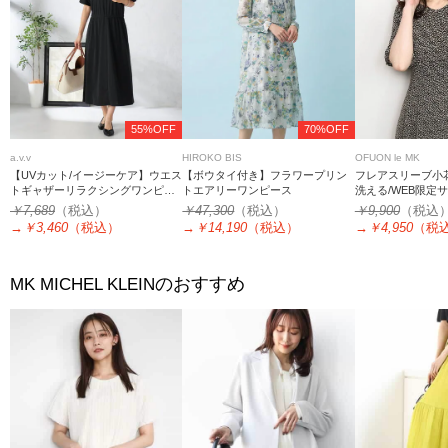
55%OFF
70%OFF
a.v.v
HIROKO BIS
OFUON le MK
【UVカット/イージーケア】ウエス
【ボウタイ付き】フラワープリン
フレアスリーブ小
トギャザーリラクシングワンピー
トエアリーワンピース
洗える/WEB限定
ス
￥7,689
（税込）
￥47,300
（税込）
￥9,900
（税込
→
￥3,460
（税込）
→
￥14,190
（税込）
→
￥4,950
（税
のおすすめ
MK MICHEL KLEIN