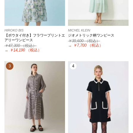
HIROKO BIS
MICHEL KLEIN
【ボウタイ付き】フラワープリントエ
ジオメトリック柄ワンピース
アリーワンピース
￥39,600
（税込）
→
￥7,700
（税込）
￥47,300
（税込）
→
￥14,190
（税込）
3
4