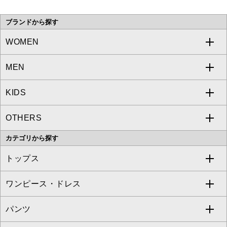
い。
ブランドから探す
WOMEN
MEN
a.v.v
KIDS
MICHEL KLEIN
a.v.v
OTHERS
MK MICHEL KLEIN
MICHEL KLEIN HOMME
a.v.v
カテゴリから探す
OFUON le MK
MK MICHEL KLEIN HOMME
MK MICHEL KLEIN BAG
トップス
Sybilla
EMILIO ROBBA
ワンピース・ドレス
すべてのトップス
S sybilla
BUYERS SELECT
パンツ
カットソー・Tシャツ
すべてのワンピース・ドレス
Jocomomola