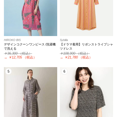
HIROKO BIS
Sybilla
デザインコクーンワンピース /洗濯機
【ドラマ着用】リボンストライプシャ
で洗える
ツドレス
￥36,300
（税込）
￥108,900
（税込）
→
￥12,705
（税込）
→
￥21,780
（税込）
5
6