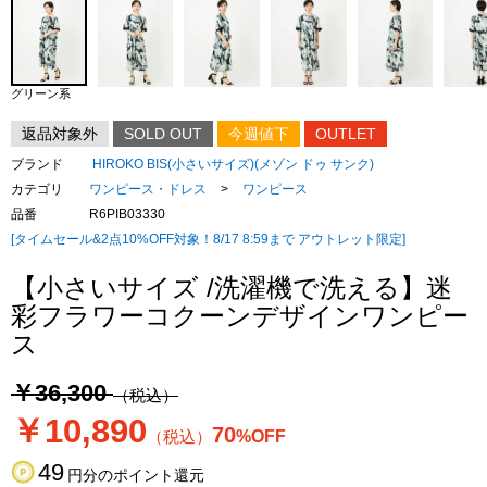
グリーン系
返品対象外
SOLD OUT
今週値下
OUTLET
ブランド
HIROKO BIS(小さいサイズ)(メゾン ドゥ サンク)
カテゴリ
ワンピース・ドレス
>
ワンピース
品番
R6PIB03330
[タイムセール&2点10%OFF対象！8/17 8:59まで アウトレット限定]
【小さいサイズ /洗濯機で洗える】迷
彩フラワーコクーンデザインワンピー
ス
￥36,300
（税込）
￥10,890
70
（税込）
%OFF
49
円分のポイント還元