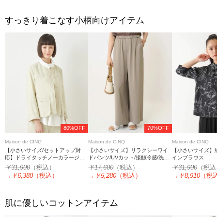
すっきり着こなす小柄向けアイテム
80%OFF
70%OFF
Maison de CINQ
Maison de CINQ
Maison de CINQ
【小さいサイズ/セットアップ対
【小さいサイズ】リラクシーワイ
【小さいサイズ】
応】ドライタッチノーカラージャ
ドパンツ/UVカット/接触冷感/洗濯
インブラウス
ケット
機で洗える
￥31,900
（税込）
￥17,600
（税込）
￥31,900
（税込
→
￥6,380
（税込）
→
￥5,280
（税込）
→
￥8,910
（税
肌に優しいコットンアイテム