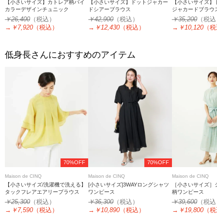
【小さいサイズ】カトレア柄バイ
【小さいサイズ】ドットジャカー
【小さいサイズ】
カラーデザインチュニック
ドシアーブラウス
ジャカードブラウ
￥26,400
（税込）
￥42,900
（税込）
￥35,200
（税込
→
￥7,920
（税込）
→
￥12,430
（税込）
→
￥10,120
（税
低身長さんにおすすめのアイテム
70%OFF
70%OFF
Maison de CINQ
Maison de CINQ
Maison de CINQ
【小さいサイズ/洗濯機で洗える】
[小さいサイズ]3WAYロングシャツ
［小さいサイズ］
タックフレアエアリーブラウス
ワンピース
柄ワンピース
￥25,300
（税込）
￥36,300
（税込）
￥39,600
（税込
→
￥7,590
（税込）
→
￥10,890
（税込）
→
￥19,800
（税