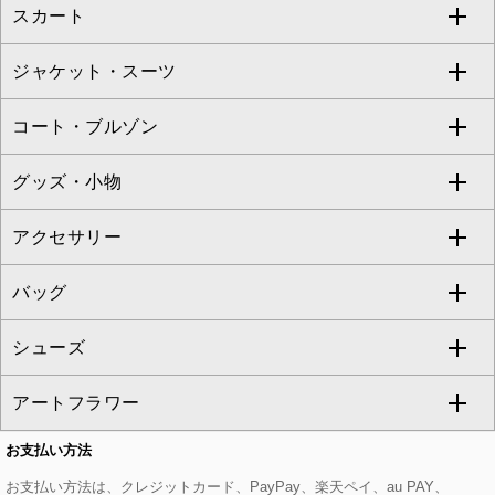
スカート
ブラウス・シャツ
ワンピース
すべてのパンツ
TARA JARMON
ジャケット・スーツ
ニット・セーター
ドレス
フルレングスパンツ
すべてのスカート
ZAPA
コート・ブルゾン
カーディガン
チュニック
クロップド・半端丈パンツ
ロング・マキシ丈スカート
すべてのジャケット・スーツ
TONEA
グッズ・小物
アンサンブルセット
ジャンパースカート
ガウチョ・ワイドパンツ
ひざ丈スカート
テーラードジャケット
すべてのコート・ブルゾン
al'aise modulation
アクセサリー
ベスト・ジレ
その他のワンピース・ドレス
ハーフ・ショート丈パンツ
ミモレ丈スカート
ノーカラージャケット
トレンチコート
すべてのグッズ・小物
GEORGES RECH
バッグ
パーカー
サロペット・オールインワン
ショート・ミニ丈スカート
セットアップ
ピーコート
マスク
すべてのアクセサリー
GIANNI LO GIUDICE
シューズ
タンクトップ・キャミソール
その他のパンツ
その他のスカート
セットアップジャケット
ダッフルコート
ストール・マフラー・スヌード
ネックレス
すべてのバッグ
CHRISTIAN AUJARD
アートフラワー
スウェット・ジャージー
セットアップパンツ
チェスターコート
ベルト・サスペンダー
ピアス・イヤリング
トートバッグ
すべてのシューズ
CHRISTIAN AUJARD Lサイズ
お支払い方法
その他のトップス
セットアップスカート
モッズコート
帽子
ブレスレット・バングル
ショルダーバッグ
パンプス
すべてのアートフラワー
eur3
お支払い方法は、クレジットカード、PayPay、楽天ペイ、au PAY、