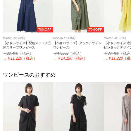
70%OFF
70%OFF
Maison de CINQ
Maison de CINQ
Maison de CINQ
【小さいサイズ】配色ステッチ立
【小さいサイズ】タックデザイン
【小さいサイズ /
体スリーブワンピース
ワンピース
ピンタックデザイ
ンピース
￥37,400
（税込）
￥47,300
（税込）
￥37,400
（税込
→
￥11,220
（税込）
→
￥14,190
（税込）
→
￥11,220
（税
ワンピースのおすすめ