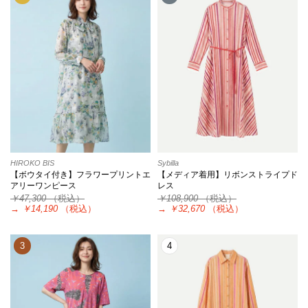
HIROKO BIS
Sybilla
【ボウタイ付き】フラワープリントエ
【メディア着用】リボンストライプド
アリーワンピース
レス
￥47,300
（税込）
￥108,900
（税込）
→
￥14,190
（税込）
→
￥32,670
（税込）
3
4