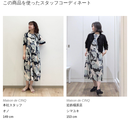
この商品を使ったスタッフコーディネート
Maison de CINQ
Maison de CINQ
近鉄橿原店
本社スタッフ
シマユキ
オノ
153 cm
149 cm