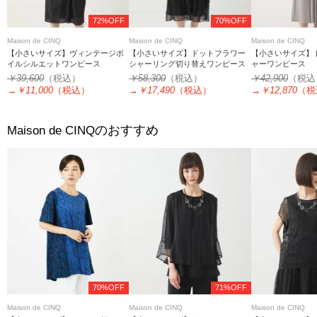
72%OFF
70%OFF
Maison de CINQ
Maison de CINQ
Maison de CINQ
【小さいサイズ】ヴィンテージボ
【小さいサイズ】ドットフラワー
【小さいサイズ】
イルシルエットワンピース
シャーリング切り替えワンピース
ャーワンピース
￥39,600
（税込）
￥58,300
（税込）
￥42,900
（税込
→
￥11,000
（税込）
→
￥17,490
（税込）
→
￥12,870
（税
のおすすめ
Maison de CINQ
70%OFF
71%OFF
Maison de CINQ
Maison de CINQ
Maison de CINQ