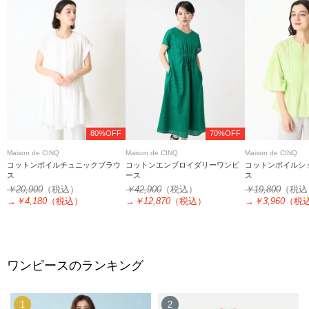
80%OFF
70%OFF
Maison de CINQ
Maison de CINQ
Maison de CINQ
コットンボイルチュニックブラウ
コットンエンブロイダリーワンピ
コットンボイルシ
ス
ース
ス
￥20,900
（税込）
￥42,900
（税込）
￥19,800
（税込
→
￥4,180
（税込）
→
￥12,870
（税込）
→
￥3,960
（税
ワンピースのランキング
1
2