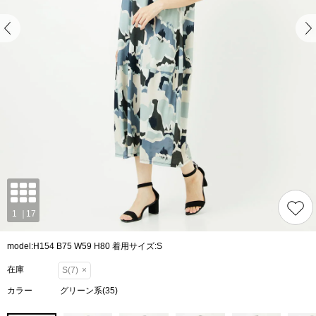
model:H154 B75 W59 H80 着用サイズ:S
在庫
S(7)
×
カラー
グリーン系(35)