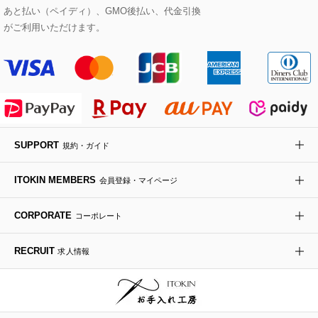
あと払い（ペイディ）、GMO後払い、代金引換
セットアップワンピース
ステンカラーコート
ヘアアクセサリー
ブローチ・コサージュ
ボストンバッグ
スニーカー
ローズ
Maison de CINQ
がご利用いただけます。
その他のジャケット・スーツ
ノーカラーコート
財布・名刺入れ・ケース
その他のアクセサリー
クラッチバッグ
ブーツ・ブーティー
オーキッド・胡蝶蘭
MK MICHEL KLEIN BAG
ライダースジャケット
ハンカチ・バンダナ
バックパック・リュック
フラットシューズ
カサブランカ・カラー
HIROKO KOSHINO
デニムジャケット
手袋
ボディバッグ・メッセンジャーバッグ
ローファー
ラナンキュラス
re:edition project 165
SUPPORT
規約・ガイド
ダウンジャケット・コート
チャーム・ストラップ
トラベルバッグ
ドレスシューズ
ポプリアレンジ＆フレグランス
HIROKO BIS
ITOKIN MEMBERS
会員登録・マイページ
その他のコート・ブルゾン
ネクタイ
ビジネスバッグ
サンダル・ミュール
グリーン
HIROKO BIS GRANDE
CORPORATE
コーポレート
ポーチ
その他のバッグ
その他のシューズ
その他のアートフラワー
RECRUIT
求人情報
傘・日傘
アイウェア