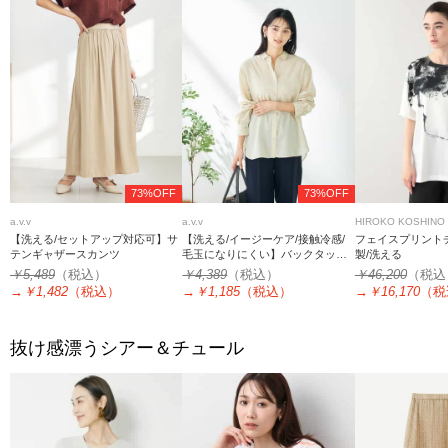
73%OFF
73%OFF
a.v.v
a.v.v
HIROKO KOSHINO
【洗える/セットアップ対応可】サ
【洗える/イージーケア/接触冷感/
フェイスプリントチ
テンギャザースカンツ
毛玉になりにくい】バックタック
製/洗える
シアーシャツ
￥5,489
（税込）
￥4,389
（税込）
￥46,200
（税込
→
￥1,482
（税込）
→
￥1,185
（税込）
→
￥16,170
（税
抜け感漂うシアー＆チュール