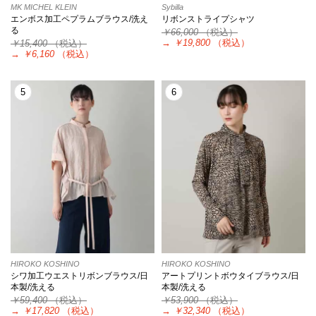
MK MICHEL KLEIN
Sybilla
エンボス加工ペプラムブラウス/洗え
リボンストライプシャツ
る
￥66,000
（税込）
→
￥19,800
（税込）
￥15,400
（税込）
→
￥6,160
（税込）
5
6
HIROKO KOSHINO
HIROKO KOSHINO
シワ加工ウエストリボンブラウス/日
アートプリントボウタイブラウス/日
本製/洗える
本製/洗える
￥59,400
（税込）
￥53,900
（税込）
→
￥17,820
（税込）
→
￥32,340
（税込）