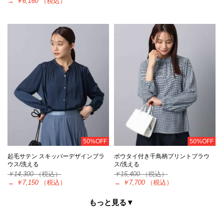
→
￥6,160
（税込）
50%OFF
50%OFF
起毛サテン スキッパーデザインブラ
ボウタイ付き千鳥柄プリントブラウ
ウス/洗える
ス/洗える
￥14,300
（税込）
￥15,400
（税込）
→
￥7,150
（税込）
→
￥7,700
（税込）
もっと見る▼