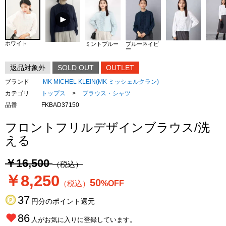
ホワイト
ミントブルー
ブルーネイビ
ー
返品対象外
SOLD OUT
OUTLET
ブランド
MK MICHEL KLEIN(MK ミッシェルクラン)
カテゴリ
トップス
>
ブラウス・シャツ
品番
FKBAD37150
フロントフリルデザインブラウス/洗
える
￥16,500
（税込）
￥8,250
50
（税込）
%OFF
37
円分のポイント還元
86
人がお気に入りに登録しています。