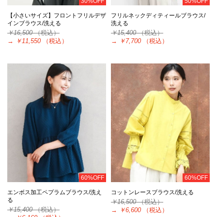
30%OFF
50%OFF
【小さいサイズ】フロントフリルデザ
フリルネックディティールブラウス/
インブラウス/洗える
洗える
￥16,500
（税込）
￥15,400
（税込）
→
￥11,550
（税込）
→
￥7,700
（税込）
60%OFF
60%OFF
エンボス加工ペプラムブラウス/洗え
コットンレースブラウス/洗える
る
￥16,500
（税込）
￥15,400
（税込）
→
￥6,600
（税込）