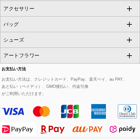
アクセサリー
ベスト・ジレ
その他のワンピース・ドレス
ハーフ・ショート丈パンツ
ミモレ丈スカート
ノーカラージャケット
トレンチコート
すべてのグッズ・小物
GEORGES RECH
バッグ
パーカー
サロペット・オールインワン
ショート・ミニ丈スカート
セットアップ
ピーコート
マスク
すべてのアクセサリー
GIANNI LO GIUDICE
シューズ
タンクトップ・キャミソール
その他のパンツ
その他のスカート
セットアップジャケット
ダッフルコート
ストール・マフラー・スヌード
ネックレス
すべてのバッグ
CHRISTIAN AUJARD
アートフラワー
スウェット・ジャージー
セットアップパンツ
チェスターコート
ベルト・サスペンダー
ピアス・イヤリング
トートバッグ
すべてのシューズ
CHRISTIAN AUJARD Lサイズ
お支払い方法
その他のトップス
セットアップスカート
モッズコート
帽子
ブレスレット・バングル
ショルダーバッグ
パンプス
すべてのアートフラワー
eur3
お支払い方法は、クレジットカード、PayPay、楽天ペイ、au PAY、
あと払い（ペイディ）、GMO後払い、代金引換
セットアップワンピース
ステンカラーコート
ヘアアクセサリー
ブローチ・コサージュ
ボストンバッグ
スニーカー
ローズ
Maison de CINQ
がご利用いただけます。
その他のジャケット・スーツ
ノーカラーコート
財布・名刺入れ・ケース
その他のアクセサリー
クラッチバッグ
ブーツ・ブーティー
オーキッド・胡蝶蘭
MK MICHEL KLEIN BAG
ライダースジャケット
ハンカチ・バンダナ
バックパック・リュック
フラットシューズ
カサブランカ・カラー
HIROKO KOSHINO
デニムジャケット
手袋
ボディバッグ・メッセンジャーバッグ
ローファー
ラナンキュラス
re:edition project 165