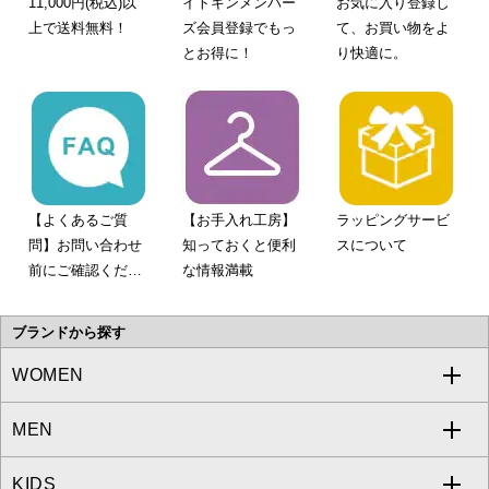
11,000円(税込)以
イトキンメンバー
お気に入り登録し
上で送料無料！
ズ会員登録でもっ
て、お買い物をよ
とお得に！
り快適に。
【よくあるご質
【お手入れ工房】
ラッピングサービ
問】お問い合わせ
知っておくと便利
スについて
前にご確認くださ
な情報満載
い。
ブランドから探す
WOMEN
MEN
a.v.v
KIDS
MICHEL KLEIN
a.v.v