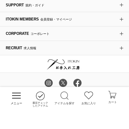
SUPPORT
規約・ガイド
ダウンジャケット・コート
チャーム・ストラップ
トラベルバッグ
ドレスシューズ
ポプリアレンジ＆フレグランス
HIROKO BIS
ITOKIN MEMBERS
会員登録・マイページ
その他のコート・ブルゾン
ネクタイ
ビジネスバッグ
サンダル・ミュール
グリーン
HIROKO BIS GRANDE
CORPORATE
コーポレート
ポーチ
その他のバッグ
その他のシューズ
その他のアートフラワー
RECRUIT
求人情報
傘・日傘
アイウェア
カラー・サイズを選択してカートに入れる
レッグウェア
時計
COPYRIGHT © ITOKIN GROUP ALL RIGHTS RESERVED.
カート
最近チェック
アイテムを探す
お気に入り
したアイテム
その他のグッズ・小物