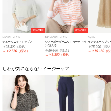
90%OFF
80%OFF
MICHEL KLEIN
MK MICHEL KLEIN
Sybilla
チュールニットトップス
シアーボーダーニットカーディガ
ラメチュールプリ
ン/洗える
￥25,300
（税込）
￥75,900
（税込
￥16,500
（税込）
→
￥2,530
（税込）
→
￥15,180
（税
→
￥3,300
（税込）
しわが気にならないイージーケア