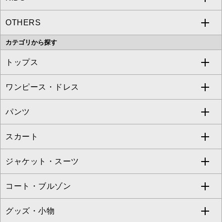
OTHERS
MK MICHEL KLEIN
MICHEL KLEIN HOMME
a.v.v
カテゴリから探す
OFUON le MK
MK MICHEL KLEIN HOMME
MK MICHEL KLEIN BAG
トップス
Sybilla
EMILIO ROBBA
ワンピース・ドレス
すべてのトップス
S sybilla
BUYERS SELECT
パンツ
カットソー・Tシャツ
すべてのワンピース・ドレス
Jocomomola
スカート
ブラウス・シャツ
ワンピース
すべてのパンツ
TARA JARMON
ジャケット・スーツ
ニット・セーター
ドレス
フルレングスパンツ
すべてのスカート
ZAPA
コート・ブルゾン
カーディガン
チュニック
クロップド・半端丈パンツ
ロング・マキシ丈スカート
すべてのジャケット・スーツ
TONEA
グッズ・小物
アンサンブルセット
ジャンパースカート
ガウチョ・ワイドパンツ
ひざ丈スカート
テーラードジャケット
すべてのコート・ブルゾン
al'aise modulation