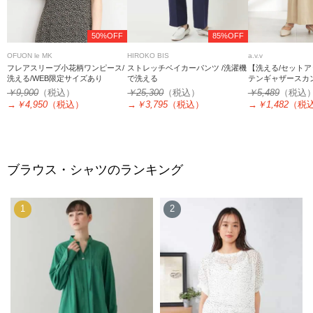
50%OFF
85%OFF
OFUON le MK
HIROKO BIS
a.v.v
フレアスリーブ小花柄ワンピース/
ストレッチベイカーパンツ /洗濯機
【洗える/セット
洗える/WEB限定サイズあり
で洗える
テンギャザースカ
￥9,900
（税込）
￥25,300
（税込）
￥5,489
（税込
→
￥4,950
（税込）
→
￥3,795
（税込）
→
￥1,482
（税
ブラウス・シャツのランキング
1
2