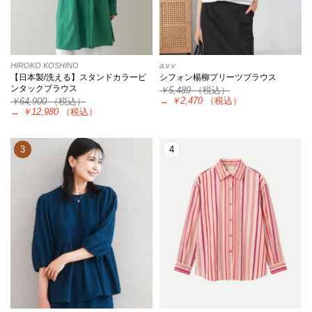
HIROKO KOSHINO
a.v.v
【日本製/洗える】スタンドカラーピ
シフォン楊柳プリーツブラウス
ンタックブラウス
￥5,489
（税込）
→
￥2,470
（税込）
￥64,900
（税込）
→
￥12,980
（税込）
3
4