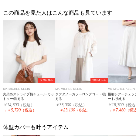
この商品を見た人はこんな商品も見ています
60%OFF
30%OFF
MK MICHEL KLEIN
MK MICHEL KLEIN
MK MICHEL KLEIN
先染めストライプ柄チュール カッ
タフタノーカラーロングコート/洗
楊柳シアーチェッ
トソー/洗える
える
ート/洗える
￥14,300
（税込）
￥33,000
（税込）
￥18,700
（税込
→
￥5,720
（税込）
→
￥23,100
（税込）
→
￥7,480
（税
体型カバーも叶うアイテム