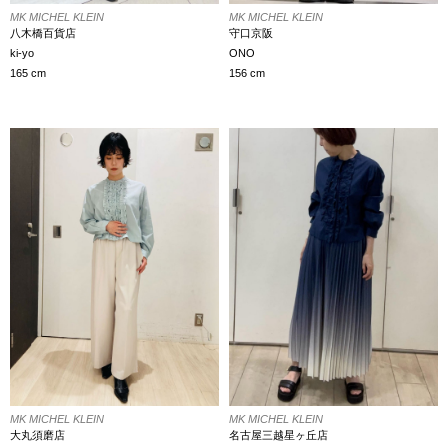
MK MICHEL KLEIN
MK MICHEL KLEIN
八木橋百貨店
守口京阪
ki-yo
ONO
165 cm
156 cm
MK MICHEL KLEIN
MK MICHEL KLEIN
大丸須磨店
名古屋三越星ヶ丘店