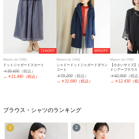
71%OFF
60%OFF
Maison de CINQ
Maison de CINQ
Maison de CINQ
ドットジャガードスカート
シャドードットジャガードダウン
【小さいサイズ】
コート
ドシアーブラウス
￥39,600
（税込）
￥79,200
（税込）
￥42,900
（税込
→
￥11,440
（税込）
→
￥31,680
（税込）
→
￥12,430
（税
ブラウス・シャツのランキング
1
2