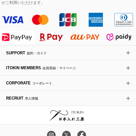
Maison de CINQ
がご利用いただけます。
その他のジャケット・スーツ
ノーカラーコート
財布・名刺入れ・ケース
その他のアクセサリー
クラッチバッグ
ブーツ・ブーティー
オーキッド・胡蝶蘭
MK MICHEL KLEIN BAG
ライダースジャケット
ハンカチ・バンダナ
バックパック・リュック
フラットシューズ
カサブランカ・カラー
HIROKO KOSHINO
デニムジャケット
手袋
ボディバッグ・メッセンジャーバッグ
ローファー
ラナンキュラス
re:edition project 165
SUPPORT
規約・ガイド
ダウンジャケット・コート
チャーム・ストラップ
トラベルバッグ
ドレスシューズ
ポプリアレンジ＆フレグランス
HIROKO BIS
ITOKIN MEMBERS
会員登録・マイページ
その他のコート・ブルゾン
ネクタイ
ビジネスバッグ
サンダル・ミュール
グリーン
HIROKO BIS GRANDE
CORPORATE
コーポレート
ポーチ
その他のバッグ
その他のシューズ
その他のアートフラワー
RECRUIT
求人情報
傘・日傘
アイウェア
レッグウェア