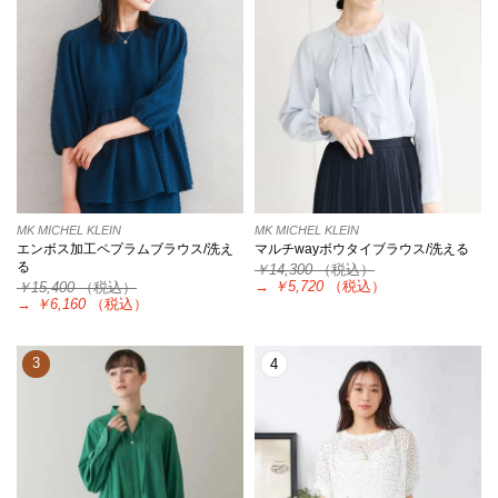
MK MICHEL KLEIN
MK MICHEL KLEIN
エンボス加工ペプラムブラウス/洗え
マルチwayボウタイブラウス/洗える
る
￥14,300
（税込）
→
￥5,720
（税込）
￥15,400
（税込）
→
￥6,160
（税込）
3
4