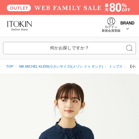
BRAND
ログイン
新規会員登録
何かお探しですか？
TOP
MK MICHEL KLEIN(小さいサイズ)(メゾン ドゥ サンク)
トップス
【小さ