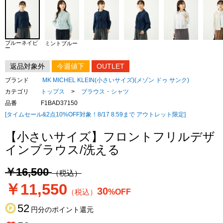
ブルーネイビ
ミントブルー
ー
返品対象外
今週値下
OUTLET
ブランド
MK MICHEL KLEIN(小さいサイズ)(メゾン ドゥ サンク)
カテゴリ
トップス
>
ブラウス・シャツ
品番
F1BAD37150
[タイムセール&2点10%OFF対象！8/17 8:59まで アウトレット限定]
【小さいサイズ】フロントフリルデザ
インブラウス/洗える
￥16,500
（税込）
￥11,550
30
（税込）
%OFF
52
円分のポイント還元