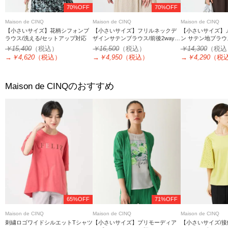
70%OFF
70%OFF
Maison de CINQ
Maison de CINQ
Maison de CINQ
【小さいサイズ】花柄シフォンブ
【小さいサイズ】フリルネックデ
【小さいサイズ】
ラウス/洗える/セットアップ対応
ザインサテンブラウス/前後2way/
ン サテン地ブラウ
接触冷感/洗える/セットアップ対応
える
￥15,400
（税込）
￥16,500
（税込）
￥14,300
（税込
→
￥4,620
（税込）
→
￥4,950
（税込）
→
￥4,290
（税
のおすすめ
Maison de CINQ
65%OFF
71%OFF
Maison de CINQ
Maison de CINQ
Maison de CINQ
刺繍ロゴワイドシルエットTシャツ
【小さいサイズ】プリモーディア
【小さいサイズ/