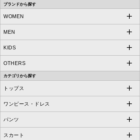
ブランドから探す
WOMEN
MEN
a.v.v
KIDS
MICHEL KLEIN
a.v.v
OTHERS
MK MICHEL KLEIN
MICHEL KLEIN HOMME
a.v.v
カテゴリから探す
OFUON le MK
MK MICHEL KLEIN HOMME
MK MICHEL KLEIN BAG
トップス
Sybilla
EMILIO ROBBA
ワンピース・ドレス
すべてのトップス
S sybilla
BUYERS SELECT
パンツ
カットソー・Tシャツ
すべてのワンピース・ドレス
Jocomomola
スカート
ブラウス・シャツ
ワンピース
すべてのパンツ