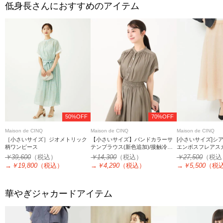
低身長さんにおすすめのアイテム
50%OFF
70%OFF
Maison de CINQ
Maison de CINQ
Maison de CINQ
［小さいサイズ］ジオメトリック
【小さいサイズ】バンドカラーサ
[小さいサイズ]シ
柄ワンピース
テンブラウス(新色追加)/接触冷感/
エンボスフレアス
洗える/セットアップ対応
￥39,600
（税込）
￥14,300
（税込）
￥27,500
（税込
→
￥19,800
（税込）
→
￥4,290
（税込）
→
￥5,500
（税
華やぎジャカードアイテム