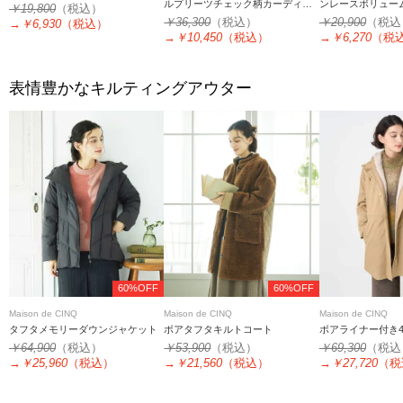
ルプリーツチェック柄カーディガ
ンレースボリュー
￥19,800
（税込）
ン
￥36,300
（税込）
￥20,900
（税込
→
￥6,930
（税込）
→
￥10,450
（税込）
→
￥6,270
（税
表情豊かなキルティングアウター
60%OFF
60%OFF
Maison de CINQ
Maison de CINQ
Maison de CINQ
タフタメモリーダウンジャケット
ボアタフタキルトコート
ボアライナー付き4
￥64,900
（税込）
￥53,900
（税込）
￥69,300
（税込
→
￥25,960
（税込）
→
￥21,560
（税込）
→
￥27,720
（税