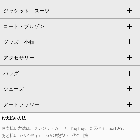
TARA JARMON
ジャケット・スーツ
ニット・セーター
ドレス
フルレングスパンツ
すべてのスカート
ZAPA
コート・ブルゾン
カーディガン
チュニック
クロップド・半端丈パンツ
ロング・マキシ丈スカート
すべてのジャケット・スーツ
TONEA
グッズ・小物
アンサンブルセット
ジャンパースカート
ガウチョ・ワイドパンツ
ひざ丈スカート
テーラードジャケット
すべてのコート・ブルゾン
al'aise modulation
アクセサリー
ベスト・ジレ
その他のワンピース・ドレス
ハーフ・ショート丈パンツ
ミモレ丈スカート
ノーカラージャケット
トレンチコート
すべてのグッズ・小物
GEORGES RECH
バッグ
パーカー
サロペット・オールインワン
ショート・ミニ丈スカート
セットアップ
ピーコート
マスク
すべてのアクセサリー
GIANNI LO GIUDICE
シューズ
タンクトップ・キャミソール
その他のパンツ
その他のスカート
セットアップジャケット
ダッフルコート
ストール・マフラー・スヌード
ネックレス
すべてのバッグ
CHRISTIAN AUJARD
アートフラワー
スウェット・ジャージー
セットアップパンツ
チェスターコート
ベルト・サスペンダー
ピアス・イヤリング
トートバッグ
すべてのシューズ
CHRISTIAN AUJARD Lサイズ
お支払い方法
その他のトップス
セットアップスカート
モッズコート
帽子
ブレスレット・バングル
ショルダーバッグ
パンプス
すべてのアートフラワー
eur3
お支払い方法は、クレジットカード、PayPay、楽天ペイ、au PAY、
あと払い（ペイディ）、GMO後払い、代金引換
セットアップワンピース
ステンカラーコート
ヘアアクセサリー
ブローチ・コサージュ
ボストンバッグ
スニーカー
ローズ