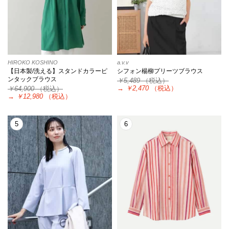
HIROKO KOSHINO
a.v.v
【日本製/洗える】スタンドカラーピ
シフォン楊柳プリーツブラウス
ンタックブラウス
￥5,489
（税込）
→
￥2,470
（税込）
￥64,900
（税込）
→
￥12,980
（税込）
5
6