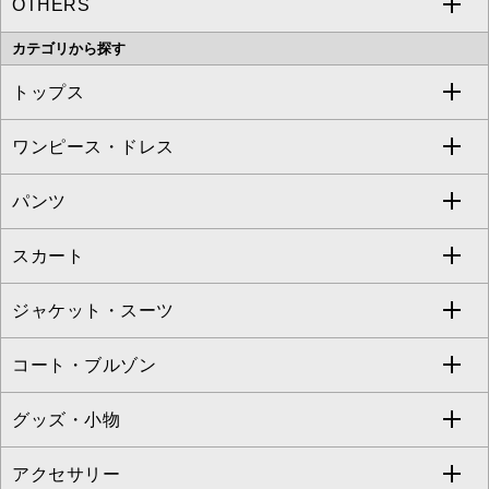
OTHERS
MK MICHEL KLEIN
MICHEL KLEIN HOMME
a.v.v
カテゴリから探す
OFUON le MK
MK MICHEL KLEIN HOMME
MK MICHEL KLEIN BAG
トップス
Sybilla
EMILIO ROBBA
ワンピース・ドレス
すべてのトップス
S sybilla
BUYERS SELECT
パンツ
カットソー・Tシャツ
すべてのワンピース・ドレス
Jocomomola
スカート
ブラウス・シャツ
ワンピース
すべてのパンツ
TARA JARMON
ジャケット・スーツ
ニット・セーター
ドレス
フルレングスパンツ
すべてのスカート
ZAPA
コート・ブルゾン
カーディガン
チュニック
クロップド・半端丈パンツ
ロング・マキシ丈スカート
すべてのジャケット・スーツ
TONEA
グッズ・小物
アンサンブルセット
ジャンパースカート
ガウチョ・ワイドパンツ
ひざ丈スカート
テーラードジャケット
すべてのコート・ブルゾン
al'aise modulation
アクセサリー
ベスト・ジレ
その他のワンピース・ドレス
ハーフ・ショート丈パンツ
ミモレ丈スカート
ノーカラージャケット
トレンチコート
すべてのグッズ・小物