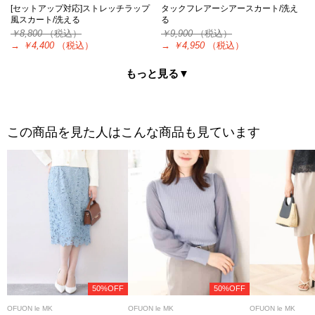
[セットアップ対応]ストレッチラップ
タックフレアーシアースカート/洗え
風スカート/洗える
る
￥8,800
（税込）
￥9,900
（税込）
→
￥4,400
（税込）
→
￥4,950
（税込）
もっと見る▼
この商品を見た人はこんな商品も見ています
50%OFF
50%OFF
OFUON le MK
OFUON le MK
OFUON le MK