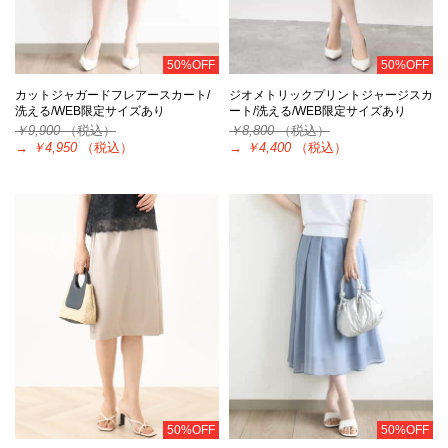
50%OFF
50%OFF
カットジャガードフレアースカート/
ジオメトリックプリントジャージスカ
洗える/WEB限定サイズあり
ート/洗える/WEB限定サイズあり
￥9,900
（税込）
￥8,800
（税込）
→
￥4,950
（税込）
→
￥4,400
（税込）
50%OFF
50%OFF