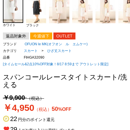
ホワイト
ブラック
返品対象外
今週値下
OUTLET
ブランド
OFUON le MK(オフオン ル エムケー)
カテゴリ
スカート
>
ひざ丈スカート
品番
FIHGA32090
[タイムセール&2点10%OFF対象！8/17 8:59まで アウトレット限定]
スパンコールレースタイトスカート/洗
える
￥9,900
（税込）
￥4,950
50
（税込）
%OFF
22
円分のポイント還元
29