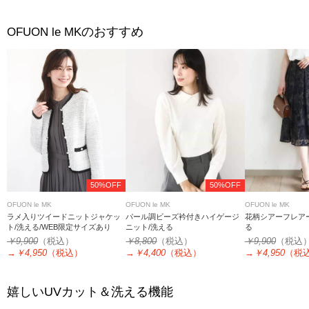
のおすすめ
OFUON le MK
50%OFF
50%OFF
OFUON le MK
OFUON le MK
OFUON le MK
ラメ入りツイードニットジャケッ
パール調ビーズ衿付きハイゲージ
花柄シアーフレア
ト/洗える/WEB限定サイズあり
ニット/洗える
る
￥9,900
（税込）
￥8,800
（税込）
￥9,900
（税込
→
￥4,950
（税込）
→
￥4,400
（税込）
→
￥4,950
（税
嬉しいUVカット＆洗える機能