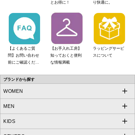
とお得に！
り快適に。
【よくあるご質
【お手入れ工房】
ラッピングサービ
問】お問い合わせ
知っておくと便利
スについて
前にご確認くださ
な情報満載
い。
ブランドから探す
WOMEN
MEN
a.v.v
KIDS
MICHEL KLEIN
a.v.v