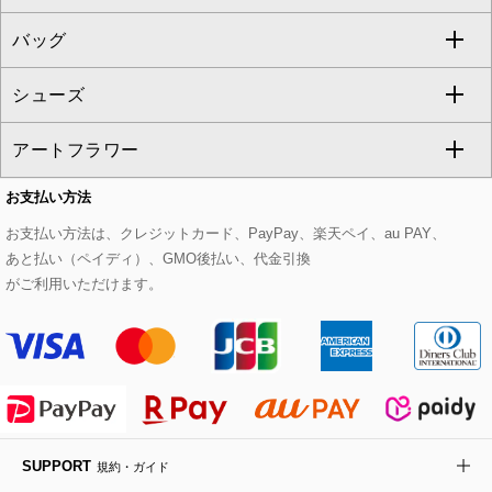
GEORGES RECH
バッグ
パーカー
サロペット・オールインワン
ショート・ミニ丈スカート
セットアップ
ピーコート
マスク
すべてのアクセサリー
GIANNI LO GIUDICE
シューズ
タンクトップ・キャミソール
その他のパンツ
その他のスカート
セットアップジャケット
ダッフルコート
ストール・マフラー・スヌード
ネックレス
すべてのバッグ
CHRISTIAN AUJARD
アートフラワー
スウェット・ジャージー
セットアップパンツ
チェスターコート
ベルト・サスペンダー
ピアス・イヤリング
トートバッグ
すべてのシューズ
CHRISTIAN AUJARD Lサイズ
お支払い方法
その他のトップス
セットアップスカート
モッズコート
帽子
ブレスレット・バングル
ショルダーバッグ
パンプス
すべてのアートフラワー
eur3
お支払い方法は、クレジットカード、PayPay、楽天ペイ、au PAY、
あと払い（ペイディ）、GMO後払い、代金引換
セットアップワンピース
ステンカラーコート
ヘアアクセサリー
ブローチ・コサージュ
ボストンバッグ
スニーカー
ローズ
Maison de CINQ
がご利用いただけます。
その他のジャケット・スーツ
ノーカラーコート
財布・名刺入れ・ケース
その他のアクセサリー
クラッチバッグ
ブーツ・ブーティー
オーキッド・胡蝶蘭
MK MICHEL KLEIN BAG
ライダースジャケット
ハンカチ・バンダナ
バックパック・リュック
フラットシューズ
カサブランカ・カラー
HIROKO KOSHINO
デニムジャケット
手袋
ボディバッグ・メッセンジャーバッグ
ローファー
ラナンキュラス
re:edition project 165
SUPPORT
規約・ガイド
ダウンジャケット・コート
チャーム・ストラップ
トラベルバッグ
ドレスシューズ
ポプリアレンジ＆フレグランス