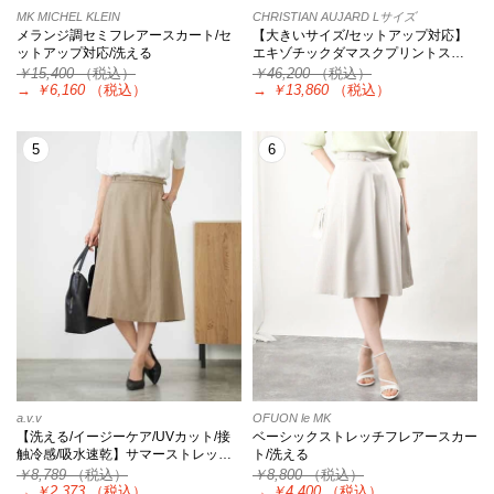
MK MICHEL KLEIN
CHRISTIAN AUJARD Lサイズ
メランジ調セミフレアースカート/セ
【大きいサイズ/セットアップ対応】
ットアップ対応/洗える
エキゾチックダマスクプリントス…
￥15,400
（税込）
￥46,200
（税込）
→
￥6,160
（税込）
→
￥13,860
（税込）
5
6
a.v.v
OFUON le MK
【洗える/イージーケア/UVカット/接
ベーシックストレッチフレアースカー
触冷感/吸水速乾】サマーストレッ…
ト/洗える
￥8,789
（税込）
￥8,800
（税込）
→
￥2,373
（税込）
→
￥4,400
（税込）