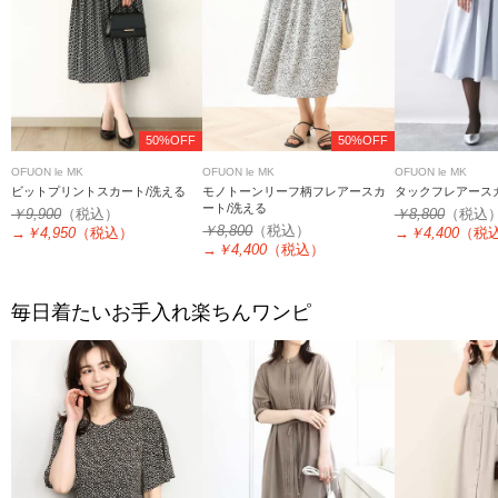
50%OFF
50%OFF
OFUON le MK
OFUON le MK
OFUON le MK
ビットプリントスカート/洗える
モノトーンリーフ柄フレアースカ
タックフレアース
ート/洗える
￥9,900
（税込）
￥8,800
（税込
￥8,800
（税込）
→
￥4,950
（税込）
→
￥4,400
（税
→
￥4,400
（税込）
毎日着たいお手入れ楽ちんワンピ