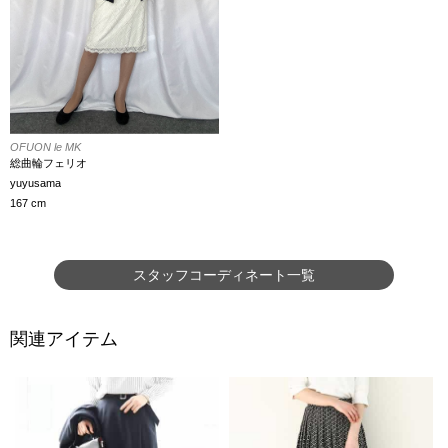
OFUON le MK
総曲輪フェリオ
yuyusama
167 cm
スタッフコーディネート一覧
関連アイテム