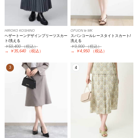
HIROKO KOSHINO
OFUON le MK
ヘザートーンデザインプリーツスカー
スパンコールレースタイトスカート/
ト/洗える
洗える
￥59,400
（税込）
￥9,900
（税込）
→
￥35,640
（税込）
→
￥4,950
（税込）
3
4