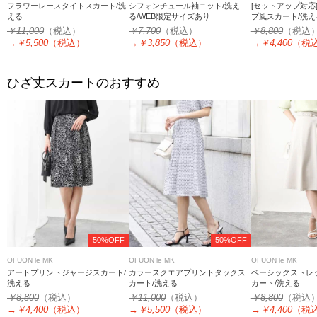
フラワーレースタイトスカート/洗
シフォンチュール袖ニット/洗え
[セットアップ対応
える
る/WEB限定サイズあり
プ風スカート/洗え
￥11,000
（税込）
￥7,700
（税込）
￥8,800
（税込
→
￥5,500
（税込）
→
￥3,850
（税込）
→
￥4,400
（税
ひざ丈スカートのおすすめ
50%OFF
50%OFF
OFUON le MK
OFUON le MK
OFUON le MK
アートプリントジャージスカート/
カラースクエアプリントタックス
ベーシックストレ
洗える
カート/洗える
カート/洗える
￥8,800
（税込）
￥11,000
（税込）
￥8,800
（税込
→
￥4,400
（税込）
→
￥5,500
（税込）
→
￥4,400
（税