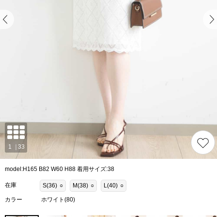
model:H165 B82 W60 H88 着用サイズ:38
在庫
S(36)
○
M(38)
○
L(40)
○
カラー
ホワイト(80)