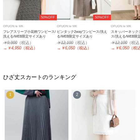
50%OFF
50%OFF
OFUON le MK
OFUON le MK
OFUON le MK
フレアスリーブ小花柄ワンピース/
ピンタック2wayワンピース/洗え
スキッパーネック
洗える/WEB限定サイズあり
る/WEB限定サイズあり
ス/洗える/WEB
￥9,900
（税込）
￥12,100
（税込）
￥12,100
（税込
→
￥4,950
（税込）
→
￥6,050
（税込）
→
￥6,050
（税
ひざ丈スカートのランキング
1
2