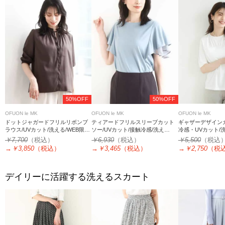
50%OFF
50%OFF
OFUON le MK
OFUON le MK
OFUON le MK
ドットジャガードフリルリボンブ
ティアードフリルスリーブカット
ギャザーデザイン
ラウス/UVカット/洗える/WEB限定
ソー/UVカット/接触冷感/洗え
冷感・UVカット/洗
サイズあり
る/WEB限定サイズあり
サイズあり
￥7,700
（税込）
￥6,930
（税込）
￥5,500
（税込
→
￥3,850
（税込）
→
￥3,465
（税込）
→
￥2,750
（税
デイリーに活躍する洗えるスカート