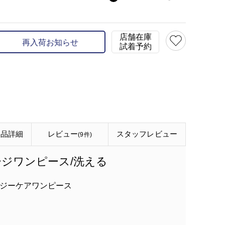
model:H165 B78 W57 H
店舗在庫
再入荷お知らせ
試着予約
商品詳細
レビュー
スタッフ
レビュー
(9件)
ジワンピース/洗える
ジーケアワンピース