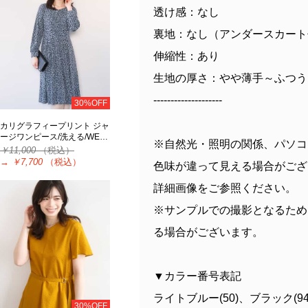
透け感：なし
裏地：なし（アンダースカート
伸縮性：あり
生地の厚さ：やや薄手～ふつう
--------------------
30%OFF
カリグラフィープリント ジャ
ージワンピース/洗える/WE…
※自然光・照明の関係、パソコ
￥11,000
（税込）
→
￥7,700
（税込）
色味が違って見える場合がござ
詳細画像をご参照ください。
※サンプルでの撮影となるため
る場合がございます。
▼カラー番号表記
ライトブルー(50)、ブラック(94
30%OFF