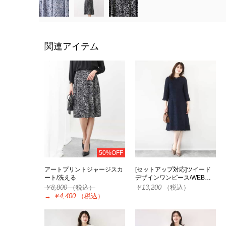
関連アイテム
50%OFF
アートプリントジャージスカ
[セットアップ対応]ツイード
ート/洗える
デザインワンピース/WEB…
￥8,800
（税込）
￥13,200
（税込）
→
￥4,400
（税込）