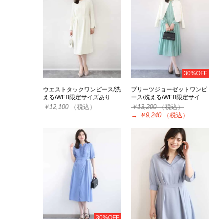
30%OFF
ウエストタックワンピース/洗
プリーツジョーゼットワンピ
える/WEB限定サイズあり
ース/洗える/WEB限定サイ…
￥12,100
（税込）
￥13,200
（税込）
→
￥9,240
（税込）
30%OFF