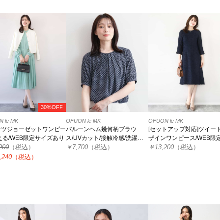
30%OFF
 le MK
OFUON le MK
OFUON le MK
ーツジョーゼットワンピー
バルーンヘム幾何柄ブラウ
[セットアップ対応]ツイー
える/WEB限定サイズあり
ス/UVカット/接触冷感/洗濯機
ザインワンピース/WEB限
200
（税込）
で洗える/WEB限定サイズあり
￥7,700
（税込）
￥13,200
（税込）
,240
（税込）