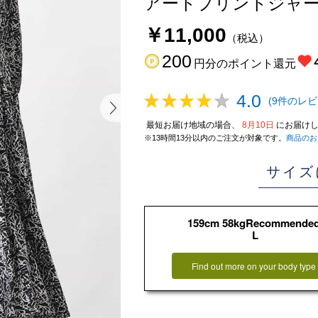
アートプリントジャー
￥11,000
（税込）
200
円分のポイント還元
4.0
(9件のレビ
最短お届け地域の場合、
8月10日
にお届けし
※13時間13分以内のご注文が対象です。
商品のお
サイズ
159cm 58kgRecommende
L
Find out more on your body type