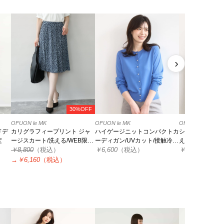
›
30%OFF
OFUON le MK
OFUON le MK
OFUON le MK
ドデ
カリグラフィープリント ジャ
ハイゲージニットコンパクトカ
シアーニットカ
定
ージスカート/洗える/WEB限定
ーディガン/UVカット/接触冷
える/WEB限定
サイズあり
￥8,800
（税込）
感/洗える/WEB限定サイズあり
￥6,600
（税込）
￥7,700
（税込
→
￥6,160
（税込）