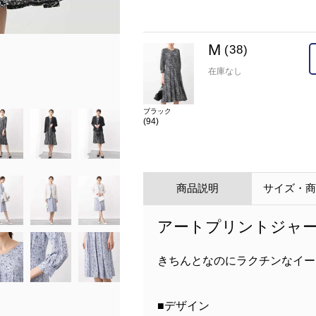
M
(38)
model:H165 B78 W57 H83 着用サイズ:38
在庫なし
ブラック
(94)
商品説明
サイズ・
アートプリントジャー
きちんとなのにラクチンなイー
■デザイン