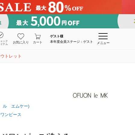
ゲスト
様
チェック
本年度会員ステージ：ゲスト
お気に入り
カート
メニュー
アイテム
アウトレット
オン ル エムケー)
ワンピース