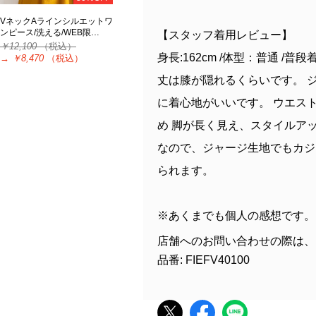
VネックAラインシルエットワ
ンピース/洗える/WEB限…
【スタッフ着用レビュー】
￥12,100
（税込）
身長:162cm /体型：普通 /普段
→
￥8,470
（税込）
丈は膝が隠れるくらいです。 
に着心地がいいです。 ウエス
め 脚が長く見え、スタイルア
なので、ジャージ生地でもカジ
られます。
※あくまでも個人の感想です。
店舗へのお問い合わせの際は、
品番: FIEFV40100