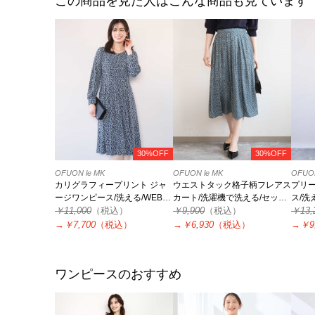
この商品を見た人はこんな商品も見ています
30%OFF
30%OFF
OFUON le MK
OFUON le MK
OFUON
カリグラフィープリント ジャ
ウエストタック格子柄フレアス
プリ
ージワンピース/洗える/WEB限
カート/洗濯機で洗える/セット
ス/洗
定サイズあり
￥11,000
（税込）
アップ可
￥9,900
（税込）
￥13,
→
￥7,700
（税込）
→
￥6,930
（税込）
→
￥9
ワンピースのおすすめ