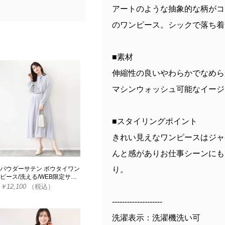
アートのような抽象的な柄がコ
のワンピース。シックで落ち着
■素材
伸縮性の良いやわらかでなめら
マシンウォッシュ可能なイージ
■スタイリングポイント
きれい見えなワンピースはジャ
んと感がありお仕事シーンにも
り。
パウダーサテン ボウタイワン
ピース/洗える/WEB限定サ…
￥12,100
（税込）
--------------------
洗濯表示：洗濯機洗い可