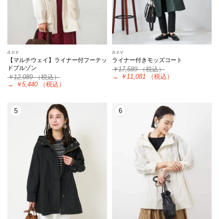
a.v.v
a.v.v
【マルチウェイ】ライナー付フーテッ
ライナー付きモッズコート
ドブルゾン
￥17,589
（税込）
→
￥11,081
（税込）
￥12,089
（税込）
→
￥5,440
（税込）
5
6