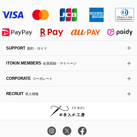
その他のジャケット・スーツ
ノーカラーコート
財布・名刺入れ・ケース
その他のアクセサリー
クラッチバッグ
ブーツ・ブーティー
オーキッド・胡蝶蘭
MK MICHEL KLEIN BAG
ライダースジャケット
ハンカチ・バンダナ
バックパック・リュック
フラットシューズ
カサブランカ・カラー
HIROKO KOSHINO
デニムジャケット
手袋
ボディバッグ・メッセンジャーバッグ
ローファー
ラナンキュラス
re:edition project 165
SUPPORT
規約・ガイド
ダウンジャケット・コート
チャーム・ストラップ
トラベルバッグ
ドレスシューズ
ポプリアレンジ＆フレグランス
HIROKO BIS
ITOKIN MEMBERS
会員登録・マイページ
その他のコート・ブルゾン
ネクタイ
ビジネスバッグ
サンダル・ミュール
グリーン
HIROKO BIS GRANDE
CORPORATE
コーポレート
ポーチ
その他のバッグ
その他のシューズ
その他のアートフラワー
RECRUIT
求人情報
傘・日傘
アイウェア
レッグウェア