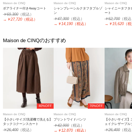
Maison de CINQ
Maison de CINQ
Maison de CINQ
ボアライナー付き4wayコート
シャンブレーシルクタフタブルゾ
シャイニータフタ
ン
ート
￥69,300
（税込）
￥47,300
（税込）
￥62,700
（税込
→
￥27,720
（税込）
→
￥14,190
（税込）
→
￥15,620
（税
のおすすめ
Maison de CINQ
40%OFF
70%OFF
Maison de CINQ
Maison de CINQ
Maison de CINQ
【小さいサイズ/洗濯機で洗える】
プリントワイドパンツ
【小さいサイズ】
タックコクーンスカート
ェイクレザーブル
￥42,900
（税込）
￥26,400
（税込）
￥26,400
（税込
→
￥12,870
（税込）