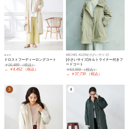
a.v.v
MICHEL KLEIN(小さいサイズ)
ドロストフーディーロングコート
[小さいサイズ]キルトライナー付きフ
ードコート
￥16,489
（税込）
→
￥4,452
（税込）
￥53,900
（税込）
→
￥37,730
（税込）
3
4