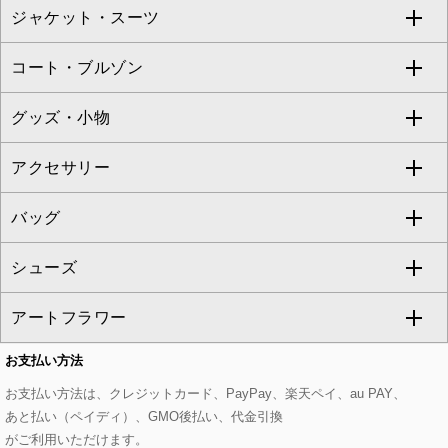
ジャケット・スーツ
ニット・セーター
ドレス
フルレングスパンツ
すべてのスカート
ZAPA
コート・ブルゾン
カーディガン
チュニック
クロップド・半端丈パンツ
ロング・マキシ丈スカート
すべてのジャケット・スーツ
TONEA
グッズ・小物
アンサンブルセット
ジャンパースカート
ガウチョ・ワイドパンツ
ひざ丈スカート
テーラードジャケット
すべてのコート・ブルゾン
al'aise modulation
アクセサリー
ベスト・ジレ
その他のワンピース・ドレス
ハーフ・ショート丈パンツ
ミモレ丈スカート
ノーカラージャケット
トレンチコート
すべてのグッズ・小物
GEORGES RECH
バッグ
パーカー
サロペット・オールインワン
ショート・ミニ丈スカート
セットアップ
ピーコート
マスク
すべてのアクセサリー
GIANNI LO GIUDICE
シューズ
タンクトップ・キャミソール
その他のパンツ
その他のスカート
セットアップジャケット
ダッフルコート
ストール・マフラー・スヌード
ネックレス
すべてのバッグ
CHRISTIAN AUJARD
アートフラワー
スウェット・ジャージー
セットアップパンツ
チェスターコート
ベルト・サスペンダー
ピアス・イヤリング
トートバッグ
すべてのシューズ
CHRISTIAN AUJARD Lサイズ
お支払い方法
その他のトップス
セットアップスカート
モッズコート
帽子
ブレスレット・バングル
ショルダーバッグ
パンプス
すべてのアートフラワー
eur3
お支払い方法は、クレジットカード、PayPay、楽天ペイ、au PAY、
あと払い（ペイディ）、GMO後払い、代金引換
セットアップワンピース
ステンカラーコート
ヘアアクセサリー
ブローチ・コサージュ
ボストンバッグ
スニーカー
ローズ
Maison de CINQ
がご利用いただけます。