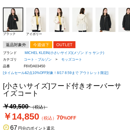
ブラック
アイボリー
返品対象外
今週値下
OUTLET
ブランド
MICHEL KLEIN(小さいサイズ)(メゾン ドゥ サンク)
カテゴリ
コート・ブルゾン
>
モッズコート
品番
F6VDA03450
[タイムセール&2点10%OFF対象！8/17 8:59まで アウトレット限定]
[小さいサイズ]フード付きオーバーサ
イズコート
￥49,500
（税込）
￥14,850
70
（税込）
%OFF
67
円分のポイント還元