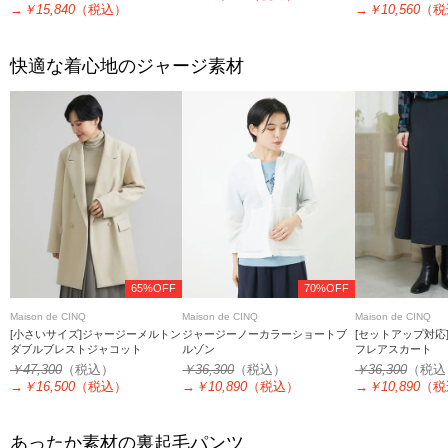
→
￥15,840
（税込）
→
￥10,560
（税
快適な着心地のジャージ素材
65%OFF
70%OFF
Maison de CINQ
Maison de CINQ
Maison de CINQ
[小さいサイズ]ジャージーメルトン
ジャージーノーカラーショートブ
[セットアップ対応
ダブルブレストジャコット
ルゾン
フレアスカート
￥47,300
（税込）
￥36,300
（税込）
￥36,300
（税込
→
￥16,500
（税込）
→
￥10,890
（税込）
→
￥10,890
（税
あったか素材の裏起毛パンツ