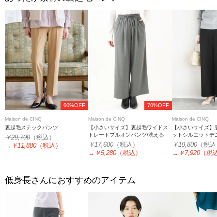
60%OFF
70%OFF
Maison de CINQ
Maison de CINQ
Maison de CINQ
裏起毛ステックパンツ
【小さいサイズ】裏起毛ワイドス
【小さいサイズ】
トレートプルオンパンツ/洗える
ットシルエットデ
￥29,700
（税込）
ツ/洗濯機で洗える
￥17,600
（税込）
￥19,800
（税込
→
￥11,880
（税込）
→
￥5,280
（税込）
→
￥7,920
（税
低身長さんにおすすめのアイテム