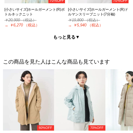
70%OFF
70%OFF
[小さいサイズ]ホールガーメント(R)ボ
[小さいサイズ]ホールガーメント(R)ド
トルネックニット
ルマンスリーブニット(7分袖)
￥20,900
（税込）
￥19,800
（税込）
→
￥6,270
（税込）
→
￥5,940
（税込）
もっと見る▼
この商品を見た人はこんな商品も見ています
60%OFF
70%OFF