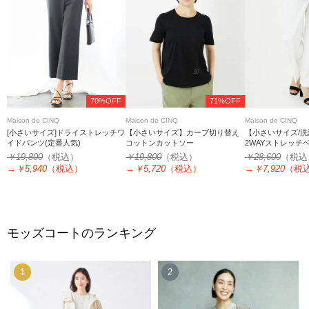
70%OFF
71%OFF
Maison de CINQ
Maison de CINQ
Maison de CINQ
[小さいサイズ]ドライストレッチワ
【小さいサイズ】カーブ切り替え
【小さいサイズ/
イドパンツ(定番人気)
コットンカットソー
2WAYストレッチ
￥19,800
（税込）
￥19,800
（税込）
￥28,600
（税込
→
￥5,940
（税込）
→
￥5,720
（税込）
→
￥7,920
（税
モッズコートのランキング
1
2