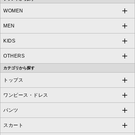
WOMEN
MEN
a.v.v
KIDS
MICHEL KLEIN
a.v.v
OTHERS
MK MICHEL KLEIN
MICHEL KLEIN HOMME
a.v.v
カテゴリから探す
OFUON le MK
MK MICHEL KLEIN HOMME
MK MICHEL KLEIN BAG
トップス
Sybilla
EMILIO ROBBA
ワンピース・ドレス
すべてのトップス
S sybilla
BUYERS SELECT
パンツ
カットソー・Tシャツ
すべてのワンピース・ドレス
Jocomomola
スカート
ブラウス・シャツ
ワンピース
すべてのパンツ
TARA JARMON