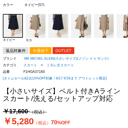
カラー
ネイビー(57)
ネイビー
モカ
返品対象外
今週値下
OUTLET
ブランド
MK MICHEL KLEIN(小さいサイズ)(メゾン ドゥ サンク)
カテゴリ
スカート
>
ミモレ丈スカート
品番
F1HGA37160
[タイムセール&2点10%OFF対象！8/17 8:59まで アウトレット限定]
【小さいサイズ】ベルト付きAライン
スカート/洗える/セットアップ対応
￥17,600
（税込）
￥5,280
70
（税込）
%OFF