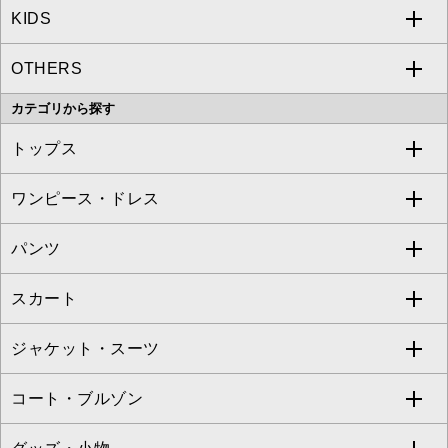
KIDS
MICHEL KLEIN
a.v.v
OTHERS
MK MICHEL KLEIN
MICHEL KLEIN HOMME
a.v.v
カテゴリから探す
OFUON le MK
MK MICHEL KLEIN HOMME
MK MICHEL KLEIN BAG
トップス
Sybilla
EMILIO ROBBA
ワンピース・ドレス
すべてのトップス
S sybilla
BUYERS SELECT
パンツ
カットソー・Tシャツ
すべてのワンピース・ドレス
Jocomomola
スカート
ブラウス・シャツ
ワンピース
すべてのパンツ
TARA JARMON
ジャケット・スーツ
ニット・セーター
ドレス
フルレングスパンツ
すべてのスカート
ZAPA
コート・ブルゾン
カーディガン
チュニック
クロップド・半端丈パンツ
ロング・マキシ丈スカート
すべてのジャケット・スーツ
TONEA