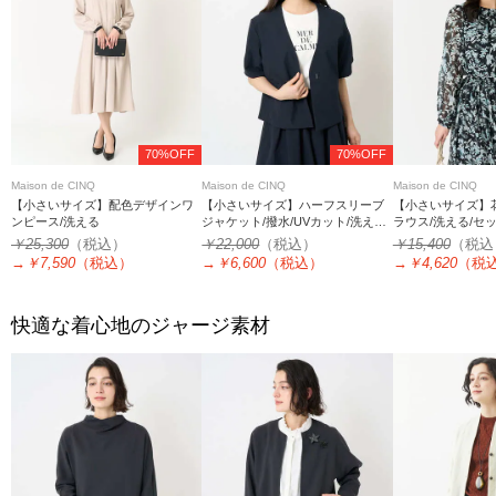
70%OFF
70%OFF
Maison de CINQ
Maison de CINQ
Maison de CINQ
【小さいサイズ】配色デザインワ
【小さいサイズ】ハーフスリーブ
【小さいサイズ】
ンピース/洗える
ジャケット/撥水/UVカット/洗える/
ラウス/洗える/セ
セットアップ対応
￥25,300
（税込）
￥22,000
（税込）
￥15,400
（税込
→
￥7,590
（税込）
→
￥6,600
（税込）
→
￥4,620
（税
快適な着心地のジャージ素材