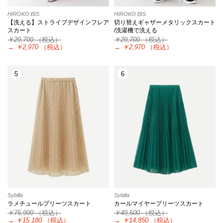
HIROKO BIS
HIROKO BIS
【洗える】ストライプデザインフレア
切り替えギャザーメタリックスカート
スカート
/洗濯機で洗える
￥29,700
（税込）
￥29,700
（税込）
→
￥2,970
（税込）
→
￥2,970
（税込）
5
6
Sybilla
Sybilla
ラメチュールプリーツスカート
カールマイヤープリーツスカート
￥75,900
（税込）
￥49,500
（税込）
→
￥15,180
（税込）
→
￥14,850
（税込）