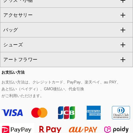
グッズ・小物
アンサンブルセット
ジャンパースカート
ガウチョ・ワイドパンツ
ひざ丈スカート
テーラードジャケット
すべてのコート・ブルゾン
al'aise modulation
アクセサリー
ベスト・ジレ
その他のワンピース・ドレス
ハーフ・ショート丈パンツ
ミモレ丈スカート
ノーカラージャケット
トレンチコート
すべてのグッズ・小物
GEORGES RECH
バッグ
パーカー
サロペット・オールインワン
ショート・ミニ丈スカート
セットアップ
ピーコート
マスク
すべてのアクセサリー
GIANNI LO GIUDICE
シューズ
タンクトップ・キャミソール
その他のパンツ
その他のスカート
セットアップジャケット
ダッフルコート
ストール・マフラー・スヌード
ネックレス
すべてのバッグ
CHRISTIAN AUJARD
アートフラワー
スウェット・ジャージー
セットアップパンツ
チェスターコート
ベルト・サスペンダー
ピアス・イヤリング
トートバッグ
すべてのシューズ
CHRISTIAN AUJARD Lサイズ
お支払い方法
その他のトップス
セットアップスカート
モッズコート
帽子
ブレスレット・バングル
ショルダーバッグ
パンプス
すべてのアートフラワー
eur3
お支払い方法は、クレジットカード、PayPay、楽天ペイ、au PAY、
あと払い（ペイディ）、GMO後払い、代金引換
セットアップワンピース
ステンカラーコート
ヘアアクセサリー
ブローチ・コサージュ
ボストンバッグ
スニーカー
ローズ
Maison de CINQ
がご利用いただけます。
その他のジャケット・スーツ
ノーカラーコート
財布・名刺入れ・ケース
その他のアクセサリー
クラッチバッグ
ブーツ・ブーティー
オーキッド・胡蝶蘭
MK MICHEL KLEIN BAG
ライダースジャケット
ハンカチ・バンダナ
バックパック・リュック
フラットシューズ
カサブランカ・カラー
HIROKO KOSHINO