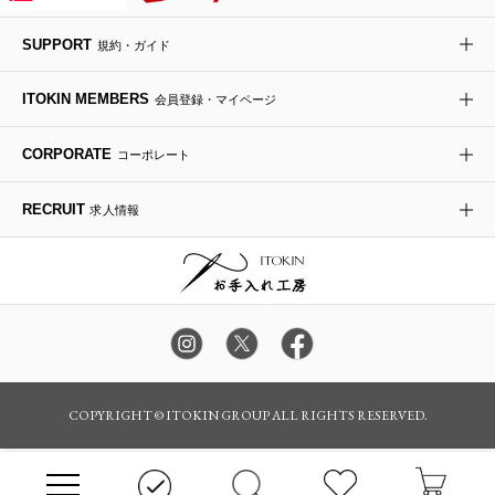
デニムジャケット
手袋
ボディバッグ・メッセンジャーバッグ
ローファー
ラナンキュラス
re:edition project 165
SUPPORT
規約・ガイド
ダウンジャケット・コート
チャーム・ストラップ
トラベルバッグ
ドレスシューズ
ポプリアレンジ＆フレグランス
HIROKO BIS
ITOKIN MEMBERS
会員登録・マイページ
その他のコート・ブルゾン
ネクタイ
ビジネスバッグ
サンダル・ミュール
グリーン
HIROKO BIS GRANDE
CORPORATE
コーポレート
ポーチ
その他のバッグ
その他のシューズ
その他のアートフラワー
RECRUIT
求人情報
傘・日傘
アイウェア
レッグウェア
時計
カラー・サイズを選択してカートに入れる
COPYRIGHT © ITOKIN GROUP ALL RIGHTS RESERVED.
その他のグッズ・小物