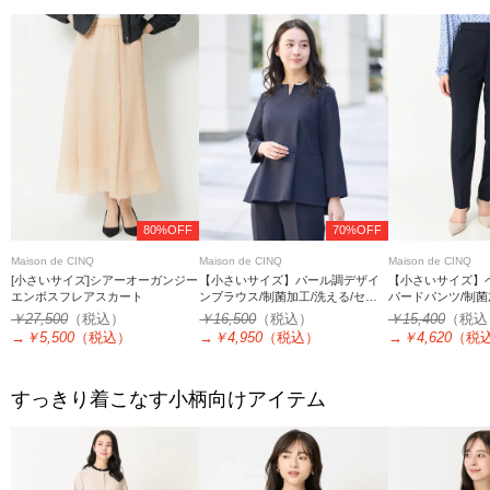
80%OFF
70%OFF
Maison de CINQ
Maison de CINQ
Maison de CINQ
[小さいサイズ]シアーオーガンジー
【小さいサイズ】パール調デザイ
【小さいサイズ】
エンボスフレアスカート
ンブラウス/制菌加工/洗える/セッ
パードパンツ/制菌
トアップ対応
ットアップ対応
￥27,500
（税込）
￥16,500
（税込）
￥15,400
（税込
→
￥5,500
（税込）
→
￥4,950
（税込）
→
￥4,620
（税
すっきり着こなす小柄向けアイテム