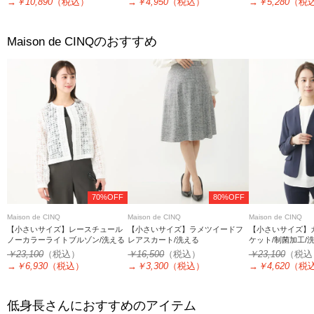
→
￥10,890
（税込）
→
￥4,950
（税込）
→
￥5,280
（税
のおすすめ
Maison de CINQ
70%OFF
80%OFF
Maison de CINQ
Maison de CINQ
Maison de CINQ
【小さいサイズ】レースチュール
【小さいサイズ】ラメツイードフ
【小さいサイズ】
ノーカラーライトブルゾン/洗える
レアスカート/洗える
ケット/制菌加工/
￥23,100
（税込）
￥16,500
（税込）
￥23,100
（税込
→
￥6,930
（税込）
→
￥3,300
（税込）
→
￥4,620
（税
低身長さんにおすすめのアイテム