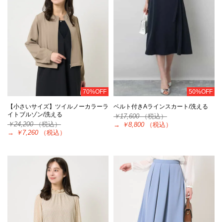
70%OFF
50%OFF
【小さいサイズ】ツイルノーカラーラ
ベルト付きAラインスカート/洗える
イトブルゾン/洗える
￥17,600
（税込）
￥24,200
（税込）
→
￥8,800
（税込）
→
￥7,260
（税込）