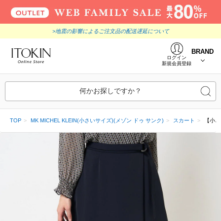
>地震の影響によるご注文品の配送遅延について
BRAND
ログイン
新規会員登録
何かお探しですか？
TOP
MK MICHEL KLEIN(小さいサイズ)(メゾン ドゥ サンク)
スカート
【小さ