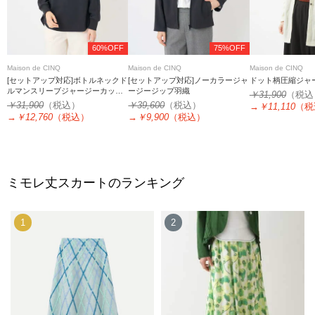
60%OFF
75%OFF
Maison de CINQ
Maison de CINQ
Maison de CINQ
[セットアップ対応]ボトルネックド
[セットアップ対応]ノーカラージャ
ドット柄圧縮ジャ
ルマンスリーブジャージーカット
ージージップ羽織
￥31,900
（税込
ソー
￥31,900
（税込）
￥39,600
（税込）
→
￥11,110
（税
→
￥12,760
（税込）
→
￥9,900
（税込）
ミモレ丈スカートのランキング
1
2