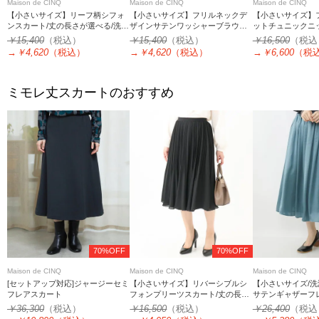
Maison de CINQ
Maison de CINQ
Maison de CINQ
【小さいサイズ】リーフ柄シフォ
【小さいサイズ】フリルネックデ
【小さいサイズ】
ンスカート/丈の長さが選べる/洗え
ザインサテンワッシャーブラウス/
ットチュニックニ
る/セットアップ対応
洗える
￥15,400
（税込）
￥15,400
（税込）
￥16,500
（税込
→
￥4,620
（税込）
→
￥4,620
（税込）
→
￥6,600
（税
ミモレ丈スカートのおすすめ
70%OFF
70%OFF
Maison de CINQ
Maison de CINQ
Maison de CINQ
[セットアップ対応]ジャージーセミ
【小さいサイズ】リバーシブルシ
【小さいサイズ/
フレアスカート
フォンプリーツスカート/丈の長さ
サテンギャザーフ
が選べる/洗える
￥36,300
（税込）
￥16,500
（税込）
￥26,400
（税込