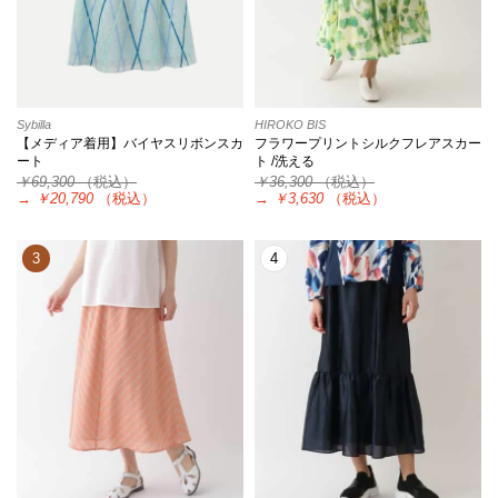
Sybilla
HIROKO BIS
【メディア着用】バイヤスリボンスカ
フラワープリントシルクフレアスカー
ート
ト /洗える
￥69,300
（税込）
￥36,300
（税込）
→
￥20,790
（税込）
→
￥3,630
（税込）
3
4