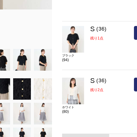
前を開けて羽織としての着こなしもおすす
model:H153 B78 W58 H83 着用サイズ:S
S
(36)
在庫
S(36)
残り2点
残り1点
カラー
ホワイト(80)
ブラック
(94)
S
(36)
残り2点
ホワイト
(80)