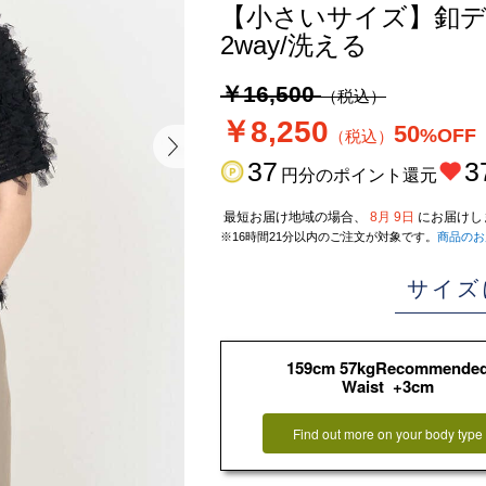
【小さいサイズ】釦デ
2way/洗える
￥16,500
（税込）
￥8,250
50
%OFF
（税込）
37
3
円分のポイント還元
最短お届け地域の場合、
8月 9日
にお届けし
※16時間21分以内のご注文が対象です。
商品のお
サイズ
159cm 57kgRecommende
Waist +3cm
Find out more on your body type