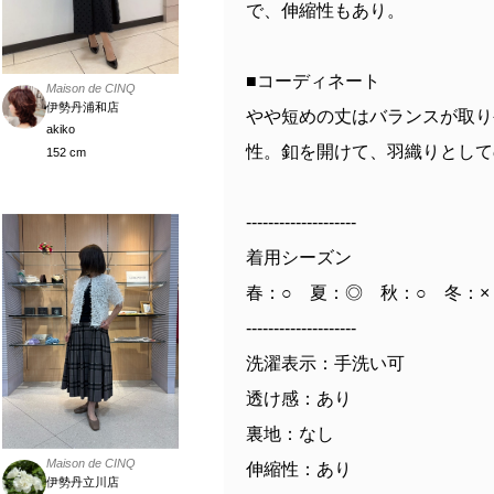
で、伸縮性もあり。
■コーディネート
Maison de CINQ
伊勢丹浦和店
やや短めの丈はバランスが取り
akiko
性。釦を開けて、羽織りとして
152 cm
--------------------
着用シーズン
春：○ 夏：◎ 秋：○ 冬：×
--------------------
洗濯表示：手洗い可
透け感：あり
裏地：なし
Maison de CINQ
伸縮性：あり
伊勢丹立川店