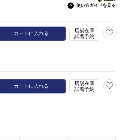
>
使い方ガイドを見る
め
前を開けて羽織としての着
model:H153 B78 W58 H
店舗在庫
カートに入れる
試着予約
店舗在庫
カートに入れる
試着予約