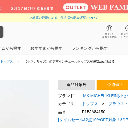
>地震の影響によるご注文品の配送遅延について
ログイン
最近
新規会員登録
した
テムから探す
おすすめから探す
ランキングから探す
トップス
【小さいサイズ】釦デザインチュールトップス/前後2way/洗える
返品対象外
今週値下
ブランド
MK MICHEL KLEIN
カテゴリ
トップス
>
ブラウス
品番
F1BJA84150
[タイムセール&2点10%OFF対象！8/17