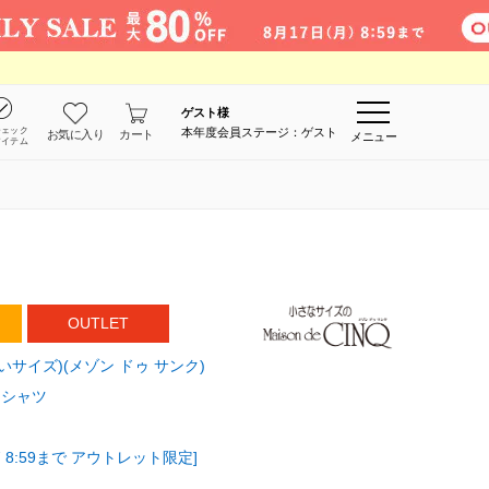
ゲスト
様
チェック
本年度会員ステージ：ゲスト
お気に入り
カート
メニュー
アイテム
OUTLET
(小さいサイズ)(メゾン ドゥ サンク)
・シャツ
 8:59まで アウトレット限定]