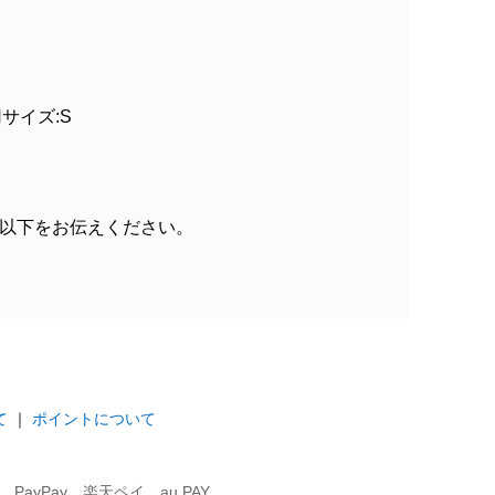
着用サイズ:S
以下をお伝えください。
て
｜
ポイントについて
ayPay、楽天ペイ、au PAY、