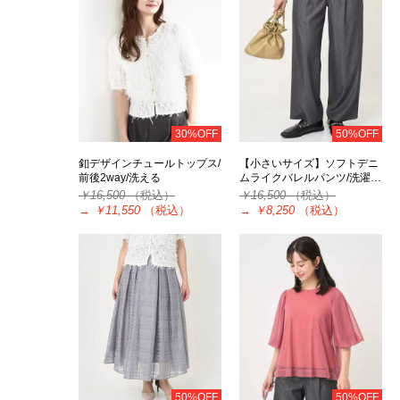
30%OFF
50%OFF
釦デザインチュールトップス/
【小さいサイズ】ソフトデニ
前後2way/洗える
ムライクバレルパンツ/洗濯…
￥16,500
（税込）
￥16,500
（税込）
→
￥11,550
（税込）
→
￥8,250
（税込）
50%OFF
50%OFF