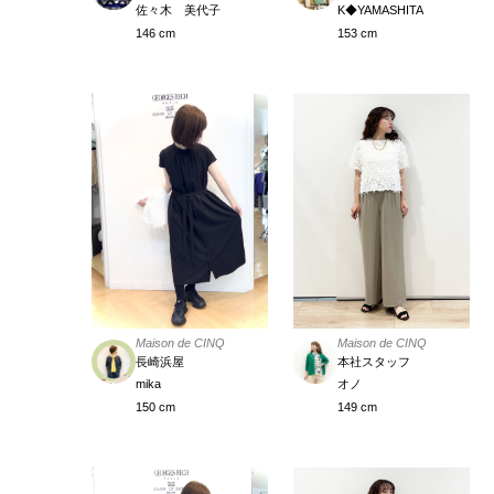
佐々木 美代子
K◆YAMASHITA
146 cm
153 cm
Maison de CINQ
Maison de CINQ
本社スタッフ
長崎浜屋
オノ
mika
149 cm
150 cm