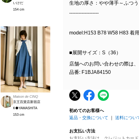
生地の厚さ：やや薄手～ふつう
いけだ
154 cm
-------------------
model:H153 B78 W58 H83 
■展開サイズ：S（36）
店舗へのお問い合わせの際は、
品番: F1BJA84150
Maison de CINQ
京王百貨店新宿店
K◆YAMASHITA
初めてのお客様へ
153 cm
返品・交換について
｜
送料につい
お支払い方法
お支払い方法は、クレジットカード、P