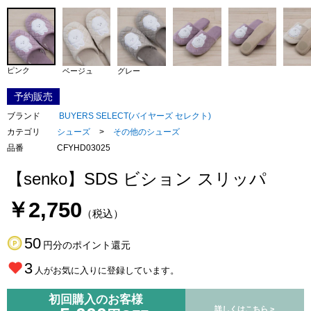
ピンク
ベージュ
グレー
予約販売
ブランド
BUYERS SELECT(バイヤーズ セレクト)
カテゴリ
シューズ
>
その他のシューズ
品番
CFYHD03025
【senko】SDS ビション スリッパ
￥2,750
（税込）
50
円分のポイント還元
3
人がお気に入りに登録しています。
初回購入のお客様
詳しくはこちら >