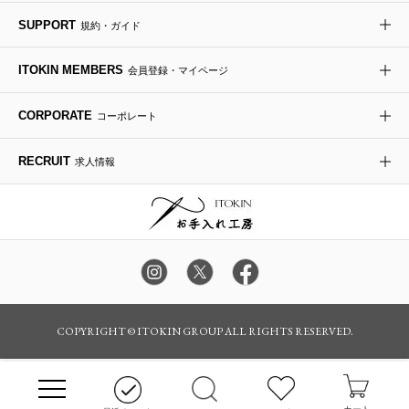
re:edition project 165
SUPPORT
規約・ガイド
ダウンジャケット・コート
チャーム・ストラップ
トラベルバッグ
ドレスシューズ
ポプリアレンジ＆フレグランス
HIROKO BIS
ITOKIN MEMBERS
会員登録・マイページ
その他のコート・ブルゾン
ネクタイ
ビジネスバッグ
サンダル・ミュール
グリーン
HIROKO BIS GRANDE
CORPORATE
コーポレート
ポーチ
その他のバッグ
その他のシューズ
その他のアートフラワー
RECRUIT
求人情報
傘・日傘
アイウェア
レッグウェア
時計
カラー・サイズを選択してカートに入れる
COPYRIGHT © ITOKIN GROUP ALL RIGHTS RESERVED.
その他のグッズ・小物