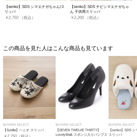
【senko】SDS シマエナガちゃん/ス
【senko】SDS チビシマエナガちゃ
リッパ
ん 子供用スリッパ
￥2,750
（税込）
￥2,200
（税込）
この商品を見た人はこんな商品も見ています
BUYERS SELECT
BUYERS SELECT
BUYERS SELECT
【Sybilla】ヘニオ スリッパ
【SEVEN TWELVE THIRTY】
【senko】SDS 
LovelyWalk スポンジ入りパンプス
スリッパ
￥2,750
（税込）