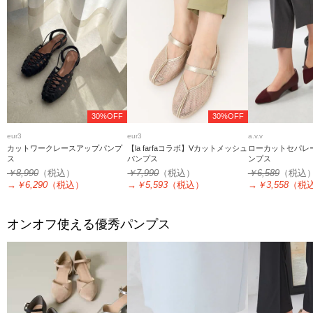
30%OFF
30%OFF
eur3
eur3
a.v.v
カットワークレースアップパンプ
【la farfaコラボ】Vカットメッシュ
ローカットセパレ
ス
パンプス
ンプス
￥8,990
（税込）
￥7,990
（税込）
￥6,589
（税込
→
￥6,290
（税込）
→
￥5,593
（税込）
→
￥3,558
（税
オンオフ使える優秀パンプス