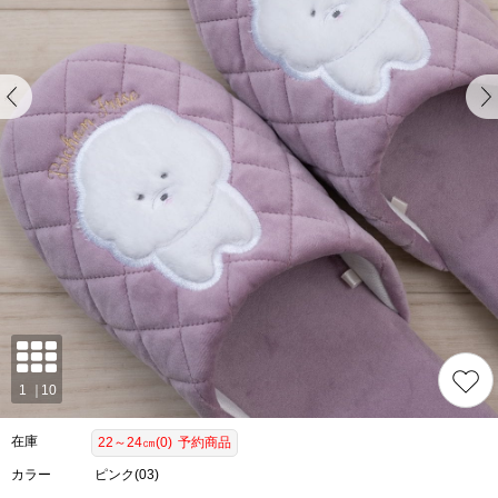
在庫
22～24㎝(0)
予約商品
カラー
ピンク(03)