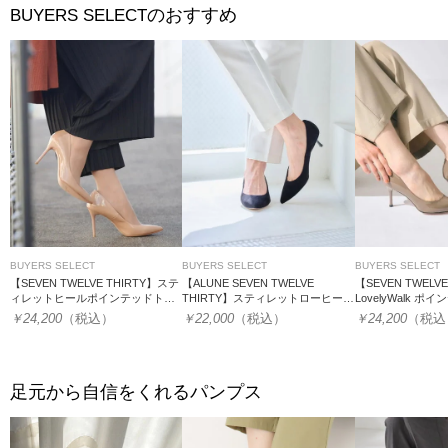
のおすすめ
BUYERS SELECT
BUYERS SELECT
BUYERS SELECT
BUYERS SELECT
【SEVEN TWELVE THIRTY】ステ
【ALUNE SEVEN TWELVE
【SEVEN TWELVE
ィレットヒールポインテッドトゥ
THIRTY】スティレットローヒール
LovelyWalk 
パンプス
ポインテッドパンプス
プス
￥24,200
（税込）
￥22,000
（税込）
￥24,200
（税込
足元から自信をくれるパンプス