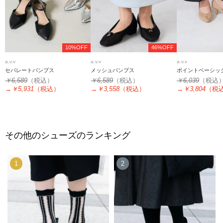
10%OFF
46%OFF
a.v.v
a.v.v
a.v.v
セパレートパンプス
メッシュパンプス
ポイントベーシッ
￥6,589
（税込）
￥6,589
（税込）
￥6,039
（税込
→
￥5,931
（税込）
→
￥3,558
（税込）
→
￥3,804
（税
その他のシューズのランキング
1
2