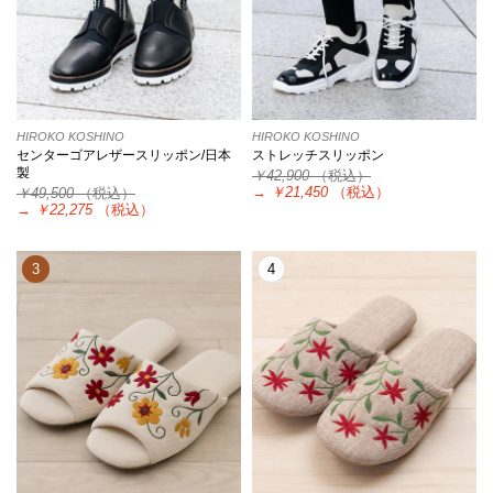
HIROKO KOSHINO
HIROKO KOSHINO
センターゴアレザースリッポン/日本
ストレッチスリッポン
製
￥42,900
（税込）
→
￥21,450
（税込）
￥49,500
（税込）
→
￥22,275
（税込）
3
4