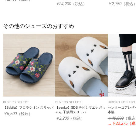
￥24,200
（税込）
￥2,750
（税込
その他のシューズのおすすめ
BUYERS SELECT
BUYERS SELECT
HIROKO KOSHINO
【Sybilla】フロラシオン スリッパ
【senko】SDS チビシマエナガち
センターゴアレザ
ゃん 子供用スリッパ
本製
￥5,500
（税込）
￥2,200
（税込）
￥49,500
（税込
→
￥22,275
（税