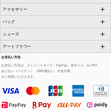
al'aise modulation
アクセサリー
ベスト・ジレ
その他のワンピース・ドレス
ハーフ・ショート丈パンツ
ミモレ丈スカート
ノーカラージャケット
トレンチコート
すべてのグッズ・小物
GEORGES RECH
バッグ
パーカー
サロペット・オールインワン
ショート・ミニ丈スカート
セットアップ
ピーコート
マスク
すべてのアクセサリー
GIANNI LO GIUDICE
シューズ
タンクトップ・キャミソール
その他のパンツ
その他のスカート
セットアップジャケット
ダッフルコート
ストール・マフラー・スヌード
ネックレス
すべてのバッグ
CHRISTIAN AUJARD
アートフラワー
スウェット・ジャージー
セットアップパンツ
チェスターコート
ベルト・サスペンダー
ピアス・イヤリング
トートバッグ
すべてのシューズ
CHRISTIAN AUJARD Lサイズ
お支払い方法
その他のトップス
セットアップスカート
モッズコート
帽子
ブレスレット・バングル
ショルダーバッグ
パンプス
すべてのアートフラワー
eur3
お支払い方法は、クレジットカード、PayPay、楽天ペイ、au PAY、
あと払い（ペイディ）、GMO後払い、代金引換
セットアップワンピース
ステンカラーコート
ヘアアクセサリー
ブローチ・コサージュ
ボストンバッグ
スニーカー
ローズ
Maison de CINQ
がご利用いただけます。
その他のジャケット・スーツ
ノーカラーコート
財布・名刺入れ・ケース
その他のアクセサリー
クラッチバッグ
ブーツ・ブーティー
オーキッド・胡蝶蘭
MK MICHEL KLEIN BAG
ライダースジャケット
ハンカチ・バンダナ
バックパック・リュック
フラットシューズ
カサブランカ・カラー
HIROKO KOSHINO
デニムジャケット
手袋
ボディバッグ・メッセンジャーバッグ
ローファー
ラナンキュラス