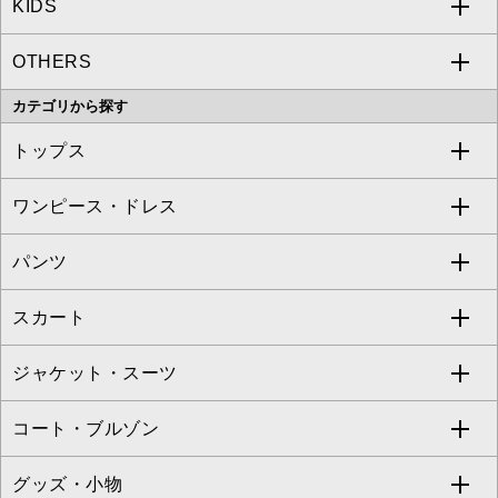
KIDS
MICHEL KLEIN
a.v.v
OTHERS
MK MICHEL KLEIN
MICHEL KLEIN HOMME
a.v.v
カテゴリから探す
OFUON le MK
MK MICHEL KLEIN HOMME
MK MICHEL KLEIN BAG
トップス
Sybilla
EMILIO ROBBA
ワンピース・ドレス
すべてのトップス
S sybilla
BUYERS SELECT
パンツ
カットソー・Tシャツ
すべてのワンピース・ドレス
Jocomomola
スカート
ブラウス・シャツ
ワンピース
すべてのパンツ
TARA JARMON
ジャケット・スーツ
ニット・セーター
ドレス
フルレングスパンツ
すべてのスカート
ZAPA
コート・ブルゾン
カーディガン
チュニック
クロップド・半端丈パンツ
ロング・マキシ丈スカート
すべてのジャケット・スーツ
TONEA
グッズ・小物
アンサンブルセット
ジャンパースカート
ガウチョ・ワイドパンツ
ひざ丈スカート
テーラードジャケット
すべてのコート・ブルゾン