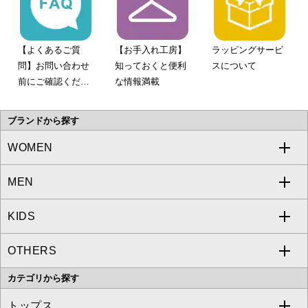
【よくあるご質
【お手入れ工房】
ラッピングサービ
問】お問い合わせ
知っておくと便利
スについて
前にご確認くださ
な情報満載
い。
ブランドから探す
WOMEN
MEN
a.v.v
KIDS
MICHEL KLEIN
a.v.v
OTHERS
MK MICHEL KLEIN
MICHEL KLEIN HOMME
a.v.v
カテゴリから探す
OFUON le MK
MK MICHEL KLEIN HOMME
MK MICHEL KLEIN BAG
トップス