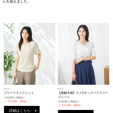
ムを揃えました。
a.v.v
a.v.v
プリーツライクニット
【接触冷感】ラメVネックパフスリー
ブニット
￥4,939
（税込）
→
￥1,334
（税込）
￥4,939
（税込）
→
￥1,334
（税込）
詳細はこちら