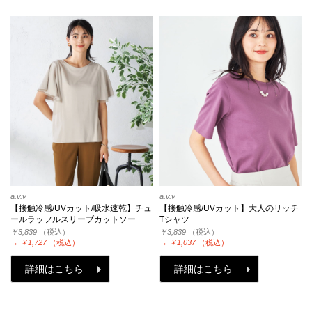
a.v.v
a.v.v
【接触冷感/UVカット/吸水速乾】チュ
【接触冷感/UVカット】大人のリッチ
ールラッフルスリーブカットソー
Tシャツ
￥3,839
（税込）
￥3,839
（税込）
→
￥1,727
（税込）
→
￥1,037
（税込）
詳細はこちら
詳細はこちら