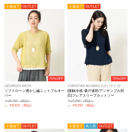
今週値下
OUTLET
今週値下
OUTLET
70%OFF
70%OFF
GEORGES RECH
CHRISTIAN AUJARD(小さいサイズ)
ソフトローン透かし編ニットプルオー
[接触冷感･吸汗速乾/アンサンブル対
バー
応]フレアスリーブカットソー
￥29,700
（税込）
￥27,500
（税込）
→
￥8,910
（税込）
→
￥8,250
（税込）
今週値下
OUTLET
今週値下
再入荷
OUTLET