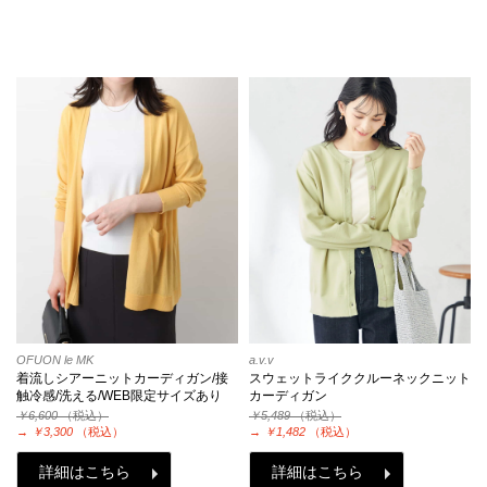
OFUON le MK
a.v.v
着流しシアーニットカーディガン/接
スウェットライククルーネックニット
触冷感/洗える/WEB限定サイズあり
カーディガン
￥6,600
（税込）
￥5,489
（税込）
→
￥3,300
（税込）
→
￥1,482
（税込）
詳細はこちら
詳細はこちら