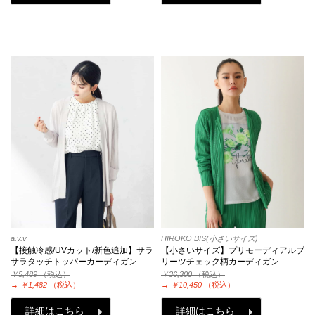
a.v.v
HIROKO BIS(小さいサイズ)
【接触冷感/UVカット/新色追加】サラ
【小さいサイズ】プリモーディアルプ
サラタッチトッパーカーディガン
リーツチェック柄カーディガン
￥5,489
（税込）
￥36,300
（税込）
→
￥1,482
（税込）
→
￥10,450
（税込）
詳細はこちら
詳細はこちら