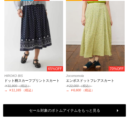
65%OFF
70%OFF
HIROKO BIS
Jocomomola
ドット柄スカーフプリントスカート
エンボスドットフレアスカート
￥31,900
（税込）
￥22,000
（税込）
→
￥11,165
（税込）
→
￥6,600
（税込）
セール対象のボトムアイテムをもっと見る