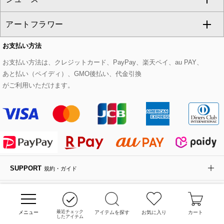
CHRISTIAN AUJARD
アートフラワー
スウェット・ジャージー
セットアップパンツ
チェスターコート
ベルト・サスペンダー
ピアス・イヤリング
トートバッグ
すべてのシューズ
CHRISTIAN AUJARD Lサイズ
お支払い方法
その他のトップス
セットアップスカート
モッズコート
帽子
ブレスレット・バングル
ショルダーバッグ
パンプス
すべてのアートフラワー
eur3
お支払い方法は、クレジットカード、PayPay、楽天ペイ、au PAY、
あと払い（ペイディ）、GMO後払い、代金引換
セットアップワンピース
ステンカラーコート
ヘアアクセサリー
ブローチ・コサージュ
ボストンバッグ
スニーカー
ローズ
Maison de CINQ
がご利用いただけます。
その他のジャケット・スーツ
ノーカラーコート
財布・名刺入れ・ケース
その他のアクセサリー
クラッチバッグ
ブーツ・ブーティー
オーキッド・胡蝶蘭
MK MICHEL KLEIN BAG
ライダースジャケット
ハンカチ・バンダナ
バックパック・リュック
フラットシューズ
カサブランカ・カラー
HIROKO KOSHINO
デニムジャケット
手袋
ボディバッグ・メッセンジャーバッグ
ローファー
ラナンキュラス
re:edition project 165
SUPPORT
規約・ガイド
ダウンジャケット・コート
チャーム・ストラップ
トラベルバッグ
ドレスシューズ
ポプリアレンジ＆フレグランス
HIROKO BIS
ITOKIN MEMBERS
会員登録・マイページ
その他のコート・ブルゾン
ネクタイ
ビジネスバッグ
サンダル・ミュール
グリーン
HIROKO BIS GRANDE
最近チェック
アイテムを探す
お気に入り
カート
したアイテム
CORPORATE
コーポレート