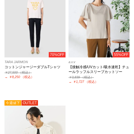
70%OFF
55%OFF
TARA JARMON
a.v.v
コットンジャージーダブルTシャツ
【接触冷感/UVカット/吸水速乾】チュ
ールラッフルスリーブカットソー
￥27,500
（税込）
→
￥8,250
（税込）
￥3,839
（税込）
→
￥1,727
（税込）
今週値下
OUTLET