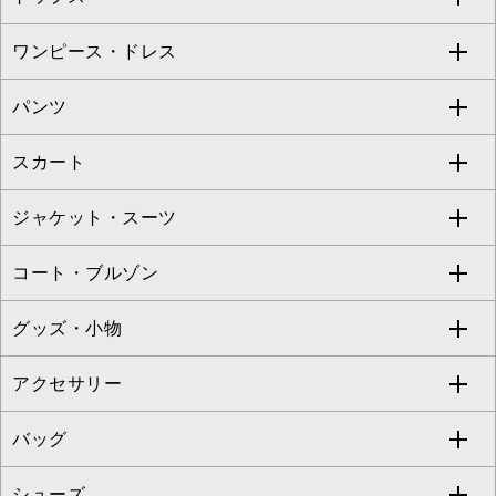
Sybilla
EMILIO ROBBA
ワンピース・ドレス
すべてのトップス
S sybilla
BUYERS SELECT
パンツ
カットソー・Tシャツ
すべてのワンピース・ドレス
Jocomomola
スカート
ブラウス・シャツ
ワンピース
すべてのパンツ
TARA JARMON
ジャケット・スーツ
ニット・セーター
ドレス
フルレングスパンツ
すべてのスカート
ZAPA
コート・ブルゾン
カーディガン
チュニック
クロップド・半端丈パンツ
ロング・マキシ丈スカート
すべてのジャケット・スーツ
TONEA
グッズ・小物
アンサンブルセット
ジャンパースカート
ガウチョ・ワイドパンツ
ひざ丈スカート
テーラードジャケット
すべてのコート・ブルゾン
al'aise modulation
アクセサリー
ベスト・ジレ
その他のワンピース・ドレス
ハーフ・ショート丈パンツ
ミモレ丈スカート
ノーカラージャケット
トレンチコート
すべてのグッズ・小物
GEORGES RECH
バッグ
パーカー
サロペット・オールインワン
ショート・ミニ丈スカート
セットアップ
ピーコート
マスク
すべてのアクセサリー
GIANNI LO GIUDICE
シューズ
タンクトップ・キャミソール
その他のパンツ
その他のスカート
セットアップジャケット
ダッフルコート
ストール・マフラー・スヌード
ネックレス
すべてのバッグ