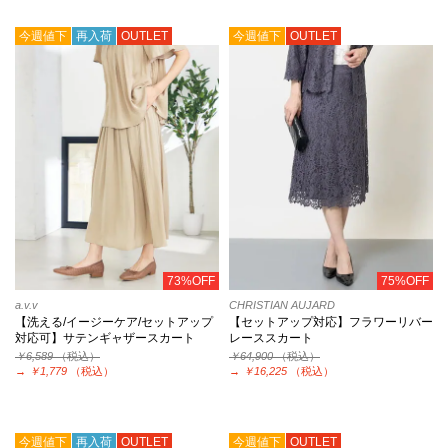
今週値下
再入荷
OUTLET
今週値下
OUTLET
73%OFF
75%OFF
a.v.v
CHRISTIAN AUJARD
【洗える/イージーケア/セットアップ
【セットアップ対応】フラワーリバー
対応可】サテンギャザースカート
レーススカート
￥6,589
（税込）
￥64,900
（税込）
→
￥1,779
（税込）
→
￥16,225
（税込）
今週値下
再入荷
OUTLET
今週値下
OUTLET