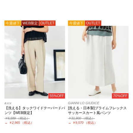
今週値下
WEB限定
OUTLET
今週値下
OUTLET
55%OFF
70%OFF
a.v.v
GIANNI LO GIUDICE
【洗える】タックワイドテーパードパ
[洗える・日本製]プライムフレックス
ンツ【WEB限定】
サッカースカート風パンツ
￥6,589
（税込）
￥31,900
（税込）
→
￥2,965
（税込）
→
￥9,570
（税込）