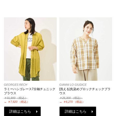
GEORGES RECH
GIANNI LO GIUDICE
ラミーハシゴレース7分袖チュニック
[洗える]先染めブロックチェックブラ
ブラウス
ウス
￥31,900
（税込）
￥25,300
（税込）
→
￥7,920
（税込）
→
￥6,270
（税込）
詳細はこちら
詳細はこちら