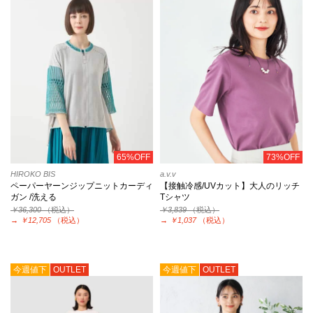
65%OFF
73%OFF
HIROKO BIS
a.v.v
ペーパーヤーンジップニットカーディ
【接触冷感/UVカット】大人のリッチ
ガン /洗える
Tシャツ
￥36,300
（税込）
￥3,839
（税込）
→
￥12,705
（税込）
→
￥1,037
（税込）
今週値下
OUTLET
今週値下
OUTLET