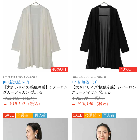
40%OFF
40%OFF
HIROKO BIS GRANDE
HIROKO BIS GRANDE
[8/1新規値下げ]
[8/1新規値下げ]
【大きいサイズ/接触冷感】シアーロン
【大きいサイズ/接触冷感】シアーロン
グカーディガン /洗える
グカーディガン /洗える
￥31,900
（税込）
￥31,900
（税込）
→
￥19,140
（税込）
→
￥19,140
（税込）
SALE
今週値下
再入荷
SALE
今週値下
再入荷