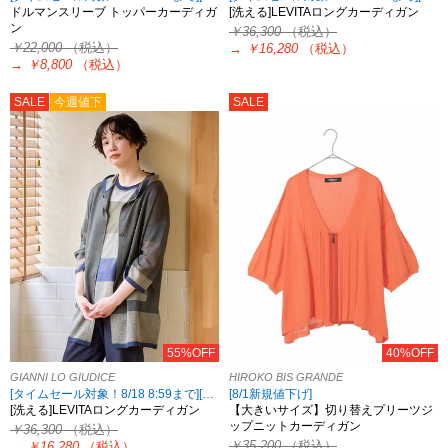
ドルマンスリーブ トッパーカーディガ
[洗える]LEVITAロングカーディガン
ン
￥36,300
（税込）
￥22,000
（税込）
→
￥16,280
（税込）
→
￥8,800
（税込）
SALE
今週値下
SALE
55%OFF
40%OFF
GIANNI LO GIUDICE
HIROKO BIS GRANDE
[タイムセール対象！8/18 8:59まで][2点10%OFF対象！8/21 8:59まで 対象5ブランド限定]
[8/1新規値下げ]
[洗える]LEVITAロングカーディガン
【大きいサイズ】切り替えプリーツジ
ップニットカーディガン
￥36,300
（税込）
￥35,200
（税込）
→
￥16,280
（税込）