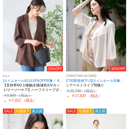
20%OFF
40%OFF
a.v.v
CHRISTIAN AUJARD
[タイムセール&2点10%OFF対象！ 8/18 8:59まで]
[7/30新規値下げ][タイムセール対象！8/18 8:59まで][2点10%OFF対象！8/21 8:59まで 対象ブランド限定]
【支持率NO.1/接触冷感/速乾/UVカッ
シアーストライプ羽織り
ト/イージーケア】ハーフスリーブダ…
￥29,700
（税込）
￥9,889
（税込）
→
￥17,820
（税込）
→
￥7,912
（税込）
SALE
今週値下
再入荷
SALE
今週値下
再入荷