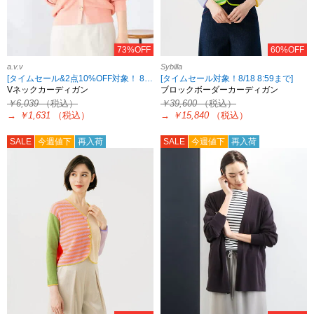
73%OFF
60%OFF
a.v.v
Sybilla
[タイムセール&2点10%OFF対象！ 8/18 8:59まで]
[タイムセール対象！8/18 8:59まで]
Vネックカーディガン
ブロックボーダーカーディガン
￥6,039
（税込）
￥39,600
（税込）
→
￥1,631
（税込）
→
￥15,840
（税込）
SALE
今週値下
再入荷
SALE
今週値下
再入荷