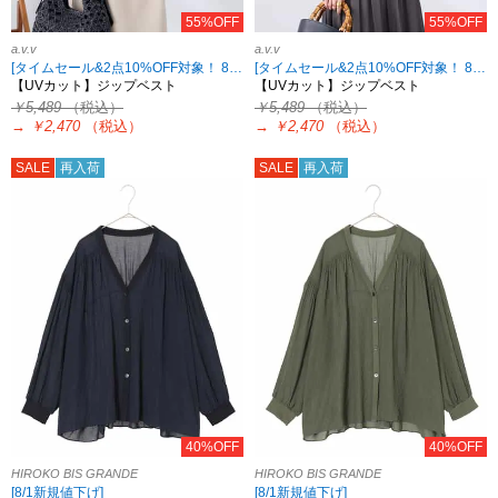
55%OFF
55%OFF
a.v.v
a.v.v
[タイムセール&2点10%OFF対象！ 8/18 8:59まで]
[タイムセール&2点10%OFF対象！ 8/18 8:59まで]
【UVカット】ジップベスト
【UVカット】ジップベスト
￥5,489
（税込）
￥5,489
（税込）
→
￥2,470
（税込）
→
￥2,470
（税込）
SALE
再入荷
SALE
再入荷
40%OFF
40%OFF
HIROKO BIS GRANDE
HIROKO BIS GRANDE
[8/1新規値下げ]
[8/1新規値下げ]