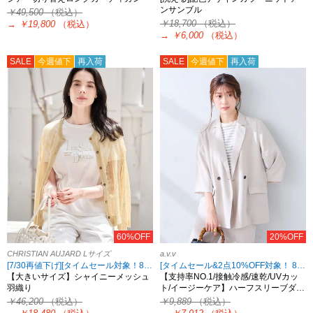
ンサンブル
￥49,500
（税込）
￥18,700
（税込）
→
￥19,800
（税込）
→
￥6,000
（税込）
SALE
今週値下
再入荷
SALE
今週値下
再入荷
60%OFF
20%OFF
CHRISTIAN AUJARD Lサイズ
a.v.v
[7/30再値下げ][タイムセール対象！8/18 8:59まで][2点10%OFF対象！8/21 8:59まで 対象ブランド限定]
[タイムセール&2点10%OFF対象！ 8/18 8:59まで]
【大きいサイズ】シャイニーメッシュ
【支持率NO.1/接触冷感/速乾/UVカッ
羽織り
ト/イージーケア】ハーフスリーブダ…
￥46,200
（税込）
￥9,889
（税込）