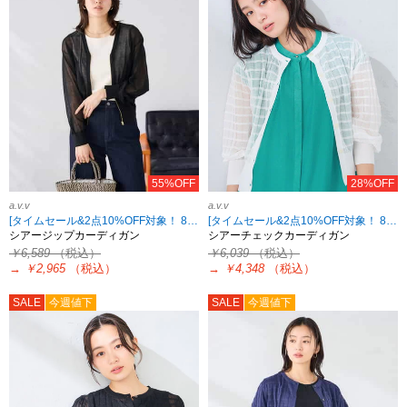
55%OFF
28%OFF
a.v.v
a.v.v
[タイムセール&2点10%OFF対象！ 8/18 8:59まで]
[タイムセール&2点10%OFF対象！ 8/18 8:59まで]
シアージップカーディガン
シアーチェックカーディガン
￥6,589
（税込）
￥6,039
（税込）
→
￥2,965
（税込）
→
￥4,348
（税込）
SALE
今週値下
SALE
今週値下