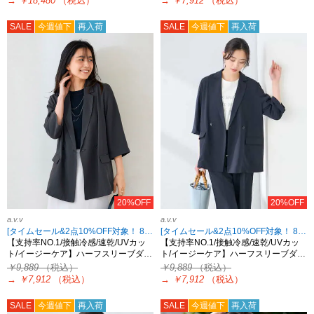
→
￥18,480
（税込）
→
￥7,912
（税込）
SALE
今週値下
再入荷
SALE
今週値下
再入荷
20%OFF
20%OFF
a.v.v
a.v.v
[タイムセール&2点10%OFF対象！ 8/18 8:59まで]
[タイムセール&2点10%OFF対象！ 8/18 8:59まで]
【支持率NO.1/接触冷感/速乾/UVカッ
【支持率NO.1/接触冷感/速乾/UVカッ
ト/イージーケア】ハーフスリーブダ…
ト/イージーケア】ハーフスリーブダ…
￥9,889
（税込）
￥9,889
（税込）
→
￥7,912
（税込）
→
￥7,912
（税込）
SALE
今週値下
再入荷
SALE
今週値下
再入荷