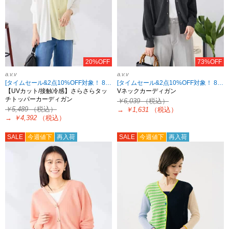
20%OFF
73%OFF
a.v.v
a.v.v
[タイムセール&2点10%OFF対象！ 8/18 8:59まで]
[タイムセール&2点10%OFF対象！ 8/18 8:59まで]
【UVカット/接触冷感】さらさらタッ
Vネックカーディガン
チトッパーカーディガン
￥6,039
（税込）
￥5,489
（税込）
→
￥1,631
（税込）
→
￥4,392
（税込）
SALE
今週値下
再入荷
SALE
今週値下
再入荷