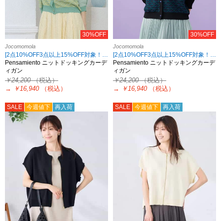
30%OFF
30%OFF
Jocomomola
Jocomomola
[2点10%OFF3点以上15%OFF対象！8/18 8:59まで Jocomomola限定]
[2点10%OFF3点以上15%OFF対象！8/18 8:59まで Jocomomola限定]
Pensamiento ニットドッキングカーデ
Pensamiento ニットドッキングカーデ
ィガン
ィガン
￥24,200
（税込）
￥24,200
（税込）
→
￥16,940
（税込）
→
￥16,940
（税込）
SALE
今週値下
再入荷
SALE
今週値下
再入荷