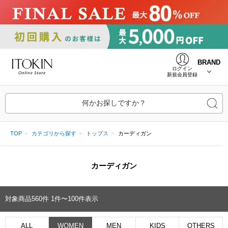
BRAND
ログイン
新規会員登録
何かお探しですか？
TOP
カテゴリから探す
トップス
カーディガン
カーディガン
対象商品
560
件
1件〜100件表示
ALL
WOMEN
MEN
KIDS
OTHERS