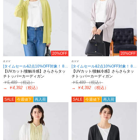
20%OFF
20%OFF
a.v.v
a.v.v
[タイムセール&2点10%OFF対象！ 8/18 8:59まで]
[タイムセール&2点10%OFF対象！ 8/18 8:59まで]
【UVカット/接触冷感】さらさらタッ
【UVカット/接触冷感】さらさらタッ
チトッパーカーディガン
チトッパーカーディガン
￥5,489
（税込）
￥5,489
（税込）
→
￥4,392
（税込）
→
￥4,392
（税込）
SALE
今週値下
再入荷
SALE
今週値下
再入荷