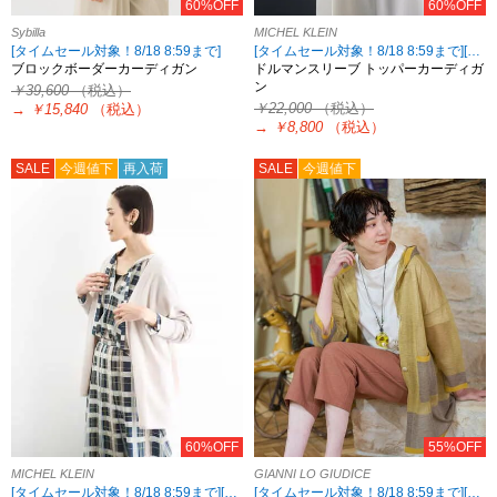
60%OFF
60%OFF
Sybilla
MICHEL KLEIN
[タイムセール対象！8/18 8:59まで]
[タイムセール対象！8/18 8:59まで][2点10%OFF対象！MICHEL KLEIN限定 8/18 8:59まで]
ブロックボーダーカーディガン
ドルマンスリーブ トッパーカーディガ
ン
￥39,600
（税込）
￥22,000
（税込）
→
￥15,840
（税込）
→
￥8,800
（税込）
SALE
今週値下
再入荷
SALE
今週値下
60%OFF
55%OFF
MICHEL KLEIN
GIANNI LO GIUDICE
[タイムセール対象！8/18 8:59まで][2点10%OFF対象！MICHEL KLEIN限定 8/18 8:59まで]
[タイムセール対象！8/18 8:59まで][2点10%OFF対象！8/21 8:59まで 対象5ブランド限定]