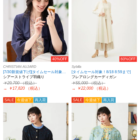
40%OFF
60%OFF
CHRISTIAN AUJARD
Sybilla
[7/30新規値下げ][タイムセール対象！8/18 8:59まで][2点10%OFF対象！8/21 8:59まで 対象ブランド限定]
[タイムセール対象！8/18 8:59まで]
シアーストライプ羽織り
フレアロングカーディガン
￥29,700
（税込）
￥55,000
（税込）
→
￥17,820
（税込）
→
￥22,000
（税込）
SALE
今週値下
再入荷
SALE
今週値下
再入荷