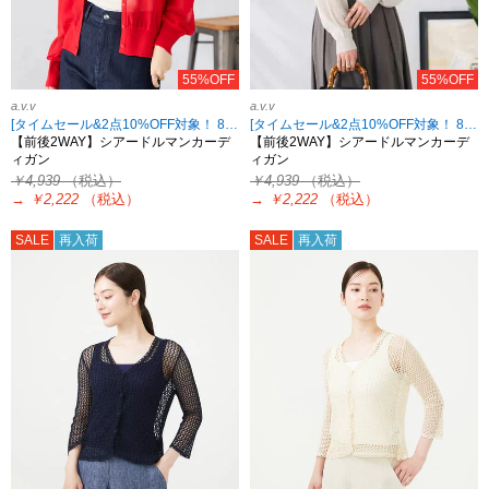
55%OFF
55%OFF
a.v.v
a.v.v
[タイムセール&2点10%OFF対象！ 8/18 8:59まで][8/5 再値下げ]
[タイムセール&2点10%OFF対象！ 8/18 8:59まで][8/5 再値下げ]
【前後2WAY】シアードルマンカーデ
【前後2WAY】シアードルマンカーデ
ィガン
ィガン
￥4,939
（税込）
￥4,939
（税込）
→
￥2,222
（税込）
→
￥2,222
（税込）
SALE
再入荷
SALE
再入荷