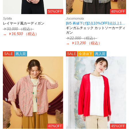
50%OFF
40%OFF
Sybilla
Jocomomola
レイヤード風カーディガン
[8/5 再値下げ][2点10%OFF3点以上15%OFF対象！8/18 8:59まで Jocomomola限定]
ギンガムチェック カットソーカーディ
￥33,000
（税込）
ガン
→
￥16,500
（税込）
￥22,000
（税込）
→
￥13,200
（税込）
SALE
再入荷
SALE
今週値下
再入荷
40%OFF
45%OFF