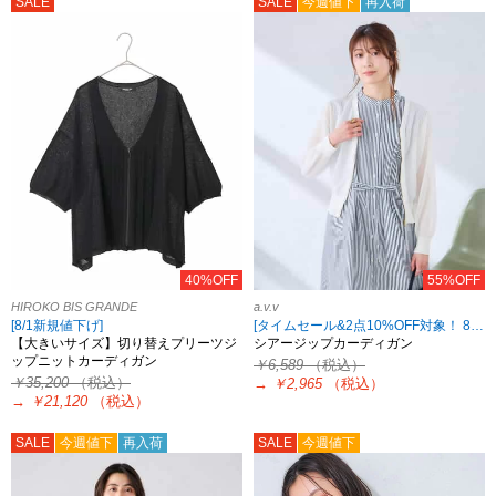
SALE
SALE
今週値下
再入荷
40%OFF
55%OFF
HIROKO BIS GRANDE
a.v.v
[8/1新規値下げ]
[タイムセール&2点10%OFF対象！ 8/18 8:59まで]
【大きいサイズ】切り替えプリーツジ
シアージップカーディガン
ップニットカーディガン
￥6,589
（税込）
￥35,200
（税込）
→
￥2,965
（税込）
→
￥21,120
（税込）
SALE
今週値下
再入荷
SALE
今週値下