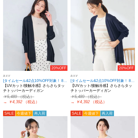
20%OFF
20%OFF
a.v.v
a.v.v
[タイムセール&2点10%OFF対象！ 8/18 8:59まで]
[タイムセール&2点10%OFF対象！ 8/18 8:59まで]
【UVカット/接触冷感】さらさらタッ
【UVカット/接触冷感】さらさらタッ
チトッパーカーディガン
チトッパーカーディガン
￥5,489
（税込）
￥5,489
（税込）
→
￥4,392
（税込）
→
￥4,392
（税込）
SALE
今週値下
再入荷
SALE
今週値下
再入荷