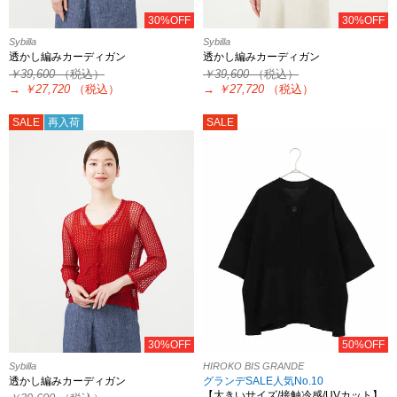
30%OFF
30%OFF
Sybilla
Sybilla
透かし編みカーディガン
透かし編みカーディガン
￥39,600
（税込）
￥39,600
（税込）
→
￥27,720
（税込）
→
￥27,720
（税込）
SALE
再入荷
SALE
30%OFF
50%OFF
Sybilla
HIROKO BIS GRANDE
透かし編みカーディガン
グランデSALE人気No.10
【大きいサイズ/接触冷感/UVカット】