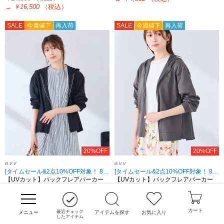
→
￥16,500
（税込）
SALE
今週値下
再入荷
SALE
今週値下
再入荷
20%OFF
20%OFF
a.v.v
a.v.v
[タイムセール&2点10%OFF対象！ 8/18 8:59まで]
[タイムセール&2点10%OFF対象！ 8/18 8:59まで]
【UVカット】バックフレアパーカー
【UVカット】バックフレアパーカー
￥6,039
（税込）
￥6,039
（税込）
→
￥4,832
（税込）
→
￥4,832
（税込）
カート
最近チェック
アイテムを探す
お気に入り
SALE
今週値下
再入荷
SALE
今週値下
再入荷
したアイテム