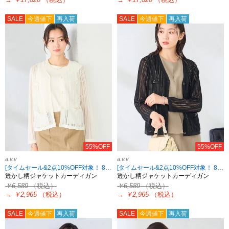
SALE
今週値下
再入荷
SALE
今週値下
再入荷
55%OFF
55%OFF
a.v.v
a.v.v
[タイムセール&2点10%OFF対象！ 8/18 8:59まで]
[タイムセール&2点10%OFF対象！ 8/18 8:59まで]
透かし柄ジャケットカーディガン
透かし柄ジャケットカーディガン
￥6,589
（税込）
￥6,589
（税込）
→
￥2,965
（税込）
→
￥2,965
（税込）
SALE
今週値下
再入荷
SALE
今週値下
再入荷