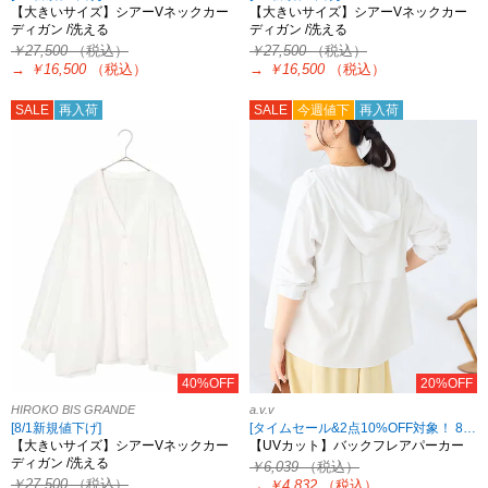
【大きいサイズ】シアーVネックカー
【大きいサイズ】シアーVネックカー
ディガン /洗える
ディガン /洗える
￥27,500
（税込）
￥27,500
（税込）
→
￥16,500
（税込）
→
￥16,500
（税込）
SALE
再入荷
SALE
今週値下
再入荷
40%OFF
20%OFF
HIROKO BIS GRANDE
a.v.v
[8/1新規値下げ]
[タイムセール&2点10%OFF対象！ 8/18 8:59まで]
【大きいサイズ】シアーVネックカー
【UVカット】バックフレアパーカー
ディガン /洗える
￥6,039
（税込）
￥27,500
（税込）
→
￥4,832
（税込）