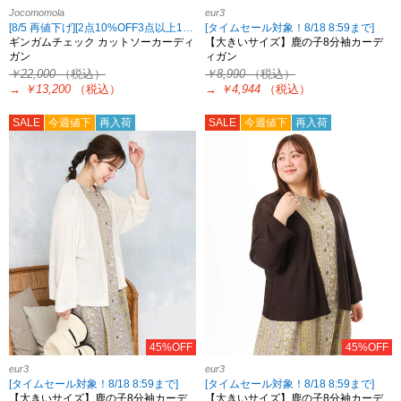
Jocomomola
eur3
[8/5 再値下げ][2点10%OFF3点以上15%OFF対象！8/18 8:59まで Jocomomola限定]
[タイムセール対象！8/18 8:59まで]
ギンガムチェック カットソーカーディ
【大きいサイズ】鹿の子8分袖カーデ
ガン
ィガン
￥22,000
（税込）
￥8,990
（税込）
→
￥13,200
（税込）
→
￥4,944
（税込）
SALE
今週値下
再入荷
SALE
今週値下
再入荷
45%OFF
45%OFF
eur3
eur3
[タイムセール対象！8/18 8:59まで]
[タイムセール対象！8/18 8:59まで]
【大きいサイズ】鹿の子8分袖カーデ
【大きいサイズ】鹿の子8分袖カーデ