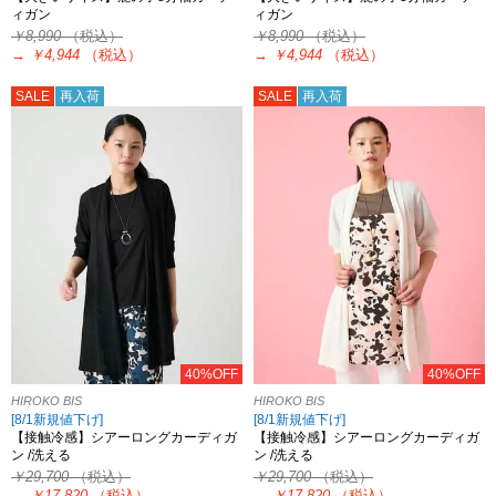
ィガン
ィガン
￥8,990
（税込）
￥8,990
（税込）
→
￥4,944
（税込）
→
￥4,944
（税込）
SALE
再入荷
SALE
再入荷
40%OFF
40%OFF
HIROKO BIS
HIROKO BIS
[8/1新規値下げ]
[8/1新規値下げ]
【接触冷感】シアーロングカーディガ
【接触冷感】シアーロングカーディガ
ン /洗える
ン /洗える
￥29,700
（税込）
￥29,700
（税込）
→
￥17,820
（税込）
→
￥17,820
（税込）