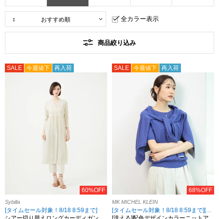
全カラー表示
商品絞り込み
SALE
今週値下
再入荷
SALE
今週値下
再入荷
60%OFF
68%OFF
Sybilla
MK MICHEL KLEIN
[タイムセール対象！8/18 8:59まで]
[タイムセール対象！8/18 8:59まで][小さいサイズあり]
シアー切り替えロングカーディガン
[洗える]配色デザインカラーニットア