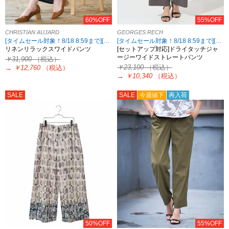
60%OFF
55%OFF
CHRISTIAN AUJARD
GEORGES RECH
[タイムセール対象！8/18 8:59まで][2点10%OFF対象！8/21 8:59まで 対象ブランド限定]
[タイムセール対象！8/18 8:59まで][2点10%OFF対象！8/21 8:59まで 対象5ブランド限定]
リネンリラックスワイドパンツ
[セットアップ対応]ドライタッチジャ
ージーワイドストレートパンツ
￥31,900
（税込）
￥23,100
（税込）
→
￥12,760
（税込）
→
￥10,340
（税込）
SALE
SALE
今週値下
再入荷
50%OFF
55%OFF