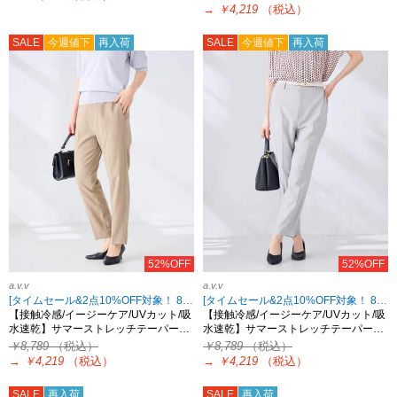
→
￥4,219
（税込）
SALE
今週値下
再入荷
SALE
今週値下
再入荷
52%OFF
52%OFF
a.v.v
a.v.v
[タイムセール&2点10%OFF対象！ 8/18 8:59まで]
[タイムセール&2点10%OFF対象！ 8/18 8:59まで]
【接触冷感/イージーケア/UVカット/吸
【接触冷感/イージーケア/UVカット/吸
水速乾】サマーストレッチテーパー…
水速乾】サマーストレッチテーパー…
￥8,789
（税込）
￥8,789
（税込）
→
￥4,219
（税込）
→
￥4,219
（税込）
SALE
再入荷
SALE
再入荷