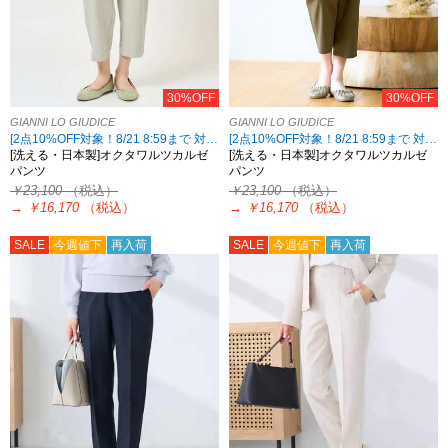
30%OFF
30%OFF
GIANNI LO GIUDICE
GIANNI LO GIUDICE
[2点10%OFF対象！8/21 8:59まで 対象5ブランド限定]
[2点10%OFF対象！8/21 8:59まで 対象5ブランド限定]
[洗える・日本製]オクタワルツカルゼ
[洗える・日本製]オクタワルツカルゼ
パンツ
パンツ
￥23,100
（税込）
￥23,100
（税込）
→
￥16,170
（税込）
→
￥16,170
（税込）
SALE
今週値下
再入荷
SALE
今週値下
再入荷