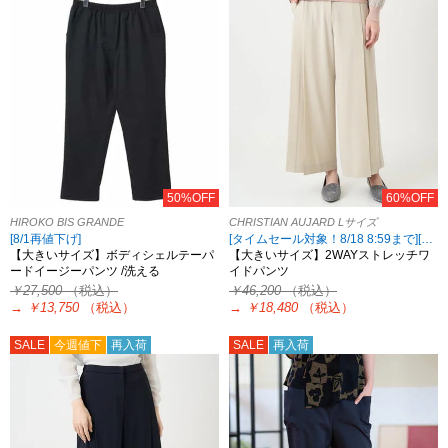
50%OFF
60%OFF
HIROKO BIS GRANDE
CHRISTIAN AUJARD Lサイズ
[8/1再値下げ]
[タイムセール対象！8/18 8:59まで][2点10%OFF対象！8/21 8:59まで 対象ブランド限定]
【大きいサイズ】ボディシェルテーパ
【大きいサイズ】2WAYストレッチワ
ードイージーパンツ /洗える
イドパンツ
￥27,500
（税込）
￥46,200
（税込）
→
￥13,750
（税込）
→
￥18,480
（税込）
SALE
今週値下
再入荷
SALE
再入荷