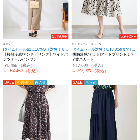
55%OFF
55%OFF
a.v.v
MK MICHEL KLEIN
[タイムセール&2点10%OFF対象！ 8/18 8:59まで]
[タイムセール対象！8/18 8:59まで][小さいサイズあり]
【接触冷感/アンチピリング】ワイドパ
[接触冷感/洗える]アートプリントミデ
ンツオールインワン
ィ丈スカート
￥9,889
（税込）
￥17,600
（税込）
→
￥4,450
（税込）
→
￥7,920
（税込）
SALE
今週値下
再入荷
SALE
再入荷