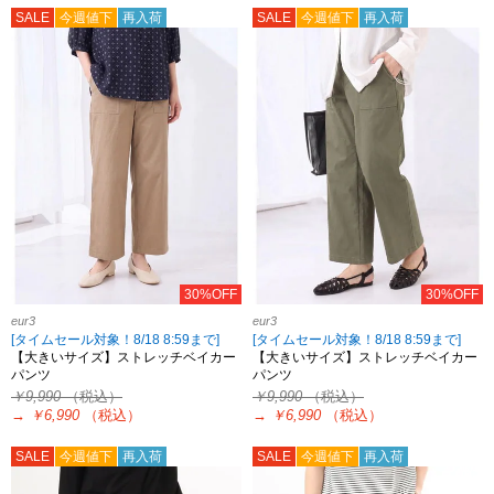
SALE
今週値下
再入荷
SALE
今週値下
再入荷
30%OFF
30%OFF
eur3
eur3
[タイムセール対象！8/18 8:59まで]
[タイムセール対象！8/18 8:59まで]
【大きいサイズ】ストレッチベイカー
【大きいサイズ】ストレッチベイカー
パンツ
パンツ
￥9,990
（税込）
￥9,990
（税込）
→
￥6,990
（税込）
→
￥6,990
（税込）
SALE
今週値下
再入荷
SALE
今週値下
再入荷