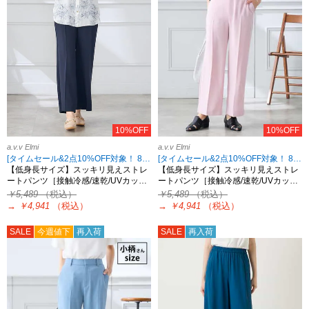
10%OFF
10%OFF
a.v.v Elmi
a.v.v Elmi
[タイムセール&2点10%OFF対象！ 8/18 8:59まで]
[タイムセール&2点10%OFF対象！ 8/18 8:59まで]
【低身長サイズ】スッキリ見えストレ
【低身長サイズ】スッキリ見えストレ
ートパンツ［接触冷感/速乾/UVカッ…
ートパンツ［接触冷感/速乾/UVカッ…
￥5,489
（税込）
￥5,489
（税込）
→
￥4,941
（税込）
→
￥4,941
（税込）
SALE
今週値下
再入荷
SALE
再入荷