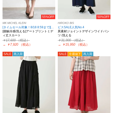
55%OFF
50%OFF
MK MICHEL KLEIN
HIROKO BIS
[タイムセール対象！8/18 8:59まで][小さいサイズあり]
ビスSALE人気No.4
[接触冷感/洗える]アートプリントミデ
異素材ジョイントデザインワイドパン
ィ丈スカート
ツ /洗える
￥17,600
（税込）
￥31,900
（税込）
→
￥7,920
（税込）
→
￥15,950
（税込）
SALE
再入荷
SALE
今週値下
再入荷