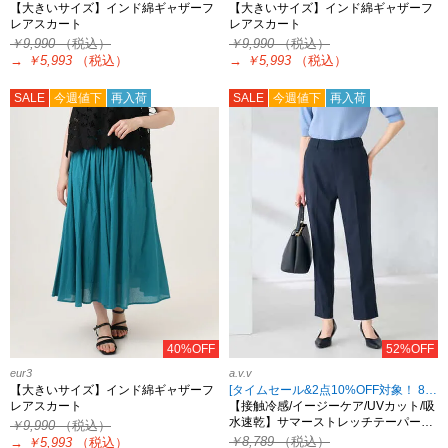
【大きいサイズ】インド綿ギャザーフ
【大きいサイズ】インド綿ギャザーフ
レアスカート
レアスカート
￥9,990
（税込）
￥9,990
（税込）
→
￥5,993
（税込）
→
￥5,993
（税込）
SALE
今週値下
再入荷
SALE
今週値下
再入荷
40%OFF
52%OFF
eur3
a.v.v
【大きいサイズ】インド綿ギャザーフ
[タイムセール&2点10%OFF対象！ 8/18 8:59まで]
レアスカート
【接触冷感/イージーケア/UVカット/吸
水速乾】サマーストレッチテーパー…
￥9,990
（税込）
￥8,789
（税込）
→
￥5,993
（税込）