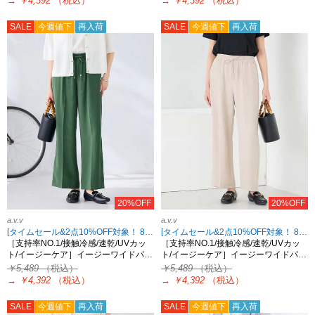
→
￥4,392
（税込）
→
￥4,392
（税込）
SALE
今週値下
再入荷
SALE
今週値下
再入荷
20%OFF
20%OFF
a.v.v
a.v.v
[タイムセール&2点10%OFF対象！ 8/18 8:59まで]
[タイムセール&2点10%OFF対象！ 8/18 8:59まで]
［支持率NO.1/接触冷感/速乾/UVカッ
［支持率NO.1/接触冷感/速乾/UVカッ
ト/イージーケア］イージーワイドパ…
ト/イージーケア］イージーワイドパ…
￥5,489
（税込）
￥5,489
（税込）
→
￥4,392
（税込）
→
￥4,392
（税込）
SALE
今週値下
再入荷
SALE
今週値下
再入荷