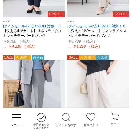
52%OFF
52%OFF
a.v.v
a.v.v
[タイムセール&2点10%OFF対象！ 8/18 8:59まで]
[タイムセール&2点10%OFF対象！ 8/18 8:59まで]
【洗える/UVカット】リネンライクス
【洗える/UVカット】リネンライクス
トレッチテーパードパンツ
トレッチテーパードパンツ
￥8,789
（税込）
￥8,789
（税込）
→
￥4,219
（税込）
→
￥4,219
（税込）
SALE
今週値下
再入荷
SALE
今週値下
再入荷
カート
最近チェック
アイテムを探す
お気に入り
したアイテム
52%OFF
55%OFF