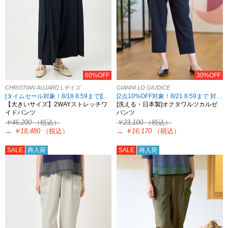
60%OFF
30%OFF
CHRISTIAN AUJARD Lサイズ
GIANNI LO GIUDICE
[タイムセール対象！8/18 8:59まで][2点10%OFF対象！8/21 8:59まで 対象ブランド限定]
[2点10%OFF対象！8/21 8:59まで 対象5ブランド限定]
【大きいサイズ】2WAYストレッチワ
[洗える・日本製]オクタワルツカルゼ
イドパンツ
パンツ
￥46,200
（税込）
￥23,100
（税込）
→
￥18,480
（税込）
→
￥16,170
（税込）
SALE
再入荷
SALE
再入荷