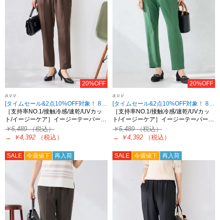
20%OFF
20%OFF
a.v.v
a.v.v
[タイムセール&2点10%OFF対象！ 8/18 8:59まで]
[タイムセール&2点10%OFF対象！ 8/18 8:59まで]
［支持率NO.1/接触冷感/速乾/UVカッ
［支持率NO.1/接触冷感/速乾/UVカッ
ト/イージーケア］イージーテーパー…
ト/イージーケア］イージーテーパー…
￥5,489
（税込）
￥5,489
（税込）
→
￥4,392
（税込）
→
￥4,392
（税込）
SALE
今週値下
再入荷
SALE
今週値下
再入荷