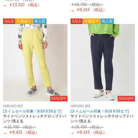
￥18,700
（税込）
→
￥13,310
（税込）
→
￥8,415
（税込）
SALE
今週値下
再入荷
SALE
今週値下
再入荷
55%OFF
55%OFF
HIROKO BIS
HIROKO BIS
[タイムセール対象！8/18 8:59まで]
[タイムセール対象！8/18 8:59まで]
サイドベンツストレッチクロップドパ
サイドベンツストレッチクロップドパ
ンツ /洗える
ンツ /洗える
￥18,700
（税込）
￥18,700
（税込）
→
￥8,415
（税込）
→
￥8,415
（税込）