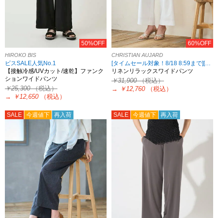
50%OFF
60%OFF
HIROKO BIS
CHRISTIAN AUJARD
ビスSALE人気No.1
[タイムセール対象！8/18 8:59まで][2点10%OFF対象！8/21 8:59まで 対象ブランド限定]
【接触冷感/UVカット/速乾】ファンク
リネンリラックスワイドパンツ
ションワイドパンツ
￥31,900
（税込）
￥25,300
（税込）
→
￥12,760
（税込）
→
￥12,650
（税込）
SALE
今週値下
再入荷
SALE
今週値下
再入荷