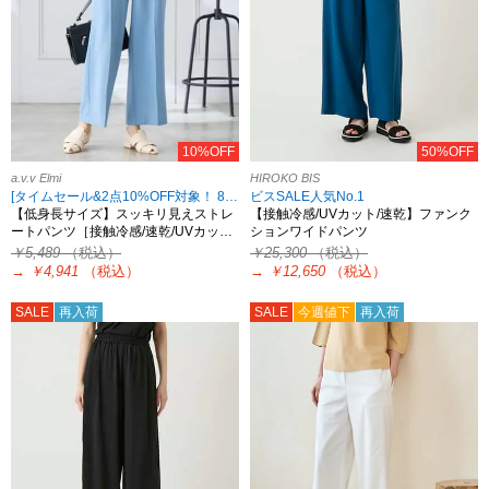
10%OFF
50%OFF
a.v.v Elmi
HIROKO BIS
[タイムセール&2点10%OFF対象！ 8/18 8:59まで]
ビスSALE人気No.1
【低身長サイズ】スッキリ見えストレ
【接触冷感/UVカット/速乾】ファンク
ートパンツ［接触冷感/速乾/UVカッ…
ションワイドパンツ
￥5,489
（税込）
￥25,300
（税込）
→
￥4,941
（税込）
→
￥12,650
（税込）
SALE
再入荷
SALE
今週値下
再入荷