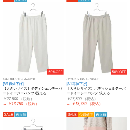
50%OFF
50%OFF
HIROKO BIS GRANDE
HIROKO BIS GRANDE
[8/1再値下げ]
[8/1再値下げ]
【大きいサイズ】ボディシェルテーパ
【大きいサイズ】ボディシェルテーパ
ードイージーパンツ /洗える
ードイージーパンツ /洗える
￥27,500
（税込）
￥27,500
（税込）
→
￥13,750
（税込）
→
￥13,750
（税込）
SALE
再入荷
SALE
今週値下
再入荷