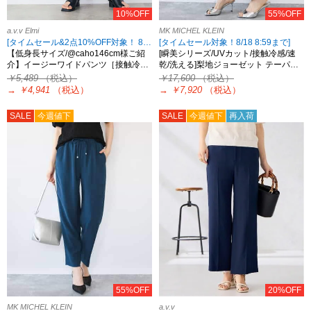
10%OFF
55%OFF
a.v.v Elmi
MK MICHEL KLEIN
[タイムセール&2点10%OFF対象！ 8/18 8:59まで]
[タイムセール対象！8/18 8:59まで]
【低身長サイズ/@caho146cm様ご紹
[瞬美シリーズ/UVカット/接触冷感/速
介】イージーワイドパンツ［接触冷…
乾/洗える]梨地ジョーゼット テーパ…
￥5,489
（税込）
￥17,600
（税込）
→
￥4,941
（税込）
→
￥7,920
（税込）
SALE
今週値下
SALE
今週値下
再入荷
55%OFF
20%OFF
MK MICHEL KLEIN
a.v.v