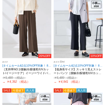
20%OFF
10%OFF
a.v.v
a.v.v Elmi
[タイムセール&2点10%OFF対象！ 8/18 8:59まで]
[タイムセール&2点10%OFF対象！ 8/18 8:59まで]
［支持率NO.1/接触冷感/速乾/UVカッ
【低身長サイズ】スッキリ見えストレ
ト/イージーケア］イージーワイドパ…
ートパンツ［接触冷感/速乾/UVカッ…
￥5,489
（税込）
￥5,489
（税込）
→
￥4,392
（税込）
→
￥4,941
（税込）
SALE
今週値下
再入荷
SALE
今週値下
再入荷