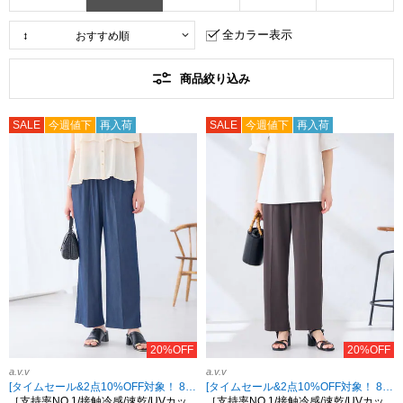
全カラー表示
商品絞り込み
SALE
今週値下
再入荷
SALE
今週値下
再入荷
20%OFF
20%OFF
a.v.v
a.v.v
[タイムセール&2点10%OFF対象！ 8/18 8:59まで]
[タイムセール&2点10%OFF対象！ 8/18 8:59まで]
［支持率NO.1/接触冷感/速乾/UVカッ
［支持率NO.1/接触冷感/速乾/UVカッ