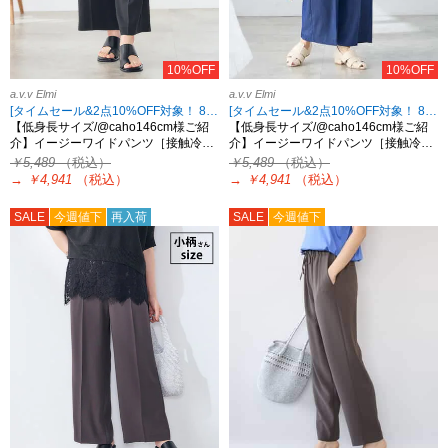
10%OFF
10%OFF
a.v.v Elmi
a.v.v Elmi
[タイムセール&2点10%OFF対象！ 8/18 8:59まで]
[タイムセール&2点10%OFF対象！ 8/18 8:59まで]
【低身長サイズ/@caho146cm様ご紹
【低身長サイズ/@caho146cm様ご紹
介】イージーワイドパンツ［接触冷…
介】イージーワイドパンツ［接触冷…
￥5,489
（税込）
￥5,489
（税込）
→
￥4,941
（税込）
→
￥4,941
（税込）
SALE
今週値下
再入荷
SALE
今週値下