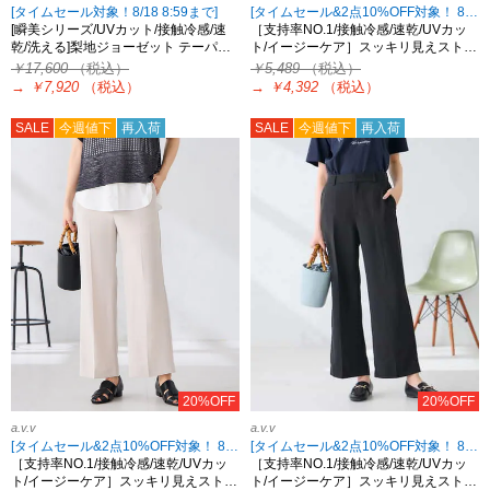
[タイムセール対象！8/18 8:59まで]
[タイムセール&2点10%OFF対象！ 8/18 8:59まで]
[瞬美シリーズ/UVカット/接触冷感/速
［支持率NO.1/接触冷感/速乾/UVカッ
乾/洗える]梨地ジョーゼット テーパ…
ト/イージーケア］スッキリ見えスト…
￥17,600
（税込）
￥5,489
（税込）
→
￥7,920
（税込）
→
￥4,392
（税込）
SALE
今週値下
再入荷
SALE
今週値下
再入荷
20%OFF
20%OFF
a.v.v
a.v.v
[タイムセール&2点10%OFF対象！ 8/18 8:59まで]
[タイムセール&2点10%OFF対象！ 8/18 8:59まで]
［支持率NO.1/接触冷感/速乾/UVカッ
［支持率NO.1/接触冷感/速乾/UVカッ
ト/イージーケア］スッキリ見えスト…
ト/イージーケア］スッキリ見えスト…