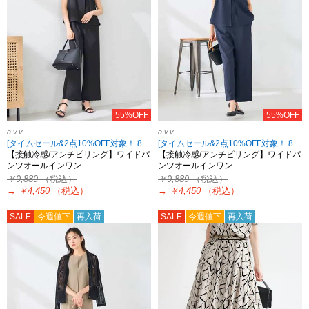
55%OFF
55%OFF
a.v.v
a.v.v
[タイムセール&2点10%OFF対象！ 8/18 8:59まで]
[タイムセール&2点10%OFF対象！ 8/18 8:59まで]
【接触冷感/アンチピリング】ワイドパ
【接触冷感/アンチピリング】ワイドパ
ンツオールインワン
ンツオールインワン
￥9,889
（税込）
￥9,889
（税込）
→
￥4,450
（税込）
→
￥4,450
（税込）
SALE
今週値下
再入荷
SALE
今週値下
再入荷