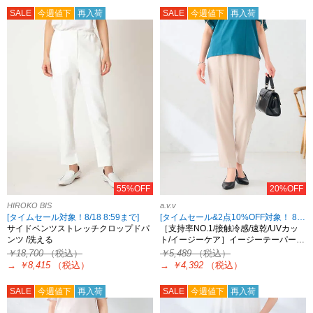
SALE
今週値下
再入荷
SALE
今週値下
再入荷
55%OFF
20%OFF
HIROKO BIS
a.v.v
[タイムセール対象！8/18 8:59まで]
[タイムセール&2点10%OFF対象！ 8/18 8:59まで]
サイドベンツストレッチクロップドパ
［支持率NO.1/接触冷感/速乾/UVカッ
ンツ /洗える
ト/イージーケア］イージーテーパー…
￥18,700
（税込）
￥5,489
（税込）
→
￥8,415
（税込）
→
￥4,392
（税込）
SALE
今週値下
再入荷
SALE
今週値下
再入荷