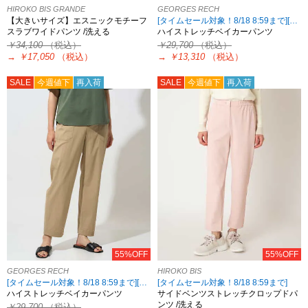
HIROKO BIS GRANDE
GEORGES RECH
【大きいサイズ】エスニックモチーフ
[タイムセール対象！8/18 8:59まで][2点10%OFF対象！8/21 8:59まで 対象5ブランド限定]
スラブワイドパンツ /洗える
ハイストレッチベイカーパンツ
￥34,100
（税込）
￥29,700
（税込）
→
￥17,050
（税込）
→
￥13,310
（税込）
SALE
今週値下
再入荷
SALE
今週値下
再入荷
55%OFF
55%OFF
GEORGES RECH
HIROKO BIS
[タイムセール対象！8/18 8:59まで][2点10%OFF対象！8/21 8:59まで 対象5ブランド限定]
[タイムセール対象！8/18 8:59まで]
ハイストレッチベイカーパンツ
サイドベンツストレッチクロップドパ
ンツ /洗える
￥29,700
（税込）