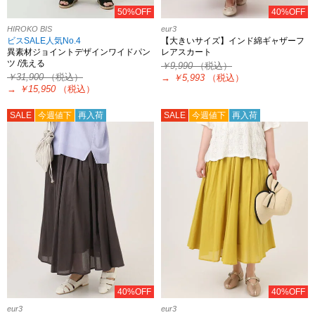
50%OFF
40%OFF
HIROKO BIS
eur3
ビスSALE人気No.4
【大きいサイズ】インド綿ギャザーフ
異素材ジョイントデザインワイドパン
レアスカート
ツ /洗える
￥9,990
（税込）
￥31,900
（税込）
→
￥5,993
（税込）
→
￥15,950
（税込）
SALE
今週値下
再入荷
SALE
今週値下
再入荷
40%OFF
40%OFF
eur3
eur3