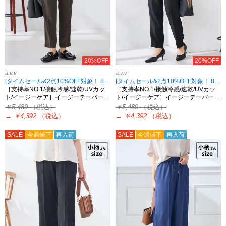
20%OFF
20%OFF
a.v.v
a.v.v
[タイムセール&2点10%OFF対象！ 8/18 8:59まで]
[タイムセール&2点10%OFF対象！ 8/18 8:59まで]
［支持率NO.1/接触冷感/速乾/UVカッ
［支持率NO.1/接触冷感/速乾/UVカッ
ト/イージーケア］イージーテーパー…
ト/イージーケア］イージーテーパー…
￥5,489
（税込）
￥5,489
（税込）
→
￥4,392
（税込）
→
￥4,392
（税込）
SALE
今週値下
再入荷
SALE
今週値下
再入荷