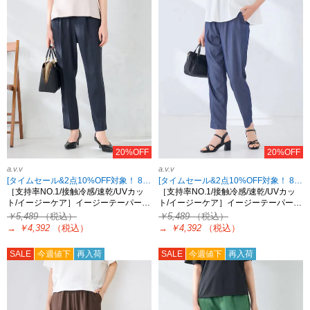
20%OFF
20%OFF
a.v.v
a.v.v
[タイムセール&2点10%OFF対象！ 8/18 8:59まで]
[タイムセール&2点10%OFF対象！ 8/18 8:59まで]
［支持率NO.1/接触冷感/速乾/UVカッ
［支持率NO.1/接触冷感/速乾/UVカッ
ト/イージーケア］イージーテーパー…
ト/イージーケア］イージーテーパー…
￥5,489
（税込）
￥5,489
（税込）
→
￥4,392
（税込）
→
￥4,392
（税込）
SALE
今週値下
再入荷
SALE
今週値下
再入荷