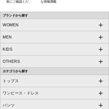
前にご確認くださ
な情報満載
い。
ブランドから探す
WOMEN
MEN
a.v.v
KIDS
MICHEL KLEIN
a.v.v
OTHERS
MK MICHEL KLEIN
MICHEL KLEIN HOMME
a.v.v
カテゴリから探す
OFUON le MK
MK MICHEL KLEIN HOMME
MK MICHEL KLEIN BAG
トップス
Sybilla
EMILIO ROBBA
ワンピース・ドレス
すべてのトップス
S sybilla
BUYERS SELECT
パンツ
カットソー・Tシャツ
すべてのワンピース・ドレス