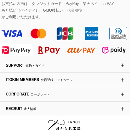
eur3
お支払い方法は、クレジットカード、PayPay、楽天ペイ、au PAY、
あと払い（ペイディ）、GMO後払い、代金引換
セットアップワンピース
ステンカラーコート
ヘアアクセサリー
ブローチ・コサージュ
ボストンバッグ
スニーカー
ローズ
Maison de CINQ
がご利用いただけます。
その他のジャケット・スーツ
ノーカラーコート
財布・名刺入れ・ケース
その他のアクセサリー
クラッチバッグ
ブーツ・ブーティー
オーキッド・胡蝶蘭
MK MICHEL KLEIN BAG
ライダースジャケット
ハンカチ・バンダナ
バックパック・リュック
フラットシューズ
カサブランカ・カラー
HIROKO KOSHINO
デニムジャケット
手袋
ボディバッグ・メッセンジャーバッグ
ローファー
ラナンキュラス
re:edition project 165
SUPPORT
規約・ガイド
ダウンジャケット・コート
チャーム・ストラップ
トラベルバッグ
ドレスシューズ
ポプリアレンジ＆フレグランス
HIROKO BIS
ITOKIN MEMBERS
会員登録・マイページ
その他のコート・ブルゾン
ネクタイ
ビジネスバッグ
サンダル・ミュール
グリーン
HIROKO BIS GRANDE
CORPORATE
コーポレート
ポーチ
その他のバッグ
その他のシューズ
その他のアートフラワー
RECRUIT
求人情報
傘・日傘
アイウェア