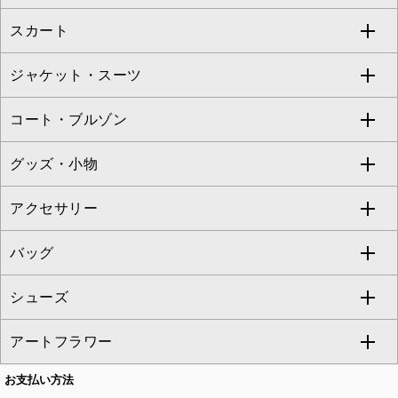
Jocomomola
スカート
ブラウス・シャツ
ワンピース
すべてのパンツ
TARA JARMON
ジャケット・スーツ
ニット・セーター
ドレス
フルレングスパンツ
すべてのスカート
ZAPA
コート・ブルゾン
カーディガン
チュニック
クロップド・半端丈パンツ
ロング・マキシ丈スカート
すべてのジャケット・スーツ
TONEA
グッズ・小物
アンサンブルセット
ジャンパースカート
ガウチョ・ワイドパンツ
ひざ丈スカート
テーラードジャケット
すべてのコート・ブルゾン
al'aise modulation
アクセサリー
ベスト・ジレ
その他のワンピース・ドレス
ハーフ・ショート丈パンツ
ミモレ丈スカート
ノーカラージャケット
トレンチコート
すべてのグッズ・小物
GEORGES RECH
バッグ
パーカー
サロペット・オールインワン
ショート・ミニ丈スカート
セットアップ
ピーコート
マスク
すべてのアクセサリー
GIANNI LO GIUDICE
シューズ
タンクトップ・キャミソール
その他のパンツ
その他のスカート
セットアップジャケット
ダッフルコート
ストール・マフラー・スヌード
ネックレス
すべてのバッグ
CHRISTIAN AUJARD
アートフラワー
スウェット・ジャージー
セットアップパンツ
チェスターコート
ベルト・サスペンダー
ピアス・イヤリング
トートバッグ
すべてのシューズ
CHRISTIAN AUJARD Lサイズ
お支払い方法
その他のトップス
セットアップスカート
モッズコート
帽子
ブレスレット・バングル
ショルダーバッグ
パンプス
すべてのアートフラワー