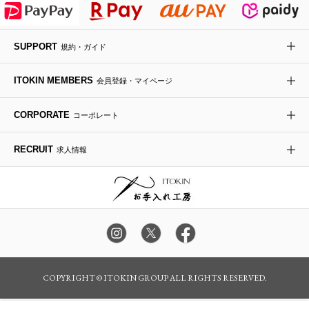
デニムジャケット
手袋
ボディバッグ・メッセンジャーバッグ
ローファー
ラナンキュラス
re:edition project 165
SUPPORT
規約・ガイド
ダウンジャケット・コート
チャーム・ストラップ
トラベルバッグ
ドレスシューズ
ポプリアレンジ＆フレグランス
HIROKO BIS
ITOKIN MEMBERS
会員登録・マイページ
その他のコート・ブルゾン
ネクタイ
ビジネスバッグ
サンダル・ミュール
グリーン
HIROKO BIS GRANDE
CORPORATE
コーポレート
ポーチ
その他のバッグ
その他のシューズ
その他のアートフラワー
RECRUIT
求人情報
傘・日傘
アイウェア
レッグウェア
時計
カラー・サイズを選択してカートに入れる
COPYRIGHT © ITOKIN GROUP ALL RIGHTS RESERVED.
その他のグッズ・小物