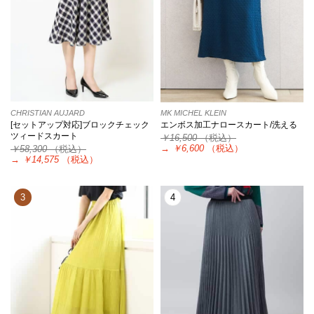
CHRISTIAN AUJARD
MK MICHEL KLEIN
[セットアップ対応]ブロックチェック
エンボス加工ナロースカート/洗える
ツィードスカート
￥16,500
（税込）
→
￥6,600
（税込）
￥58,300
（税込）
→
￥14,575
（税込）
3
4