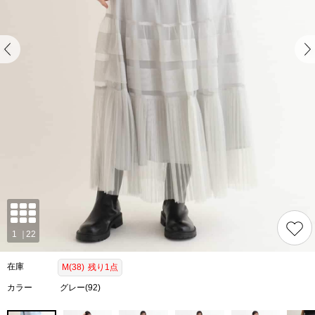
在庫
M(38)
残り1点
カラー
グレー(92)