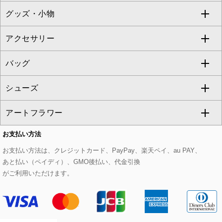
グッズ・小物
アンサンブルセット
ジャンパースカート
ガウチョ・ワイドパンツ
ひざ丈スカート
テーラードジャケット
すべてのコート・ブルゾン
al'aise modulation
アクセサリー
ベスト・ジレ
その他のワンピース・ドレス
ハーフ・ショート丈パンツ
ミモレ丈スカート
ノーカラージャケット
トレンチコート
すべてのグッズ・小物
GEORGES RECH
バッグ
パーカー
サロペット・オールインワン
ショート・ミニ丈スカート
セットアップ
ピーコート
マスク
すべてのアクセサリー
GIANNI LO GIUDICE
シューズ
タンクトップ・キャミソール
その他のパンツ
その他のスカート
セットアップジャケット
ダッフルコート
ストール・マフラー・スヌード
ネックレス
すべてのバッグ
CHRISTIAN AUJARD
アートフラワー
スウェット・ジャージー
セットアップパンツ
チェスターコート
ベルト・サスペンダー
ピアス・イヤリング
トートバッグ
すべてのシューズ
CHRISTIAN AUJARD Lサイズ
お支払い方法
その他のトップス
セットアップスカート
モッズコート
帽子
ブレスレット・バングル
ショルダーバッグ
パンプス
すべてのアートフラワー
eur3
お支払い方法は、クレジットカード、PayPay、楽天ペイ、au PAY、
あと払い（ペイディ）、GMO後払い、代金引換
セットアップワンピース
ステンカラーコート
ヘアアクセサリー
ブローチ・コサージュ
ボストンバッグ
スニーカー
ローズ
Maison de CINQ
がご利用いただけます。
その他のジャケット・スーツ
ノーカラーコート
財布・名刺入れ・ケース
その他のアクセサリー
クラッチバッグ
ブーツ・ブーティー
オーキッド・胡蝶蘭
MK MICHEL KLEIN BAG
ライダースジャケット
ハンカチ・バンダナ
バックパック・リュック
フラットシューズ
カサブランカ・カラー
HIROKO KOSHINO