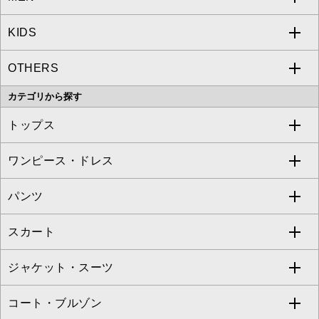
KIDS
MICHEL KLEIN
a.v.v
OTHERS
MK MICHEL KLEIN
MICHEL KLEIN HOMME
a.v.v
カテゴリから探す
OFUON le MK
MK MICHEL KLEIN HOMME
MK MICHEL KLEIN BAG
トップス
Sybilla
EMILIO ROBBA
ワンピース・ドレス
すべてのトップス
S sybilla
BUYERS SELECT
パンツ
カットソー・Tシャツ
すべてのワンピース・ドレス
Jocomomola
スカート
ブラウス・シャツ
ワンピース
すべてのパンツ
TARA JARMON
ジャケット・スーツ
ニット・セーター
ドレス
フルレングスパンツ
すべてのスカート
ZAPA
コート・ブルゾン
カーディガン
チュニック
クロップド・半端丈パンツ
ロング・マキシ丈スカート
すべてのジャケット・スーツ
TONEA