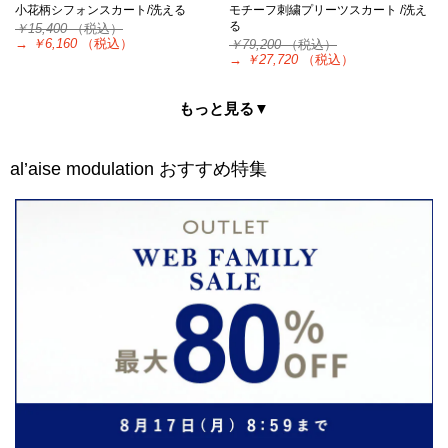
小花柄シフォンスカート/洗える
モチーフ刺繍プリーツスカート /洗え
る
￥15,400
（税込）
→
￥6,160
（税込）
￥79,200
（税込）
→
￥27,720
（税込）
もっと見る▼
al’aise modulation
おすすめ特集