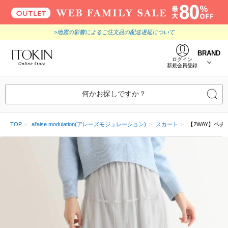
>地震の影響によるご注文品の配送遅延について
BRAND
ログイン
新規会員登録
何かお探しですか？
TOP
al'aise modulation(アレーズモジュレーション)
スカート
【2WAY】ペ