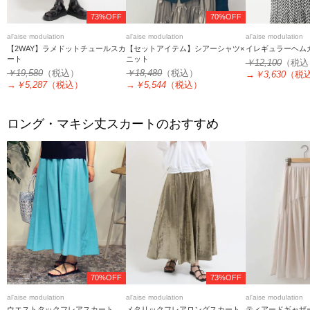
73%OFF
70%OFF
al'aise modulation
al'aise modulation
al'aise modulation
【2WAY】ラメドットチュールスカ
【セットアイテム】シアーシャツ×
イレギュラーヘム
ート
ニット
￥12,100
（税込
￥19,580
（税込）
￥18,480
（税込）
→
￥3,630
（税
→
￥5,287
（税込）
→
￥5,544
（税込）
ロング・マキシ丈スカートのおすすめ
70%OFF
73%OFF
al'aise modulation
al'aise modulation
al'aise modulation
ウエストタックフレアスカート
メタリックフレアロングスカート
ティアードギャザ