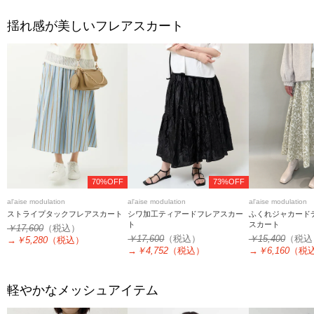
揺れ感が美しいフレアスカート
70%OFF
73%OFF
al'aise modulation
al'aise modulation
al'aise modulation
ふくれジャカード
ストライプタックフレアスカート
シワ加工ティアードフレアスカー
スカート
ト
￥17,600
（税込）
￥15,400
（税込
￥17,600
（税込）
→
￥5,280
（税込）
→
￥6,160
（税
→
￥4,752
（税込）
軽やかなメッシュアイテム