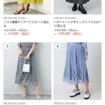
MK MICHEL KLEIN
HIROKO KOSHINO
ソフト楊柳ティアードスカート/洗え
ヘザートーンデザインプリーツスカー
る
ト/洗える
￥17,600
（税込）
￥59,400
（税込）
→
￥3,520
（税込）
→
￥35,640
（税込）
5
6
MK MICHEL KLEIN
HIROKO KOSHINO