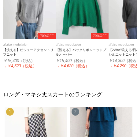
70%OFF
70%OFF
al'aise modulation
al'aise modulation
al'aise modulation
【洗える】ビジューアクセントリ
【洗える】バックリボンニットプ
【2WAY/洗える/
ブニット
ルオーバー
シルエットニット
￥15,400
（税込）
￥15,400
（税込）
￥14,300
（税込
→
￥4,620
（税込）
→
￥4,620
（税込）
→
￥4,290
（税
ロング・マキシ丈スカートのランキング
1
2