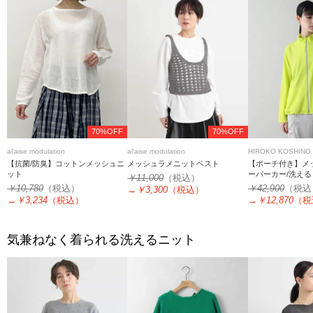
70%OFF
70%OFF
al'aise modulation
al'aise modulation
HIROKO KOSHINO
【抗菌/防臭】コットンメッシュニ
メッシュラメニットベスト
【ポーチ付き】メ
ット
ーパーカー/洗える
￥11,000
（税込）
￥10,780
（税込）
￥42,900
（税込
→
￥3,300
（税込）
→
￥3,234
（税込）
→
￥12,870
（税
気兼ねなく着られる洗えるニット