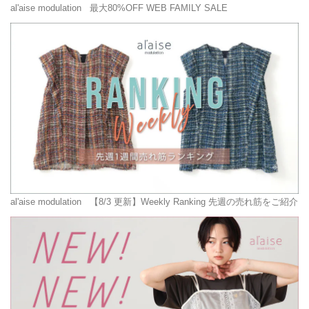
al'aise modulation
最大80%OFF WEB FAMILY SALE
al'aise modulation
【8/3 更新】Weekly Ranking 先週の売れ筋をご紹介