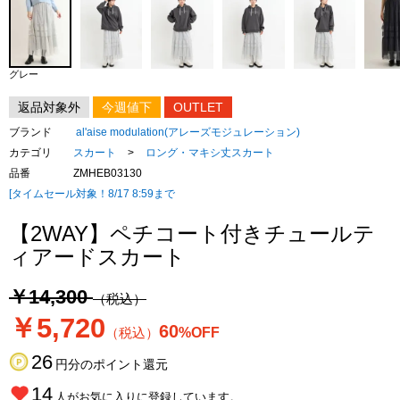
グレー
返品対象外
今週値下
OUTLET
ブランド
al'aise modulation(アレーズモジュレーション)
カテゴリ
スカート
>
ロング・マキシ丈スカート
品番
ZMHEB03130
[タイムセール対象！8/17 8:59まで
【2WAY】ペチコート付きチュールテ
ィアードスカート
￥14,300
（税込）
￥5,720
60
（税込）
%OFF
26
円分のポイント還元
14
人がお気に入りに登録しています。