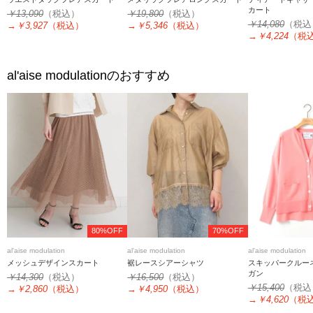
カート
￥13,090
（税込）
￥19,800
（税込）
￥14,080
（税込
→
￥3,927
（税込）
→
￥5,346
（税込）
→
￥4,224
（税
al'aise modulation
のおすすめ
80%OFF
70%OFF
al'aise modulation
al'aise modulation
al'aise modulation
メッシュデザインスカート
裾レースシアーシャツ
スキッパークルー
ガン
￥14,300
（税込）
￥16,500
（税込）
￥15,400
（税込
→
￥2,860
（税込）
→
￥4,950
（税込）
→
￥4,620
（税