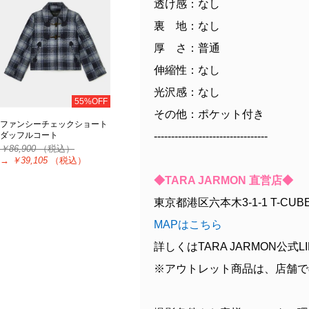
透け感：なし
裏 地：なし
厚 さ：普通
伸縮性：なし
光沢感：なし
55%OFF
その他：ポケット付き
ファンシーチェックショート
---------------------------------
ダッフルコート
￥86,900
（税込）
→
￥39,105
（税込）
◆TARA JARMON 直営店◆
東京都港区六本木3-1-1 T-CUBE
MAPはこちら
詳しくはTARA JARMON公式LI
※アウトレット商品は、店舗で