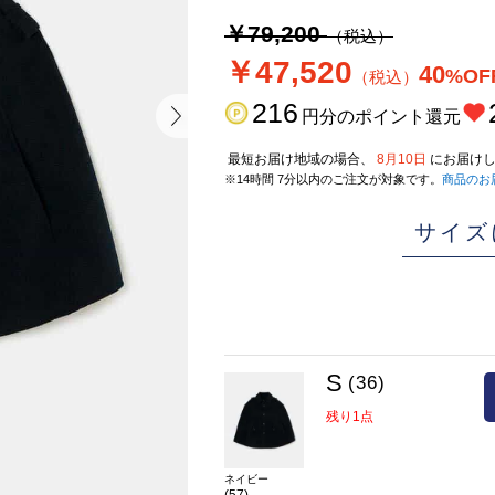
￥79,200
（税込）
￥47,520
40
%OF
（税込）
216
円分のポイント還元
最短お届け地域の場合、
8月10日
にお届けし
※14時間 7分以内のご注文が対象です。
商品のお
サイズ
S
(36)
残り1点
ネイビー
(57)