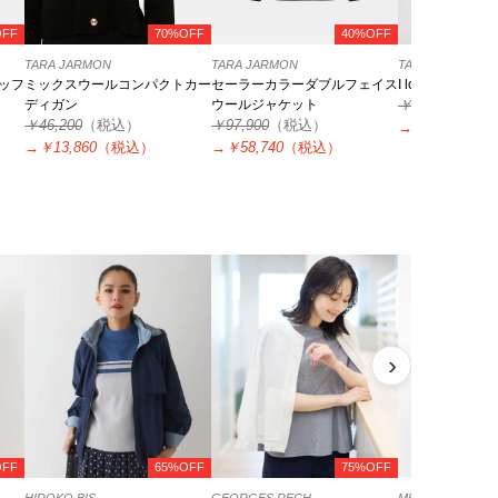
OFF
70%OFF
40%OFF
TARA JARMON
TARA JARMON
TARA JARMON
ッフ
ミックスウールコンパクトカー
セーラーカラーダブルフェイス
I love TARAニ
ディガン
ウールジャケット
￥31,900
（税
￥46,200
（税込）
￥97,900
（税込）
→
￥11,165
（
→
￥13,860
（税込）
→
￥58,740
（税込）
›
OFF
65%OFF
75%OFF
HIROKO BIS
GEORGES RECH
MK MICHEL KLEI