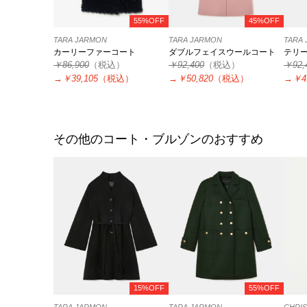
55%OFF
45%OFF
TARA JARMON
TARA JARMON
TARA
カーリーファーコート
ダブルフェイスウールコート
テリ
￥86,900
（税込）
￥92,400
（税込）
￥92,
→
￥39,105
（税込）
→
￥50,820
（税込）
→
￥4
その他のコート・ブルゾンのおすすめ
15%OFF
55%OFF
TARA JARMON
TARA JARMON
CHRIS