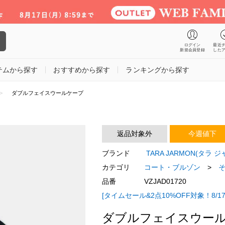
ログイン
最近
新規会員登録
した
テムから探す
おすすめから探す
ランキングから探す
ダブルフェイスウールケープ
返品対象外
今週値下
ブランド
TARA JARMON(タラ 
カテゴリ
コート・ブルゾン
>
品番
VZJAD01720
[タイムセール&2点10%OFF対象！8/17
ダブルフェイスウー