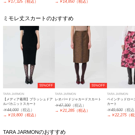
→
￥17,325
（税込）
→
￥14,850
（税込）
ミモレ丈スカートのおすすめ
55%OFF
55%OFF
TARA JARMON
TARA JARMON
TARA JARMON
【メディア着用】ブラッシュドア
レオパードジャカードスカート
ペインテッドロー
ルパカニットスカート
カート
￥47,300
（税込）
￥44,000
（税込）
￥49,500
（税込
→
￥21,285
（税込）
→
￥19,800
（税込）
→
￥22,275
（税
のおすすめ
TARA JARMON