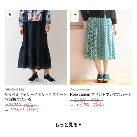
5
6
HIROKO BIS
Jocomomola
切り替えギャザーメタリックスカート
Rojo carmin プリントフレアスカート
/洗濯機で洗える
￥24,200
（税込）
→
￥7,260
（税込）
￥29,700
（税込）
→
￥2,970
（税込）
もっと見る▼