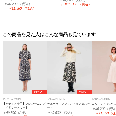
￥46,200
（税込）
→
￥11,000
（税込）
→
￥11,550
（税込）
この商品を見た人はこんな商品も見ています
65%OFF
70%OFF
TARA JARMON
TARA JARMON
TARA JARMON
【メディア着用】フレンチエンブ
チューリッププリントタフタスカ
コットンキャンバ
ロイダリースカート
ート
￥46,200
（税込
￥49,500
（税込）
￥49,500
（税込）
→
￥11,550
（税