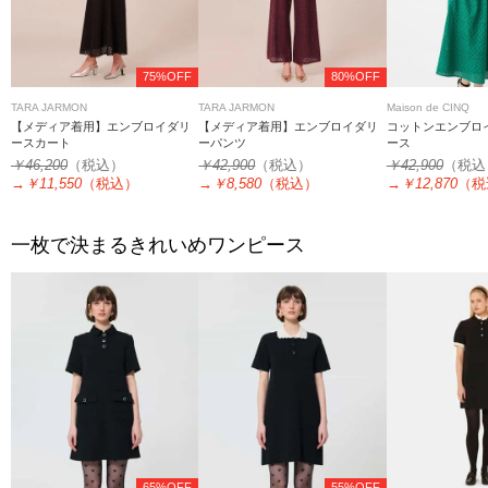
75%OFF
80%OFF
TARA JARMON
TARA JARMON
Maison de CINQ
【メディア着用】エンブロイダリ
【メディア着用】エンブロイダリ
コットンエンブロ
ースカート
ーパンツ
ース
￥46,200
（税込）
￥42,900
（税込）
￥42,900
（税込
→
￥11,550
（税込）
→
￥8,580
（税込）
→
￥12,870
（税
一枚で決まるきれいめワンピース
65%OFF
55%OFF