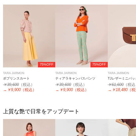
75%OFF
75%OFF
TARA JARMON
TARA JARMON
TARA JARMON
ポプリンスカート
ティアラキャンバスパンツ
TJレザーミニバッ
￥39,600
（税込）
￥39,600
（税込）
￥61,600
（税込
→
￥9,900
（税込）
→
￥9,900
（税込）
→
￥18,480
（税
上質な艶で日常をアップデート