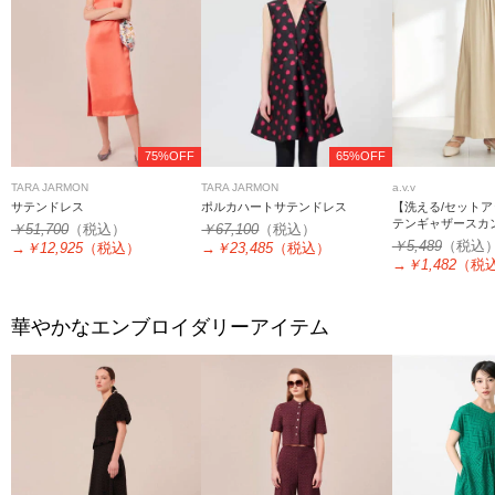
75%OFF
65%OFF
TARA JARMON
TARA JARMON
a.v.v
サテンドレス
ポルカハートサテンドレス
【洗える/セット
テンギャザースカ
￥51,700
（税込）
￥67,100
（税込）
￥5,489
（税込
→
￥12,925
（税込）
→
￥23,485
（税込）
→
￥1,482
（税
華やかなエンブロイダリーアイテム