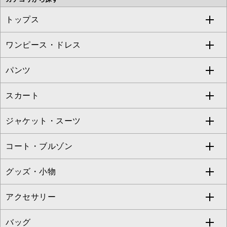
OFUON le MK
MK MICHEL KLEIN HOMME
MK MICHEL KLEIN BAG
トップス
Sybilla
EMILIO ROBBA
ワンピース・ドレス
すべてのトップス
S sybilla
BUYERS SELECT
パンツ
カットソー・Tシャツ
すべてのワンピース・ドレス
Jocomomola
スカート
ブラウス・シャツ
ワンピース
すべてのパンツ
TARA JARMON
ジャケット・スーツ
ニット・セーター
ドレス
フルレングスパンツ
すべてのスカート
ZAPA
コート・ブルゾン
カーディガン
チュニック
クロップド・半端丈パンツ
ロング・マキシ丈スカート
すべてのジャケット・スーツ
TONEA
グッズ・小物
アンサンブルセット
ジャンパースカート
ガウチョ・ワイドパンツ
ひざ丈スカート
テーラードジャケット
すべてのコート・ブルゾン
al'aise modulation
アクセサリー
ベスト・ジレ
その他のワンピース・ドレス
ハーフ・ショート丈パンツ
ミモレ丈スカート
ノーカラージャケット
トレンチコート
すべてのグッズ・小物
GEORGES RECH
バッグ
パーカー
サロペット・オールインワン
ショート・ミニ丈スカート
セットアップ
ピーコート
マスク
すべてのアクセサリー