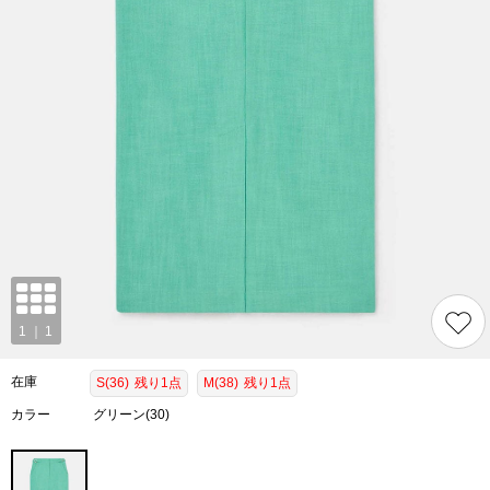
在庫
S(36)
残り1点
M(38)
残り1点
カラー
グリーン(30)