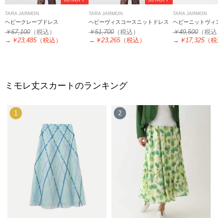
TARA JARMON
TARA JARMON
TARA JARMON
ヘビークレープドレス
ヘビーヴィスコースニットドレス
ヘビーニットヴィ
￥67,100
（税込）
￥51,700
（税込）
￥49,500
（税込
→
￥23,485
（税込）
→
￥23,265
（税込）
→
￥17,325
（税
ミモレ丈スカートのランキング
1
2