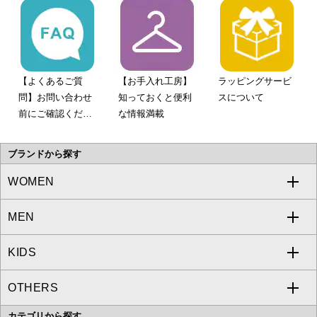
【よくあるご質
【お手入れ工房】
ラッピングサービ
問】お問い合わせ
知っておくと便利
スについて
前にご確認くださ
な情報満載
い。
ブランドから探す
WOMEN
MEN
a.v.v
KIDS
MICHEL KLEIN
a.v.v
OTHERS
MK MICHEL KLEIN
MICHEL KLEIN HOMME
a.v.v
カテゴリから探す