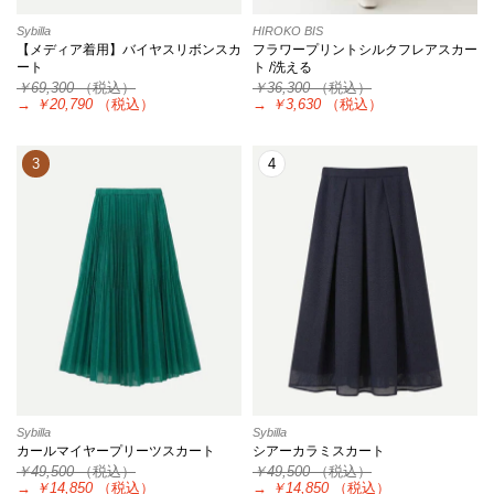
Sybilla
HIROKO BIS
【メディア着用】バイヤスリボンスカ
フラワープリントシルクフレアスカー
ート
ト /洗える
￥69,300
（税込）
￥36,300
（税込）
→
￥20,790
（税込）
→
￥3,630
（税込）
3
4
Sybilla
Sybilla
カールマイヤープリーツスカート
シアーカラミスカート
￥49,500
（税込）
￥49,500
（税込）
→
￥14,850
（税込）
→
￥14,850
（税込）