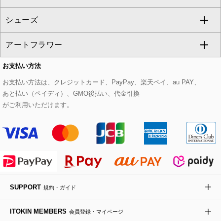
GIANNI LO GIUDICE
シューズ
タンクトップ・キャミソール
その他のパンツ
その他のスカート
セットアップジャケット
ダッフルコート
ストール・マフラー・スヌード
ネックレス
すべてのバッグ
CHRISTIAN AUJARD
アートフラワー
スウェット・ジャージー
セットアップパンツ
チェスターコート
ベルト・サスペンダー
ピアス・イヤリング
トートバッグ
すべてのシューズ
CHRISTIAN AUJARD Lサイズ
お支払い方法
その他のトップス
セットアップスカート
モッズコート
帽子
ブレスレット・バングル
ショルダーバッグ
パンプス
すべてのアートフラワー
eur3
お支払い方法は、クレジットカード、PayPay、楽天ペイ、au PAY、
あと払い（ペイディ）、GMO後払い、代金引換
セットアップワンピース
ステンカラーコート
ヘアアクセサリー
ブローチ・コサージュ
ボストンバッグ
スニーカー
ローズ
Maison de CINQ
がご利用いただけます。
その他のジャケット・スーツ
ノーカラーコート
財布・名刺入れ・ケース
その他のアクセサリー
クラッチバッグ
ブーツ・ブーティー
オーキッド・胡蝶蘭
MK MICHEL KLEIN BAG
ライダースジャケット
ハンカチ・バンダナ
バックパック・リュック
フラットシューズ
カサブランカ・カラー
HIROKO KOSHINO
デニムジャケット
手袋
ボディバッグ・メッセンジャーバッグ
ローファー
ラナンキュラス
re:edition project 165
SUPPORT
規約・ガイド
ダウンジャケット・コート
チャーム・ストラップ
トラベルバッグ
ドレスシューズ
ポプリアレンジ＆フレグランス
HIROKO BIS
ITOKIN MEMBERS
会員登録・マイページ
その他のコート・ブルゾン
ネクタイ
ビジネスバッグ
サンダル・ミュール
グリーン