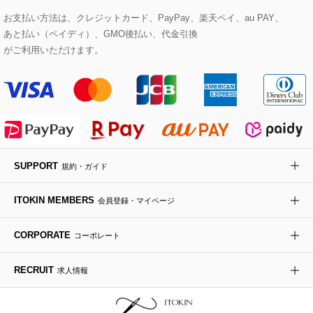
eur3
お支払い方法は、クレジットカード、PayPay、楽天ペイ、au PAY、
あと払い（ペイディ）、GMO後払い、代金引換
セットアップワンピース
ステンカラーコート
ヘアアクセサリー
ブローチ・コサージュ
ボストンバッグ
スニーカー
ローズ
Maison de CINQ
がご利用いただけます。
その他のジャケット・スーツ
ノーカラーコート
財布・名刺入れ・ケース
その他のアクセサリー
クラッチバッグ
ブーツ・ブーティー
オーキッド・胡蝶蘭
MK MICHEL KLEIN BAG
ライダースジャケット
ハンカチ・バンダナ
バックパック・リュック
フラットシューズ
カサブランカ・カラー
HIROKO KOSHINO
デニムジャケット
手袋
ボディバッグ・メッセンジャーバッグ
ローファー
ラナンキュラス
re:edition project 165
SUPPORT
規約・ガイド
ダウンジャケット・コート
チャーム・ストラップ
トラベルバッグ
ドレスシューズ
ポプリアレンジ＆フレグランス
HIROKO BIS
ITOKIN MEMBERS
会員登録・マイページ
その他のコート・ブルゾン
ネクタイ
ビジネスバッグ
サンダル・ミュール
グリーン
HIROKO BIS GRANDE
CORPORATE
コーポレート
ポーチ
その他のバッグ
その他のシューズ
その他のアートフラワー
RECRUIT
求人情報
傘・日傘