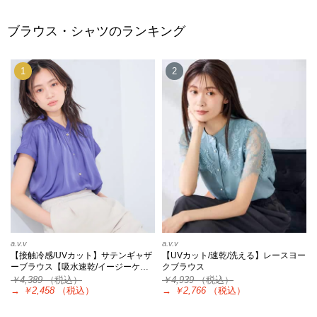
ブラウス・シャツのランキング
1
2
a.v.v
a.v.v
【接触冷感/UVカット】サテンギャザ
【UVカット/速乾/洗える】レースヨー
ーブラウス【吸水速乾/イージーケ…
クブラウス
￥4,389
（税込）
￥4,939
（税込）
→
￥2,458
（税込）
→
￥2,766
（税込）