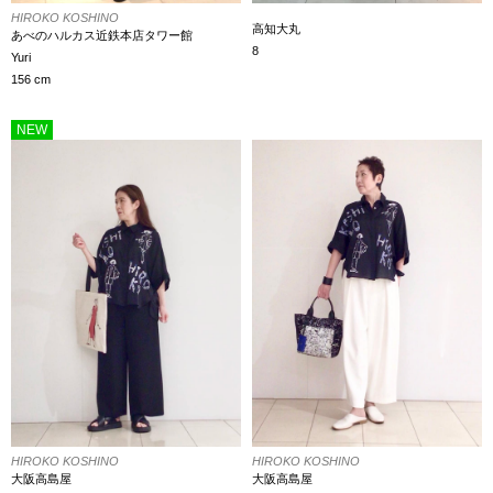
HIROKO KOSHINO
高知大丸
あべのハルカス近鉄本店タワー館
8
Yuri
156 cm
NEW
HIROKO KOSHINO
HIROKO KOSHINO
大阪高島屋
大阪高島屋