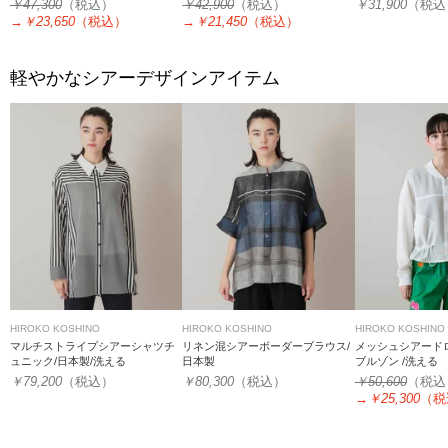
￥47,300
（税込）
￥42,900
（税込）
￥31,900
（税込
→
￥23,650
（税込）
→
￥21,450
（税込）
軽やかなシアーデザインアイテム
HIROKO KOSHINO
HIROKO KOSHINO
HIROKO KOSHINO
マルチストライプシアーシャツチ
リネン混シアーボーダーブラウス/
メッシュシアード
ュニック/日本製/洗える
日本製
ブルゾン /洗える
￥79,200
（税込）
￥80,300
（税込）
￥50,600
（税込
→
￥25,300
（税