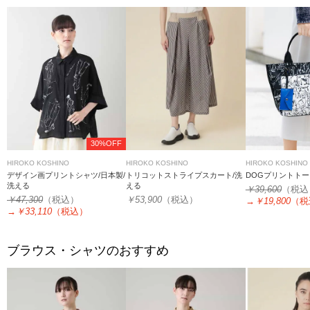
30%OFF
HIROKO KOSHINO
HIROKO KOSHINO
HIROKO KOSHINO
デザイン画プリントシャツ/日本製/
トリコットストライプスカート/洗
DOGプリントト
洗える
える
￥39,600
（税込
￥47,300
（税込）
￥53,900
（税込）
→
￥19,800
（税
→
￥33,110
（税込）
ブラウス・シャツのおすすめ