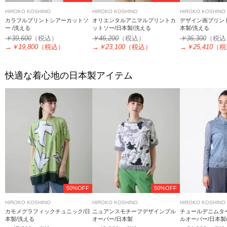
HIROKO KOSHINO
HIROKO KOSHINO
HIROKO KOSHINO
カラフルプリントシアーカットソ
オリエンタルアニマルプリントカ
デザイン画プリント
ー /洗える
ットソー/日本製/洗える
本製/洗える
￥39,600
（税込）
￥46,200
（税込）
￥36,300
（税込
→
￥19,800
（税込）
→
￥23,100
（税込）
→
￥25,410
（税
快適な着心地の日本製アイテム
50%OFF
50%OFF
HIROKO KOSHINO
HIROKO KOSHINO
HIROKO KOSHINO
カモメグラフィックチュニック/日
ニュアンスモチーフデザインプル
チュールデニムタ
本製/洗える
オーバー/日本製
ルオーバー/日本製