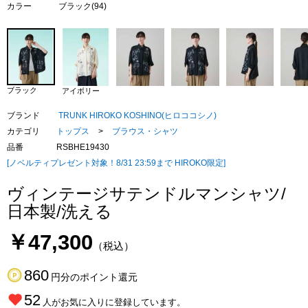
カラー
ブラック(94)
ブラック
アイボリー
ブランド
TRUNK HIROKO KOSHINO(ヒロココシノ)
カテゴリ
トップス
>
ブラウス・シャツ
品番
RSBHE19430
[ノベルティプレゼント対象！8/31 23:59まで HIROKO限定]
ヴィンテージサテンドルマンシャツ/
日本製/洗える
￥47,300
（税込）
860
円分のポイント還元
52
人がお気に入りに登録しています。