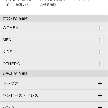
前にご確認くださ
な情報満載
い。
ブランドから探す
WOMEN
MEN
a.v.v
KIDS
MICHEL KLEIN
a.v.v
OTHERS
MK MICHEL KLEIN
MICHEL KLEIN HOMME
a.v.v
カテゴリから探す
OFUON le MK
MK MICHEL KLEIN HOMME
MK MICHEL KLEIN BAG
トップス
Sybilla
EMILIO ROBBA
ワンピース・ドレス
すべてのトップス
S sybilla
BUYERS SELECT
パンツ
カットソー・Tシャツ
すべてのワンピース・ドレス