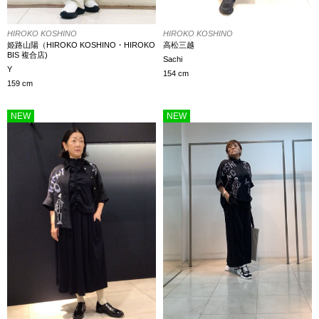
HIROKO KOSHINO
HIROKO KOSHINO
高松三越
姫路山陽（HIROKO KOSHINO・HIROKO
BIS 複合店)
Sachi
Y
154 cm
159 cm
NEW
NEW