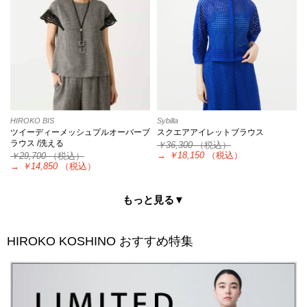
HIROKO BIS
Sybilla
ツイーディーメッシュプルオーバーブ
スクエアアイレットブラウス
ラウス /洗える
￥36,300
（税込）
→
￥18,150
（税込）
￥29,700
（税込）
→
￥14,850
（税込）
もっと見る▼
HIROKO KOSHINO
おすすめ特集