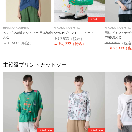
50%OFF
HIROKO KOSHINO
HIROKO KOSHINO
HIROKO KOSHINO
ペンギン刺繍カットソー/日本製/洗
BEACHプリントエコトート
墨絵プリントデザイ
える
本製/洗える
￥19,800
（税込）
￥31,900
（税込）
￥42,900
（税込
→
￥9,900
（税込）
→
￥30,030
（税
主役級プリントカットソー
50%OFF
50%OFF