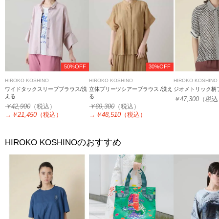
50%OFF
30%OFF
HIROKO KOSHINO
HIROKO KOSHINO
HIROKO KOSHINO
ワイドタックスリーブブラウス/洗
立体プリーツシアーブラウス /洗え
ジオメトリック柄
える
る
￥47,300
（税込
￥42,900
（税込）
￥69,300
（税込）
→
￥21,450
（税込）
→
￥48,510
（税込）
のおすすめ
HIROKO KOSHINO