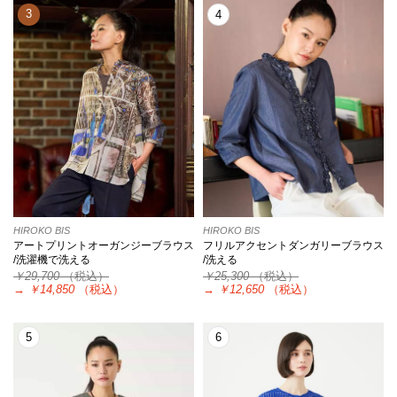
3
4
HIROKO BIS
HIROKO BIS
アートプリントオーガンジーブラウス
フリルアクセントダンガリーブラウス
/洗濯機で洗える
/洗える
￥29,700
（税込）
￥25,300
（税込）
→
￥14,850
（税込）
→
￥12,650
（税込）
5
6