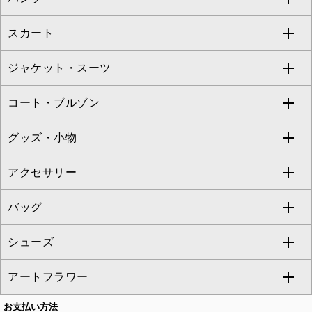
Jocomomola
スカート
ブラウス・シャツ
ワンピース
すべてのパンツ
TARA JARMON
ジャケット・スーツ
ニット・セーター
ドレス
フルレングスパンツ
すべてのスカート
ZAPA
コート・ブルゾン
カーディガン
チュニック
クロップド・半端丈パンツ
ロング・マキシ丈スカート
すべてのジャケット・スーツ
TONEA
グッズ・小物
アンサンブルセット
ジャンパースカート
ガウチョ・ワイドパンツ
ひざ丈スカート
テーラードジャケット
すべてのコート・ブルゾン
al'aise modulation
アクセサリー
ベスト・ジレ
その他のワンピース・ドレス
ハーフ・ショート丈パンツ
ミモレ丈スカート
ノーカラージャケット
トレンチコート
すべてのグッズ・小物
GEORGES RECH
バッグ
パーカー
サロペット・オールインワン
ショート・ミニ丈スカート
セットアップ
ピーコート
マスク
すべてのアクセサリー
GIANNI LO GIUDICE
シューズ
タンクトップ・キャミソール
その他のパンツ
その他のスカート
セットアップジャケット
ダッフルコート
ストール・マフラー・スヌード
ネックレス
すべてのバッグ
CHRISTIAN AUJARD
アートフラワー
スウェット・ジャージー
セットアップパンツ
チェスターコート
ベルト・サスペンダー
ピアス・イヤリング
トートバッグ
すべてのシューズ
CHRISTIAN AUJARD Lサイズ
お支払い方法
その他のトップス
セットアップスカート
モッズコート
帽子
ブレスレット・バングル
ショルダーバッグ
パンプス
すべてのアートフラワー