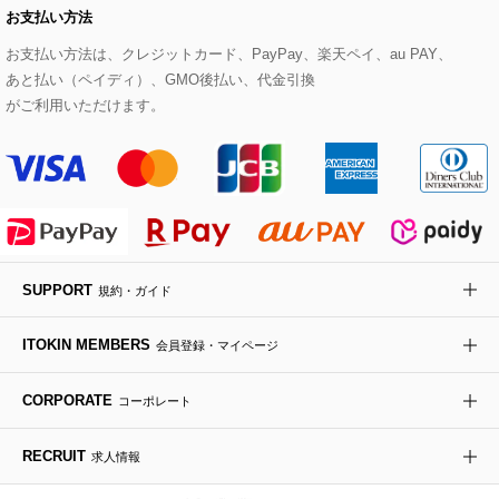
お支払い方法
その他のトップス
セットアップスカート
モッズコート
帽子
ブレスレット・バングル
ショルダーバッグ
パンプス
すべてのアートフラワー
eur3
お支払い方法は、クレジットカード、PayPay、楽天ペイ、au PAY、
あと払い（ペイディ）、GMO後払い、代金引換
セットアップワンピース
ステンカラーコート
ヘアアクセサリー
ブローチ・コサージュ
ボストンバッグ
スニーカー
ローズ
Maison de CINQ
がご利用いただけます。
その他のジャケット・スーツ
ノーカラーコート
財布・名刺入れ・ケース
その他のアクセサリー
クラッチバッグ
ブーツ・ブーティー
オーキッド・胡蝶蘭
MK MICHEL KLEIN BAG
ライダースジャケット
ハンカチ・バンダナ
バックパック・リュック
フラットシューズ
カサブランカ・カラー
HIROKO KOSHINO
デニムジャケット
手袋
ボディバッグ・メッセンジャーバッグ
ローファー
ラナンキュラス
re:edition project 165
SUPPORT
規約・ガイド
ダウンジャケット・コート
チャーム・ストラップ
トラベルバッグ
ドレスシューズ
ポプリアレンジ＆フレグランス
HIROKO BIS
ITOKIN MEMBERS
会員登録・マイページ
その他のコート・ブルゾン
ネクタイ
ビジネスバッグ
サンダル・ミュール
グリーン
HIROKO BIS GRANDE
CORPORATE
コーポレート
ポーチ
その他のバッグ
その他のシューズ
その他のアートフラワー
RECRUIT
求人情報
傘・日傘