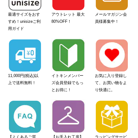
最適サイズをおす
アウトレット 最大
メールマガジン会
すめ！unisizeご利
80%OFF！
員様募集中！
用ガイド
11,000円(税込)以
イトキンメンバー
お気に入り登録し
上で送料無料！
ズ会員登録でもっ
て、お買い物をよ
とお得に！
り快適に。
【よくあるご質
【お手入れ工房】
ラッピングサービ