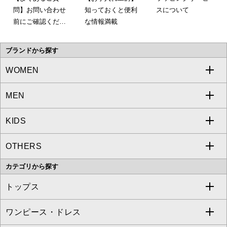
問】お問い合わせ
知っておくと便利
スについて
前にご確認くださ
な情報満載
い。
ブランドから探す
WOMEN
MEN
a.v.v
KIDS
MICHEL KLEIN
a.v.v
OTHERS
MK MICHEL KLEIN
MICHEL KLEIN HOMME
a.v.v
カテゴリから探す
OFUON le MK
MK MICHEL KLEIN HOMME
MK MICHEL KLEIN BAG
トップス
Sybilla
EMILIO ROBBA
ワンピース・ドレス
すべてのトップス
S sybilla
BUYERS SELECT