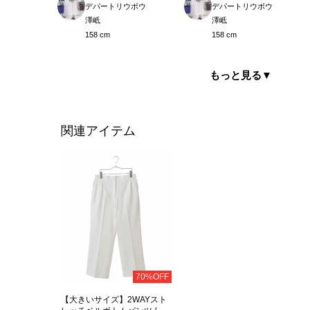
デパートリウボウ
デパートリウボウ
澤岻
澤岻
158 cm
158 cm
もっと見る
▼
関連アイテム
70%OFF
【大きいサイズ】2WAYスト