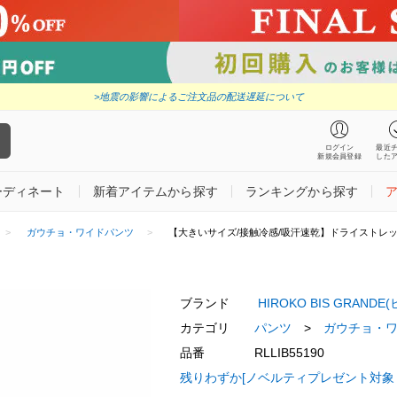
>地震の影響によるご注文品の配送遅延について
ログイン
最近
新規会員登録
した
ーディネート
新着アイテムから探す
ランキングから探す
ガウチョ・ワイドパンツ
【大きいサイズ/接触冷感/吸汗速乾】ドライストレッ
ブランド
HIROKO BIS GRAND
カテゴリ
パンツ
>
ガウチョ・
品番
RLLIB55190
残りわずか[ノベルティプレゼント対象！8/3