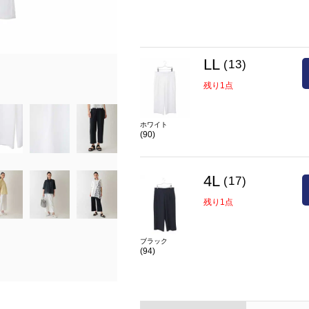
LL
(13)
在庫
4L(17)
残り1点
残り1点
カラー
ブラック(94)
ホワイト
(90)
4L
(17)
残り1点
ブラック
(94)