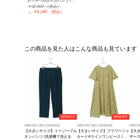
レッチベルボトムパンツ /…
￥30,800
（税込）
→
￥9,240
（税込）
この商品を見た人はこんな商品も見ています
40%OFF
40%OFF
HIROKO BIS GRANDE
HIROKO BIS GRANDE
HIROK
【大きいサイズ】イージープル
【大きいサイズ】フラワージャ
【大
オンパンツ /洗濯機で洗える
カードAラインワンピース /洗
ザース