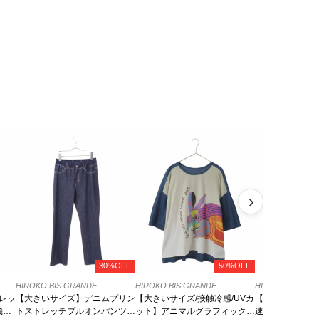
›
30%OFF
50%OFF
HIROKO BIS GRANDE
HIROKO BIS GRANDE
HIROKO BIS GR
レッ
【大きいサイズ】デニムプリン
【大きいサイズ/接触冷感/UVカ
【大きいサイズ/
機で
トストレッチプルオンパンツ /
ット】アニマルグラフィックカ
速乾】ドライス