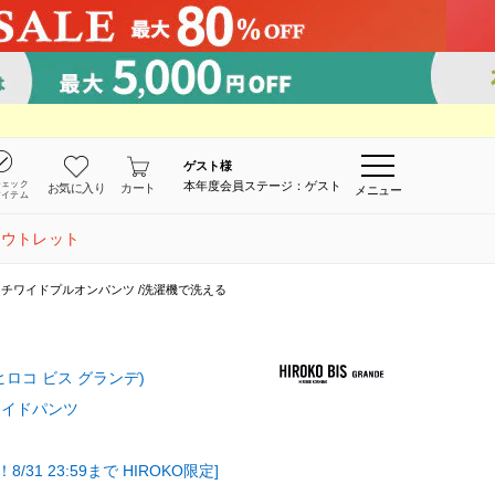
ゲスト
様
チェック
本年度会員ステージ：ゲスト
お気に入り
カート
メニュー
アイテム
アウトレット
チワイドプルオンパンツ /洗濯機で洗える
E(ヒロコ ビス グランデ)
ワイドパンツ
1 23:59まで HIROKO限定]