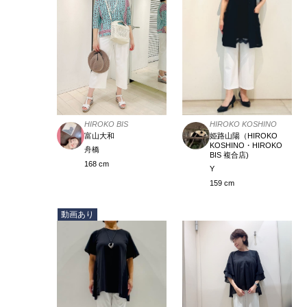
HIROKO KOSHINO
HIROKO BIS
姫路山陽（HIROKO
富山大和
KOSHINO・HIROKO
舟橋
BIS 複合店)
168 cm
Y
159 cm
動画あり