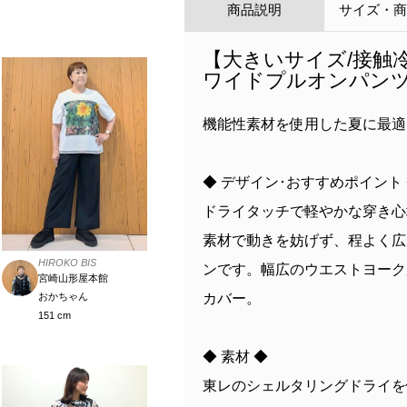
商品説明
サイズ・
【大きいサイズ/接触
ワイドプルオンパンツ
機能性素材を使用した夏に最適
◆ デザイン･おすすめポイント
ドライタッチで軽やかな穿き心
素材で動きを妨げず、程よく広
HIROKO BIS
ンです。幅広のウエストヨーク
宮崎山形屋本館
カバー。
おかちゃん
151 cm
◆ 素材 ◆
東レのシェルタリングドライを