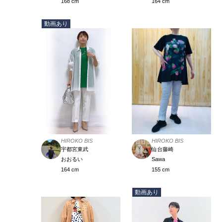
164 cm
168 cm
動画あり
HIROKO BIS
HIROKO BIS
仙台藤崎
宇都宮東武
Sawa
おおるい
155 cm
164 cm
動画あり