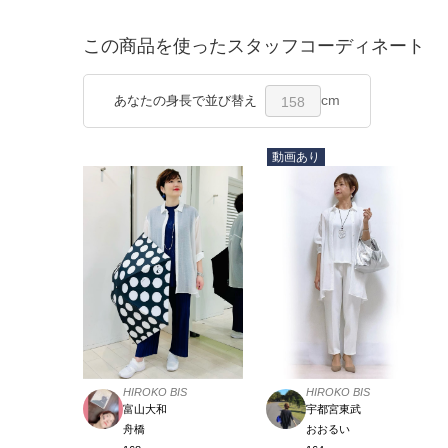
この商品を使ったスタッフコーディネート
cm
あなたの身長で並び替え
158
動画あり
HIROKO BIS
HIROKO BIS
宇都宮東武
富山大和
おおるい
舟橋