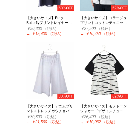
50%OFF
62%OFF
【大きいサイズ】Busy
【大きいサイズ】コラージュ
Butterflyプリントレイヤー…
プリントコットンチュニッ…
￥30,800
（税込）
￥27,500
（税込）
→
￥15,400
（税込）
→
￥10,450
（税込）
30%OFF
62%OFF
【大きいサイズ】デニムプリ
【大きいサイズ】モノトーン
ントストレッチガウチョパ…
ジャカードデザインチュニ…
￥30,800
（税込）
￥26,400
（税込）
→
￥21,560
（税込）
→
￥10,032
（税込）