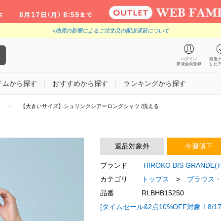
>地震の影響によるご注文品の配送遅延について
ログイン
最近
新規会員登録
した
テムから探す
おすすめから探す
ランキングから探す
ス
【大きいサイズ】シュリンクシアーロングシャツ /洗える
返品対象外
今週値下
ブランド
HIROKO BIS GRAND
カテゴリ
トップス
>
ブラウス
品番
RLBHB15250
[タイムセール&2点10%OFF対象！8/17