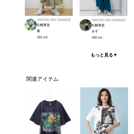
HIROKO BIS GRANDE
HIROKO BIS GRANDE
札幌東急
札幌東急
菊
みず
163 cm
160 cm
もっと見る
▼
関連アイテム