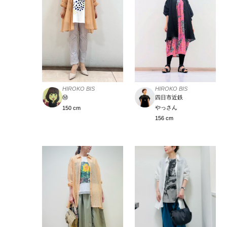
HIROKO BIS
HIROKO BIS
Ⓜ️
四日市近鉄
やっさん
150 cm
156 cm