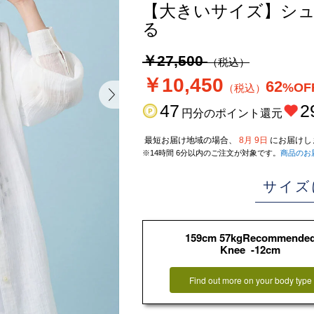
【大きいサイズ】シュ
る
￥27,500
（税込）
￥10,450
62
%OF
（税込）
47
2
円分のポイント還元
最短お届け地域の場合、
8月 9日
にお届けし
※14時間 6分以内のご注文が対象です。
商品のお
サイズ
159cm 57kgRecommende
Knee -12cm
Find out more on your body type