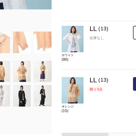
在庫
LL(13)
残り3点
カラー
オレンジ(15)
LL
(13)
在庫なし
ホワイト
(90)
LL
(13)
残り3点
オレンジ
(15)