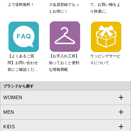
上で送料無料！
ズ会員登録でもっ
て、お買い物をよ
とお得に！
り快適に。
【よくあるご質
【お手入れ工房】
ラッピングサービ
問】お問い合わせ
知っておくと便利
スについて
前にご確認くださ
な情報満載
い。
ブランドから探す
WOMEN
MEN
a.v.v
KIDS
MICHEL KLEIN
a.v.v