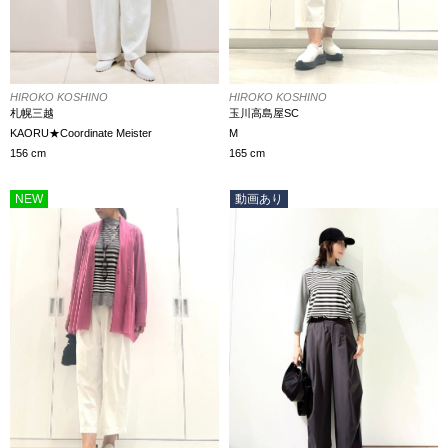
HIROKO KOSHINO
HIROKO KOSHINO
玉川高島屋SC
札幌三越
M
KAORU★Coordinate Meister
165 cm
156 cm
NEW
動画あり