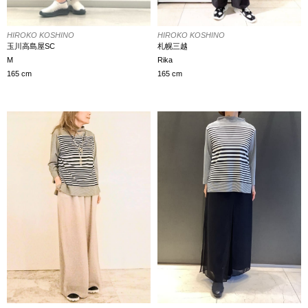
HIROKO KOSHINO
HIROKO KOSHINO
札幌三越
玉川高島屋SC
Rika
M
165 cm
165 cm