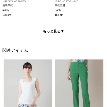
HIROKO KOSHINO
HIROKO KOSHINO
池袋東武
高松三越
mikky
Sachi
158 cm
154 cm
もっと見る
▼
関連アイテム