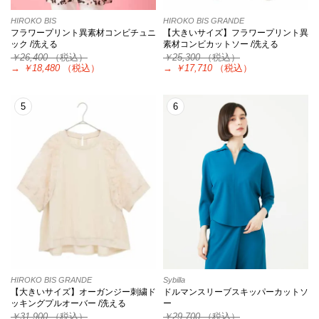
HIROKO BIS
HIROKO BIS GRANDE
フラワープリント異素材コンビチュニ
【大きいサイズ】フラワープリント異
ック /洗える
素材コンビカットソー /洗える
￥26,400
（税込）
￥25,300
（税込）
→
￥18,480
（税込）
→
￥17,710
（税込）
5
6
HIROKO BIS GRANDE
Sybilla
【大きいサイズ】オーガンジー刺繍ド
ドルマンスリーブスキッパーカットソ
ッキングプルオーバー /洗える
ー
￥31,900
（税込）
￥29,700
（税込）