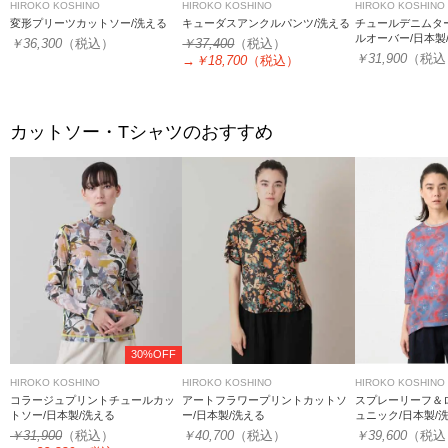
HIROKO KOSHINO
HIROKO KOSHINO
HIROKO KOSHINO
変形プリーツカットソー/洗える
キューダスアンクルパンツ/洗える
チュールデニムタ
ルオーバー/日本製
￥36,300
（税込）
￥37,400
（税込）
￥31,900
（税込
→
￥18,700
（税込）
カットソー・Tシャツのおすすめ
30%OFF
HIROKO KOSHINO
HIROKO KOSHINO
HIROKO KOSHINO
コラージュプリントチュールカッ
アートフラワープリントカットソ
スプレーリーフ＆
トソー/日本製/洗える
ー/日本製/洗える
ュニック/日本製/
￥31,900
（税込）
￥40,700
（税込）
￥39,600
（税込