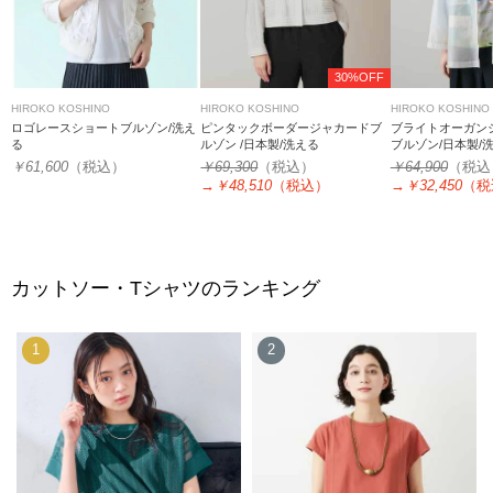
30%OFF
HIROKO KOSHINO
HIROKO KOSHINO
HIROKO KOSHINO
ロゴレースショートブルゾン/洗え
ピンタックボーダージャカードブ
ブライトオーガン
る
ルゾン /日本製/洗える
ブルゾン/日本製/
￥61,600
（税込）
￥69,300
（税込）
￥64,900
（税込
→
￥48,510
（税込）
→
￥32,450
（税
カットソー・Tシャツのランキング
1
2