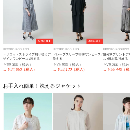
50%OFF
30%OFF
HIROKO KOSHINO
HIROKO KOSHINO
HIROKO KOSHINO
トリコットストライプ切り替えデ
ドレープスリーブ楊柳ワンピース /
幾何柄プリントデ
ザインワンピース /洗える
洗える
ス /日本製/洗える
￥69,300
（税込）
￥75,900
（税込）
￥79,200
（税込
→
￥34,650
（税込）
→
￥53,130
（税込）
→
￥55,440
（税
お手入れ簡単！洗えるジャケット