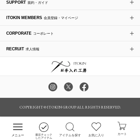
SUPPORT
規約・ガイド
ダウンジャケット・コート
チャーム・ストラップ
トラベルバッグ
ドレスシューズ
ポプリアレンジ＆フレグランス
HIROKO BIS
ITOKIN MEMBERS
会員登録・マイページ
その他のコート・ブルゾン
ネクタイ
ビジネスバッグ
サンダル・ミュール
グリーン
HIROKO BIS GRANDE
CORPORATE
コーポレート
ポーチ
その他のバッグ
その他のシューズ
その他のアートフラワー
RECRUIT
求人情報
傘・日傘
アイウェア
レッグウェア
時計
カラー・サイズを選択してカートに入れる
COPYRIGHT © ITOKIN GROUP ALL RIGHTS RESERVED.
その他のグッズ・小物
カート
最近チェック
アイテムを探す
お気に入り
したアイテム