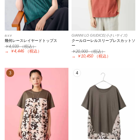
a.v.v
GIANNI LO GIUDICE(小さいサイズ)
幾何レースレイヤードトップス
クールローレルスリーブレスカットソ
ー
￥4,939
（税込）
→
￥4,446
（税込）
￥20,900
（税込）
→
￥10,450
（税込）
3
4