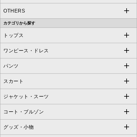
OTHERS
MK MICHEL KLEIN
MICHEL KLEIN HOMME
a.v.v
カテゴリから探す
OFUON le MK
MK MICHEL KLEIN HOMME
MK MICHEL KLEIN BAG
トップス
Sybilla
EMILIO ROBBA
ワンピース・ドレス
すべてのトップス
S sybilla
BUYERS SELECT
パンツ
カットソー・Tシャツ
すべてのワンピース・ドレス
Jocomomola
スカート
ブラウス・シャツ
ワンピース
すべてのパンツ
TARA JARMON
ジャケット・スーツ
ニット・セーター
ドレス
フルレングスパンツ
すべてのスカート
ZAPA
コート・ブルゾン
カーディガン
チュニック
クロップド・半端丈パンツ
ロング・マキシ丈スカート
すべてのジャケット・スーツ
TONEA
グッズ・小物
アンサンブルセット
ジャンパースカート
ガウチョ・ワイドパンツ
ひざ丈スカート
テーラードジャケット
すべてのコート・ブルゾン
al'aise modulation