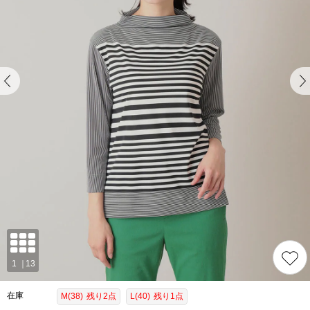
在庫
M(38)
残り2点
L(40)
残り1点