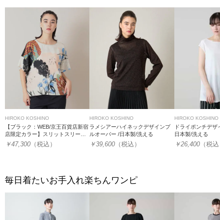
HIROKO KOSHINO
HIROKO KOSHINO
HIROKO KOSHINO
【ブラック：WEB/京王百貨店新宿
ラメシアーハイネックデザインプ
ドライポンチデザイ
店限定カラー】スリットスリーブ
ルオーバー /日本製/洗える
日本製/洗える
プリントカットソー/日本製/洗える
￥47,300
（税込）
￥39,600
（税込）
￥26,400
（税込
毎日着たいお手入れ楽ちんワンピ