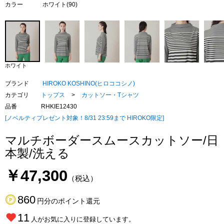
カラー
ホワイト(90)
ホワイト
ブランド
HIROKO KOSHINO(ヒロココシノ)
カテゴリ
トップス
>
カットソー・Tシャツ
品番
RHKIE12430
[ノベルティプレゼント対象！8/31 23:59まで HIROKO限定]
マルチボーダースムースカットソー/日
本製/洗える
￥47,300
（税込）
860
円分のポイント還元
11
人がお気に入りに登録しています。