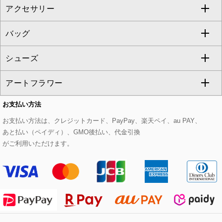
アクセサリー
ベスト・ジレ
その他のワンピース・ドレス
ハーフ・ショート丈パンツ
ミモレ丈スカート
ノーカラージャケット
トレンチコート
すべてのグッズ・小物
GEORGES RECH
バッグ
パーカー
サロペット・オールインワン
ショート・ミニ丈スカート
セットアップ
ピーコート
マスク
すべてのアクセサリー
GIANNI LO GIUDICE
シューズ
タンクトップ・キャミソール
その他のパンツ
その他のスカート
セットアップジャケット
ダッフルコート
ストール・マフラー・スヌード
ネックレス
すべてのバッグ
CHRISTIAN AUJARD
アートフラワー
スウェット・ジャージー
セットアップパンツ
チェスターコート
ベルト・サスペンダー
ピアス・イヤリング
トートバッグ
すべてのシューズ
CHRISTIAN AUJARD Lサイズ
お支払い方法
その他のトップス
セットアップスカート
モッズコート
帽子
ブレスレット・バングル
ショルダーバッグ
パンプス
すべてのアートフラワー
eur3
お支払い方法は、クレジットカード、PayPay、楽天ペイ、au PAY、
あと払い（ペイディ）、GMO後払い、代金引換
セットアップワンピース
ステンカラーコート
ヘアアクセサリー
ブローチ・コサージュ
ボストンバッグ
スニーカー
ローズ
Maison de CINQ
がご利用いただけます。
その他のジャケット・スーツ
ノーカラーコート
財布・名刺入れ・ケース
その他のアクセサリー
クラッチバッグ
ブーツ・ブーティー
オーキッド・胡蝶蘭
MK MICHEL KLEIN BAG
ライダースジャケット
ハンカチ・バンダナ
バックパック・リュック
フラットシューズ
カサブランカ・カラー
HIROKO KOSHINO
デニムジャケット
手袋
ボディバッグ・メッセンジャーバッグ
ローファー
ラナンキュラス
re:edition project 165