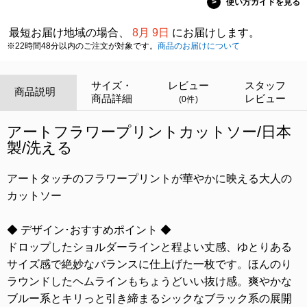
>
使い方ガイドを見る
最短お届け地域の場合、
8月 9日
にお届けします。
※22時間48分以内のご注文が対象です。
商品のお届けについて
サイズ・
レビュー
スタッフ
商品説明
商品詳細
レビュー
(0件)
アートフラワープリントカットソー/日本
製/洗える
アートタッチのフラワープリントが華やかに映える大人の
カットソー
◆ デザイン･おすすめポイント ◆
ドロップしたショルダーラインと程よい丈感、ゆとりある
サイズ感で絶妙なバランスに仕上げた一枚です。ほんのり
ラウンドしたヘムラインもちょうどいい抜け感。爽やかな
ブルー系とキリっと引き締まるシックなブラック系の展開