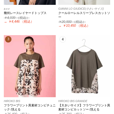
a.v.v
GIANNI LO GIUDICE(小さいサイズ)
幾何レースレイヤードトップス
クールローレルスリーブレスカットソ
ー
￥4,939
（税込）
→
￥4,446
（税込）
￥20,900
（税込）
→
￥10,450
（税込）
3
4
HIROKO BIS
HIROKO BIS GRANDE
フラワープリント異素材コンビチュニ
【大きいサイズ】フラワープリント異
ック /洗える
素材コンビカットソー /洗える