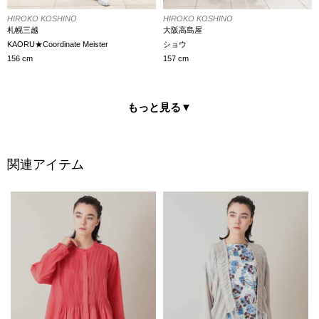
HIROKO KOSHINO
HIROKO KOSHINO
札幌三越
大阪高島屋
KAORU★Coordinate Meister
ショウ
156 cm
157 cm
もっと見る
▼
関連アイテム