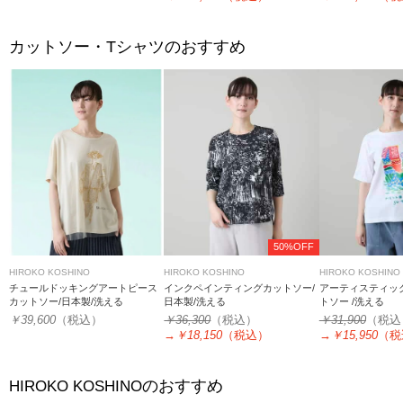
カットソー・Tシャツのおすすめ
50%OFF
HIROKO KOSHINO
HIROKO KOSHINO
HIROKO KOSHINO
チュールドッキングアートピース
インクペインティングカットソー/
アーティスティッ
カットソー/日本製/洗える
日本製/洗える
トソー /洗える
￥39,600
（税込）
￥36,300
（税込）
￥31,900
（税込
→
￥18,150
（税込）
→
￥15,950
（税
のおすすめ
HIROKO KOSHINO