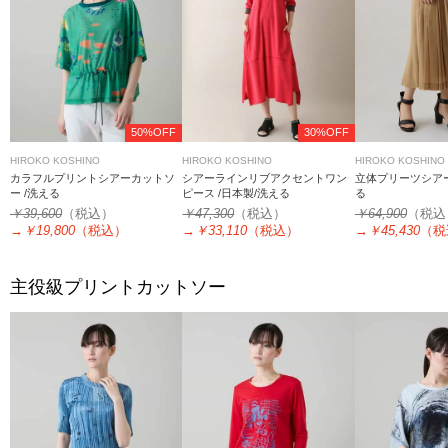
50%OFF
30%OFF
HIROKO KOSHINO
HIROKO KOSHINO
HIROKO KOSHINO
カラフルプリントシアーカットソ
シアーラインリブアクセントワン
立体プリーツシアー
ー /洗える
ピース /日本製/洗える
る
￥39,600
（税込）
￥47,300
（税込）
￥64,900
（税込
→
￥19,800
（税込）
→
￥33,110
（税込）
→
￥45,430
（税
主役級プリントカットソー