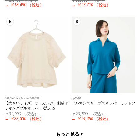
￥26,400
（税込）
￥25,300
（税込）
→
￥18,480
（税込）
→
￥17,710
（税込）
5
6
HIROKO BIS GRANDE
Sybilla
【大きいサイズ】オーガンジー刺繍ド
ドルマンスリーブスキッパーカットソ
ッキングプルオーバー /洗える
ー
￥31,900
（税込）
￥29,700
（税込）
→
￥22,330
（税込）
→
￥14,850
（税込）
もっと見る▼