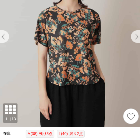
在庫
M(38)
残り3点
L(40)
残り2点