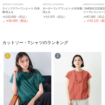
HIROKO KOSHINO
HIROKO KOSHINO
HIROKO KOSHINO
ラインフラワーワンピース /日本
ボーダーフレアワンピース/日本製/
【WEB/京王百貨
製/洗える
洗える
リーブレスジャー
日本製/洗える
￥132,000
（税込）
￥64,900
（税込）
￥47,300
（税込
→
￥66,000
（税込）
→
￥33,110
（税
カットソー・Tシャツのランキング
1
2