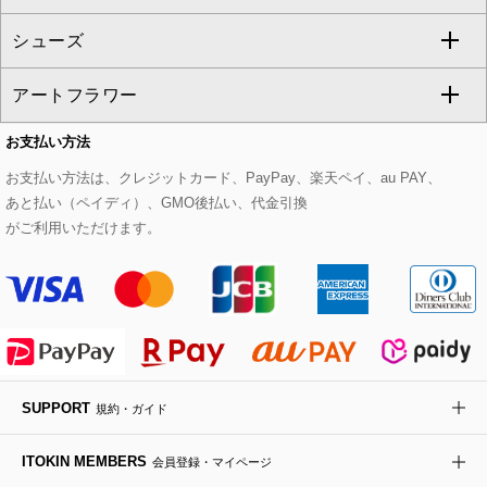
GIANNI LO GIUDICE
シューズ
タンクトップ・キャミソール
その他のパンツ
その他のスカート
セットアップジャケット
ダッフルコート
ストール・マフラー・スヌード
ネックレス
すべてのバッグ
CHRISTIAN AUJARD
アートフラワー
スウェット・ジャージー
セットアップパンツ
チェスターコート
ベルト・サスペンダー
ピアス・イヤリング
トートバッグ
すべてのシューズ
CHRISTIAN AUJARD Lサイズ
お支払い方法
その他のトップス
セットアップスカート
モッズコート
帽子
ブレスレット・バングル
ショルダーバッグ
パンプス
すべてのアートフラワー
eur3
お支払い方法は、クレジットカード、PayPay、楽天ペイ、au PAY、
あと払い（ペイディ）、GMO後払い、代金引換
セットアップワンピース
ステンカラーコート
ヘアアクセサリー
ブローチ・コサージュ
ボストンバッグ
スニーカー
ローズ
Maison de CINQ
がご利用いただけます。
その他のジャケット・スーツ
ノーカラーコート
財布・名刺入れ・ケース
その他のアクセサリー
クラッチバッグ
ブーツ・ブーティー
オーキッド・胡蝶蘭
MK MICHEL KLEIN BAG
ライダースジャケット
ハンカチ・バンダナ
バックパック・リュック
フラットシューズ
カサブランカ・カラー
HIROKO KOSHINO
デニムジャケット
手袋
ボディバッグ・メッセンジャーバッグ
ローファー
ラナンキュラス
re:edition project 165
SUPPORT
規約・ガイド
ダウンジャケット・コート
チャーム・ストラップ
トラベルバッグ
ドレスシューズ
ポプリアレンジ＆フレグランス
HIROKO BIS
ITOKIN MEMBERS
会員登録・マイページ
その他のコート・ブルゾン
ネクタイ
ビジネスバッグ
サンダル・ミュール
グリーン