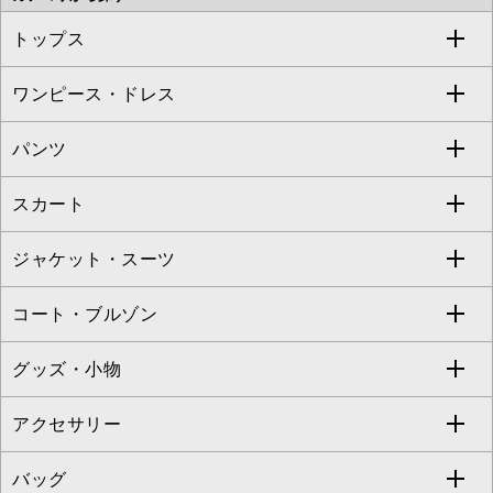
OFUON le MK
MK MICHEL KLEIN HOMME
MK MICHEL KLEIN BAG
トップス
Sybilla
EMILIO ROBBA
ワンピース・ドレス
すべてのトップス
S sybilla
BUYERS SELECT
パンツ
カットソー・Tシャツ
すべてのワンピース・ドレス
Jocomomola
スカート
ブラウス・シャツ
ワンピース
すべてのパンツ
TARA JARMON
ジャケット・スーツ
ニット・セーター
ドレス
フルレングスパンツ
すべてのスカート
ZAPA
コート・ブルゾン
カーディガン
チュニック
クロップド・半端丈パンツ
ロング・マキシ丈スカート
すべてのジャケット・スーツ
TONEA
グッズ・小物
アンサンブルセット
ジャンパースカート
ガウチョ・ワイドパンツ
ひざ丈スカート
テーラードジャケット
すべてのコート・ブルゾン
al'aise modulation
アクセサリー
ベスト・ジレ
その他のワンピース・ドレス
ハーフ・ショート丈パンツ
ミモレ丈スカート
ノーカラージャケット
トレンチコート
すべてのグッズ・小物
GEORGES RECH
バッグ
パーカー
サロペット・オールインワン
ショート・ミニ丈スカート
セットアップ
ピーコート
マスク
すべてのアクセサリー