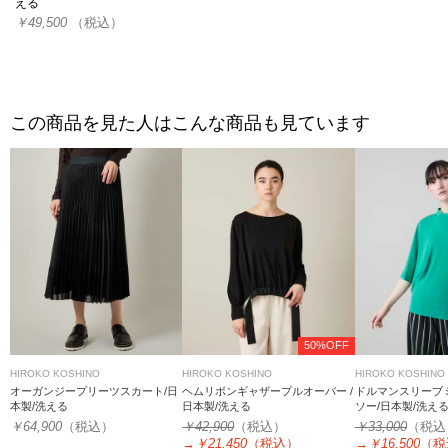
える
￥49,500
（税込）
この商品を見た人はこんな商品も見ています
50%OFF
HIROKO KOSHINO
HIROKO KOSHINO
HIROKO KOSHINO
オーガンジープリーツスカート/日
ヘムリボンギャザープルオーバー /
ドルマンスリーブ
本製/洗える
日本製/洗える
ソー/日本製/洗え
￥64,900
（税込）
￥42,900
（税込）
￥33,000
（税込
→
￥21,450
（税込）
→
￥16,500
（税