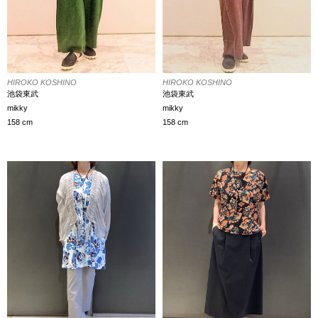
HIROKO KOSHINO
HIROKO KOSHINO
池袋東武
池袋東武
mikky
mikky
158 cm
158 cm