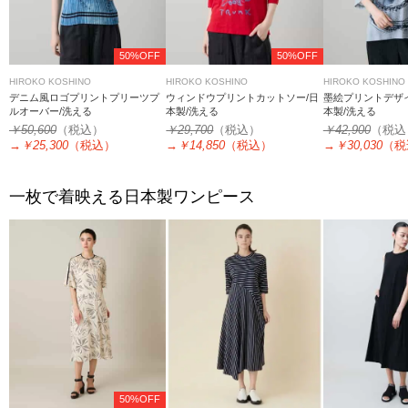
50%OFF
50%OFF
HIROKO KOSHINO
HIROKO KOSHINO
HIROKO KOSHINO
デニム風ロゴプリントプリーツプ
ウィンドウプリントカットソー/日
墨絵プリントデザイ
ルオーバー/洗える
本製/洗える
本製/洗える
￥50,600
（税込）
￥29,700
（税込）
￥42,900
（税込
→
￥25,300
（税込）
→
￥14,850
（税込）
→
￥30,030
（税
一枚で着映える日本製ワンピース
50%OFF