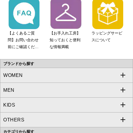
【よくあるご質
【お手入れ工房】
ラッピングサービ
問】お問い合わせ
知っておくと便利
スについて
前にご確認くださ
な情報満載
い。
ブランドから探す
WOMEN
MEN
a.v.v
KIDS
MICHEL KLEIN
a.v.v
OTHERS
MK MICHEL KLEIN
MICHEL KLEIN HOMME
a.v.v
カテゴリから探す