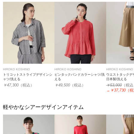
HIROKO KOSHINO
HIROKO KOSHINO
HIROKO KOSHINO
トリコットストライプデザインシ
ピンタックバンドカラーシャツ/洗
ウエストタックデザ
ャツ/洗える
える
日本製/洗える
￥47,300
（税込）
￥49,500
（税込）
￥53,900
（税込
→
￥37,730
（税
軽やかなシアーデザインアイテム