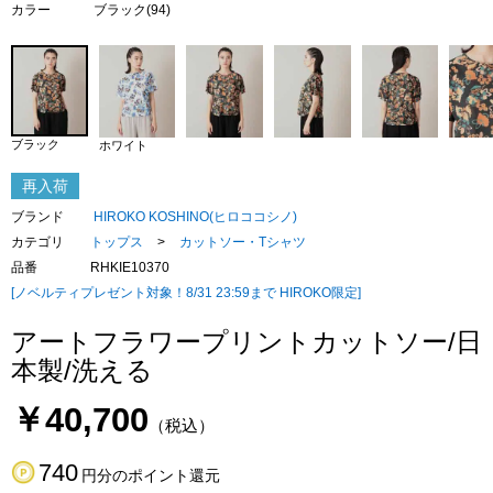
カラー
ブラック(94)
ブラック
ホワイト
再入荷
ブランド
HIROKO KOSHINO(ヒロココシノ)
カテゴリ
トップス
>
カットソー・Tシャツ
品番
RHKIE10370
[ノベルティプレゼント対象！8/31 23:59まで HIROKO限定]
アートフラワープリントカットソー/日
本製/洗える
￥40,700
（税込）
740
円分のポイント還元