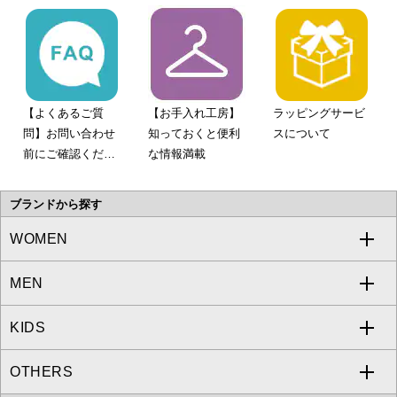
【よくあるご質
【お手入れ工房】
ラッピングサービ
問】お問い合わせ
知っておくと便利
スについて
前にご確認くださ
な情報満載
い。
ブランドから探す
WOMEN
MEN
a.v.v
KIDS
MICHEL KLEIN
a.v.v
OTHERS
MK MICHEL KLEIN
MICHEL KLEIN HOMME
a.v.v