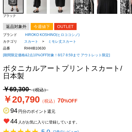
ブラック
返品対象外
今週値下
OUTLET
ブランド
HIROKO KOSHINO(ヒロココシノ)
カテゴリ
スカート
>
ミモレ丈スカート
品番
RHHIB10630
[期間限定価格&2点10%OFF対象！8/17 8:59まで アウトレット限定]
ボタニカルアートプリントスカート/
日本製
￥69,300
（税込）
￥20,790
70
（税込）
%OFF
94
円分のポイント還元
44
人がお気に入りに登録しています。
5.0
(1件のレビュー)