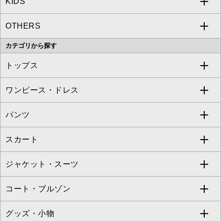
KIDS
MICHEL KLEIN
a.v.v
OTHERS
MK MICHEL KLEIN
MICHEL KLEIN HOMME
a.v.v
カテゴリから探す
OFUON le MK
MK MICHEL KLEIN HOMME
MK MICHEL KLEIN BAG
トップス
Sybilla
EMILIO ROBBA
ワンピース・ドレス
すべてのトップス
S sybilla
BUYERS SELECT
パンツ
カットソー・Tシャツ
すべてのワンピース・ドレス
Jocomomola
スカート
ブラウス・シャツ
ワンピース
すべてのパンツ
TARA JARMON
ジャケット・スーツ
ニット・セーター
ドレス
フルレングスパンツ
すべてのスカート
ZAPA
コート・ブルゾン
カーディガン
チュニック
クロップド・半端丈パンツ
ロング・マキシ丈スカート
すべてのジャケット・スーツ
TONEA
グッズ・小物
アンサンブルセット
ジャンパースカート
ガウチョ・ワイドパンツ
ひざ丈スカート
テーラードジャケット
すべてのコート・ブルゾン