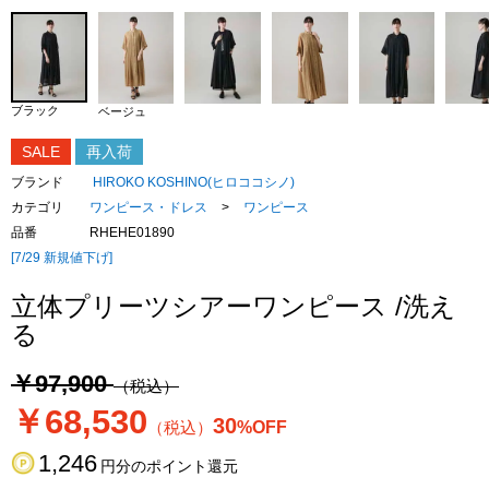
ブラック
ベージュ
SALE
再入荷
ブランド
HIROKO KOSHINO(ヒロココシノ)
カテゴリ
ワンピース・ドレス
>
ワンピース
品番
RHEHE01890
[7/29 新規値下げ]
立体プリーツシアーワンピース /洗え
る
￥97,900
（税込）
￥68,530
30
（税込）
%OFF
1,246
円分のポイント還元