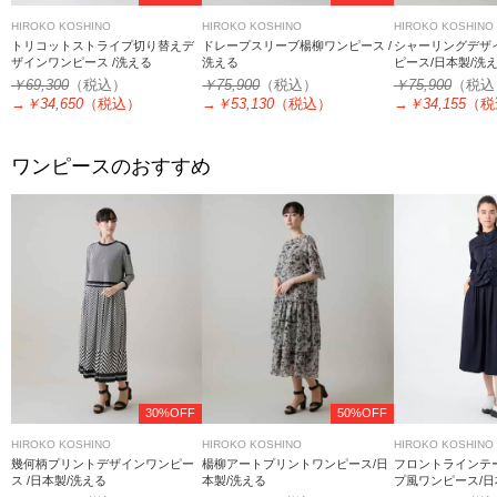
HIROKO KOSHINO
HIROKO KOSHINO
HIROKO KOSHINO
トリコットストライプ切り替えデ
ドレープスリーブ楊柳ワンピース /
シャーリングデザ
ザインワンピース /洗える
洗える
ピース/日本製/洗
￥69,300
（税込）
￥75,900
（税込）
￥75,900
（税込
→
￥34,650
（税込）
→
￥53,130
（税込）
→
￥34,155
（税
ワンピースのおすすめ
30%OFF
50%OFF
HIROKO KOSHINO
HIROKO KOSHINO
HIROKO KOSHINO
幾何柄プリントデザインワンピー
楊柳アートプリントワンピース/日
フロントラインテ
ス /日本製/洗える
本製/洗える
プ風ワンピース/日