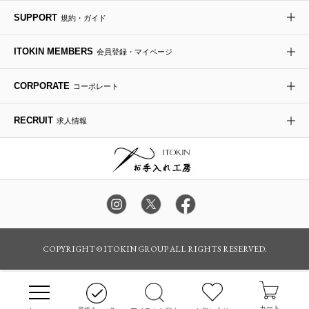
re:edition project 165
SUPPORT
規約・ガイド
ダウンジャケット・コート
チャーム・ストラップ
トラベルバッグ
ドレスシューズ
ポプリアレンジ＆フレグランス
HIROKO BIS
ITOKIN MEMBERS
会員登録・マイページ
その他のコート・ブルゾン
ネクタイ
ビジネスバッグ
サンダル・ミュール
グリーン
HIROKO BIS GRANDE
CORPORATE
コーポレート
ポーチ
その他のバッグ
その他のシューズ
その他のアートフラワー
RECRUIT
求人情報
傘・日傘
アイウェア
レッグウェア
時計
カラー・サイズを選択してカートに入れる
COPYRIGHT © ITOKIN GROUP ALL RIGHTS RESERVED.
その他のグッズ・小物
カート