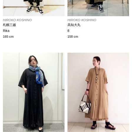
HIROKO KOSHINO
HIROKO KOSHINO
札幌三越
高知大丸
Rika
8
165 cm
158 cm