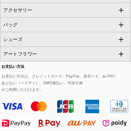
al'aise modulation
アクセサリー
ベスト・ジレ
その他のワンピース・ドレス
ハーフ・ショート丈パンツ
ミモレ丈スカート
ノーカラージャケット
トレンチコート
すべてのグッズ・小物
GEORGES RECH
バッグ
パーカー
サロペット・オールインワン
ショート・ミニ丈スカート
セットアップ
ピーコート
マスク
すべてのアクセサリー
GIANNI LO GIUDICE
シューズ
タンクトップ・キャミソール
その他のパンツ
その他のスカート
セットアップジャケット
ダッフルコート
ストール・マフラー・スヌード
ネックレス
すべてのバッグ
CHRISTIAN AUJARD
アートフラワー
スウェット・ジャージー
セットアップパンツ
チェスターコート
ベルト・サスペンダー
ピアス・イヤリング
トートバッグ
すべてのシューズ
CHRISTIAN AUJARD Lサイズ
お支払い方法
その他のトップス
セットアップスカート
モッズコート
帽子
ブレスレット・バングル
ショルダーバッグ
パンプス
すべてのアートフラワー
eur3
お支払い方法は、クレジットカード、PayPay、楽天ペイ、au PAY、
あと払い（ペイディ）、GMO後払い、代金引換
セットアップワンピース
ステンカラーコート
ヘアアクセサリー
ブローチ・コサージュ
ボストンバッグ
スニーカー
ローズ
Maison de CINQ
がご利用いただけます。
その他のジャケット・スーツ
ノーカラーコート
財布・名刺入れ・ケース
その他のアクセサリー
クラッチバッグ
ブーツ・ブーティー
オーキッド・胡蝶蘭
MK MICHEL KLEIN BAG
ライダースジャケット
ハンカチ・バンダナ
バックパック・リュック
フラットシューズ
カサブランカ・カラー
HIROKO KOSHINO
デニムジャケット
手袋
ボディバッグ・メッセンジャーバッグ
ローファー
ラナンキュラス