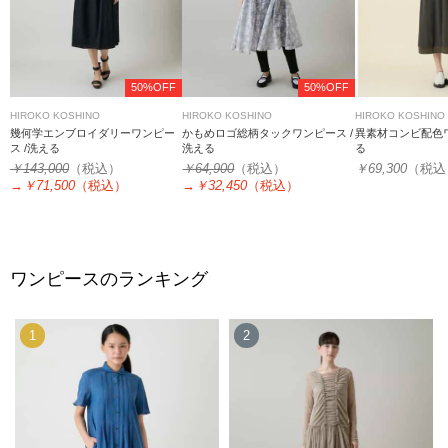
50%OFF
50%OFF
HIROKO KOSHINO
HIROKO KOSHINO
HIROKO KOSHINO
幾何学エンブロイダリーワンピー
かもめロゴ総柄タックワンピース /
異素材コンビ配色
ス /洗える
洗える
る
￥143,000
（税込）
￥64,900
（税込）
￥69,300
（税込
→
￥71,500
（税込）
→
￥32,450
（税込）
ワンピースのランキング
1
2