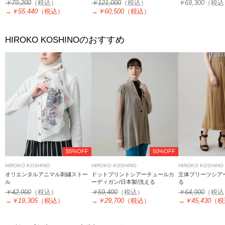
￥79,200
（税込）
￥121,000
（税込）
￥69,300
（税込
→
￥55,440
（税込）
→
￥60,500
（税込）
のおすすめ
HIROKO KOSHINO
55%OFF
50%OFF
HIROKO KOSHINO
HIROKO KOSHINO
HIROKO KOSHINO
オリエンタルアニマル刺繍ストー
ドットプリントシアーチュールカ
立体プリーツシアー
ル
ーディガン/日本製/洗える
る
￥42,900
（税込）
￥59,400
（税込）
￥64,900
（税込
→
￥19,305
（税込）
→
￥29,700
（税込）
→
￥45,430
（税