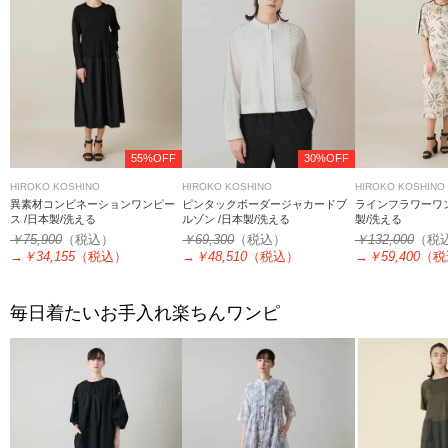
55%OFF
30%OFF
HIROKO KOSHINO
HIROKO KOSHINO
HIROKO KOSHINO
異素材コンビネーションワンピー
ピンタックボーダージャカードブ
ラインフラワーワン
ス /日本製/洗える
ルゾン /日本製/洗える
製/洗える
￥75,900
（税込）
￥69,300
（税込）
￥132,000
（税
→
￥34,155
（税込）
→
￥48,510
（税込）
→
￥59,400
（税
毎日着たいお手入れ楽ちんワンピ