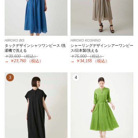
HIROKO BIS
HIROKO KOSHINO
タックデザインシャツワンピース /洗
シャーリングデザインシアーワンピー
濯機で洗える
ス/日本製/洗える
￥39,600
（税込）
￥75,900
（税込）
→
￥23,760
（税込）
→
￥34,155
（税込）
3
4