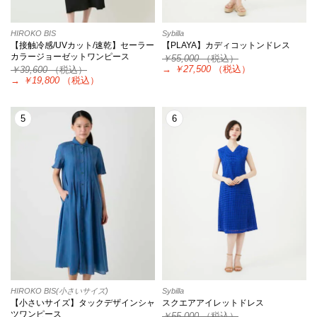
HIROKO BIS
Sybilla
【接触冷感/UVカット/速乾】セーラー
【PLAYA】カディコットンドレス
カラージョーゼットワンピース
￥55,000
（税込）
→
￥27,500
（税込）
￥39,600
（税込）
→
￥19,800
（税込）
5
6
HIROKO BIS(小さいサイズ)
Sybilla
【小さいサイズ】タックデザインシャ
スクエアアイレットドレス
ツワンピース
￥55,000
（税込）