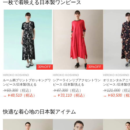
一枚で着映える日本製ワンピース
30%OFF
30%OFF
HIROKO KOSHINO
HIROKO KOSHINO
HIROKO KOSHINO
ルーム柄プリントブロッキングワ
シアーラインリブアクセントワン
オリエンタルアニ
ンピース/日本製/洗える
ピース /日本製/洗える
ンピース /日本製/
￥69,300
（税込）
￥47,300
（税込）
￥121,000
（税
→
￥48,510
（税込）
→
￥33,110
（税込）
→
￥60,500
（税
快適な着心地の日本製アイテム