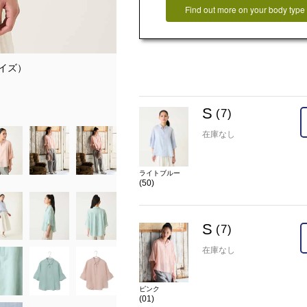
Find out more on your body type
サイズ）
model:H172 B81 W58 H86 着用サ
在庫
S(7)
×
S
カラー
ピンク(01)
(7)
在庫なし
ライトブルー
(50)
S
(7)
在庫なし
ピンク
(01)