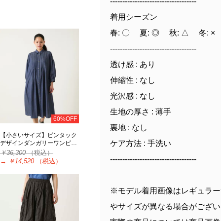
-----------------------------------
着用シーズン
春: 〇 夏: ◎ 秋: △ 冬: ×
-----------------------------------
透け感 : あり
伸縮性 : なし
光沢感 : なし
生地の厚さ : 薄手
60%OFF
裏地 : なし
【小さいサイズ】ピンタック
ケア方法 : 手洗い
デザインダンガリーワンピ…
￥36,300
（税込）
-----------------------------------
→
￥14,520
（税込）
※モデル着用画像はレギュラー
やサイズが異なる場合がござい