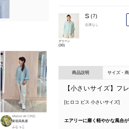
S
(7)
在庫なし
グリーン
(30)
商品説明
サイズ・
【小さいサイズ】フ
[ヒロコ ビス 小さいサイズ]
Maison de CINQ
エアリーに靡く軽やかな風合が
新宿高島屋
ふじっこ