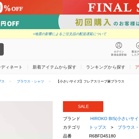
>地震の影響によるご注文品の配送遅延について
ログイン
最近
新規会員登録
した
ーディネート
新着アイテムから探す
ランキングから探す
プス
ブラウス・シャツ
【小さいサイズ】フレアスリーブ麻ブラウス
SALE
ブランド
HIROKO BIS(小さいサ
カテゴリ
トップス
>
ブラウス
品番
R6BFD45180