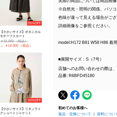
実際の商品については商品画像
※自然光・照明の関係、パソコ
色味が違って見える場合がござ
55%OFF
詳細画像をご参照ください。
【小さいサイズ】ボタニカル
モチーフスカート
￥31,900
（税込）
model:H172 B81 W58 
→
￥14,300
（税込）
■展開サイズ：S（7号）
店舗へのお問い合わせの際は、
品番: R6BFD45180
60%OFF
初めてのお客様へ
【小さいサイズ】リネンライ
クショートジャケット
返品・交換について
｜
送料につい