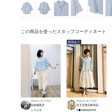
この商品を使ったスタッフコーディネート
動画あり
Maison de CINQ
Maison de CINQ
近鉄橿原店
京王百貨店新宿店
シマユキ
K◆YAMASHITA