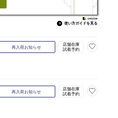
>
使い方ガイドを見る
イズ:M（レギュラーサイズ）
model:H172 B81 W5
在庫
S(7)
×
カラー
グリーン(30)
店舗在庫
再入荷お知らせ
試着予約
店舗在庫
再入荷お知らせ
試着予約