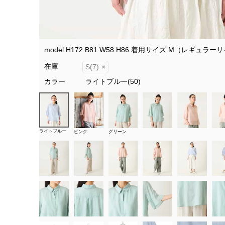
model:H172 B81 W58 H86 着用サイズ:M（レギュラー
在庫
S(7)
×
カラー
ライトブルー(50)
ライトブルー
ピンク
グリーン