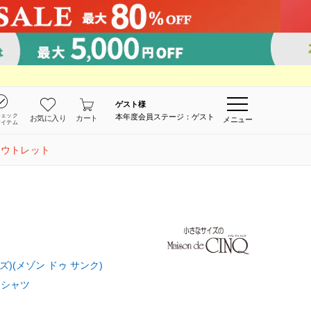
ゲスト
様
チェック
本年度会員ステージ：ゲスト
お気に入り
カート
メニュー
アイテム
アウトレット
イズ)(メゾン ドゥ サンク)
・シャツ