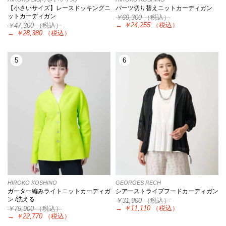
【小さいサイズ】レースドッキングニ
パーツ切り替えニットカーディガン
ットカーディガン
￥69,300
（税込）
→
￥24,255
（税込）
￥47,300
（税込）
→
￥28,380
（税込）
5
6
HIROKO KOSHINO
GEORGES RECH
ガーター編みライトニットカーディガ
シアーストライプフードカーディガン
ン /洗える
￥31,900
（税込）
→
￥11,110
（税込）
￥75,900
（税込）
→
￥22,770
（税込）