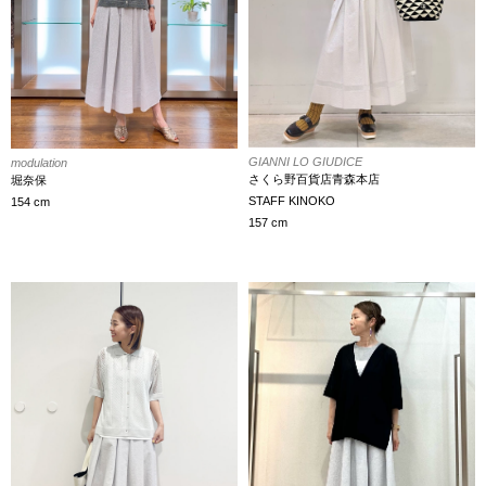
GIANNI LO GIUDICE
modulation
さくら野百貨店青森本店
堀奈保
STAFF KINOKO
154 cm
157 cm