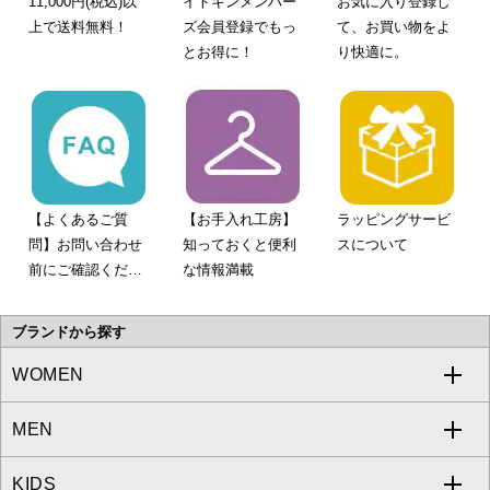
11,000円(税込)以
イトキンメンバー
お気に入り登録し
上で送料無料！
ズ会員登録でもっ
て、お買い物をよ
とお得に！
り快適に。
【よくあるご質
【お手入れ工房】
ラッピングサービ
問】お問い合わせ
知っておくと便利
スについて
前にご確認くださ
な情報満載
い。
ブランドから探す
WOMEN
MEN
a.v.v
KIDS
MICHEL KLEIN
a.v.v