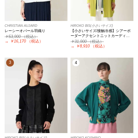
CHRISTIAN AUJARD
HIROKO BIS(小さいサイズ)
レーシーオパール羽織り
【小さいサイズ/接触冷感】シアーボ
ーダーアクセントニットカーディ…
￥53,900
（税込）
→
￥16,170
（税込）
￥31,900
（税込）
→
￥8,910
（税込）
3
4
HIROKO BIS(小さいサイズ)
HIROKO KOSHINO