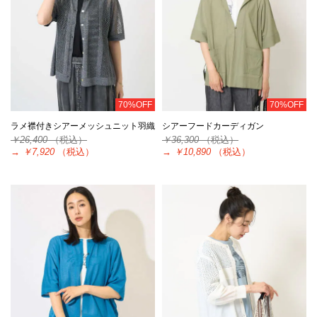
70%OFF
70%OFF
ラメ襟付きシアーメッシュニット羽織
シアーフードカーディガン
￥26,400
（税込）
￥36,300
（税込）
→
￥7,920
（税込）
→
￥10,890
（税込）