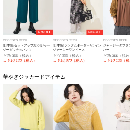
60%OFF
60%OFF
GEORGES RECH
GEORGES RECH
GEORGES RECH
[日本製/セットアップ対応]ジャー
[日本製]ランダムボーダーAライン
ジャージータフタ
ジーガウチョパンツ
ジャージーワンピース
バー
￥25,300
（税込）
￥47,300
（税込）
￥25,300
（税込
→
￥10,120
（税込）
→
￥18,920
（税込）
→
￥10,120
（税
華やぎジャカードアイテム