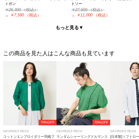
ィガン
トソー
￥25,300
（税込）
￥27,500
（税込）
→
￥7,590
（税込）
→
￥11,000
（税込）
もっと見る▼
この商品を見た人はこんな商品も見ています
70%OFF
70%OFF
GEORGES RECH
GEORGES RECH
GEORGES RECH
コットンエンブロイダリー羽織ブ
ランダムシャーリングドルマンス
[日本製]ソフトロ