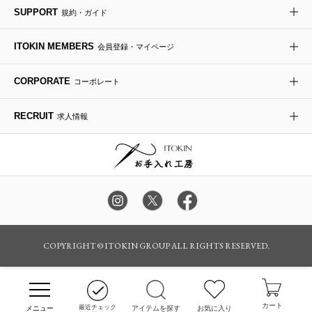
SUPPORT
規約・ガイド
ダウンジャケット・コート
チャーム・ストラップ
トラベルバッグ
ドレスシューズ
ポプリアレンジ＆フレグランス
HIROKO BIS
ITOKIN MEMBERS
会員登録・マイページ
その他のコート・ブルゾン
ネクタイ
ビジネスバッグ
サンダル・ミュール
グリーン
HIROKO BIS GRANDE
CORPORATE
コーポレート
ポーチ
その他のバッグ
その他のシューズ
その他のアートフラワー
RECRUIT
求人情報
傘・日傘
アイウェア
レッグウェア
時計
カラー・サイズを選択してカートに入れる
COPYRIGHT © ITOKIN GROUP ALL RIGHTS RESERVED.
その他のグッズ・小物
カート
最近チェック
アイテムを探す
お気に入り