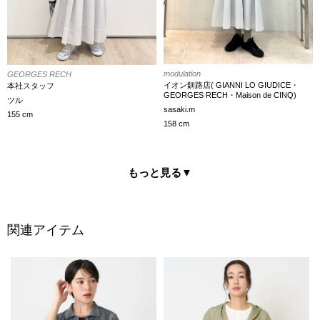
modulation
GEORGES RECH
イオン釧路店( GIANNI LO GIUDICE・
本社スタッフ
GEORGES RECH・Maison de CINQ)
ツル
sasaki.m
155 cm
158 cm
もっと見る
▼
関連アイテム