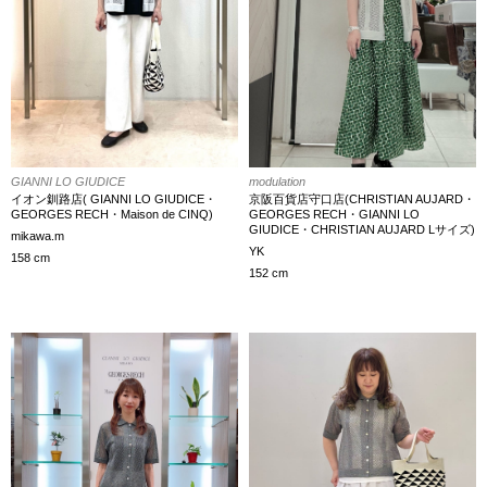
modulation
GIANNI LO GIUDICE
京阪百貨店守口店(CHRISTIAN AUJARD・
イオン釧路店( GIANNI LO GIUDICE・
GEORGES RECH・GIANNI LO
GEORGES RECH・Maison de CINQ)
GIUDICE・CHRISTIAN AUJARD Lサイズ)
mikawa.m
YK
158 cm
152 cm