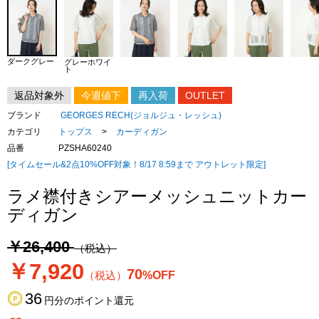
ダークグレー
グレーホワイ
ト
返品対象外
今週値下
再入荷
OUTLET
ブランド
GEORGES RECH(ジョルジュ・レッシュ)
カテゴリ
トップス
>
カーディガン
品番
PZSHA60240
[タイムセール&2点10%OFF対象！8/17 8:59まで アウトレット限定]
ラメ襟付きシアーメッシュニットカー
ディガン
￥26,400
（税込）
￥7,920
70
（税込）
%OFF
36
円分のポイント還元