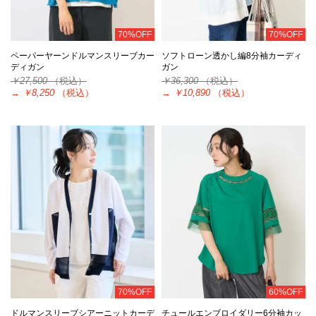
70%OFF
70%OFF
ペーパーヤーンドルマンスリーブカー
ソフトローン透かし編8分袖カーディ
ディガン
ガン
￥27,500
（税込）
￥36,300
（税込）
→
￥8,250
（税込）
→
￥10,890
（税込）
70%OFF
60%OFF
ドルマンスリーブシアーニットカーデ
チュールエンブロイダリー6分袖カッ