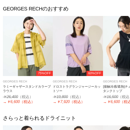
のおすすめ
GEORGES RECH
75%OFF
60%OFF
GEORGES RECH
GEORGES RECH
GEORGES RECH
ラミーギャザースタンドカラーブ
ドロストラグランジャージーカッ
[接触冷感/遮熱]
ラウス
トソー
タンクトップ
￥26,400
（税込）
￥19,800
（税込）
￥16,500
（税込
→
￥6,600
（税込）
→
￥7,920
（税込）
→
￥6,600
（税
さらっと着られるドライニット