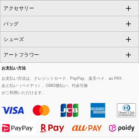
アクセサリー
ベスト・ジレ
その他のワンピース・ドレス
ハーフ・ショート丈パンツ
ミモレ丈スカート
ノーカラージャケット
トレンチコート
すべてのグッズ・小物
GEORGES RECH
バッグ
パーカー
サロペット・オールインワン
ショート・ミニ丈スカート
セットアップ
ピーコート
マスク
すべてのアクセサリー
GIANNI LO GIUDICE
シューズ
タンクトップ・キャミソール
その他のパンツ
その他のスカート
セットアップジャケット
ダッフルコート
ストール・マフラー・スヌード
ネックレス
すべてのバッグ
CHRISTIAN AUJARD
アートフラワー
スウェット・ジャージー
セットアップパンツ
チェスターコート
ベルト・サスペンダー
ピアス・イヤリング
トートバッグ
すべてのシューズ
CHRISTIAN AUJARD Lサイズ
お支払い方法
その他のトップス
セットアップスカート
モッズコート
帽子
ブレスレット・バングル
ショルダーバッグ
パンプス
すべてのアートフラワー
eur3
お支払い方法は、クレジットカード、PayPay、楽天ペイ、au PAY、
あと払い（ペイディ）、GMO後払い、代金引換
セットアップワンピース
ステンカラーコート
ヘアアクセサリー
ブローチ・コサージュ
ボストンバッグ
スニーカー
ローズ
Maison de CINQ
がご利用いただけます。
その他のジャケット・スーツ
ノーカラーコート
財布・名刺入れ・ケース
その他のアクセサリー
クラッチバッグ
ブーツ・ブーティー
オーキッド・胡蝶蘭
MK MICHEL KLEIN BAG
ライダースジャケット
ハンカチ・バンダナ
バックパック・リュック
フラットシューズ
カサブランカ・カラー
HIROKO KOSHINO
デニムジャケット
手袋
ボディバッグ・メッセンジャーバッグ
ローファー
ラナンキュラス
re:edition project 165