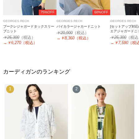
75%OFF
60%OFF
GEORGES RECH
GEORGES RECH
GEORGES RECH
ブークレジャガードタックスリー
バイカラージャカードニット
[セットアップ対応
ブニット
エアジャガードニ
￥20,900
（税込）
￥25,300
（税込）
￥25,300
（税込
→
￥8,360
（税込）
→
￥6,270
（税込）
→
￥7,590
（税
カーディガンのランキング
1
2