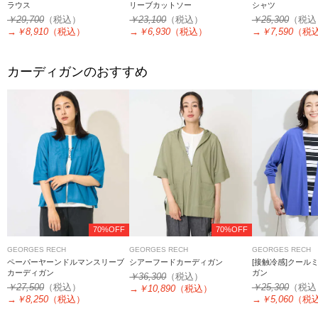
ラウス
リーブカットソー
シャツ
￥29,700
（税込）
￥23,100
（税込）
￥25,300
（税込
→
￥8,910
（税込）
→
￥6,930
（税込）
→
￥7,590
（税
カーディガンのおすすめ
70%OFF
70%OFF
GEORGES RECH
GEORGES RECH
GEORGES RECH
ペーパーヤーンドルマンスリーブ
シアーフードカーディガン
[接触冷感]クール
カーディガン
ガン
￥36,300
（税込）
￥27,500
（税込）
￥25,300
（税込
→
￥10,890
（税込）
→
￥8,250
（税込）
→
￥5,060
（税