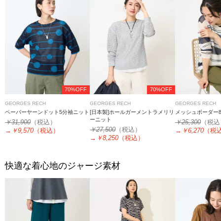
70%OFF
70%OFF
GEORGES RECH
GEORGES RECH
GEORGES RECH
ペーパーヤーンドット5分袖ニット
[日本製]ホールガーメントラメリリ
メッシュボーダー
ーニット
￥31,900
（税込）
￥25,300
（税込
￥27,500
（税込）
→
￥9,570
（税込）
→
￥6,270
（税
→
￥8,250
（税込）
快適な着心地のジャージ素材