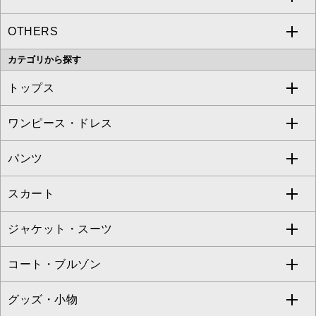
OTHERS
MK MICHEL KLEIN
MICHEL KLEIN HOMME
a.v.v
カテゴリから探す
OFUON le MK
MK MICHEL KLEIN HOMME
MK MICHEL KLEIN BAG
トップス
Sybilla
EMILIO ROBBA
ワンピース・ドレス
すべてのトップス
S sybilla
BUYERS SELECT
パンツ
カットソー・Tシャツ
すべてのワンピース・ドレス
Jocomomola
スカート
ブラウス・シャツ
ワンピース
すべてのパンツ
TARA JARMON
ジャケット・スーツ
ニット・セーター
ドレス
フルレングスパンツ
すべてのスカート
ZAPA
コート・ブルゾン
カーディガン
チュニック
クロップド・半端丈パンツ
ロング・マキシ丈スカート
すべてのジャケット・スーツ
TONEA
グッズ・小物
アンサンブルセット
ジャンパースカート
ガウチョ・ワイドパンツ
ひざ丈スカート
テーラードジャケット
すべてのコート・ブルゾン
al'aise modulation