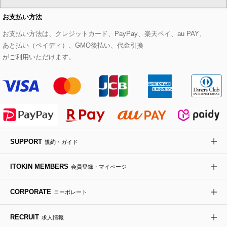
CHRISTIAN AUJARD Lサイズ
お支払い方法
その他のトップス
セットアップスカート
モッズコート
帽子
ブレスレット・バングル
ショルダーバッグ
パンプス
すべてのアートフラワー
eur3
お支払い方法は、クレジットカード、PayPay、楽天ペイ、au PAY、
あと払い（ペイディ）、GMO後払い、代金引換
セットアップワンピース
ステンカラーコート
ヘアアクセサリー
ブローチ・コサージュ
ボストンバッグ
スニーカー
ローズ
Maison de CINQ
がご利用いただけます。
その他のジャケット・スーツ
ノーカラーコート
財布・名刺入れ・ケース
その他のアクセサリー
クラッチバッグ
ブーツ・ブーティー
オーキッド・胡蝶蘭
MK MICHEL KLEIN BAG
ライダースジャケット
ハンカチ・バンダナ
バックパック・リュック
フラットシューズ
カサブランカ・カラー
HIROKO KOSHINO
デニムジャケット
手袋
ボディバッグ・メッセンジャーバッグ
ローファー
ラナンキュラス
re:edition project 165
SUPPORT
規約・ガイド
ダウンジャケット・コート
チャーム・ストラップ
トラベルバッグ
ドレスシューズ
ポプリアレンジ＆フレグランス
HIROKO BIS
ITOKIN MEMBERS
会員登録・マイページ
その他のコート・ブルゾン
ネクタイ
ビジネスバッグ
サンダル・ミュール
グリーン
HIROKO BIS GRANDE
CORPORATE
コーポレート
ポーチ
その他のバッグ
その他のシューズ
その他のアートフラワー
RECRUIT
求人情報
傘・日傘