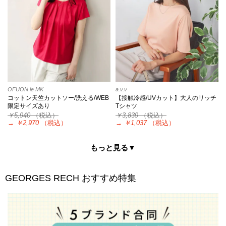
OFUON le MK
a.v.v
コットン天竺カットソー/洗える/WEB
【接触冷感/UVカット】大人のリッチ
限定サイズあり
Tシャツ
￥5,940
（税込）
￥3,839
（税込）
→
￥2,970
（税込）
→
￥1,037
（税込）
もっと見る▼
GEORGES RECH
おすすめ特集