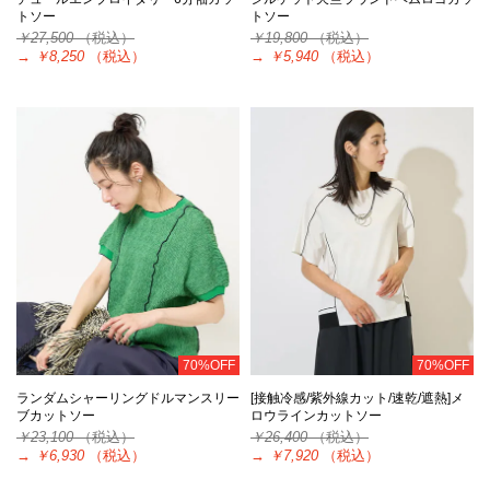
トソー
トソー
￥27,500
（税込）
￥19,800
（税込）
→
￥8,250
（税込）
→
￥5,940
（税込）
70%OFF
70%OFF
ランダムシャーリングドルマンスリー
[接触冷感/紫外線カット/速乾/遮熱]メ
ブカットソー
ロウラインカットソー
￥23,100
（税込）
￥26,400
（税込）
→
￥6,930
（税込）
→
￥7,920
（税込）