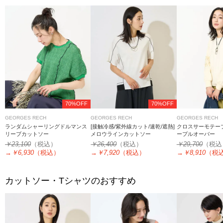
70%OFF
70%OFF
GEORGES RECH
GEORGES RECH
GEORGES RECH
ランダムシャーリングドルマンス
[接触冷感/紫外線カット/速乾/遮熱]
クロスサーモテー
リーブカットソー
メロウラインカットソー
ープルオーバー
￥23,100
（税込）
￥26,400
（税込）
￥29,700
（税込
→
￥6,930
（税込）
→
￥7,920
（税込）
→
￥8,910
（税
カットソー・Tシャツのおすすめ