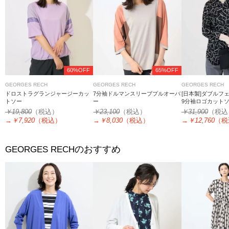
60%OFF
65%OFF
GEORGES RECH
GEORGES RECH
GEORGES RECH
ドロストラグランジャージーカッ
7分袖ドルマンスリーブプルオーバ
[日本製]ダブルフ
トソー
ー
9分袖ロゴカット
￥19,800
（税込）
￥23,100
（税込）
￥31,900
（税込
→
￥7,920
（税込）
→
￥8,030
（税込）
→
￥12,760
（税
のおすすめ
GEORGES RECH