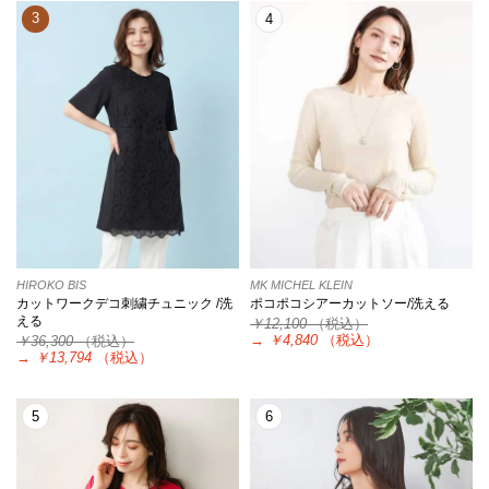
3
4
HIROKO BIS
MK MICHEL KLEIN
カットワークデコ刺繍チュニック /洗
ポコポコシアーカットソー/洗える
える
￥12,100
（税込）
→
￥4,840
（税込）
￥36,300
（税込）
→
￥13,794
（税込）
5
6