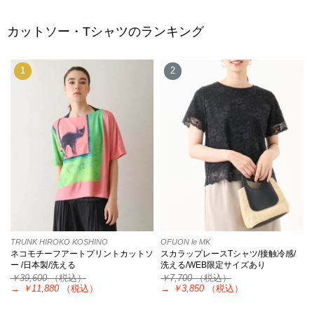
カットソー・Tシャツのランキング
1
2
TRUNK HIROKO KOSHINO
OFUON le MK
ネコモチーフアートプリントカットソ
スカラップレースTシャツ/接触冷感/
ー /日本製/洗える
洗える/WEB限定サイズあり
￥39,600
（税込）
￥7,700
（税込）
→
￥11,880
（税込）
→
￥3,850
（税込）