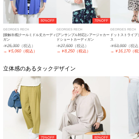
80%OFF
70%OFF
GEORGES RECH
GEORGES RECH
GEORGES RECH
[接触冷感]クールミドル丈カーディ
[アンサンブル対応]シアージャカー
ドットストライプ
ガン
ドショートカーディガン
ス
￥25,300
（税込）
￥27,500
（税込）
￥53,900
（税込
→
￥5,060
（税込）
→
￥8,250
（税込）
→
￥16,170
（税
立体感のあるタックデザイン
75%OFF
80%OFF