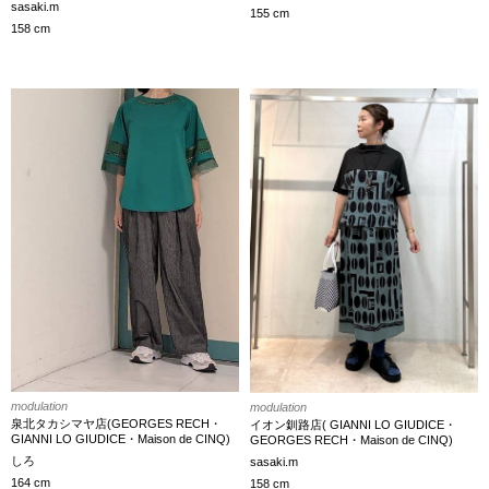
sasaki.m
155 cm
158 cm
modulation
modulation
泉北タカシマヤ店(GEORGES RECH・
イオン釧路店( GIANNI LO GIUDICE・
GIANNI LO GIUDICE・Maison de CINQ)
GEORGES RECH・Maison de CINQ)
しろ
sasaki.m
164 cm
158 cm