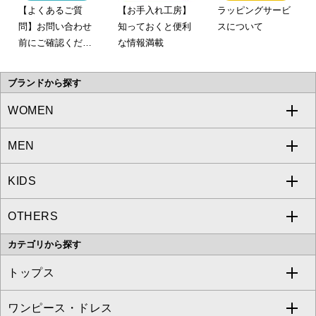
【よくあるご質
【お手入れ工房】
ラッピングサービ
問】お問い合わせ
知っておくと便利
スについて
前にご確認くださ
な情報満載
い。
ブランドから探す
WOMEN
MEN
a.v.v
KIDS
MICHEL KLEIN
a.v.v
OTHERS
MK MICHEL KLEIN
MICHEL KLEIN HOMME
a.v.v
カテゴリから探す
OFUON le MK
MK MICHEL KLEIN HOMME
MK MICHEL KLEIN BAG
トップス
Sybilla
EMILIO ROBBA
ワンピース・ドレス
すべてのトップス