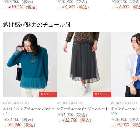
￥25,300
（税込）
￥19,800
（税込）
￥23,100
（税込
→
￥10,120
（税込）
→
￥5,940
（税込）
→
￥8,030
（税
透け感が魅力のチュール服
60%OFF
60%OFF
GEORGES RECH
GEORGES RECH
GEORGES RECH
カシミヤフレアチュールプルオー
シアーチュールギャザースカート
ダイヤチュールネ
バー
ゾン
￥31,900
（税込）
￥23,100
（税込）
￥39,600
（税込
→
￥12,760
（税込）
→
￥9,240
（税込）
→
￥9,900
（税