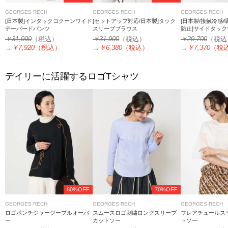
GEORGES RECH
GEORGES RECH
GEORGES RECH
[日本製]インタックコクーンワイド
[セットアップ対応/日本製]タック
[日本製/接触冷感/
テーパードパンツ
スリーブブラウス
防止]サイドタッ
￥31,900
（税込）
￥31,900
（税込）
￥29,700
（税込
→
￥7,920
（税込）
→
￥6,380
（税込）
→
￥7,370
（税
デイリーに活躍するロゴTシャツ
60%OFF
70%OFF
GEORGES RECH
GEORGES RECH
GEORGES RECH
ロゴポンチジャージープルオーバ
スムースロゴ刺繍ロングスリーブ
フレアチュールス
ー
カットソー
トソー