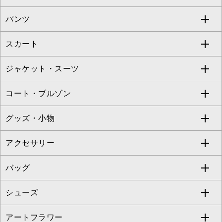
S sybilla
BUYERS SELECT
パンツ
カットソー・Tシャツ
すべてのワンピース・ドレス
Jocomomola
スカート
ブラウス・シャツ
ワンピース
すべてのパンツ
TARA JARMON
ジャケット・スーツ
ニット・セーター
ドレス
フルレングスパンツ
すべてのスカート
ZAPA
コート・ブルゾン
カーディガン
チュニック
クロップド・半端丈パンツ
ロング・マキシ丈スカート
すべてのジャケット・スーツ
TONEA
グッズ・小物
アンサンブルセット
ジャンパースカート
ガウチョ・ワイドパンツ
ひざ丈スカート
テーラードジャケット
すべてのコート・ブルゾン
al'aise modulation
アクセサリー
ベスト・ジレ
その他のワンピース・ドレス
ハーフ・ショート丈パンツ
ミモレ丈スカート
ノーカラージャケット
トレンチコート
すべてのグッズ・小物
GEORGES RECH
バッグ
パーカー
サロペット・オールインワン
ショート・ミニ丈スカート
セットアップ
ピーコート
マスク
すべてのアクセサリー
GIANNI LO GIUDICE
シューズ
タンクトップ・キャミソール
その他のパンツ
その他のスカート
セットアップジャケット
ダッフルコート
ストール・マフラー・スヌード
ネックレス
すべてのバッグ
CHRISTIAN AUJARD
アートフラワー
スウェット・ジャージー
セットアップパンツ
チェスターコート
ベルト・サスペンダー
ピアス・イヤリング
トートバッグ
すべてのシューズ