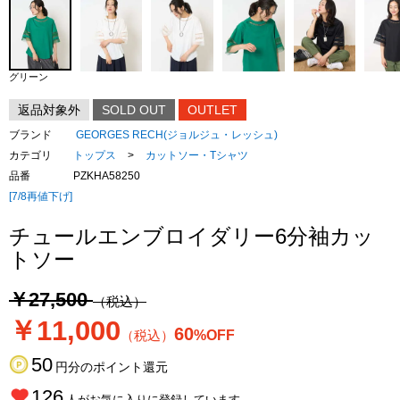
グリーン
返品対象外
SOLD OUT
OUTLET
ブランド
GEORGES RECH(ジョルジュ・レッシュ)
カテゴリ
トップス
>
カットソー・Tシャツ
品番
PZKHA58250
[7/8再値下げ]
チュールエンブロイダリー6分袖カッ
トソー
￥27,500
（税込）
￥11,000
60
（税込）
%OFF
50
円分のポイント還元
126
人がお気に入りに登録しています。