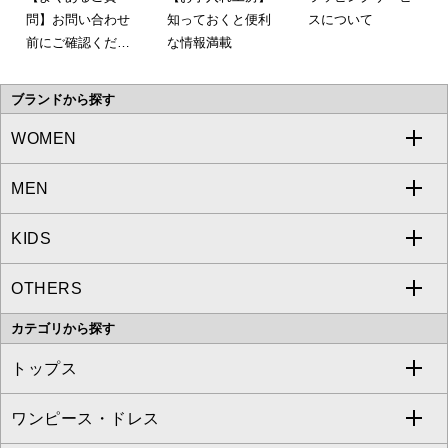
問】お問い合わせ
知っておくと便利
スについて
前にご確認くださ
な情報満載
い。
ブランドから探す
WOMEN
MEN
a.v.v
KIDS
MICHEL KLEIN
a.v.v
OTHERS
MK MICHEL KLEIN
MICHEL KLEIN HOMME
a.v.v
カテゴリから探す
OFUON le MK
MK MICHEL KLEIN HOMME
MK MICHEL KLEIN BAG
トップス
Sybilla
EMILIO ROBBA
ワンピース・ドレス
すべてのトップス
S sybilla
BUYERS SELECT