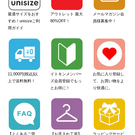
最適サイズをおす
アウトレット 最大
メールマガジン会
すめ！unisizeご利
80%OFF！
員様募集中！
用ガイド
11,000円(税込)以
イトキンメンバー
お気に入り登録し
上で送料無料！
ズ会員登録でもっ
て、お買い物をよ
とお得に！
り快適に。
【よくあるご質
【お手入れ工房】
ラッピングサービ