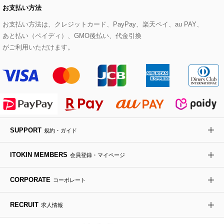
お支払い方法
その他のトップス
セットアップスカート
モッズコート
帽子
ブレスレット・バングル
ショルダーバッグ
パンプス
すべてのアートフラワー
eur3
お支払い方法は、クレジットカード、PayPay、楽天ペイ、au PAY、
あと払い（ペイディ）、GMO後払い、代金引換
セットアップワンピース
ステンカラーコート
ヘアアクセサリー
ブローチ・コサージュ
ボストンバッグ
スニーカー
ローズ
Maison de CINQ
がご利用いただけます。
その他のジャケット・スーツ
ノーカラーコート
財布・名刺入れ・ケース
その他のアクセサリー
クラッチバッグ
ブーツ・ブーティー
オーキッド・胡蝶蘭
MK MICHEL KLEIN BAG
ライダースジャケット
ハンカチ・バンダナ
バックパック・リュック
フラットシューズ
カサブランカ・カラー
HIROKO KOSHINO
デニムジャケット
手袋
ボディバッグ・メッセンジャーバッグ
ローファー
ラナンキュラス
re:edition project 165
SUPPORT
規約・ガイド
ダウンジャケット・コート
チャーム・ストラップ
トラベルバッグ
ドレスシューズ
ポプリアレンジ＆フレグランス
HIROKO BIS
ITOKIN MEMBERS
会員登録・マイページ
その他のコート・ブルゾン
ネクタイ
ビジネスバッグ
サンダル・ミュール
グリーン
HIROKO BIS GRANDE
CORPORATE
コーポレート
ポーチ
その他のバッグ
その他のシューズ
その他のアートフラワー
RECRUIT
求人情報
傘・日傘