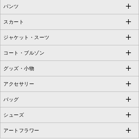
パンツ
カットソー・Tシャツ
すべてのワンピース・ドレス
Jocomomola
スカート
ブラウス・シャツ
ワンピース
すべてのパンツ
TARA JARMON
ジャケット・スーツ
ニット・セーター
ドレス
フルレングスパンツ
すべてのスカート
ZAPA
コート・ブルゾン
カーディガン
チュニック
クロップド・半端丈パンツ
ロング・マキシ丈スカート
すべてのジャケット・スーツ
TONEA
グッズ・小物
アンサンブルセット
ジャンパースカート
ガウチョ・ワイドパンツ
ひざ丈スカート
テーラードジャケット
すべてのコート・ブルゾン
al'aise modulation
アクセサリー
ベスト・ジレ
その他のワンピース・ドレス
ハーフ・ショート丈パンツ
ミモレ丈スカート
ノーカラージャケット
トレンチコート
すべてのグッズ・小物
GEORGES RECH
バッグ
パーカー
サロペット・オールインワン
ショート・ミニ丈スカート
セットアップ
ピーコート
マスク
すべてのアクセサリー
GIANNI LO GIUDICE
シューズ
タンクトップ・キャミソール
その他のパンツ
その他のスカート
セットアップジャケット
ダッフルコート
ストール・マフラー・スヌード
ネックレス
すべてのバッグ
CHRISTIAN AUJARD
アートフラワー
スウェット・ジャージー
セットアップパンツ
チェスターコート
ベルト・サスペンダー
ピアス・イヤリング
トートバッグ
すべてのシューズ
CHRISTIAN AUJARD Lサイズ