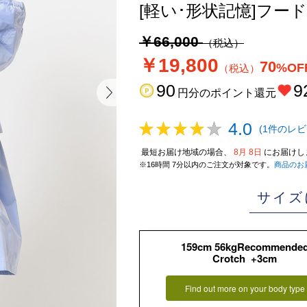
[軽い･形状記憶]フ
￥66,000
（税込）
￥19,800
70
%OF
（税込）
90
9
円分のポイント還元
4.0
(1件のレビ
最短お届け地域の場合、
8月 8日
にお届けし
※16時間 7分以内のご注文が対象です。
商品のお
サイズ
159cm 56kgRecommende
Crotch +3cm
Find out more on your body type