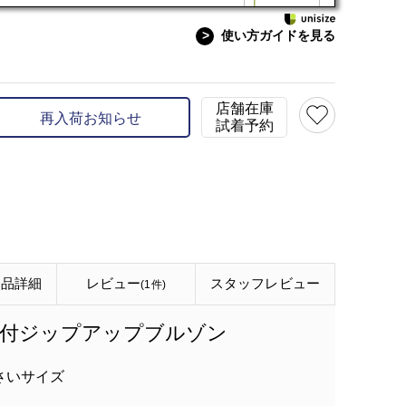
>
使い方ガイドを見る
サイズ:M（レギュラーサイズ）
model:H172 B81 W5
店舗在庫
再入荷お知らせ
試着予約
商品詳細
レビュー
スタッフ
レビュー
(1件)
ード付ジップアップブルゾン
さいサイズ