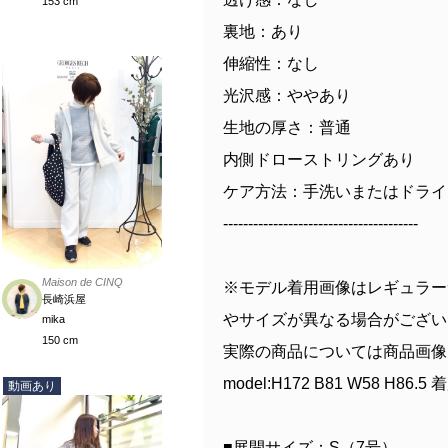
153 cm
裏地：あり
伸縮性：なし
光沢感：ややあり
生地の厚さ：普通
内側ドローストリングあり
ケア方法：手洗いまたはドライ
---------------------------------------
Maison de CINQ
※モデル着用画像はレギュラー
長崎浜屋
やサイズが異なる場合がござい
mika
150 cm
実際の商品については商品画像
model:H172 B81 W58 H
動画あり
■展開サイズ：S（7号）