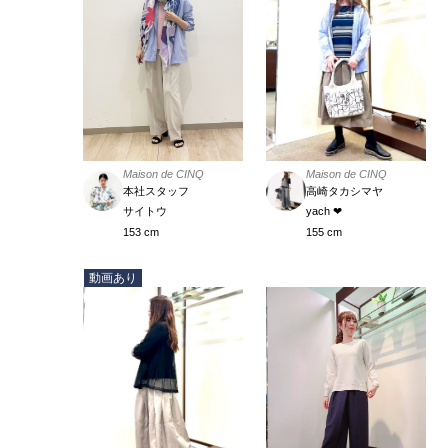
Maison de CINQ
Maison de CINQ
高崎タカシマヤ
本社スタッフ
yach ❤︎
サイトウ
155 cm
153 cm
動画あり