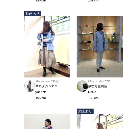
161 cm
150 cm
動画あり
Maison de CINQ
Maison de CINQ
伊勢丹立川店
高崎タカシマヤ
Reiko
yach ❤︎
156 cm
155 cm
動画あり