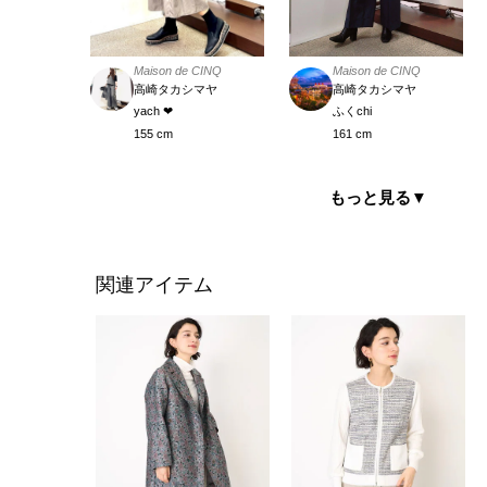
Maison de CINQ
Maison de CINQ
高崎タカシマヤ
高崎タカシマヤ
yach ❤︎
ふくchi
155 cm
161 cm
もっと見る
▼
関連アイテム