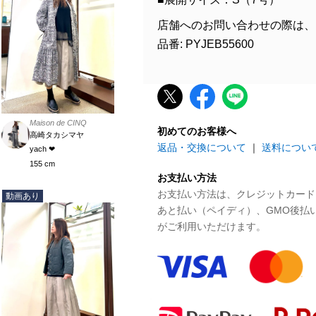
店舗へのお問い合わせの際は、
品番: PYJEB55600
Maison de CINQ
初めてのお客様へ
高崎タカシマヤ
返品・交換について
｜
送料につい
yach ❤︎
155 cm
お支払い方法
お支払い方法は、クレジットカード、P
動画あり
あと払い（ペイディ）、GMO後払
がご利用いただけます。