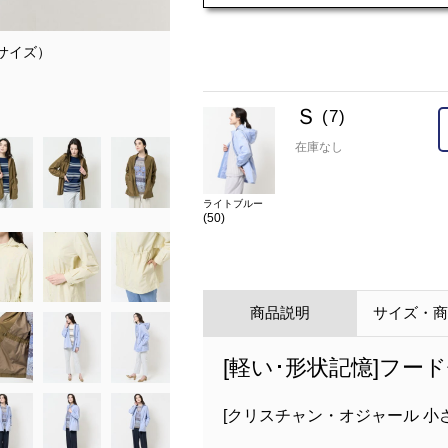
ラーサイズ）
model:H172 B81 W58 H86.5 着用
Ｓ
(7)
在庫なし
ライトブルー
(50)
商品説明
サイズ・
[軽い･形状記憶]フ
[クリスチャン・オジャール 小