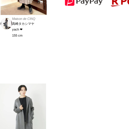
Maison de CINQ
高崎タカシマヤ
yach ❤︎
155 cm