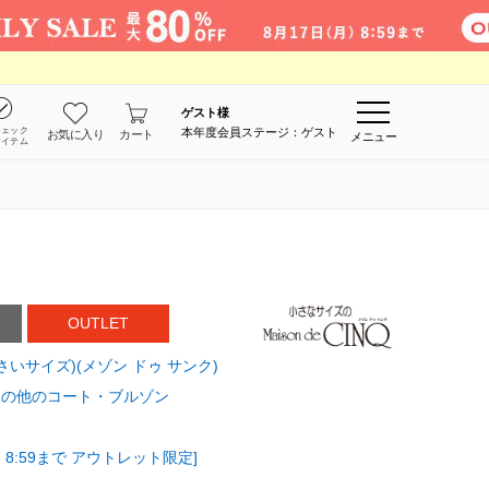
ゲスト
様
チェック
本年度会員ステージ：ゲスト
お気に入り
カート
メニュー
アイテム
OUTLET
D(小さいサイズ)(メゾン ドゥ サンク)
その他のコート・ブルゾン
 8:59まで アウトレット限定]