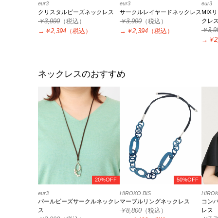
eur3
eur3
eur3
クリスタルビーズネックレス
サークルレイヤードネックレス
MIX
￥3,990
（税込）
￥3,990
（税込）
クレ
￥3,9
→
￥2,394
（税込）
→
￥2,394
（税込）
→
￥2
ネックレスのおすすめ
20%OFF
50%OFF
eur3
HIROKO BIS
HIROK
パールビーズサークルネックレ
マーブルリングネックレス
コン
ス
￥8,800
（税込）
レス