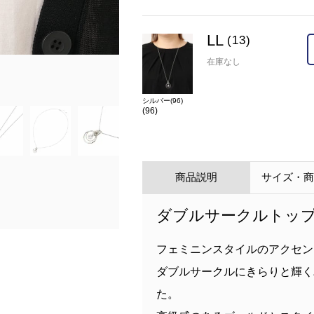
LL
(13)
在庫なし
在庫
LL(13)
×
カラー
シルバー(96)(96)
シルバー(96)
(96)
商品説明
サイズ・
ダブルサークルトッ
フェミニンスタイルのアクセン
ダブルサークルにきらりと輝く
た。