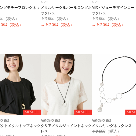
eur3
eur3
リングモチーフロングネッ
メタルサークルパールロングネ
MIXビジューデザインコー
ス
ックレス
ックレス
90
（税込）
￥3,990
（税込）
￥3,990
（税込）
,394
（税込）
→
￥2,394
（税込）
→
￥2,394
（税込）
50%OFF
50%OFF
50%
O BIS
HIROKO BIS
HIROKO BIS
パクトメタルトップネック
クリアメタルジョイントネック
メタルリングネックレス
レス
￥8,800
（税込）