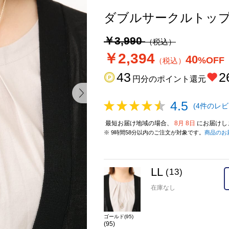
ダブルサークルトッ
￥3,990
（税込）
￥2,394
40
%OFF
（税込）
43
2
円分のポイント還元
4.5
(4件のレビ
最短お届け地域の場合、
8月 8日
にお届けし
※ 9時間58分以内のご注文が対象です。
商品のお
LL
(13)
在庫なし
ゴールド(95)
(95)