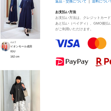
返品・交換について
｜
送料につい
お支払い方法
お支払い方法は、クレジットカード、P
あと払い（ペイディ）、GMO後払
がご利用いただけます。
eur3
イオンモール成田
IGU
162 cm