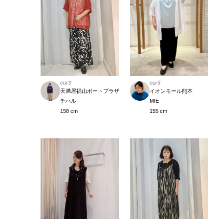
eur3
eur3
イオンモール熊本
天満屋福山ポートプラザ
MIE
チハル
155 cm
158 cm