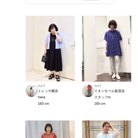
eur3
eur3
トレッサ横浜
イオンモール新居浜
hana
スタッフm
160 cm
160 cm