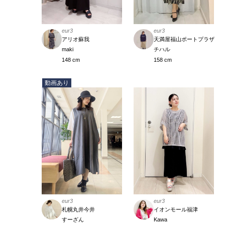
eur3
eur3
アリオ蘇我
天満屋福山ポートプラザ
maki
チハル
148 cm
158 cm
動画あり
eur3
eur3
札幌丸井今井
イオンモール福津
すーざん
Kawa