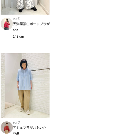
eur3
天満屋福山ポートプラザ
anz
149 cm
eur3
アミュプラザおおいた
YAE