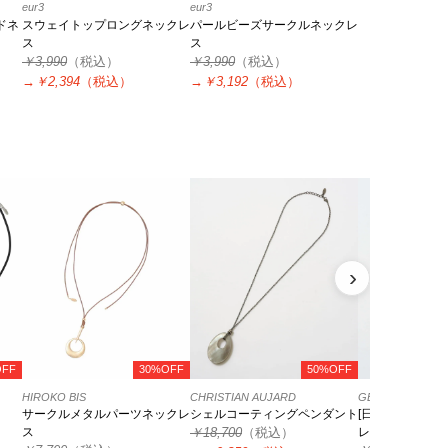
eur3
eur3
ドネ
スウェイトップロングネックレ
パールビーズサークルネックレ
ス
ス
￥3,990
（税込）
￥3,990
（税込）
→
￥2,394
（税込）
→
￥3,192
（税込）
›
OFF
30%OFF
50%OFF
HIROKO BIS
CHRISTIAN AUJARD
GEORGES RECH
サークルメタルパーツネックレ
シェルコーティングペンダント
[日本製]モザイ
ス
￥18,700
（税込）
レス