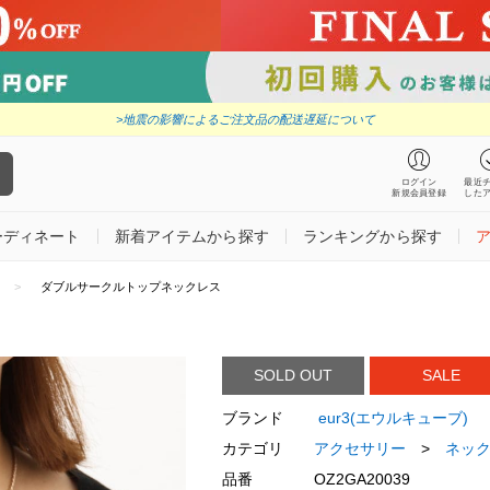
>地震の影響によるご注文品の配送遅延について
ログイン
最近
新規会員登録
した
ーディネート
新着アイテムから探す
ランキングから探す
ダブルサークルトップネックレス
SOLD OUT
SALE
ブランド
eur3(エウルキューブ)
カテゴリ
アクセサリー
>
ネッ
品番
OZ2GA20039