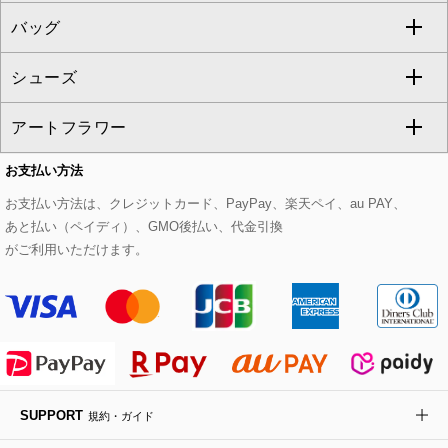
バッグ
パーカー
サロペット・オールインワン
ショート・ミニ丈スカート
セットアップ
ピーコート
マスク
すべてのアクセサリー
GIANNI LO GIUDICE
シューズ
タンクトップ・キャミソール
その他のパンツ
その他のスカート
セットアップジャケット
ダッフルコート
ストール・マフラー・スヌード
ネックレス
すべてのバッグ
CHRISTIAN AUJARD
アートフラワー
スウェット・ジャージー
セットアップパンツ
チェスターコート
ベルト・サスペンダー
ピアス・イヤリング
トートバッグ
すべてのシューズ
CHRISTIAN AUJARD Lサイズ
お支払い方法
その他のトップス
セットアップスカート
モッズコート
帽子
ブレスレット・バングル
ショルダーバッグ
パンプス
すべてのアートフラワー
eur3
お支払い方法は、クレジットカード、PayPay、楽天ペイ、au PAY、
あと払い（ペイディ）、GMO後払い、代金引換
セットアップワンピース
ステンカラーコート
ヘアアクセサリー
ブローチ・コサージュ
ボストンバッグ
スニーカー
ローズ
Maison de CINQ
がご利用いただけます。
その他のジャケット・スーツ
ノーカラーコート
財布・名刺入れ・ケース
その他のアクセサリー
クラッチバッグ
ブーツ・ブーティー
オーキッド・胡蝶蘭
MK MICHEL KLEIN BAG
ライダースジャケット
ハンカチ・バンダナ
バックパック・リュック
フラットシューズ
カサブランカ・カラー
HIROKO KOSHINO
デニムジャケット
手袋
ボディバッグ・メッセンジャーバッグ
ローファー
ラナンキュラス
re:edition project 165
SUPPORT
規約・ガイド
ダウンジャケット・コート
チャーム・ストラップ
トラベルバッグ
ドレスシューズ
ポプリアレンジ＆フレグランス
HIROKO BIS