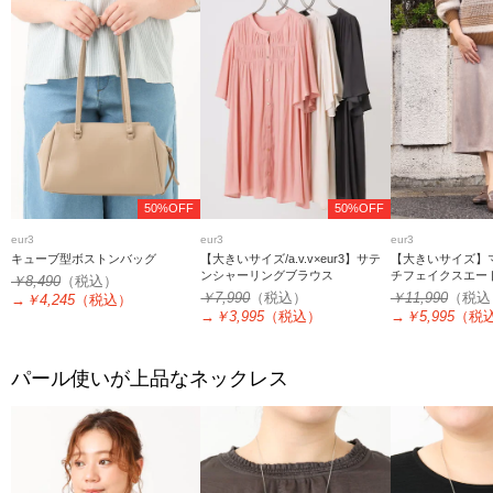
50%OFF
50%OFF
eur3
eur3
eur3
キューブ型ボストンバッグ
【大きいサイズ/a.v.v×eur3】サテ
【大きいサイズ】
ンシャーリングブラウス
チフェイクスエー
￥8,490
（税込）
￥7,990
（税込）
￥11,990
（税込
→
￥4,245
（税込）
→
￥3,995
（税込）
→
￥5,995
（税
パール使いが上品なネックレス