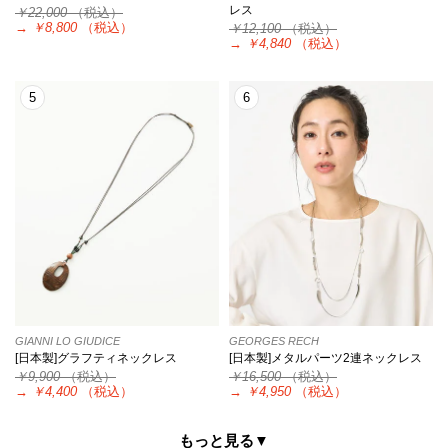
レス
￥22,000
（税込）
→
￥8,800
（税込）
￥12,100
（税込）
→
￥4,840
（税込）
5
6
GIANNI LO GIUDICE
GEORGES RECH
[日本製]グラフティネックレス
[日本製]メタルパーツ2連ネックレス
￥9,900
（税込）
￥16,500
（税込）
→
￥4,400
（税込）
→
￥4,950
（税込）
もっと見る▼