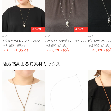
60%OFF
40%OFF
eur3
eur3
eur3
メタルパールロングネックレス
パールメタルデザインネックレス
ビジューパールロ
￥3,490
（税込）
￥3,990
（税込）
￥3,990
（税込
→
￥1,393
（税込）
→
￥2,394
（税込）
→
￥2,394
（税
洒落感高まる異素材ミックス