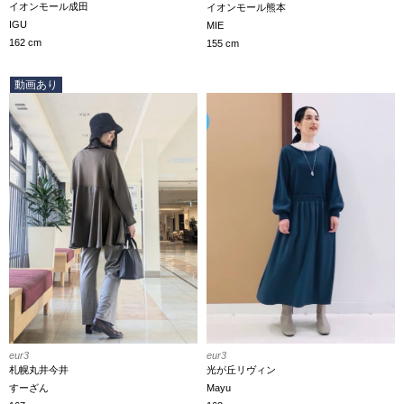
イオンモール成田
イオンモール熊本
IGU
MIE
162 cm
155 cm
動画あり
eur3
eur3
光が丘リヴィン
札幌丸井今井
Mayu
すーざん