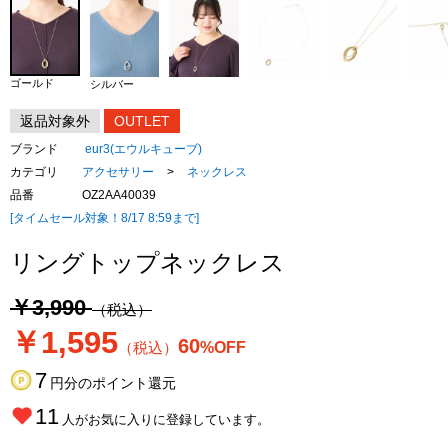
ゴールド
シルバー
返品対象外
OUTLET
ブランド
eur3(エウルキューブ)
カテゴリ
アクセサリー
>
ネックレス
品番
OZ2AA40039
[タイムセール対象！8/17 8:59まで]
リングトップネックレス
￥3,990
（税込）
￥1,595
60
（税込）
%OFF
7
円分のポイント還元
11
人がお気に入りに登録しています。