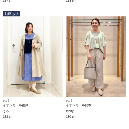
163 cm
167 cm
動画あり
eur3
eur3
イオンモール福津
イオンモール熊本
うろこ
tanny.
162 cm
150 cm