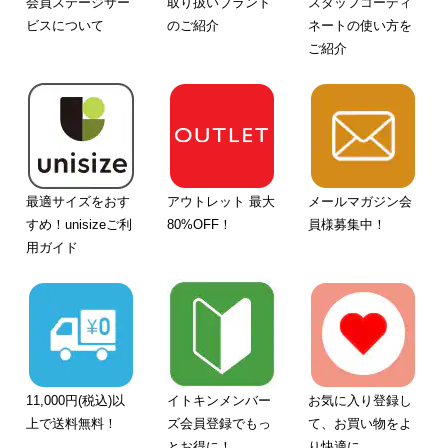
会員ステージサー
取り扱いブランド
スタッフコーディ
ビスについて
のご紹介
ネートの使い方を
ご紹介
最適サイズをおす
アウトレット 最大
メールマガジン会
すめ！unisizeご利
80%OFF！
員様募集中！
用ガイド
11,000円(税込)以
イトキンメンバー
お気に入り登録し
上で送料無料！
ズ会員登録でもっ
て、お買い物をよ
とお得に！
り快適に。