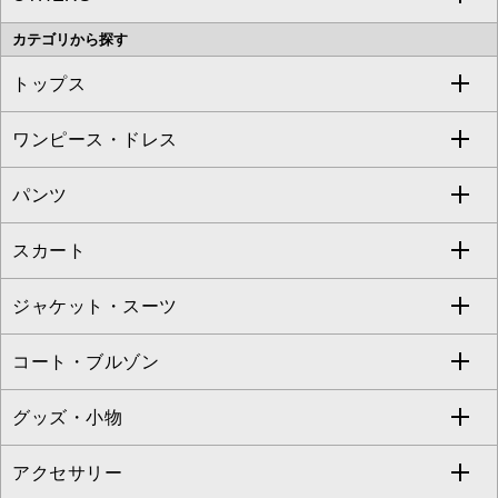
カテゴリから探す
OFUON le MK
MK MICHEL KLEIN HOMME
MK MICHEL KLEIN BAG
トップス
Sybilla
EMILIO ROBBA
ワンピース・ドレス
すべてのトップス
S sybilla
BUYERS SELECT
パンツ
カットソー・Tシャツ
すべてのワンピース・ドレス
Jocomomola
スカート
ブラウス・シャツ
ワンピース
すべてのパンツ
TARA JARMON
ジャケット・スーツ
ニット・セーター
ドレス
フルレングスパンツ
すべてのスカート
ZAPA
コート・ブルゾン
カーディガン
チュニック
クロップド・半端丈パンツ
ロング・マキシ丈スカート
すべてのジャケット・スーツ
TONEA
グッズ・小物
アンサンブルセット
ジャンパースカート
ガウチョ・ワイドパンツ
ひざ丈スカート
テーラードジャケット
すべてのコート・ブルゾン
al'aise modulation
アクセサリー
ベスト・ジレ
その他のワンピース・ドレス
ハーフ・ショート丈パンツ
ミモレ丈スカート
ノーカラージャケット
トレンチコート
すべてのグッズ・小物
GEORGES RECH