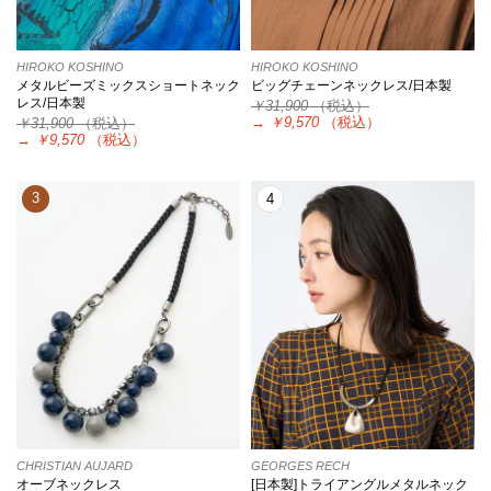
HIROKO KOSHINO
HIROKO KOSHINO
メタルビーズミックスショートネック
ビッグチェーンネックレス/日本製
レス/日本製
￥31,900
（税込）
→
￥9,570
（税込）
￥31,900
（税込）
→
￥9,570
（税込）
3
4
CHRISTIAN AUJARD
GEORGES RECH
オーブネックレス
[日本製]トライアングルメタルネック