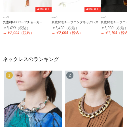
40%OFF
40%OFF
eur3
eur3
eur3
異素材MIXパーツチョーカー
異素材モチーフロングネックレス
異素材モチーフコ
￥3,490
（税込）
￥3,490
（税込）
￥3,990
（税込
→
￥2,094
（税込）
→
￥2,094
（税込）
→
￥1,194
（税
ネックレスのランキング
1
2