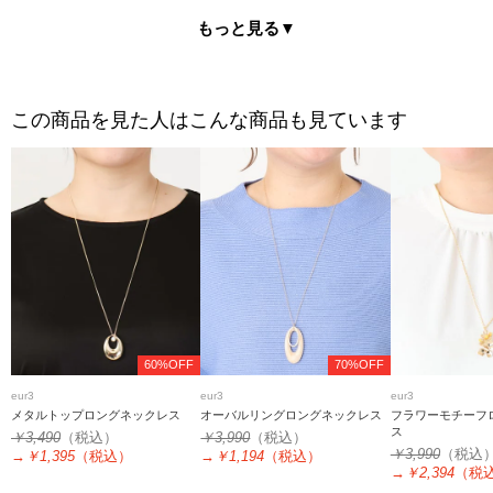
もっと見る
▼
この商品を見た人はこんな商品も見ています
60%OFF
70%OFF
eur3
eur3
eur3
メタルトップロングネックレス
オーバルリングロングネックレス
フラワーモチーフ
ス
￥3,490
（税込）
￥3,990
（税込）
￥3,990
（税込
→
￥1,395
（税込）
→
￥1,194
（税込）
→
￥2,394
（税