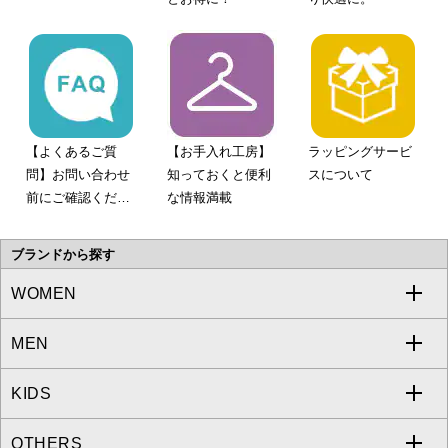
【よくあるご質
【お手入れ工房】
ラッピングサービ
問】お問い合わせ
知っておくと便利
スについて
前にご確認くださ
な情報満載
い。
ブランドから探す
WOMEN
MEN
a.v.v
KIDS
MICHEL KLEIN
a.v.v
OTHERS
MK MICHEL KLEIN
MICHEL KLEIN HOMME
a.v.v