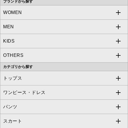
ブランドから探す
WOMEN
MEN
a.v.v
KIDS
MICHEL KLEIN
a.v.v
OTHERS
MK MICHEL KLEIN
MICHEL KLEIN HOMME
a.v.v
カテゴリから探す
OFUON le MK
MK MICHEL KLEIN HOMME
MK MICHEL KLEIN BAG
トップス
Sybilla
EMILIO ROBBA
ワンピース・ドレス
すべてのトップス
S sybilla
BUYERS SELECT
パンツ
カットソー・Tシャツ
すべてのワンピース・ドレス
Jocomomola
スカート
ブラウス・シャツ
ワンピース
すべてのパンツ
TARA JARMON