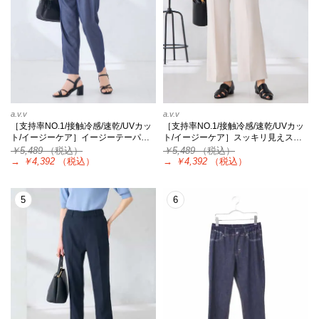
a.v.v
a.v.v
［支持率NO.1/接触冷感/速乾/UVカッ
［支持率NO.1/接触冷感/速乾/UVカッ
ト/イージーケア］イージーテーパ…
ト/イージーケア］スッキリ見えス…
￥5,489
（税込）
￥5,489
（税込）
→
￥4,392
（税込）
→
￥4,392
（税込）
5
6