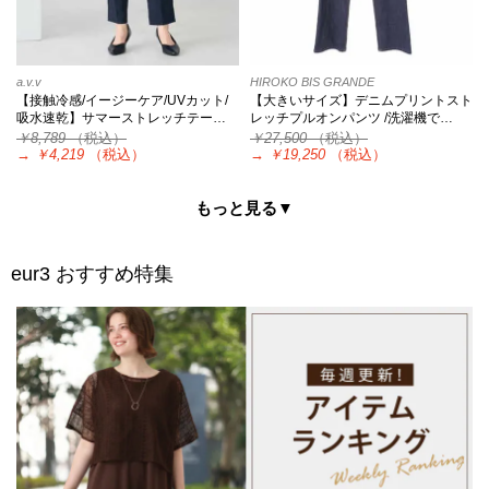
a.v.v
HIROKO BIS GRANDE
【接触冷感/イージーケア/UVカット/
【大きいサイズ】デニムプリントスト
吸水速乾】サマーストレッチテー…
レッチプルオンパンツ /洗濯機で…
￥8,789
（税込）
￥27,500
（税込）
→
￥4,219
（税込）
→
￥19,250
（税込）
もっと見る▼
eur3
おすすめ特集