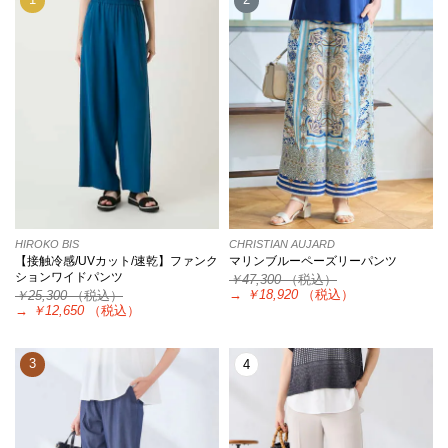
HIROKO BIS
CHRISTIAN AUJARD
【接触冷感/UVカット/速乾】ファンク
マリンブルーペーズリーパンツ
ションワイドパンツ
￥47,300
（税込）
→
￥18,920
（税込）
￥25,300
（税込）
→
￥12,650
（税込）
3
4