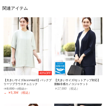
関連アイテム
40%OFF
【大きいサイズ/a.v.v×eur3】バックプ
【大きいサイズ/セットアップ対応】
リーツブラウスチュニック
接触冷感カノコジャケット
￥8,990
（税込）
￥17,990
（税込）
→
￥5,394
（税込）