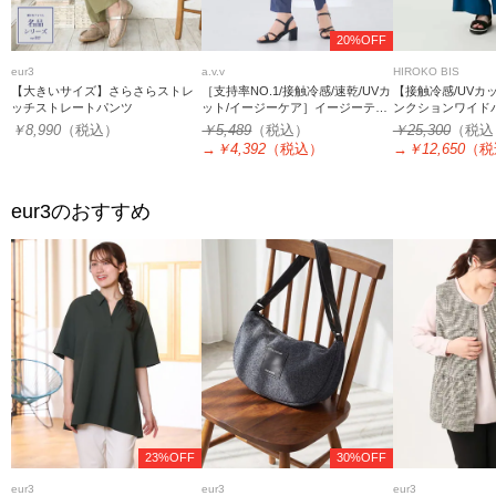
20%OFF
eur3
a.v.v
HIROKO BIS
【大きいサイズ】さらさらストレ
［支持率NO.1/接触冷感/速乾/UVカ
【接触冷感/UVカ
ッチストレートパンツ
ット/イージーケア］イージーテー
ンクションワイド
パードパンツ
￥8,990
（税込）
￥5,489
（税込）
￥25,300
（税込
→
￥4,392
（税込）
→
￥12,650
（税
eur3
のおすすめ
23%OFF
30%OFF
eur3
eur3
eur3