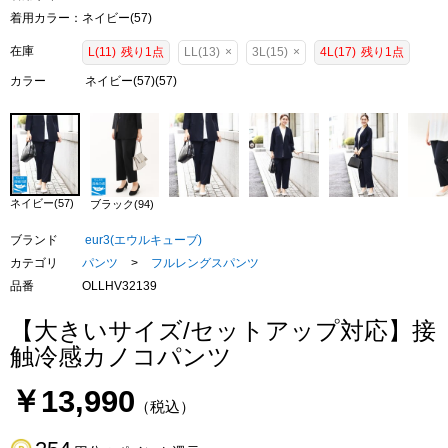
着用カラー：ネイビー(57)
在庫
L(11)
残り1点
LL(13)
×
3L(15)
×
4L(17)
残り1点
カラー
ネイビー(57)(57)
ネイビー(57)
ブラック(94)
ブランド
eur3(エウルキューブ)
カテゴリ
パンツ
>
フルレングスパンツ
品番
OLLHV32139
【大きいサイズ/セットアップ対応】接
触冷感カノコパンツ
￥13,990
（税込）