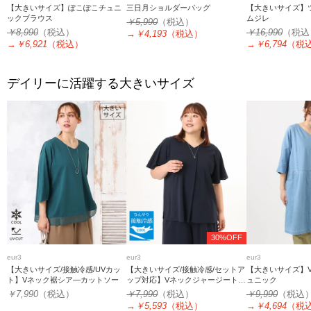
【大きいサイズ】ぽこぽこチュニ
三日月ショルダーバッグ
【大きいサイズ】
ックブラウス
ムジレ
￥5,990
（税込）
￥8,990
（税込）
￥16,990
（税込
→
￥4,193
（税込）
→
￥6,921
（税込）
→
￥6,794
（税
デイリーに活躍する大きいサイズ
30%OFF
eur3
eur3
eur3
【大きいサイズ/接触冷感/UVカッ
【大きいサイズ/接触冷感/セットア
【大きいサイズ】
ト】Vネック裾シア―カットソー
ップ対応】Vネックジャージートッ
ュニック
プス
￥7,990
（税込）
￥7,990
（税込）
￥9,990
（税込
→
￥5,593
（税込）
→
￥4,694
（税