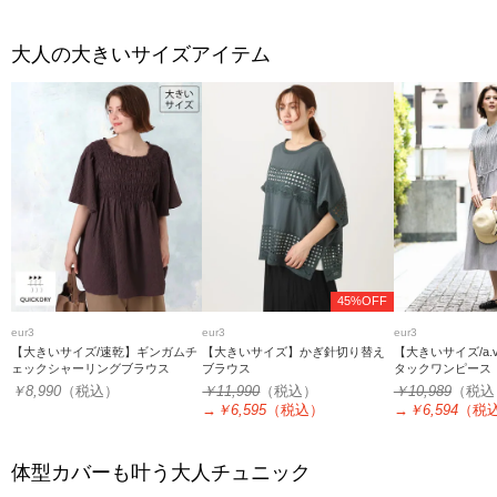
大人の大きいサイズアイテム
45%OFF
eur3
eur3
eur3
【大きいサイズ/速乾】ギンガムチ
【大きいサイズ】かぎ針切り替え
【大きいサイズ/a.v
ェックシャーリングブラウス
ブラウス
タックワンピース
￥8,990
（税込）
￥11,990
（税込）
￥10,989
（税込
→
￥6,595
（税込）
→
￥6,594
（税
体型カバーも叶う大人チュニック