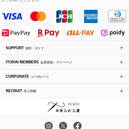
その他のジャケット・スーツ
ノーカラーコート
財布・名刺入れ・ケース
その他のアクセサリー
クラッチバッグ
ブーツ・ブーティー
オーキッド・胡蝶蘭
MK MICHEL KLEIN BAG
ライダースジャケット
ハンカチ・バンダナ
バックパック・リュック
フラットシューズ
カサブランカ・カラー
HIROKO KOSHINO
デニムジャケット
手袋
ボディバッグ・メッセンジャーバッグ
ローファー
ラナンキュラス
re:edition project 165
SUPPORT
規約・ガイド
ダウンジャケット・コート
チャーム・ストラップ
トラベルバッグ
ドレスシューズ
ポプリアレンジ＆フレグランス
HIROKO BIS
ITOKIN MEMBERS
会員登録・マイページ
その他のコート・ブルゾン
ネクタイ
ビジネスバッグ
サンダル・ミュール
グリーン
HIROKO BIS GRANDE
CORPORATE
コーポレート
ポーチ
その他のバッグ
その他のシューズ
その他のアートフラワー
RECRUIT
求人情報
傘・日傘
アイウェア
レッグウェア