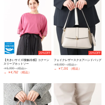
20%OFF
20%OFF
【大きいサイズ/接触冷感】コクーン
フェイクレザースクエアハンドバッグ
スリーブカットソー
￥8,990
（税込）
￥5,990
（税込）
→
￥7,191
（税込）
→
￥4,792
（税込）