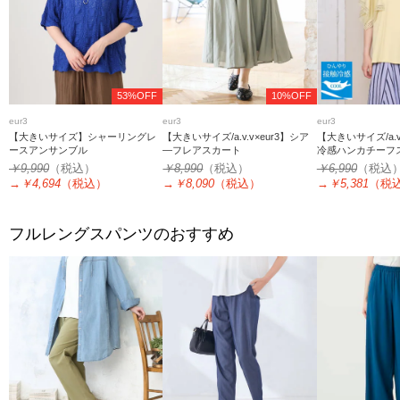
53%OFF
10%OFF
eur3
eur3
eur3
【大きいサイズ】シャーリングレ
【大きいサイズ/a.v.v×eur3】シア
【大きいサイズ/a.v
ースアンサンブル
―フレアスカート
冷感ハンカチーフ
ソー
￥9,990
（税込）
￥8,990
（税込）
￥6,990
（税込
→
￥4,694
（税込）
→
￥8,090
（税込）
→
￥5,381
（税
フルレングスパンツのおすすめ