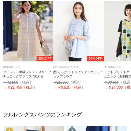
50%OFF
55%OFF
HIROKO BIS
MK MICHEL KLEIN
HIROKO BIS
アイレット刺繍フレンチスリーブ
[洗える]コットンピンタックチュニ
ドットプリントケ
チュニックブラウス /洗える
ックブラウス
ュニック /洗濯機
￥42,900
（税込）
￥19,800
（税込）
￥28,600
（税込
→
￥21,450
（税込）
→
￥8,910
（税込）
→
￥14,300
（税
フルレングスパンツのランキング
1
2