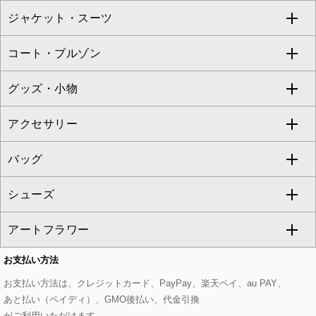
ジャケット・スーツ
ニット・セーター
ドレス
フルレングスパンツ
すべてのスカート
ZAPA
コート・ブルゾン
カーディガン
チュニック
クロップド・半端丈パンツ
ロング・マキシ丈スカート
すべてのジャケット・スーツ
TONEA
グッズ・小物
アンサンブルセット
ジャンパースカート
ガウチョ・ワイドパンツ
ひざ丈スカート
テーラードジャケット
すべてのコート・ブルゾン
al'aise modulation
アクセサリー
ベスト・ジレ
その他のワンピース・ドレス
ハーフ・ショート丈パンツ
ミモレ丈スカート
ノーカラージャケット
トレンチコート
すべてのグッズ・小物
GEORGES RECH
バッグ
パーカー
サロペット・オールインワン
ショート・ミニ丈スカート
セットアップ
ピーコート
マスク
すべてのアクセサリー
GIANNI LO GIUDICE
シューズ
タンクトップ・キャミソール
その他のパンツ
その他のスカート
セットアップジャケット
ダッフルコート
ストール・マフラー・スヌード
ネックレス
すべてのバッグ
CHRISTIAN AUJARD
アートフラワー
スウェット・ジャージー
セットアップパンツ
チェスターコート
ベルト・サスペンダー
ピアス・イヤリング
トートバッグ
すべてのシューズ
CHRISTIAN AUJARD Lサイズ
お支払い方法
その他のトップス
セットアップスカート
モッズコート
帽子
ブレスレット・バングル
ショルダーバッグ
パンプス
すべてのアートフラワー
eur3
お支払い方法は、クレジットカード、PayPay、楽天ペイ、au PAY、
あと払い（ペイディ）、GMO後払い、代金引換
セットアップワンピース
ステンカラーコート
ヘアアクセサリー
ブローチ・コサージュ
ボストンバッグ
スニーカー
ローズ
Maison de CINQ
がご利用いただけます。