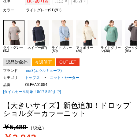
在庫
L(0)
残り1点
LL(1)
×
4L(2)
×
カラー
ライトグレー(91)(91)
ライトグレー
ネイビー(57)
ライトブルー
アイボリー
ライトグリー
ダーク
(91)
(50)
(80)
ン(30)
(93)
返品対象外
今週値下
OUTLET
ブランド
eur3(エウルキューブ)
カテゴリ
トップス
>
ニット・セーター
品番
OLFAA01054
[タイムセール対象！8/17 8:59まで]
【大きいサイズ】新色追加！ドロップ
ショルダーカラーニット
￥5,489
（税込）