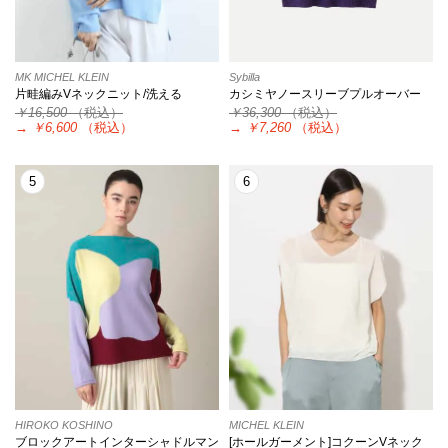
MK MICHEL KLEIN
Sybilla
片畦編みVネックニット/洗える
カシミヤノースリーブプルオーバー
￥16,500
（税込）
￥36,300
（税込）
→
￥6,600
（税込）
→
￥7,260
（税込）
5
6
HIROKO KOSHINO
MICHEL KLEIN
ブロックアートインターシャドルマン
[ホールガーメント]コクーンVネック