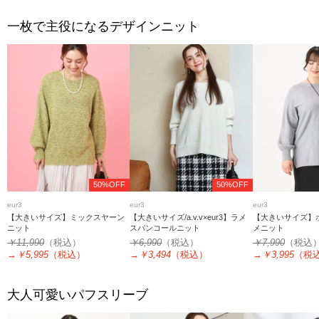
一枚で主役になるデザインニット
50%OFF
50%OFF
eur3
eur3
eur3
【大きいサイズ】ミックスヤーン
【大きいサイズ/a.v.v×eur3】ラメ
【大きいサイズ】
ニット
スパンコールニット
メニット
￥11,990
（税込）
￥6,990
（税込）
￥7,990
（税込
→
￥5,995
（税込）
→
￥3,494
（税込）
→
￥3,995
（税
大人可愛いパフスリーブ