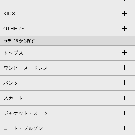
KIDS
MICHEL KLEIN
a.v.v
OTHERS
MK MICHEL KLEIN
MICHEL KLEIN HOMME
a.v.v
カテゴリから探す
OFUON le MK
MK MICHEL KLEIN HOMME
MK MICHEL KLEIN BAG
トップス
Sybilla
EMILIO ROBBA
ワンピース・ドレス
すべてのトップス
S sybilla
BUYERS SELECT
パンツ
カットソー・Tシャツ
すべてのワンピース・ドレス
Jocomomola
スカート
ブラウス・シャツ
ワンピース
すべてのパンツ
TARA JARMON
ジャケット・スーツ
ニット・セーター
ドレス
フルレングスパンツ
すべてのスカート
ZAPA
コート・ブルゾン
カーディガン
チュニック
クロップド・半端丈パンツ
ロング・マキシ丈スカート
すべてのジャケット・スーツ
TONEA