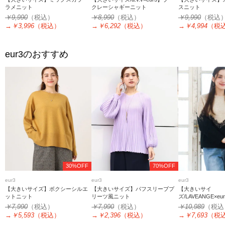
ラメニット
クレーシャギーニット
スニット
￥9,990
（税込）
￥8,990
（税込）
￥9,990
（税込
→
￥3,996
（税込）
→
￥6,292
（税込）
→
￥4,994
（税
eur3
のおすすめ
30%OFF
70%OFF
eur3
eur3
eur3
【大きいサイズ】ボクシーシルエ
【大きいサイズ】パフスリーブプ
【大きいサイ
ットニット
リーツ風ニット
ズ/LAVEANGE×
カラーニット
￥7,990
（税込）
￥7,990
（税込）
￥10,989
（税込
→
￥5,593
（税込）
→
￥2,396
（税込）
→
￥7,693
（税