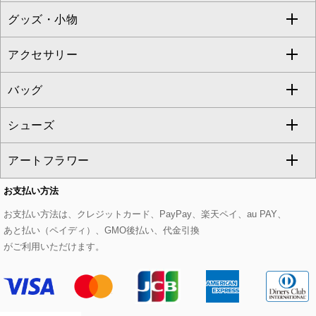
グッズ・小物
アンサンブルセット
ジャンパースカート
ガウチョ・ワイドパンツ
ひざ丈スカート
テーラードジャケット
すべてのコート・ブルゾン
al'aise modulation
アクセサリー
ベスト・ジレ
その他のワンピース・ドレス
ハーフ・ショート丈パンツ
ミモレ丈スカート
ノーカラージャケット
トレンチコート
すべてのグッズ・小物
GEORGES RECH
バッグ
パーカー
サロペット・オールインワン
ショート・ミニ丈スカート
セットアップ
ピーコート
マスク
すべてのアクセサリー
GIANNI LO GIUDICE
シューズ
タンクトップ・キャミソール
その他のパンツ
その他のスカート
セットアップジャケット
ダッフルコート
ストール・マフラー・スヌード
ネックレス
すべてのバッグ
CHRISTIAN AUJARD
アートフラワー
スウェット・ジャージー
セットアップパンツ
チェスターコート
ベルト・サスペンダー
ピアス・イヤリング
トートバッグ
すべてのシューズ
CHRISTIAN AUJARD Lサイズ
お支払い方法
その他のトップス
セットアップスカート
モッズコート
帽子
ブレスレット・バングル
ショルダーバッグ
パンプス
すべてのアートフラワー
eur3
お支払い方法は、クレジットカード、PayPay、楽天ペイ、au PAY、
あと払い（ペイディ）、GMO後払い、代金引換
セットアップワンピース
ステンカラーコート
ヘアアクセサリー
ブローチ・コサージュ
ボストンバッグ
スニーカー
ローズ
Maison de CINQ
がご利用いただけます。
その他のジャケット・スーツ
ノーカラーコート
財布・名刺入れ・ケース
その他のアクセサリー
クラッチバッグ
ブーツ・ブーティー
オーキッド・胡蝶蘭
MK MICHEL KLEIN BAG
ライダースジャケット
ハンカチ・バンダナ
バックパック・リュック
フラットシューズ
カサブランカ・カラー
HIROKO KOSHINO