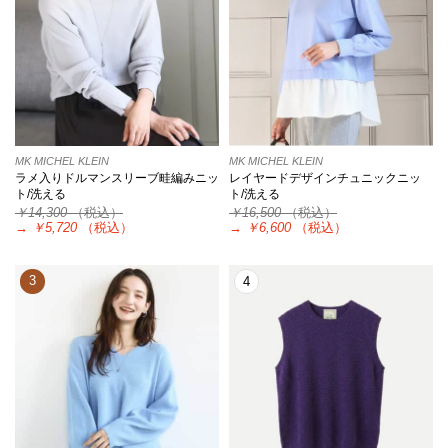
MK MICHEL KLEIN
MK MICHEL KLEIN
ラメ入りドルマンスリーブ畦編みニッ
レイヤードデザインチュニックニッ
ト/洗える
ト/洗える
￥14,300
（税込）
￥16,500
（税込）
→
￥5,720
（税込）
→
￥6,600
（税込）
3
4