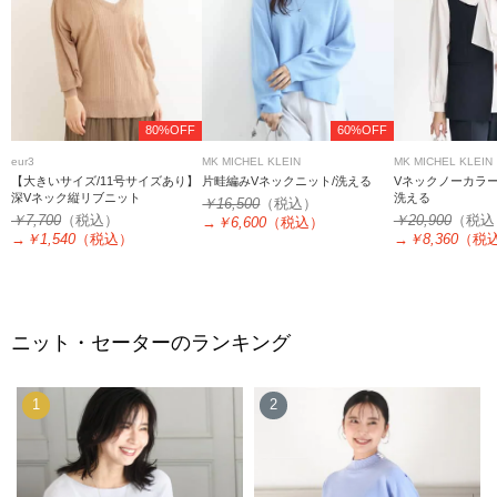
80%OFF
60%OFF
eur3
MK MICHEL KLEIN
MK MICHEL KLEIN
【大きいサイズ/11号サイズあり】
片畦編みVネックニット/洗える
Vネックノーカラー
深Vネック縦リブニット
洗える
￥16,500
（税込）
￥7,700
（税込）
￥20,900
（税込
→
￥6,600
（税込）
→
￥1,540
（税込）
→
￥8,360
（税
ニット・セーターのランキング
1
2