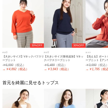
30%OFF
30%OFF
eur3
eur3
a.v.v
【大きいサイズ】Vネックパフスリ
【大きいサイズ/新色追加】Vネッ
【洗える】ボート
ーブニット
クパフスリーブニット
ーブニット【アン
￥6,990
（税込）
￥5,489
（税込）
￥3,990
（税込
→
￥4,892
（税込）
→
￥3,843
（税込）
→
￥1,795
（税
首元を綺麗に見せるトップス