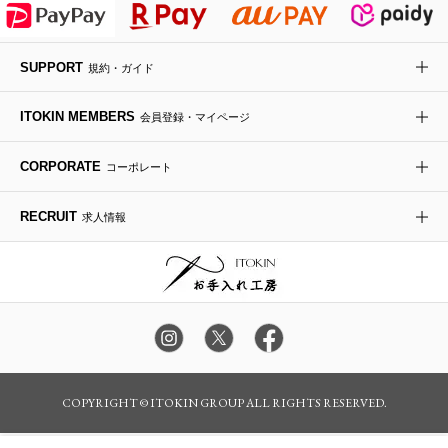
デニムジャケット
手袋
ボディバッグ・メッセンジャーバッグ
ローファー
ラナンキュラス
re:edition project 165
SUPPORT
規約・ガイド
ダウンジャケット・コート
チャーム・ストラップ
トラベルバッグ
ドレスシューズ
ポプリアレンジ＆フレグランス
HIROKO BIS
ITOKIN MEMBERS
会員登録・マイページ
その他のコート・ブルゾン
ネクタイ
ビジネスバッグ
サンダル・ミュール
グリーン
HIROKO BIS GRANDE
CORPORATE
コーポレート
ポーチ
その他のバッグ
その他のシューズ
その他のアートフラワー
RECRUIT
求人情報
傘・日傘
アイウェア
レッグウェア
時計
カラー・サイズを選択してカートに入れる
COPYRIGHT © ITOKIN GROUP ALL RIGHTS RESERVED.
その他のグッズ・小物