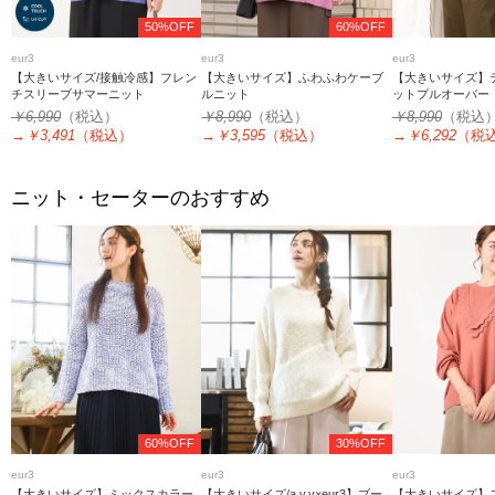
50%OFF
60%OFF
eur3
eur3
eur3
【大きいサイズ/接触冷感】フレン
【大きいサイズ】ふわふわケーブ
【大きいサイズ】
チスリーブサマーニット
ルニット
ットプルオーバー
￥6,990
（税込）
￥8,990
（税込）
￥8,990
（税込
→
￥3,491
（税込）
→
￥3,595
（税込）
→
￥6,292
（税
ニット・セーターのおすすめ
60%OFF
30%OFF
eur3
eur3
eur3
【大きいサイズ】ミックスカラー
【大きいサイズ/a.v.v×eur3】ブー
【大きいサイズ】