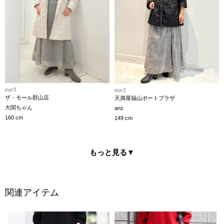
eur3
eur3
ザ・モール郡山店
天満屋福山ポートプラザ
大関ちゃん
anz
160 cm
149 cm
もっと見る
▼
関連アイテム