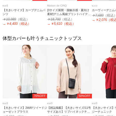
eur3
Maison de CINQ
a.v.v
【大きいサイズ】カーブデニムパ
[3サイズ展開・接触冷感・夏向け
カーヴィーデニム
ンツ
素材]デニム風綾プリントハイテン
￥7,689
（税込
ションストレッチパンツ
￥10,989
（税込）
￥18,700
（税込）
→
￥2,076
（税
→
￥4,400
（税込）
→
￥5,610
（税込）
体型カバーも叶うチュニックトップス
70%OFF
50%OFF
eur3
eur3
eur3
【大きいサイズ】2WAYツイードジ
【雑誌掲載】【大きいサイズ/11号
【大きいサイズ】
ョーゼットブラウス
サイズあり】リブハイネックチュ
ジーチュニック
ニック