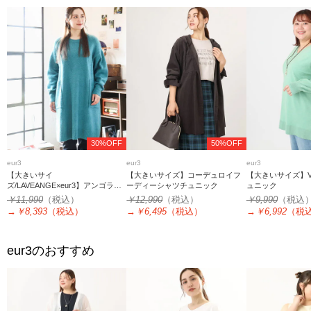
30%OFF
50%OFF
eur3
eur3
eur3
【大きいサイ
【大きいサイズ】コーデュロイフ
【大きいサイズ】
ズ/LAVEANGE×eur3】アンゴラタ
ーディーシャツチュニック
ュニック
ッチニットチュニックワンピース
￥11,990
（税込）
￥12,990
（税込）
￥9,990
（税込
→
￥8,393
（税込）
→
￥6,495
（税込）
→
￥6,992
（税
eur3
のおすすめ