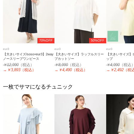
70%OFF
50%OFF
eur3
eur3
eur3
【大きいサイズ/soso×eur3】2way
【大きいサイズ】ラッフルスリー
【大きいサイズ】
ノースリーブワンピース
ブカットソー
ップ
￥12,990
（税込）
￥8,990
（税込）
￥4,990
（税込
→
￥3,893
（税込）
→
￥4,490
（税込）
→
￥2,492
（税
一枚でサマになるチュニック