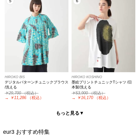
5
6
HIROKO BIS
HIROKO KOSHINO
デジタルパターンチュニックブラウス
墨絵プリントチュニックTシャツ /日
/洗える
本製/洗える
￥29,700
（税込）
￥53,900
（税込）
→
￥11,286
（税込）
→
￥16,170
（税込）
もっと見る▼
eur3
おすすめ特集