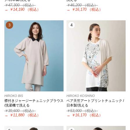
￥47,300
（税込）
￥46,200
（税込）
→
￥14,190
（税込）
→
￥16,170
（税込）
3
4
HIROKO BIS
HIROKO KOSHINO
襟付きジャージーチュニックブラウス
ベア天竺アートプリントチュニック /
/洗濯機で洗える
日本製/洗える
￥39,600
（税込）
￥53,900
（税込）
→
￥11,880
（税込）
→
￥16,170
（税込）