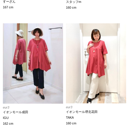
すーざん
スタッフm
167 cm
160 cm
eur3
eur3
イオンモール堺北花田
イオンモール成田
TAKA
IGU
160 cm
162 cm