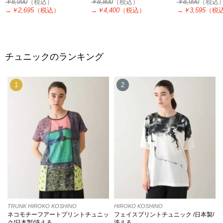
￥8,990
（税込）
￥8,800
（税込）
￥8,990
（税込
→
￥2,695
（税込）
→
￥4,400
（税込）
→
￥3,595
（税
チュニックのランキング
1
2
TRUNK HIROKO KOSHINO
HIROKO KOSHINO
ネコモチーフアートプリントチュニッ
フェイスプリントチュニック /日本製/
ク/日本製/洗える
洗える