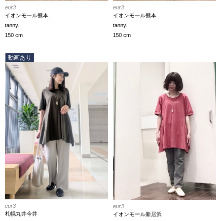
eur3
eur3
イオンモール熊本
イオンモール熊本
tanny.
tanny.
150 cm
150 cm
動画あり
eur3
eur3
札幌丸井今井
イオンモール新居浜