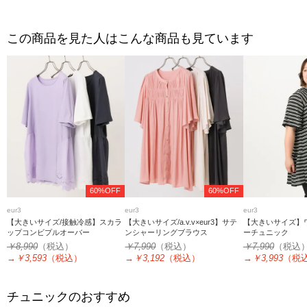
この商品を見た人はこんな商品も見ています
60%OFF
60%OFF
eur3
eur3
eur3
【大きいサイズ/接触冷感】スカラ
【大きいサイズ/a.v.v×eur3】サテ
【大きいサイズ】
ップコンビプルオーバー
ンシャーリングブラウス
ーチュニック
￥8,990
（税込）
￥7,990
（税込）
￥7,990
（税込
→
￥3,593
（税込）
→
￥3,192
（税込）
→
￥3,993
（税
チュニックのおすすめ