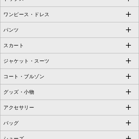
Sybilla
EMILIO ROBBA
ワンピース・ドレス
すべてのトップス
S sybilla
BUYERS SELECT
パンツ
カットソー・Tシャツ
すべてのワンピース・ドレス
Jocomomola
スカート
ブラウス・シャツ
ワンピース
すべてのパンツ
TARA JARMON
ジャケット・スーツ
ニット・セーター
ドレス
フルレングスパンツ
すべてのスカート
ZAPA
コート・ブルゾン
カーディガン
チュニック
クロップド・半端丈パンツ
ロング・マキシ丈スカート
すべてのジャケット・スーツ
TONEA
グッズ・小物
アンサンブルセット
ジャンパースカート
ガウチョ・ワイドパンツ
ひざ丈スカート
テーラードジャケット
すべてのコート・ブルゾン
al'aise modulation
アクセサリー
ベスト・ジレ
その他のワンピース・ドレス
ハーフ・ショート丈パンツ
ミモレ丈スカート
ノーカラージャケット
トレンチコート
すべてのグッズ・小物
GEORGES RECH
バッグ
パーカー
サロペット・オールインワン
ショート・ミニ丈スカート
セットアップ
ピーコート
マスク
すべてのアクセサリー
GIANNI LO GIUDICE
シューズ
タンクトップ・キャミソール
その他のパンツ
その他のスカート
セットアップジャケット
ダッフルコート
ストール・マフラー・スヌード
ネックレス
すべてのバッグ