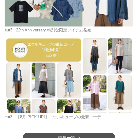
eur3
22th Anniversary 特別な限定アイテム発売
eur3
【8月 PICK UP!】エウルキューブの最新コーデ
特集一覧