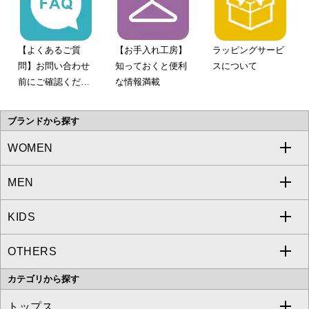
【よくあるご質
【お手入れ工房】
ラッピングサービ
問】お問い合わせ
知っておくと便利
スについて
前にご確認くださ
な情報満載
い。
ブランドから探す
WOMEN
MEN
a.v.v
KIDS
MICHEL KLEIN
a.v.v
OTHERS
MK MICHEL KLEIN
MICHEL KLEIN HOMME
a.v.v
カテゴリから探す
OFUON le MK
MK MICHEL KLEIN HOMME
MK MICHEL KLEIN BAG
トップス