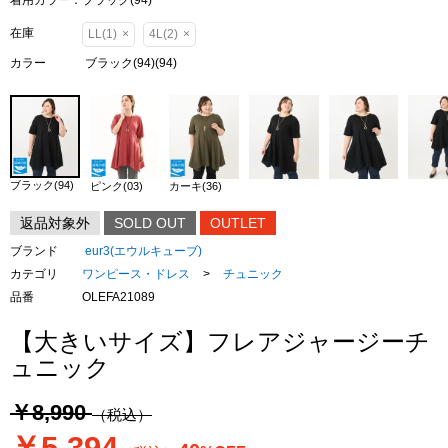
着用カラー：ブラック(94)
在庫
LL(1)
×
4L(2)
×
カラー
ブラック(94)(94)
ブラック(94)
ピンク(03)
カーキ(36)
返品対象外
SOLD OUT
OUTLET
ブランド
eur3(エウルキューブ)
カテゴリ
ワンピース・ドレス
>
チュニック
品番
OLEFA21089
【大きいサイズ】フレアジャージーチ
ュニック
￥8,990
（税込）
￥5,394