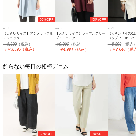
60%OFF
50%OFF
eur3
eur3
eur3
【大きいサイズ】アシメラッフル
【大きいサイズ】ラッフルスリー
【大きいサイズ/1
チュニック
ブチュニック
ジッププルオーバ
ック
￥8,990
（税込）
￥9,990
（税込）
￥8,800
（税込
→
￥3,595
（税込）
→
￥4,994
（税込）
→
￥2,640
（税
飾らない毎日の相棒デニム
60%OFF
70%OFF