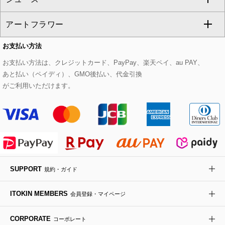
CHRISTIAN AUJARD
アートフラワー
スウェット・ジャージー
セットアップパンツ
チェスターコート
ベルト・サスペンダー
ピアス・イヤリング
トートバッグ
すべてのシューズ
CHRISTIAN AUJARD Lサイズ
お支払い方法
その他のトップス
セットアップスカート
モッズコート
帽子
ブレスレット・バングル
ショルダーバッグ
パンプス
すべてのアートフラワー
eur3
お支払い方法は、クレジットカード、PayPay、楽天ペイ、au PAY、
あと払い（ペイディ）、GMO後払い、代金引換
セットアップワンピース
ステンカラーコート
ヘアアクセサリー
ブローチ・コサージュ
ボストンバッグ
スニーカー
ローズ
Maison de CINQ
がご利用いただけます。
その他のジャケット・スーツ
ノーカラーコート
財布・名刺入れ・ケース
その他のアクセサリー
クラッチバッグ
ブーツ・ブーティー
オーキッド・胡蝶蘭
MK MICHEL KLEIN BAG
ライダースジャケット
ハンカチ・バンダナ
バックパック・リュック
フラットシューズ
カサブランカ・カラー
HIROKO KOSHINO
デニムジャケット
手袋
ボディバッグ・メッセンジャーバッグ
ローファー
ラナンキュラス
re:edition project 165
SUPPORT
規約・ガイド
ダウンジャケット・コート
チャーム・ストラップ
トラベルバッグ
ドレスシューズ
ポプリアレンジ＆フレグランス
HIROKO BIS
ITOKIN MEMBERS
会員登録・マイページ
その他のコート・ブルゾン
ネクタイ
ビジネスバッグ
サンダル・ミュール
グリーン
HIROKO BIS GRANDE
CORPORATE
コーポレート