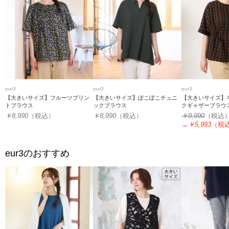
eur3
eur3
eur3
【大きいサイズ】フルーツプリン
【大きいサイズ】ぽこぽこチュニ
【大きいサイズ】
トブラウス
ックブラウス
クギャザーブラウ
￥8,990
（税込）
￥8,990
（税込）
￥9,990
（税込
→
￥5,993
（税
eur3
のおすすめ