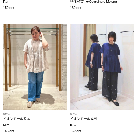
里(SATO) ★Coordinate Meister
Rat
162 cm
152 cm
eur3
eur3
イオンモール熊本
イオンモール成田
MIE
IGU
155 cm
162 cm