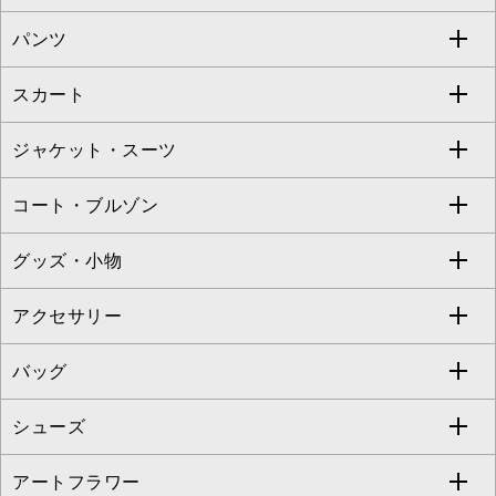
S sybilla
BUYERS SELECT
パンツ
カットソー・Tシャツ
すべてのワンピース・ドレス
Jocomomola
スカート
ブラウス・シャツ
ワンピース
すべてのパンツ
TARA JARMON
ジャケット・スーツ
ニット・セーター
ドレス
フルレングスパンツ
すべてのスカート
ZAPA
コート・ブルゾン
カーディガン
チュニック
クロップド・半端丈パンツ
ロング・マキシ丈スカート
すべてのジャケット・スーツ
TONEA
グッズ・小物
アンサンブルセット
ジャンパースカート
ガウチョ・ワイドパンツ
ひざ丈スカート
テーラードジャケット
すべてのコート・ブルゾン
al'aise modulation
アクセサリー
ベスト・ジレ
その他のワンピース・ドレス
ハーフ・ショート丈パンツ
ミモレ丈スカート
ノーカラージャケット
トレンチコート
すべてのグッズ・小物
GEORGES RECH
バッグ
パーカー
サロペット・オールインワン
ショート・ミニ丈スカート
セットアップ
ピーコート
マスク
すべてのアクセサリー
GIANNI LO GIUDICE
シューズ
タンクトップ・キャミソール
その他のパンツ
その他のスカート
セットアップジャケット
ダッフルコート
ストール・マフラー・スヌード
ネックレス
すべてのバッグ
CHRISTIAN AUJARD
アートフラワー
スウェット・ジャージー
セットアップパンツ
チェスターコート
ベルト・サスペンダー
ピアス・イヤリング
トートバッグ
すべてのシューズ