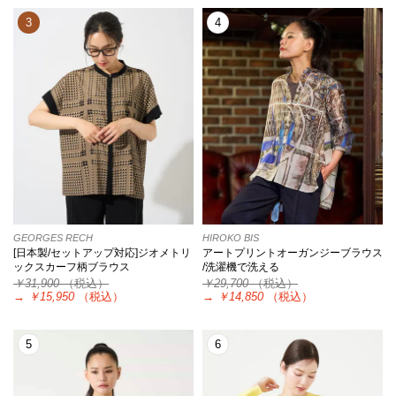
3
4
GEORGES RECH
HIROKO BIS
[日本製/セットアップ対応]ジオメトリ
アートプリントオーガンジーブラウス
ックスカーフ柄ブラウス
/洗濯機で洗える
￥31,900
（税込）
￥29,700
（税込）
→
￥15,950
（税込）
→
￥14,850
（税込）
5
6