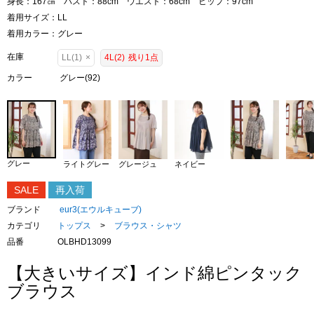
身長：167㎝ バスト：88cm ウエスト：68cm ヒップ：97cm
着用サイズ：LL
着用カラー：グレー
在庫
LL(1)
×
4L(2)
残り1点
カラー
グレー(92)
グレー
ライトグレー
グレージュ
ネイビー
SALE
再入荷
ブランド
eur3(エウルキューブ)
カテゴリ
トップス
>
ブラウス・シャツ
品番
OLBHD13099
【大きいサイズ】インド綿ピンタック
ブラウス