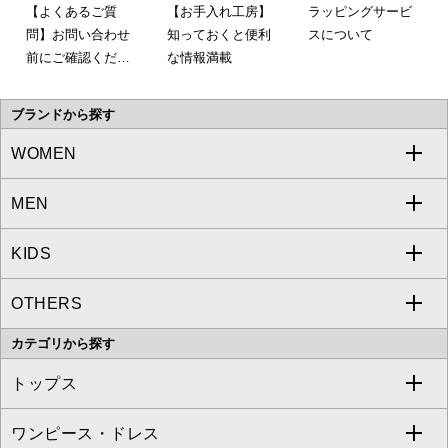
【よくあるご質
【お手入れ工房】
ラッピングサービ
問】お問い合わせ
知っておくと便利
スについて
前にご確認くださ
な情報満載
い。
ブランドから探す
WOMEN
MEN
a.v.v
KIDS
MICHEL KLEIN
a.v.v
OTHERS
MK MICHEL KLEIN
MICHEL KLEIN HOMME
a.v.v
カテゴリから探す
OFUON le MK
MK MICHEL KLEIN HOMME
MK MICHEL KLEIN BAG
トップス
Sybilla
EMILIO ROBBA
ワンピース・ドレス
すべてのトップス