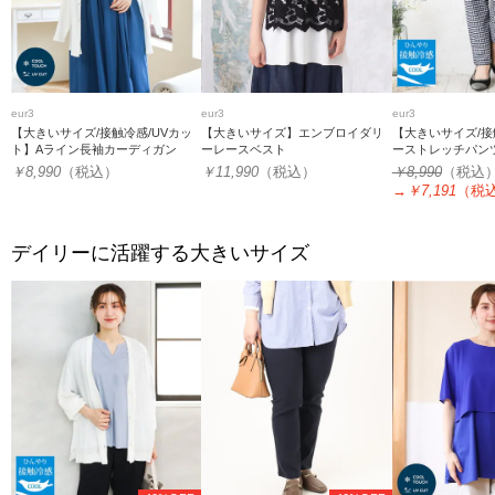
eur3
eur3
eur3
【大きいサイズ/接触冷感/UVカッ
【大きいサイズ】エンブロイダリ
【大きいサイズ/
ト】Aライン長袖カーディガン
ーレースベスト
ーストレッチパン
￥8,990
（税込）
￥11,990
（税込）
￥8,990
（税込
→
￥7,191
（税
デイリーに活躍する大きいサイズ