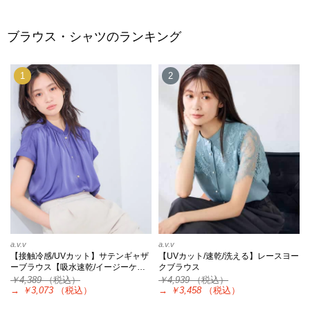
ブラウス・シャツのランキング
1
2
a.v.v
a.v.v
【接触冷感/UVカット】サテンギャザ
【UVカット/速乾/洗える】レースヨー
ーブラウス【吸水速乾/イージーケ…
クブラウス
￥4,389
（税込）
￥4,939
（税込）
→
￥3,073
（税込）
→
￥3,458
（税込）