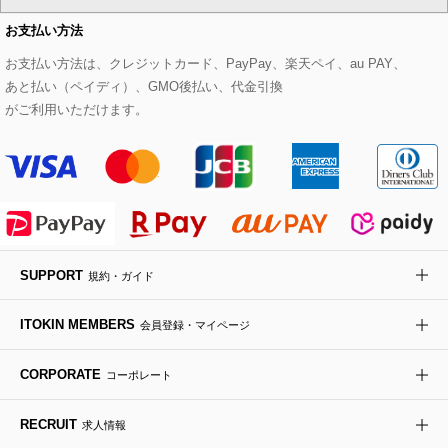
CHRISTIAN AUJARD Lサイズ
お支払い方法
その他のトップス
セットアップスカート
モッズコート
帽子
ブレスレット・バングル
ショルダーバッグ
パンプス
すべてのアートフラワー
eur3
お支払い方法は、クレジットカード、PayPay、楽天ペイ、au PAY、
あと払い（ペイディ）、GMO後払い、代金引換
セットアップワンピース
ステンカラーコート
ヘアアクセサリー
ブローチ・コサージュ
ボストンバッグ
スニーカー
ローズ
Maison de CINQ
がご利用いただけます。
その他のジャケット・スーツ
ノーカラーコート
財布・名刺入れ・ケース
その他のアクセサリー
クラッチバッグ
ブーツ・ブーティー
オーキッド・胡蝶蘭
MK MICHEL KLEIN BAG
ライダースジャケット
ハンカチ・バンダナ
バックパック・リュック
フラットシューズ
カサブランカ・カラー
HIROKO KOSHINO
デニムジャケット
手袋
ボディバッグ・メッセンジャーバッグ
ローファー
ラナンキュラス
re:edition project 165
SUPPORT
規約・ガイド
ダウンジャケット・コート
チャーム・ストラップ
トラベルバッグ
ドレスシューズ
ポプリアレンジ＆フレグランス
HIROKO BIS
ITOKIN MEMBERS
会員登録・マイページ
その他のコート・ブルゾン
ネクタイ
ビジネスバッグ
サンダル・ミュール
グリーン
HIROKO BIS GRANDE
CORPORATE
コーポレート
ポーチ
その他のバッグ
その他のシューズ
その他のアートフラワー
RECRUIT
求人情報
傘・日傘