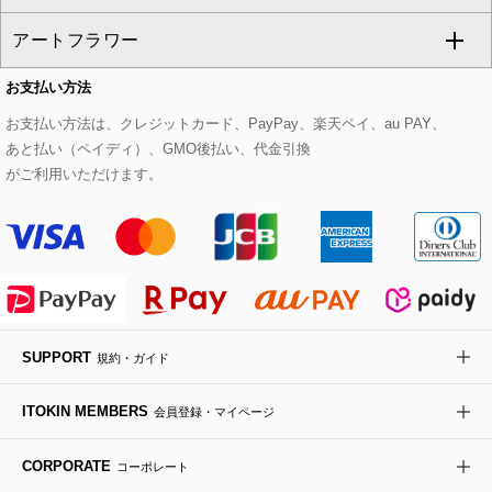
CHRISTIAN AUJARD
アートフラワー
スウェット・ジャージー
セットアップパンツ
チェスターコート
ベルト・サスペンダー
ピアス・イヤリング
トートバッグ
すべてのシューズ
CHRISTIAN AUJARD Lサイズ
お支払い方法
その他のトップス
セットアップスカート
モッズコート
帽子
ブレスレット・バングル
ショルダーバッグ
パンプス
すべてのアートフラワー
eur3
お支払い方法は、クレジットカード、PayPay、楽天ペイ、au PAY、
あと払い（ペイディ）、GMO後払い、代金引換
セットアップワンピース
ステンカラーコート
ヘアアクセサリー
ブローチ・コサージュ
ボストンバッグ
スニーカー
ローズ
Maison de CINQ
がご利用いただけます。
その他のジャケット・スーツ
ノーカラーコート
財布・名刺入れ・ケース
その他のアクセサリー
クラッチバッグ
ブーツ・ブーティー
オーキッド・胡蝶蘭
MK MICHEL KLEIN BAG
ライダースジャケット
ハンカチ・バンダナ
バックパック・リュック
フラットシューズ
カサブランカ・カラー
HIROKO KOSHINO
デニムジャケット
手袋
ボディバッグ・メッセンジャーバッグ
ローファー
ラナンキュラス
re:edition project 165
SUPPORT
規約・ガイド
ダウンジャケット・コート
チャーム・ストラップ
トラベルバッグ
ドレスシューズ
ポプリアレンジ＆フレグランス
HIROKO BIS
ITOKIN MEMBERS
会員登録・マイページ
その他のコート・ブルゾン
ネクタイ
ビジネスバッグ
サンダル・ミュール
グリーン
HIROKO BIS GRANDE
CORPORATE
コーポレート
ポーチ
その他のバッグ
その他のシューズ
その他のアートフラワー