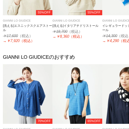
55%OFF
55%OFF
GIANNI LO GIUDICE
GIANNI LO GIUDICE
GIANNI LO GIUDIC
[洗える]エスニックスクエアストー
[洗える]イタリアチドリストール
イレギュラードッ
ル
ール
￥18,700
（税込）
￥17,600
（税込）
￥14,300
（税込
→
￥8,360
（税込）
→
￥7,920
（税込）
→
￥4,290
（税
のおすすめ
GIANNI LO GIUDICE
70%OFF
65%OFF