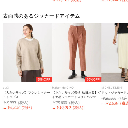
表面感のあるジャカードアイテム
30%OFF
65%OFF
eur3
Maison de CINQ
MICHEL KLEIN
【大きいサイズ】フクレジャカー
【小さいサイズ/洗える/日本製】ダ
ドットジャガード
ドトップス
イヤ柄ジャカードスリムパンツ
￥25,300
（税込
￥8,990
（税込）
￥28,600
（税込）
→
￥2,530
（税
→
￥6,292
（税込）
→
￥10,010
（税込）