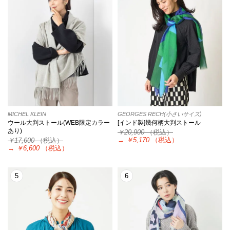
MICHEL KLEIN
GEORGES RECH(小さいサイズ)
ウール大判ストール(WEB限定カラー
[インド製]幾何柄大判ストール
あり)
￥20,900
（税込）
→
￥5,170
（税込）
￥17,600
（税込）
→
￥6,600
（税込）
5
6