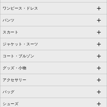
Sybilla
EMILIO ROBBA
ワンピース・ドレス
すべてのトップス
S sybilla
BUYERS SELECT
パンツ
カットソー・Tシャツ
すべてのワンピース・ドレス
Jocomomola
スカート
ブラウス・シャツ
ワンピース
すべてのパンツ
TARA JARMON
ジャケット・スーツ
ニット・セーター
ドレス
フルレングスパンツ
すべてのスカート
ZAPA
コート・ブルゾン
カーディガン
チュニック
クロップド・半端丈パンツ
ロング・マキシ丈スカート
すべてのジャケット・スーツ
TONEA
グッズ・小物
アンサンブルセット
ジャンパースカート
ガウチョ・ワイドパンツ
ひざ丈スカート
テーラードジャケット
すべてのコート・ブルゾン
al'aise modulation
アクセサリー
ベスト・ジレ
その他のワンピース・ドレス
ハーフ・ショート丈パンツ
ミモレ丈スカート
ノーカラージャケット
トレンチコート
すべてのグッズ・小物
GEORGES RECH
バッグ
パーカー
サロペット・オールインワン
ショート・ミニ丈スカート
セットアップ
ピーコート
マスク
すべてのアクセサリー
GIANNI LO GIUDICE
シューズ
タンクトップ・キャミソール
その他のパンツ
その他のスカート
セットアップジャケット
ダッフルコート
ストール・マフラー・スヌード
ネックレス
すべてのバッグ