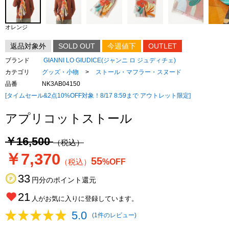
オレンジ
返品対象外
SOLD OUT
今週値下
OUTLET
ブランド
GIANNI LO GIUDICE(ジャンニ ロ ジュディチェ)
カテゴリ
グッズ・小物
>
ストール・マフラー・スヌード
品番
NK3AB04150
[タイムセール&2点10%OFF対象！8/17 8:59まで アウトレット限定]
アプリコットストール
￥16,500
（税込）
￥7,370
55
（税込）
%OFF
33
円分のポイント還元
21
人がお気に入りに登録しています。
5.0
(1件のレビュー)