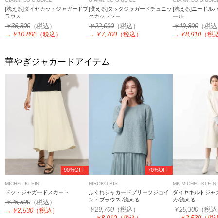
GIANNI LO GIUDICE
GIANNI LO GIUDICE
GIANNI LO GIUDIC
[洗える]ダイヤカットジャガードブ
[洗える]タックジャガードチュニッ
[洗える]ニードル
ラウス
クカットソー
ール
￥36,300
（税込）
￥22,000
（税込）
￥19,800
（税込
→
￥10,890
（税込）
→
￥7,700
（税込）
→
￥8,910
（税
華やぎジャカードアイテム
90%OFF
70%OFF
MICHEL KLEIN
HIROKO BIS
MK MICHEL KLEIN
ドットジャガードスカート
ふくれジャカードプリーツジョイ
ダイヤキルトジャ
ントブラウス /洗える
カ/洗える
￥25,300
（税込）
￥29,700
（税込）
￥25,300
（税込
→
￥2,530
（税込）
→
￥8,910
（税込）
→
￥2,530
（税