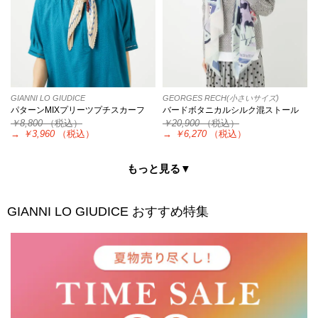
GIANNI LO GIUDICE
GEORGES RECH(小さいサイズ)
パターンMIXプリーツプチスカーフ
バードボタニカルシルク混ストール
￥8,800
（税込）
￥20,900
（税込）
→
￥3,960
（税込）
→
￥6,270
（税込）
もっと見る▼
GIANNI LO GIUDICE
おすすめ特集