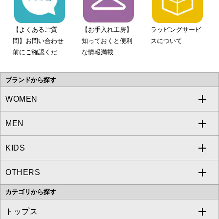
【よくあるご質
【お手入れ工房】
ラッピングサービ
問】お問い合わせ
知っておくと便利
スについて
前にご確認くださ
な情報満載
い。
ブランドから探す
WOMEN
MEN
a.v.v
KIDS
MICHEL KLEIN
a.v.v
OTHERS
MK MICHEL KLEIN
MICHEL KLEIN HOMME
a.v.v
カテゴリから探す
OFUON le MK
MK MICHEL KLEIN HOMME
MK MICHEL KLEIN BAG
トップス