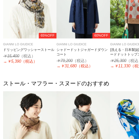
65%OFF
60%OFF
GIANNI LO GIUDICE
GIANNI LO GIUDICE
GIANNI LO GIUDIC
ドリッピングワッシャーストール
シャドードットジャガードダウン
[洗える・日本製]
コート
ードドットトップ
￥15,400
（税込）
￥79,200
（税込）
￥25,300
（税込
→
￥5,390
（税込）
→
￥31,680
（税込）
→
￥11,330
（税
ストール・マフラー・スヌードのおすすめ