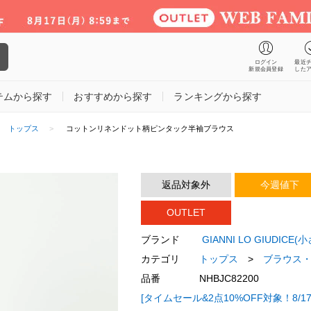
ログイン
最近
新規会員登録
した
テムから探す
おすすめから探す
ランキングから探す
トップス
コットンリネンドット柄ピンタック半袖ブラウス
返品対象外
今週値下
OUTLET
ブランド
GIANNI LO GIUDIC
カテゴリ
トップス
>
ブラウス
品番
NHBJC82200
[タイムセール&2点10%OFF対象！8/17