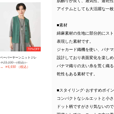
肌触りが良く、通気性、速乾性
アイテムとしても大活躍な一枚
■素材
綿麻素材の生地に部分的にスト
表現した素材です。
70%OFF
ジャカード織機を使い、パナマ
設計しており表面変化を楽しめ
ペーパーヤーンニットジレ
￥23,100
（税込）
パナマ織りの太い糸を荒く織る
→
￥6,930
（税込）
乾性もある素材です。
■スタイリング･おすすめポイ
コンパクトなシルエットと小さ
ドット柄ですがさり気ないので