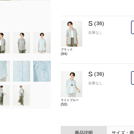
model:H154 B75 W59 H80 着用サイズ:S
在庫
S(36)
×
S
(36)
カラー
ライトブルー(50)
在庫なし
ブラック
(94)
S
(36)
在庫なし
ライトブルー
(50)
商品説明
サイズ・