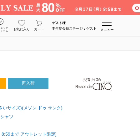
ゲスト
様
チェック
本年度会員ステージ：ゲスト
お気に入り
カート
メニュー
アイテム
再入荷
E(小さいサイズ)(メゾン ドゥ サンク)
・シャツ
 8:59まで アウトレット限定]