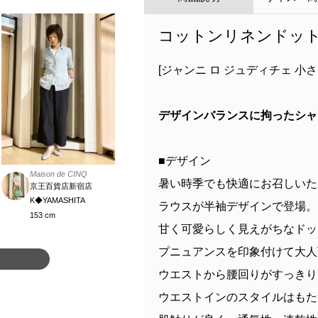
コットンリネンドッ
[ジャンニ ロ ジュディチェ 小
デザインバランスに拘ったシャ
■デザイン
Maison de CINQ
暑い時季でも快適にお召しいた
京王百貨店新宿店
K◆YAMASHITA
ラウスが半袖デザインで登場。
153 cm
甘く可愛らしく見えがちなドッ
プニュアンスを印象付けて大人
ウエストから腰回りがすっきり
ウエストインのスタイルはもた