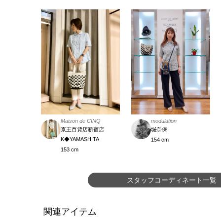
Maison de CINQ
modulation
京王百貨店新宿店
堀奈保
K◆YAMASHITA
154 cm
153 cm
スタッフコーディネート一覧
関連アイテム