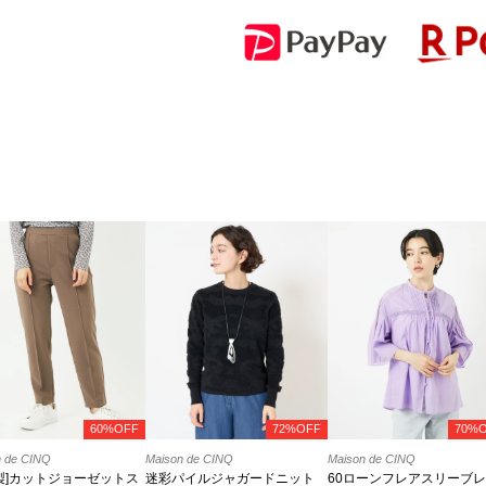
60%OFF
72%OFF
70%
n de CINQ
Maison de CINQ
Maison de CINQ
製]カットジョーゼットス
迷彩パイルジャガードニット
60ローンフレアスリーブ