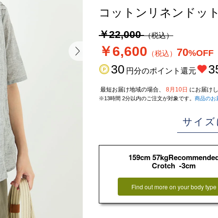
コットンリネンドッ
￥22,000
（税込）
￥6,600
70
%OFF
（税込）
30
3
円分のポイント還元
最短お届け地域の場合、
8月10日
にお届けし
※13時間 2分以内のご注文が対象です。
商品のお
サイズ
159cm 57kgRecommende
Crotch -3cm
Find out more on your body type