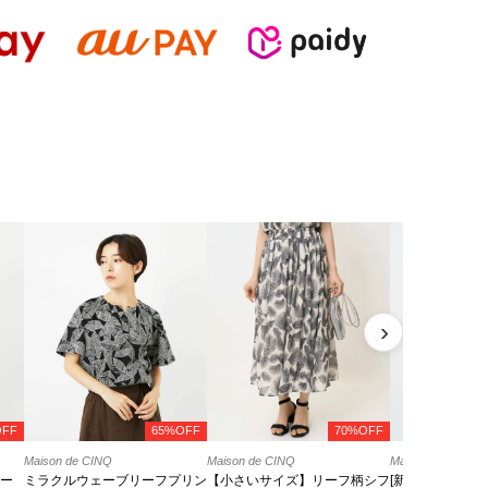
›
OFF
65%OFF
70%OFF
Maison de CINQ
Maison de CINQ
Maison de CINQ
レー
ミラクルウェーブリーフプリン
【小さいサイズ】リーフ柄シフ
[新色追加]バッ