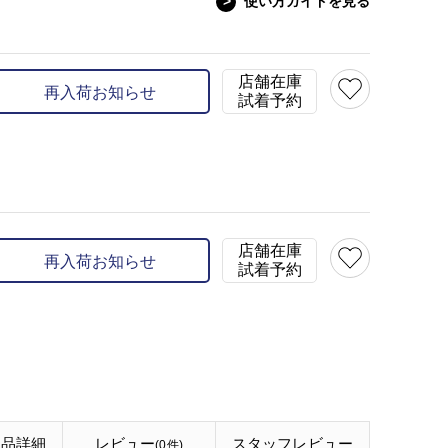
>
使い方ガイドを見る
model:H154 B75 W59 H
店舗在庫
再入荷お知らせ
試着予約
店舗在庫
再入荷お知らせ
試着予約
商品詳細
レビュー
スタッフ
レビュー
(0件)