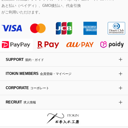
あと払い（ペイディ）、GMO後払い、代金引換
セットアップワンピース
ステンカラーコート
ヘアアクセサリー
ブローチ・コサージュ
ボストンバッグ
スニーカー
ローズ
Maison de CINQ
がご利用いただけます。
その他のジャケット・スーツ
ノーカラーコート
財布・名刺入れ・ケース
その他のアクセサリー
クラッチバッグ
ブーツ・ブーティー
オーキッド・胡蝶蘭
MK MICHEL KLEIN BAG
ライダースジャケット
ハンカチ・バンダナ
バックパック・リュック
フラットシューズ
カサブランカ・カラー
HIROKO KOSHINO
デニムジャケット
手袋
ボディバッグ・メッセンジャーバッグ
ローファー
ラナンキュラス
re:edition project 165
SUPPORT
規約・ガイド
ダウンジャケット・コート
チャーム・ストラップ
トラベルバッグ
ドレスシューズ
ポプリアレンジ＆フレグランス
HIROKO BIS
ITOKIN MEMBERS
会員登録・マイページ
その他のコート・ブルゾン
ネクタイ
ビジネスバッグ
サンダル・ミュール
グリーン
HIROKO BIS GRANDE
CORPORATE
コーポレート
ポーチ
その他のバッグ
その他のシューズ
その他のアートフラワー
RECRUIT
求人情報
傘・日傘
アイウェア