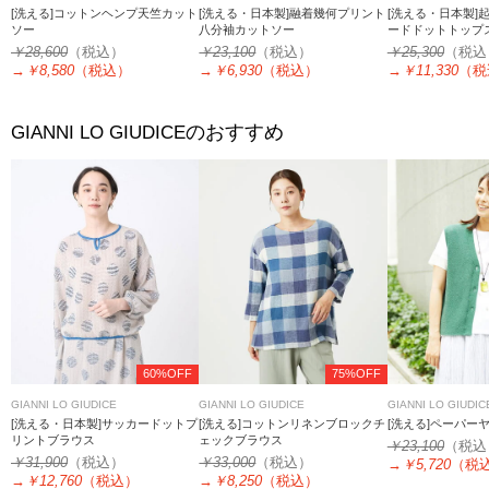
[洗える]コットンヘンプ天竺カット
[洗える・日本製]融着幾何プリント
[洗える・日本製]
ソー
八分袖カットソー
ードドットトップ
￥28,600
（税込）
￥23,100
（税込）
￥25,300
（税込
→
￥8,580
（税込）
→
￥6,930
（税込）
→
￥11,330
（税
のおすすめ
GIANNI LO GIUDICE
60%OFF
75%OFF
GIANNI LO GIUDICE
GIANNI LO GIUDICE
GIANNI LO GIUDIC
[洗える・日本製]サッカードットプ
[洗える]コットンリネンブロックチ
[洗える]ペーパー
リントブラウス
ェックブラウス
￥23,100
（税込
￥31,900
（税込）
￥33,000
（税込）
→
￥5,720
（税
→
￥12,760
（税込）
→
￥8,250
（税込）