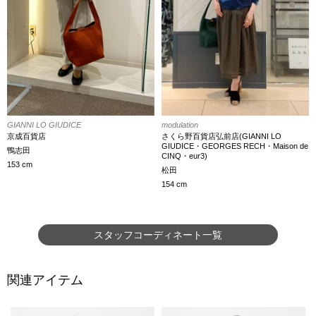
modulation
GIANNI LO GIUDICE
さくら野百貨店弘前店(GIANNI LO
京成百貨店
GIUDICE・GEORGES RECH・Maison de
鴨志田
CINQ・eur3)
153 cm
松田
154 cm
スタッフコーディネート一覧
関連アイテム