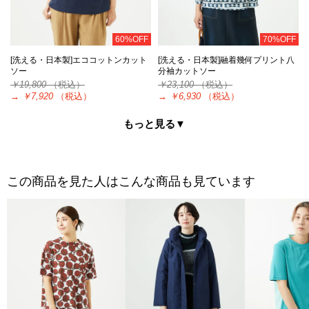
60%OFF
70%OFF
[洗える・日本製]エココットンカット
[洗える・日本製]融着幾何プリント八
ソー
分袖カットソー
￥19,800
（税込）
￥23,100
（税込）
→
￥7,920
（税込）
→
￥6,930
（税込）
もっと見る▼
この商品を見た人はこんな商品も見ています