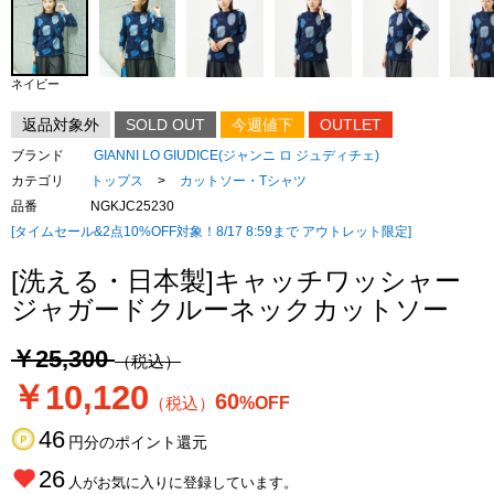
ネイビー
返品対象外
SOLD OUT
今週値下
OUTLET
ブランド
GIANNI LO GIUDICE(ジャンニ ロ ジュディチェ)
カテゴリ
トップス
>
カットソー・Tシャツ
品番
NGKJC25230
[タイムセール&2点10%OFF対象！8/17 8:59まで アウトレット限定]
[洗える・日本製]キャッチワッシャー
ジャガードクルーネックカットソー
￥25,300
（税込）
￥10,120
60
（税込）
%OFF
46
円分のポイント還元
26
人がお気に入りに登録しています。