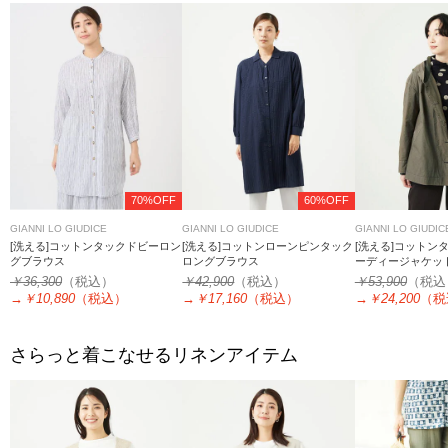
70%OFF
60%OFF
GIANNI LO GIUDICE
GIANNI LO GIUDICE
GIANNI LO GIUDIC
[洗える]コットンタックドビーロン
[洗える]コットンローンピンタック
[洗える]コットン
グブラウス
ロングブラウス
ーディージャケッ
￥36,300
（税込）
￥42,900
（税込）
￥53,900
（税込
→
￥10,890
（税込）
→
￥17,160
（税込）
→
￥24,200
（税
さらっと着こなせるリネンアイテム