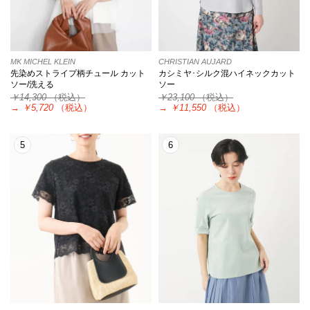
MK MICHEL KLEIN
CHRISTIAN AUJARD
先染めストライプ柄チュール カット
カシミヤ･シルク混ハイネックカット
ソー/洗える
ソー
￥14,300
（税込）
￥23,100
（税込）
→
￥5,720
（税込）
→
￥11,550
（税込）
5
6