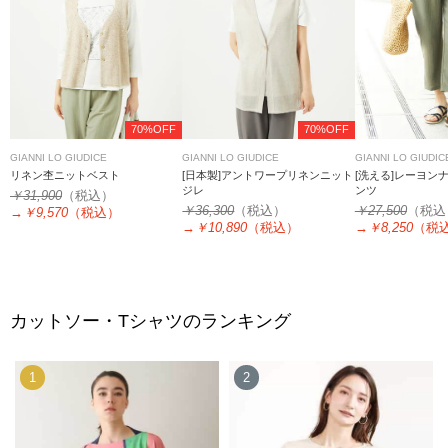
70%OFF
70%OFF
GIANNI LO GIUDICE
GIANNI LO GIUDICE
GIANNI LO GIUDIC
リネン杢ニットベスト
[日本製]アントワープリネンニット
[洗える]レーヨン
ジレ
ンツ
￥31,900
（税込）
￥36,300
（税込）
￥27,500
（税込
→
￥9,570
（税込）
→
￥10,890
（税込）
→
￥8,250
（税
カットソー・Tシャツのランキング
1
2