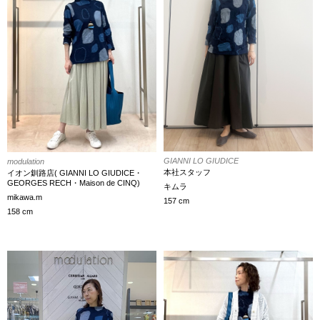
GIANNI LO GIUDICE
modulation
本社スタッフ
イオン釧路店( GIANNI LO GIUDICE・
GEORGES RECH・Maison de CINQ)
キムラ
mikawa.m
157 cm
158 cm