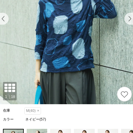
在庫
M(40)
×
カラー
ネイビー(57)