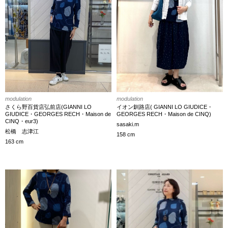
modulation
modulation
さくら野百貨店弘前店(GIANNI LO
イオン釧路店( GIANNI LO GIUDICE・
GIUDICE・GEORGES RECH・Maison de
GEORGES RECH・Maison de CINQ)
CINQ・eur3)
sasaki.m
松橋 志津江
158 cm
163 cm