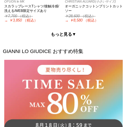
OFUON le MK
CHRISTIAN AUJARD(小さいサイズ)
スカラップレースTシャツ/接触冷感/
オーガニックコットンプリントカット
洗える/WEB限定サイズあり
ソー
￥7,700
（税込）
￥28,600
（税込）
→
￥3,850
（税込）
→
￥8,580
（税込）
もっと見る▼
GIANNI LO GIUDICE
おすすめ特集