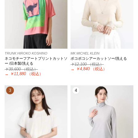
TRUNK HIROKO KOSHINO
MK MICHEL KLEIN
ネコモチーフアートプリントカットソ
ポコポコシアーカットソー/洗える
ー /日本製/洗える
￥12,100
（税込）
→
￥4,840
（税込）
￥39,600
（税込）
→
￥11,880
（税込）
3
4