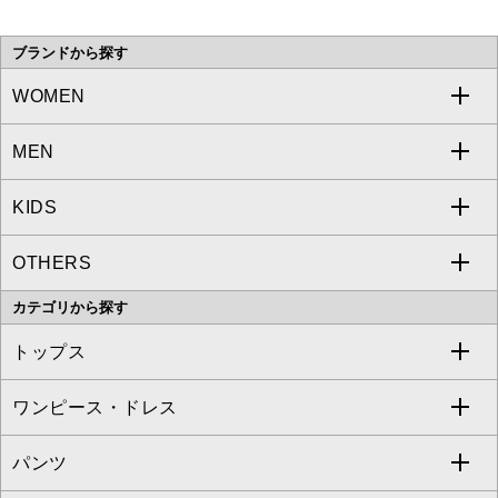
い。
ブランドから探す
WOMEN
MEN
a.v.v
KIDS
MICHEL KLEIN
a.v.v
OTHERS
MK MICHEL KLEIN
MICHEL KLEIN HOMME
a.v.v
カテゴリから探す
OFUON le MK
MK MICHEL KLEIN HOMME
MK MICHEL KLEIN BAG
トップス
Sybilla
EMILIO ROBBA
ワンピース・ドレス
すべてのトップス
S sybilla
BUYERS SELECT
パンツ
カットソー・Tシャツ
すべてのワンピース・ドレス
Jocomomola