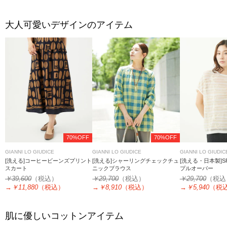
大人可愛いデザインのアイテム
70%OFF
70%OFF
GIANNI LO GIUDICE
GIANNI LO GIUDICE
GIANNI LO GIUDIC
[洗える]コーヒービーンズプリント
[洗える]シャーリングチェックチュ
[洗える・日本製]SP
スカート
ニックブラウス
プルオーバー
￥39,600
（税込）
￥29,700
（税込）
￥29,700
（税込
→
￥11,880
（税込）
→
￥8,910
（税込）
→
￥5,940
（税
肌に優しいコットンアイテム