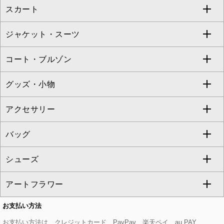
スカート
ブラウス・シャツ
ワンピース
すべてのパンツ
TARA JARMON
ジャケット・スーツ
ニット・セーター
ドレス
フルレングスパンツ
すべてのスカート
ZAPA
コート・ブルゾン
カーディガン
チュニック
クロップド・半端丈パンツ
ロング・マキシ丈スカート
すべてのジャケット・スーツ
TONEA
グッズ・小物
アンサンブルセット
ジャンパースカート
ガウチョ・ワイドパンツ
ひざ丈スカート
テーラードジャケット
すべてのコート・ブルゾン
al'aise modulation
アクセサリー
ベスト・ジレ
その他のワンピース・ドレス
ハーフ・ショート丈パンツ
ミモレ丈スカート
ノーカラージャケット
トレンチコート
すべてのグッズ・小物
GEORGES RECH
バッグ
パーカー
サロペット・オールインワン
ショート・ミニ丈スカート
セットアップ
ピーコート
マスク
すべてのアクセサリー
GIANNI LO GIUDICE
シューズ
タンクトップ・キャミソール
その他のパンツ
その他のスカート
セットアップジャケット
ダッフルコート
ストール・マフラー・スヌード
ネックレス
すべてのバッグ
CHRISTIAN AUJARD
アートフラワー
スウェット・ジャージー
セットアップパンツ
チェスターコート
ベルト・サスペンダー
ピアス・イヤリング
トートバッグ
すべてのシューズ
CHRISTIAN AUJARD Lサイズ
お支払い方法
その他のトップス
セットアップスカート
モッズコート
帽子
ブレスレット・バングル
ショルダーバッグ
パンプス
すべてのアートフラワー
eur3
お支払い方法は、クレジットカード、PayPay、楽天ペイ、au PAY、