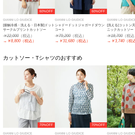
60%OFF
60%OFF
GIANNI LO GIUDICE
GIANNI LO GIUDICE
GIANNI LO GIUDIC
[接触冷感・洗える・日本製]ドット
シャドードットジャガードダウン
[洗える]コットン
サークルプリントカットソー
コート
ニックカットソー
￥22,000
（税込）
￥79,200
（税込）
￥18,700
（税込
→
￥8,800
（税込）
→
￥31,680
（税込）
→
￥3,740
（税
カットソー・Tシャツのおすすめ
70%OFF
70%OFF
GIANNI LO GIUDICE
GIANNI LO GIUDICE
GIANNI LO GIUDIC