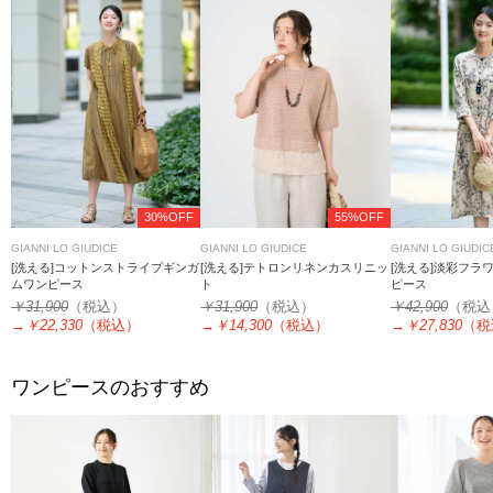
30%OFF
55%OFF
GIANNI LO GIUDICE
GIANNI LO GIUDICE
GIANNI LO GIUDIC
[洗える]コットンストライプギンガ
[洗える]テトロンリネンカスリニッ
[洗える]淡彩フラ
ムワンピース
ト
ピース
￥31,900
（税込）
￥31,900
（税込）
￥42,900
（税込
→
￥22,330
（税込）
→
￥14,300
（税込）
→
￥27,830
（税
ワンピースのおすすめ