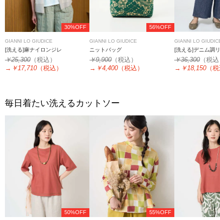
30%OFF
56%OFF
GIANNI LO GIUDICE
GIANNI LO GIUDICE
GIANNI LO GIUDIC
[洗える]麻ナイロンジレ
ニットバッグ
[洗える]デニム調
￥25,300
（税込）
￥9,900
（税込）
￥36,300
（税込
→
￥17,710
（税込）
→
￥4,400
（税込）
→
￥18,150
（税
毎日着たい洗えるカットソー
50%OFF
55%OFF