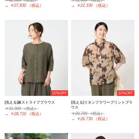
￥42,900
（税込）
￥31,900
（税込）
→
￥27,830
（税込）
→
￥22,330
（税込）
10%OFF
10%OFF
[洗える]麻ストライプブラウス
[洗える]リネンフラワープリントブラ
ウス
￥31,900
（税込）
￥29,700
（税込）
→
￥28,710
（税込）
→
￥26,730
（税込）