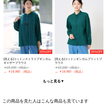
35%OFF
35%OFF
[洗える]コットンストライプギンガム
[洗える]コットンギンガムプリントブ
ギャザーブラウス
ラウス
￥23,100
（税込）
￥23,100
（税込）
→
￥14,960
（税込）
→
￥14,960
（税込）
もっと見る▼
この商品を見た人はこんな商品も見ています