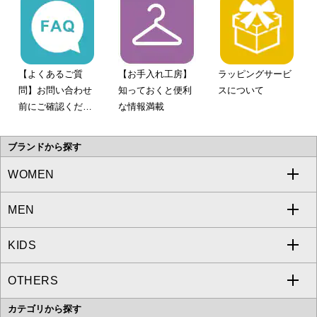
【よくあるご質
【お手入れ工房】
ラッピングサービ
問】お問い合わせ
知っておくと便利
スについて
前にご確認くださ
な情報満載
い。
ブランドから探す
WOMEN
MEN
a.v.v
KIDS
MICHEL KLEIN
a.v.v
OTHERS
MK MICHEL KLEIN
MICHEL KLEIN HOMME
a.v.v
カテゴリから探す
OFUON le MK
MK MICHEL KLEIN HOMME
MK MICHEL KLEIN BAG