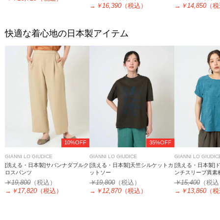
→
￥16,390
（税込）
→
￥14,850
（税
快適な着心地の日本製アイテム
10%OFF
35%OFF
GIANNI LO GIUDICE
GIANNI LO GIUDICE
GIANNI LO GIUDIC
[洗える・日本製]サバンナダブルク
[洗える・日本製]天竺シルケットカ
[洗える・日本製]
ロスパンツ
ットソー
ンチスリーブ異素
ットソー
￥19,800
（税込）
￥19,800
（税込）
￥15,400
（税込
→
￥17,820
（税込）
→
￥12,870
（税込）
→
￥13,860
（税