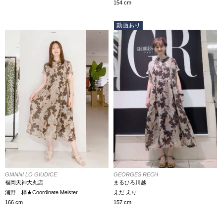
154 cm
動画あり
GIANNI LO GIUDICE
GEORGES RECH
福岡天神大丸店
まるひろ川越
浦野 梓★Coordinate Meister
えだ えり
166 cm
157 cm