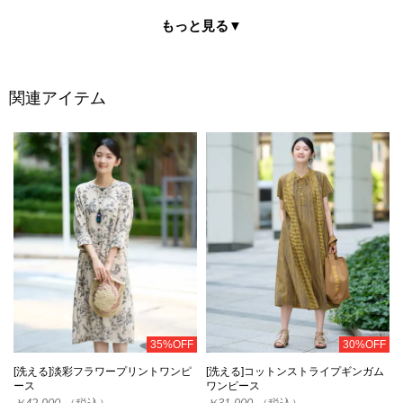
もっと見る
▼
関連アイテム
35%OFF
30%OFF
[洗える]淡彩フラワープリントワンピ
[洗える]コットンストライプギンガム
ース
ワンピース