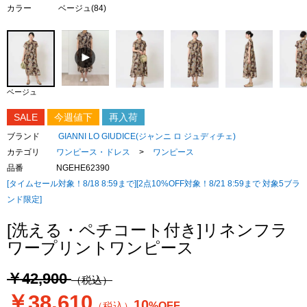
カラー
ベージュ(84)
ベージュ
SALE
今週値下
再入荷
ブランド
GIANNI LO GIUDICE(ジャンニ ロ ジュディチェ)
カテゴリ
ワンピース・ドレス
>
ワンピース
品番
NGEHE62390
[タイムセール対象！8/18 8:59まで][2点10%OFF対象！8/21 8:59まで 対象5ブラ
ンド限定]
[洗える・ペチコート付き]リネンフラ
ワープリントワンピース
￥42,900
（税込）
￥38,610
10
（税込）
%OFF