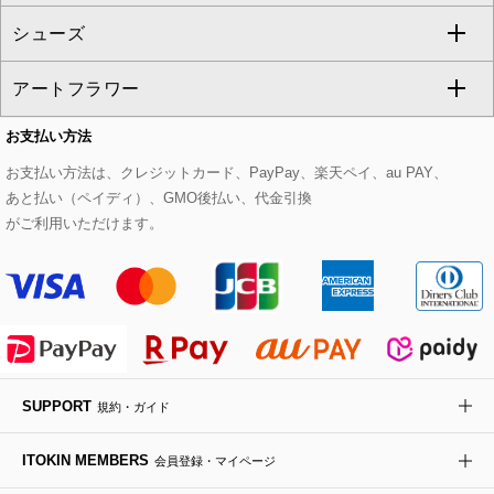
GIANNI LO GIUDICE
シューズ
タンクトップ・キャミソール
その他のパンツ
その他のスカート
セットアップジャケット
ダッフルコート
ストール・マフラー・スヌード
ネックレス
すべてのバッグ
CHRISTIAN AUJARD
アートフラワー
スウェット・ジャージー
セットアップパンツ
チェスターコート
ベルト・サスペンダー
ピアス・イヤリング
トートバッグ
すべてのシューズ
CHRISTIAN AUJARD Lサイズ
お支払い方法
その他のトップス
セットアップスカート
モッズコート
帽子
ブレスレット・バングル
ショルダーバッグ
パンプス
すべてのアートフラワー
eur3
お支払い方法は、クレジットカード、PayPay、楽天ペイ、au PAY、
あと払い（ペイディ）、GMO後払い、代金引換
セットアップワンピース
ステンカラーコート
ヘアアクセサリー
ブローチ・コサージュ
ボストンバッグ
スニーカー
ローズ
Maison de CINQ
がご利用いただけます。
その他のジャケット・スーツ
ノーカラーコート
財布・名刺入れ・ケース
その他のアクセサリー
クラッチバッグ
ブーツ・ブーティー
オーキッド・胡蝶蘭
MK MICHEL KLEIN BAG
ライダースジャケット
ハンカチ・バンダナ
バックパック・リュック
フラットシューズ
カサブランカ・カラー
HIROKO KOSHINO
デニムジャケット
手袋
ボディバッグ・メッセンジャーバッグ
ローファー
ラナンキュラス
re:edition project 165
SUPPORT
規約・ガイド
ダウンジャケット・コート
チャーム・ストラップ
トラベルバッグ
ドレスシューズ
ポプリアレンジ＆フレグランス
HIROKO BIS
ITOKIN MEMBERS
会員登録・マイページ
その他のコート・ブルゾン
ネクタイ
ビジネスバッグ
サンダル・ミュール
グリーン