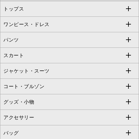
トップス
Sybilla
EMILIO ROBBA
ワンピース・ドレス
すべてのトップス
S sybilla
BUYERS SELECT
パンツ
カットソー・Tシャツ
すべてのワンピース・ドレス
Jocomomola
スカート
ブラウス・シャツ
ワンピース
すべてのパンツ
TARA JARMON
ジャケット・スーツ
ニット・セーター
ドレス
フルレングスパンツ
すべてのスカート
ZAPA
コート・ブルゾン
カーディガン
チュニック
クロップド・半端丈パンツ
ロング・マキシ丈スカート
すべてのジャケット・スーツ
TONEA
グッズ・小物
アンサンブルセット
ジャンパースカート
ガウチョ・ワイドパンツ
ひざ丈スカート
テーラードジャケット
すべてのコート・ブルゾン
al'aise modulation
アクセサリー
ベスト・ジレ
その他のワンピース・ドレス
ハーフ・ショート丈パンツ
ミモレ丈スカート
ノーカラージャケット
トレンチコート
すべてのグッズ・小物
GEORGES RECH
バッグ
パーカー
サロペット・オールインワン
ショート・ミニ丈スカート
セットアップ
ピーコート
マスク
すべてのアクセサリー