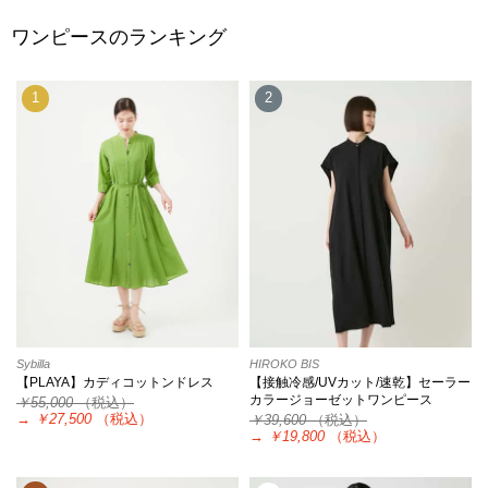
ワンピースのランキング
1
2
Sybilla
HIROKO BIS
【PLAYA】カディコットンドレス
【接触冷感/UVカット/速乾】セーラー
カラージョーゼットワンピース
￥55,000
（税込）
→
￥27,500
（税込）
￥39,600
（税込）
→
￥19,800
（税込）