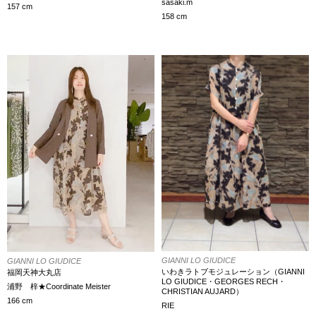
sasaki.m
157 cm
158 cm
GIANNI LO GIUDICE
GIANNI LO GIUDICE
いわきラトブモジュレーション（GIANNI
福岡天神大丸店
LO GIUDICE・GEORGES RECH・
浦野 梓★Coordinate Meister
CHRISTIAN AUJARD）
166 cm
RIE