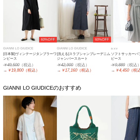
60%OFF
60%OFF
GIANNI LO GIUDICE
GIANNI LO GIUDICE
a.v.v
[日本製]ヴィンテージタンブラーワ
[洗える]スラブシャンブレーデニム
ソフトサッカーパ
ンピース
ジャンパースカート
ピース
￥49,500
（税込）
￥42,900
（税込）
￥9,889
（税込
→
￥19,800
（税込）
→
￥17,160
（税込）
→
￥4,450
（税
のおすすめ
GIANNI LO GIUDICE