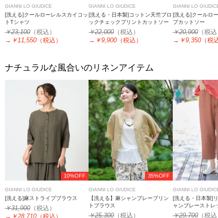
GIANNI LO GIUDICE
GIANNI LO GIUDICE
GIANNI LO GIUDIC
[洗える]クールローレルスカイコッ
[洗える・日本製]コットン天竺ブロ
[洗える]クールロ
トTシャツ
ックチェックプリントカットソー
ブカットソー
￥23,100
（税込）
￥22,000
（税込）
￥20,900
（税込
→
￥11,550
（税込）
→
￥9,900
（税込）
→
￥9,350
（税
ナチュラルな風合いのリネンアイテム
10%OFF
35%OFF
GIANNI LO GIUDICE
GIANNI LO GIUDICE
GIANNI LO GIUDIC
[洗える]麻ストライプブラウス
【洗える】麻シャンブレープリン
[洗える・日本製]
トブラウス
ャンブレーストレ
￥31,900
（税込）
￥25,300
（税込）
￥29,700
（税込
→
￥28,710
（税込）