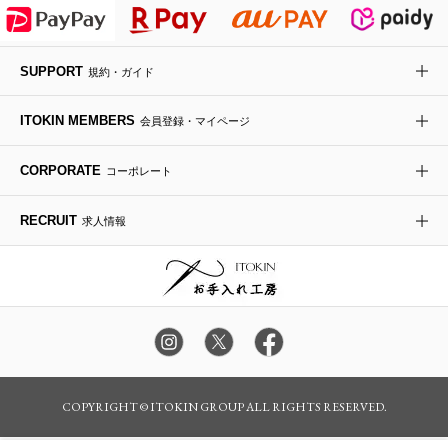
HIROKO KOSHINO
デニムジャケット
手袋
ボディバッグ・メッセンジャーバッグ
ローファー
ラナンキュラス
re:edition project 165
SUPPORT
規約・ガイド
ダウンジャケット・コート
チャーム・ストラップ
トラベルバッグ
ドレスシューズ
ポプリアレンジ＆フレグランス
HIROKO BIS
ITOKIN MEMBERS
会員登録・マイページ
その他のコート・ブルゾン
ネクタイ
ビジネスバッグ
サンダル・ミュール
グリーン
HIROKO BIS GRANDE
CORPORATE
コーポレート
ポーチ
その他のバッグ
その他のシューズ
その他のアートフラワー
RECRUIT
求人情報
傘・日傘
アイウェア
レッグウェア
時計
カラー・サイズを選択してカートに入れる
COPYRIGHT © ITOKIN GROUP ALL RIGHTS RESERVED.
その他のグッズ・小物