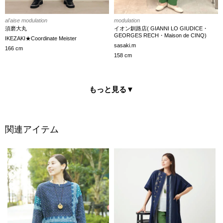
modulation
al'aise modulation
イオン釧路店( GIANNI LO GIUDICE・
須磨大丸
GEORGES RECH・Maison de CINQ)
IKEZAKI★Coordinate Meister
sasaki.m
166 cm
158 cm
もっと見る
▼
関連アイテム