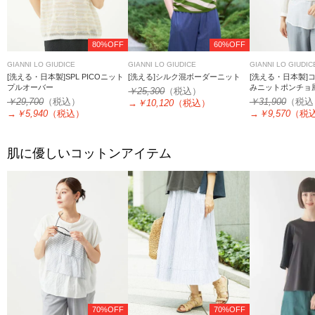
80%OFF
60%OFF
GIANNI LO GIUDICE
GIANNI LO GIUDICE
GIANNI LO GIUDIC
[洗える・日本製]SPL PICOニット
[洗える]シルク混ボーダーニット
[洗える・日本製]
プルオーバー
みニットポンチョ
￥25,300
（税込）
￥29,700
（税込）
￥31,900
（税込
→
￥10,120
（税込）
→
￥5,940
（税込）
→
￥9,570
（税
肌に優しいコットンアイテム
70%OFF
70%OFF