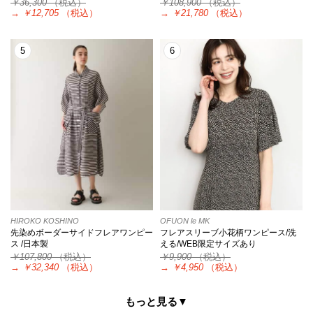
￥36,300
（税込）
￥108,900
（税込）
→
￥12,705
（税込）
→
￥21,780
（税込）
5
6
HIROKO KOSHINO
OFUON le MK
先染めボーダーサイドフレアワンピー
フレアスリーブ小花柄ワンピース/洗
ス /日本製
える/WEB限定サイズあり
￥107,800
（税込）
￥9,900
（税込）
→
￥32,340
（税込）
→
￥4,950
（税込）
もっと見る▼