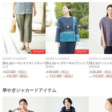
70%OFF
70%OFF
GIANNI LO GIUDICE
GIANNI LO GIUDICE
GIANNI LO GIUDIC
[洗える]レーヨンナイロンリネンパ
[洗える]バンダナパネルプリントブ
[洗える]ドットジ
ンツ
ラウス
ブラウス
￥27,500
（税込）
￥39,600
（税込）
￥36,300
（税込
→
￥8,250
（税込）
→
￥11,880
（税込）
→
￥9,020
（税
華やぎジャカードアイテム