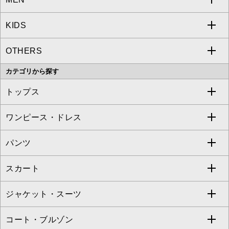
KIDS
MICHEL KLEIN
a.v.v
OTHERS
MK MICHEL KLEIN
MICHEL KLEIN HOMME
a.v.v
カテゴリから探す
OFUON le MK
MK MICHEL KLEIN HOMME
MK MICHEL KLEIN BAG
トップス
Sybilla
EMILIO ROBBA
ワンピース・ドレス
すべてのトップス
S sybilla
BUYERS SELECT
パンツ
カットソー・Tシャツ
すべてのワンピース・ドレス
Jocomomola
スカート
ブラウス・シャツ
ワンピース
すべてのパンツ
TARA JARMON
ジャケット・スーツ
ニット・セーター
ドレス
フルレングスパンツ
すべてのスカート
ZAPA
コート・ブルゾン
カーディガン
チュニック
クロップド・半端丈パンツ
ロング・マキシ丈スカート
すべてのジャケット・スーツ