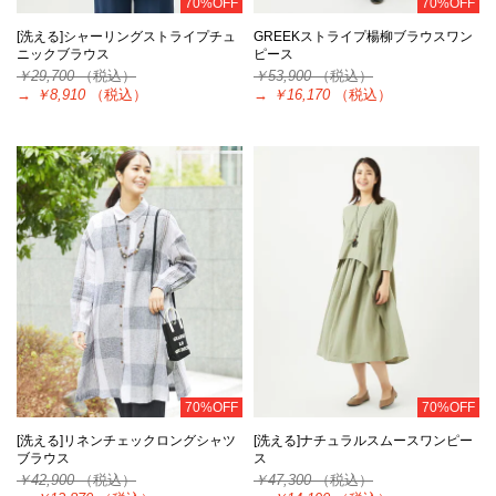
70%OFF
70%OFF
[洗える]シャーリングストライプチュ
GREEKストライプ楊柳ブラウスワン
ニックブラウス
ピース
￥29,700
（税込）
￥53,900
（税込）
→
￥8,910
（税込）
→
￥16,170
（税込）
70%OFF
70%OFF
[洗える]リネンチェックロングシャツ
[洗える]ナチュラルスムースワンピー
ブラウス
ス
￥42,900
（税込）
￥47,300
（税込）