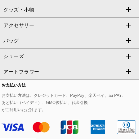
TONEA
グッズ・小物
アンサンブルセット
ジャンパースカート
ガウチョ・ワイドパンツ
ひざ丈スカート
テーラードジャケット
すべてのコート・ブルゾン
al'aise modulation
アクセサリー
ベスト・ジレ
その他のワンピース・ドレス
ハーフ・ショート丈パンツ
ミモレ丈スカート
ノーカラージャケット
トレンチコート
すべてのグッズ・小物
GEORGES RECH
バッグ
パーカー
サロペット・オールインワン
ショート・ミニ丈スカート
セットアップ
ピーコート
マスク
すべてのアクセサリー
GIANNI LO GIUDICE
シューズ
タンクトップ・キャミソール
その他のパンツ
その他のスカート
セットアップジャケット
ダッフルコート
ストール・マフラー・スヌード
ネックレス
すべてのバッグ
CHRISTIAN AUJARD
アートフラワー
スウェット・ジャージー
セットアップパンツ
チェスターコート
ベルト・サスペンダー
ピアス・イヤリング
トートバッグ
すべてのシューズ
CHRISTIAN AUJARD Lサイズ
お支払い方法
その他のトップス
セットアップスカート
モッズコート
帽子
ブレスレット・バングル
ショルダーバッグ
パンプス
すべてのアートフラワー
eur3
お支払い方法は、クレジットカード、PayPay、楽天ペイ、au PAY、
あと払い（ペイディ）、GMO後払い、代金引換
セットアップワンピース
ステンカラーコート
ヘアアクセサリー
ブローチ・コサージュ
ボストンバッグ
スニーカー
ローズ
Maison de CINQ
がご利用いただけます。
その他のジャケット・スーツ
ノーカラーコート
財布・名刺入れ・ケース
その他のアクセサリー
クラッチバッグ
ブーツ・ブーティー
オーキッド・胡蝶蘭
MK MICHEL KLEIN BAG
ライダースジャケット
ハンカチ・バンダナ
バックパック・リュック
フラットシューズ
カサブランカ・カラー