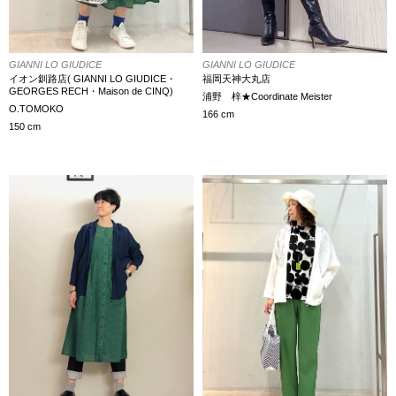
GIANNI LO GIUDICE
GIANNI LO GIUDICE
イオン釧路店( GIANNI LO GIUDICE・
福岡天神大丸店
GEORGES RECH・Maison de CINQ)
浦野 梓★Coordinate Meister
O.TOMOKO
166 cm
150 cm