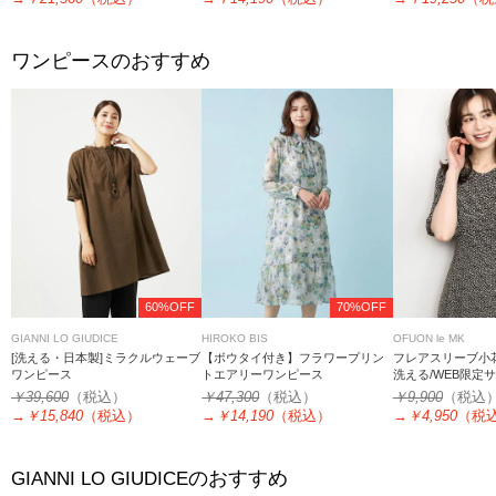
ワンピースのおすすめ
60%OFF
70%OFF
GIANNI LO GIUDICE
HIROKO BIS
OFUON le MK
[洗える・日本製]ミラクルウェーブ
【ボウタイ付き】フラワープリン
フレアスリーブ小
ワンピース
トエアリーワンピース
洗える/WEB限定
￥39,600
（税込）
￥47,300
（税込）
￥9,900
（税込
→
￥15,840
（税込）
→
￥14,190
（税込）
→
￥4,950
（税
のおすすめ
GIANNI LO GIUDICE