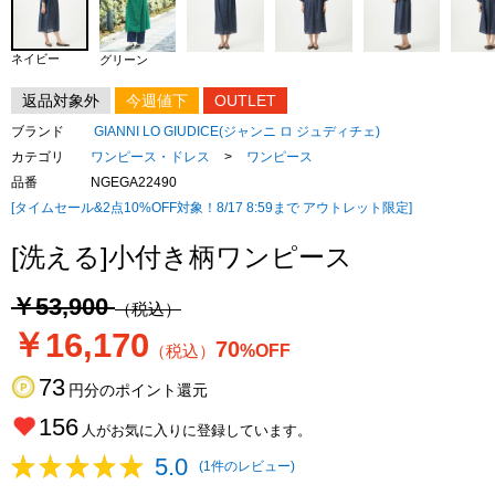
ネイビー
グリーン
返品対象外
今週値下
OUTLET
ブランド
GIANNI LO GIUDICE(ジャンニ ロ ジュディチェ)
カテゴリ
ワンピース・ドレス
>
ワンピース
品番
NGEGA22490
[タイムセール&2点10%OFF対象！8/17 8:59まで アウトレット限定]
[洗える]小付き柄ワンピース
￥53,900
（税込）
￥16,170
70
（税込）
%OFF
73
円分のポイント還元
156
人がお気に入りに登録しています。
5.0
(1件のレビュー)