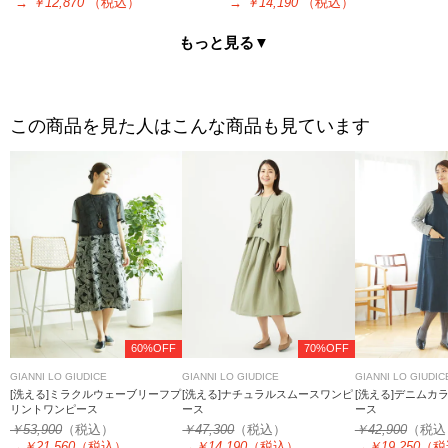
→
￥12,870
（税込）
→
￥14,190
（税込）
もっと見る▼
この商品を見た人はこんな商品も見ています
60%OFF
70%OFF
GIANNI LO GIUDICE
GIANNI LO GIUDICE
GIANNI LO GIUDIC
[洗える]ミラクルウェーブリーフプ
[洗える]ナチュラルスムースワンピ
[洗える]デニムカ
リントワンピース
ース
ース
￥53,900
（税込）
￥47,300
（税込）
￥42,900
（税込
→
￥21,560
（税込）
→
￥14,190
（税込）
→
￥19,250
（税