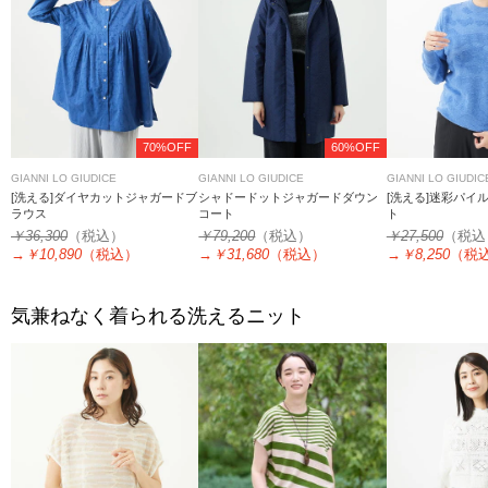
70%OFF
60%OFF
GIANNI LO GIUDICE
GIANNI LO GIUDICE
GIANNI LO GIUDIC
[洗える]ダイヤカットジャガードブ
シャドードットジャガードダウン
[洗える]迷彩パイ
ラウス
コート
ト
￥36,300
（税込）
￥79,200
（税込）
￥27,500
（税込
→
￥10,890
（税込）
→
￥31,680
（税込）
→
￥8,250
（税
気兼ねなく着られる洗えるニット