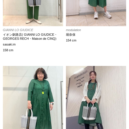
GIANNI LO GIUDICE
modulation
イオン釧路店( GIANNI LO GIUDICE・
堀奈保
GEORGES RECH・Maison de CINQ)
154 cm
sasaki.m
158 cm