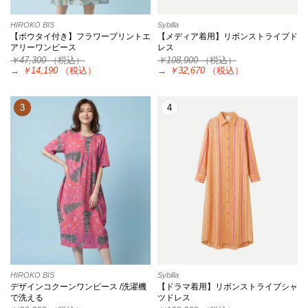
HIROKO BIS
Sybilla
【ボウタイ付き】フラワープリントエ
【メディア着用】リボンストライプド
アリーワンピース
レス
￥47,300
（税込）
￥108,900
（税込）
→
￥14,190
（税込）
→
￥32,670
（税込）
3
4
HIROKO BIS
Sybilla
デザインコクーンワンピース /洗濯機
【ドラマ着用】リボンストライプシャ
で洗える
ツドレス