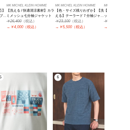
MK MICHEL KLEIN HOMME
MK MICHEL KLEIN HOMME
MK MICHEL KLE
応】
【洗える / 快適清涼素材】カラ
【色・サイズ残りわずか】【洗
【洗える/イージ
ブル
ミメッシュ七分袖ジャケット
える】テーラード７分袖ジャケ
ッチ】コンバー
￥26,400
（税込）
ット
￥23,100
（税込）
ト/TECEASY25
￥26,400
（税
→
￥4,000
（税込）
→
￥5,500
（税込）
→
￥13,200
（
5
6