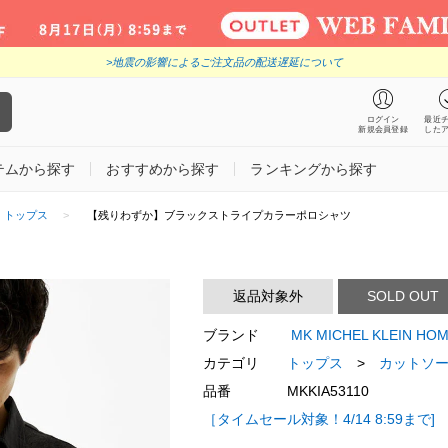
>地震の影響によるご注文品の配送遅延について
ログイン
最近
新規会員登録
した
テムから探す
おすすめから探す
ランキングから探す
トップス
【残りわずか】ブラックストライプカラーポロシャツ
返品対象外
SOLD OUT
ブランド
MK MICHEL KLEIN
カテゴリ
トップス
>
カットソー
品番
MKKIA53110
［タイムセール対象！4/14 8:59まで]