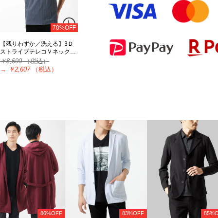
70%OFF
【残りわずか／洗える】3Ｄ
ストライプテレコＶネック…
￥8,690
（税込）
→
￥2,607
（税込）
86%OFF
83%OFF
85%