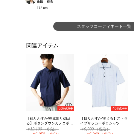
角田 裕希
172 cm
スタッフコーディネート一覧
関連アイテム
50%OFF
40%OFF
【残りわずか/在庫限り/洗え
【残りわずか/洗える】ストラ
る】ボタンダウンカノコポ…
イプサッカーポロシャツ
￥12,100
（税込）
￥9,900
（税込）