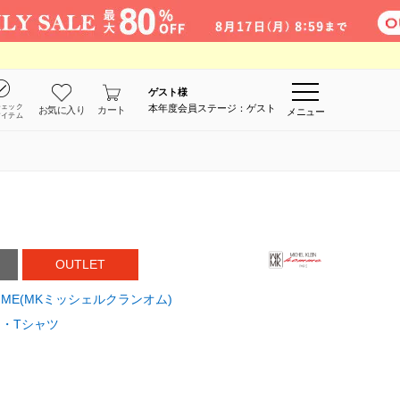
ゲスト
様
チェック
本年度会員ステージ：ゲスト
お気に入り
カート
メニュー
アイテム
OUTLET
 HOMME(MKミッシェルクランオム)
・Tシャツ