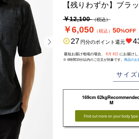
【残りわずか】ブラ
￥12,100
（税込）
￥6,050
50
%OFF
（税込）
27
4
円分のポイント還元
最短お届け地域の場合、
8月 8日
にお届けし
※ 6時間33分以内のご注文が対象です。
商品のお
サイズ
169cm 62kgRecommende
M
Find out more on your body type