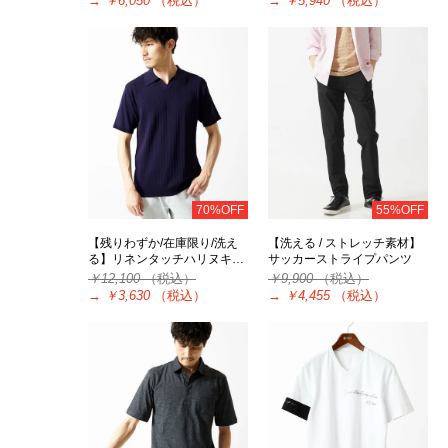
→
￥6,050
（税込）
→
￥5,940
（税込）
70%OFF
55%OFF
【残りわずか/在庫限り/洗え
【洗える / ストレッチ素材】
る】リネンタッチハリヌキ…
サッカーストライプパンツ
￥12,100
（税込）
￥9,900
（税込）
→
￥3,630
（税込）
→
￥4,455
（税込）