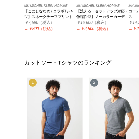
MK MICHEL KLEIN HOMME
MK MICHEL KLEIN HOMME
MK MI
【こにしななめ / コラボTシャ
【洗える・セットアップ対応・
コーデ
ツ】スネークチーフプリント
伸縮性◎】ノーカラーカーディ
ス
￥7,590
（税込）
ガンジャケット
￥16,500
（税込）
￥14,
→
￥800
（税込）
→
￥2,500
（税込）
→
￥2
カットソー・Tシャツのランキング
1
2