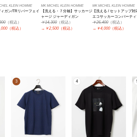
CHEL KLEIN HOMME
MK MICHEL KLEIN HOMME
MK MICHEL KLEIN HOMME
ィガン/TRリバーフェイ
【洗える・７分袖】サッカージ
【洗える / セットアップ対
ャージ ジャーディガン
エコサッカーコンバーティ
300
（税込）
￥14,300
（税込）
ジャケット
￥26,400
（税込）
,000
（税込）
→
￥2,500
（税込）
→
￥4,000
（税込）
3
4