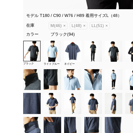
モデル T180 / C90 / W76 / H89 着用サイズL（48）
在庫
M(46)
×
L(48)
×
LL(51)
×
カラー
ブラック(94)
ブラック
ライトブルー
ネイビー