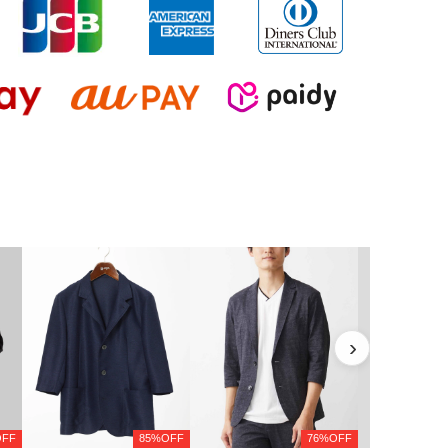
›
OFF
85%OFF
76%OFF