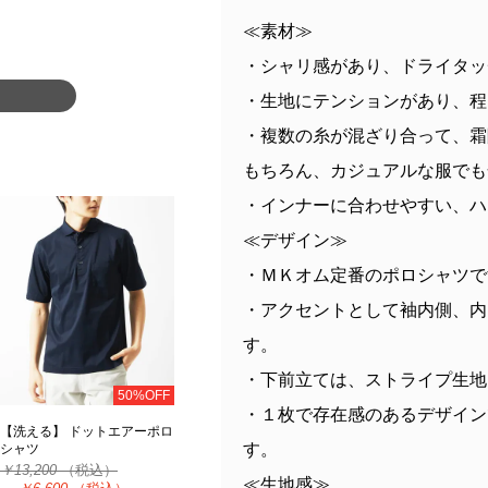
≪素材≫
・シャリ感があり、ドライタッ
・生地にテンションがあり、程
・複数の糸が混ざり合って、霜
もちろん、カジュアルな服でも
・インナーに合わせやすい、ハ
≪デザイン≫
・ＭＫオム定番のポロシャツで
・アクセントとして袖内側、内
す。
・下前立ては、ストライプ生地
50%OFF
・１枚で存在感のあるデザイン
【洗える】 ドットエアーポロ
す。
シャツ
￥13,200
（税込）
≪生地感≫