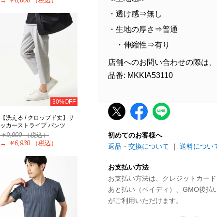
→
￥6,600
（税込）
・透け感⇒無し
・生地の厚さ⇒普通
・伸縮性⇒有り
店舗へのお問い合わせの際は、
品番: MKKIA53110
30%OFF
【洗える / クロップド丈】サ
ッカーストライプ パンツ
￥9,900
（税込）
初めてのお客様へ
→
￥6,930
（税込）
返品・交換について
｜
送料につい
お支払い方法
お支払い方法は、クレジットカード、P
あと払い（ペイディ）、GMO後払
がご利用いただけます。