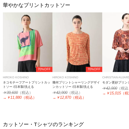
華やかなプリントカットソー
70%OFF
70%OFF
HIROKO KOSHINO
HIROKO KOSHINO
CHRISTIAN AUJAR
ネコモチーフアートプリントカッ
幾何プリントシャーリングデザイ
モダン更紗プリン
トソー /日本製/洗える
ンカットソー /日本製/洗える
￥42,900
（税込
￥39,600
（税込）
￥42,900
（税込）
→
￥15,015
（税
→
￥11,880
（税込）
→
￥12,870
（税込）
カットソー・Tシャツのランキング