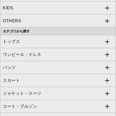
KIDS
MICHEL KLEIN
a.v.v
OTHERS
MK MICHEL KLEIN
MICHEL KLEIN HOMME
a.v.v
カテゴリから探す
OFUON le MK
MK MICHEL KLEIN HOMME
MK MICHEL KLEIN BAG
トップス
Sybilla
EMILIO ROBBA
ワンピース・ドレス
すべてのトップス
S sybilla
BUYERS SELECT
パンツ
カットソー・Tシャツ
すべてのワンピース・ドレス
Jocomomola
スカート
ブラウス・シャツ
ワンピース
すべてのパンツ
TARA JARMON
ジャケット・スーツ
ニット・セーター
ドレス
フルレングスパンツ
すべてのスカート
ZAPA
コート・ブルゾン
カーディガン
チュニック
クロップド・半端丈パンツ
ロング・マキシ丈スカート
すべてのジャケット・スーツ
TONEA