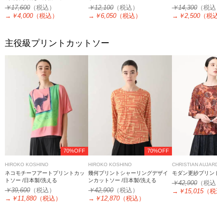
￥17,600
（税込）
￥12,100
（税込）
￥14,300
（税込
→
￥4,000
（税込）
→
￥6,050
（税込）
→
￥2,500
（税
主役級プリントカットソー
70%OFF
70%OFF
HIROKO KOSHINO
HIROKO KOSHINO
CHRISTIAN AUJAR
ネコモチーフアートプリントカッ
幾何プリントシャーリングデザイ
モダン更紗プリン
トソー /日本製/洗える
ンカットソー /日本製/洗える
￥42,900
（税込
￥39,600
（税込）
￥42,900
（税込）
→
￥15,015
（税
→
￥11,880
（税込）
→
￥12,870
（税込）