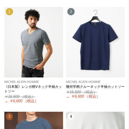
1
2
MICHEL KLEIN HOMME
MICHEL KLEIN HOMME
《日本製》レンガ柄Vネック半袖カッ
幾何学柄クルーネック半袖カットソー
トソー
￥16,500
（税込）
→
￥6,600
（税込）
￥16,500
（税込）
→
￥6,600
（税込）
3
4