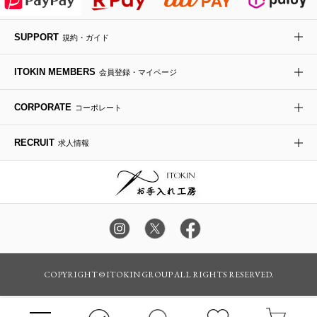
デニムジャケット
手袋
ボディバッグ・メッセンジャーバッグ
ローファー
ラナンキュラス
re:edition project 165
SUPPORT
規約・ガイド
ダウンジャケット・コート
チャーム・ストラップ
トラベルバッグ
ドレスシューズ
ポプリアレンジ＆フレグランス
HIROKO BIS
ITOKIN MEMBERS
会員登録・マイページ
その他のコート・ブルゾン
ネクタイ
ビジネスバッグ
サンダル・ミュール
グリーン
HIROKO BIS GRANDE
CORPORATE
コーポレート
ポーチ
その他のバッグ
その他のシューズ
その他のアートフラワー
RECRUIT
求人情報
傘・日傘
アイウェア
レッグウェア
時計
カラー・サイズを選択してカートに入れる
COPYRIGHT © ITOKIN GROUP ALL RIGHTS RESERVED.
その他のグッズ・小物