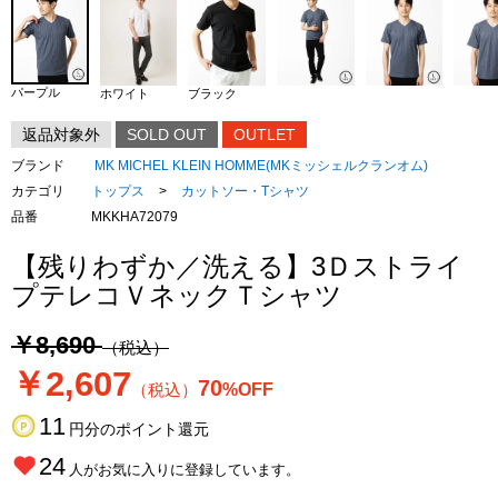
パープル
ホワイト
ブラック
返品対象外
SOLD OUT
OUTLET
ブランド
MK MICHEL KLEIN HOMME(MKミッシェルクランオム)
カテゴリ
トップス
>
カットソー・Tシャツ
品番
MKKHA72079
【残りわずか／洗える】3Ｄストライ
プテレコＶネックＴシャツ
￥8,690
（税込）
￥2,607
70
（税込）
%OFF
11
円分のポイント還元
24
人がお気に入りに登録しています。