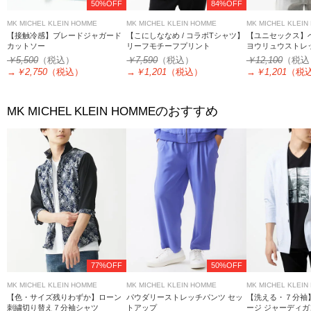
50%OFF
84%OFF
MK MICHEL KLEIN HOMME
MK MICHEL KLEIN HOMME
MK MICHEL KLEIN
【接触冷感】ブレードジャガード
【こにしななめ / コラボTシャツ】
【ユニセックス】ベ
カットソー
リーフモチーフプリント
ヨウリュウストレ
￥5,500
（税込）
￥7,590
（税込）
￥12,100
（税込
→
￥2,750
（税込）
→
￥1,201
（税込）
→
￥1,201
（税
のおすすめ
MK MICHEL KLEIN HOMME
77%OFF
50%OFF
MK MICHEL KLEIN HOMME
MK MICHEL KLEIN HOMME
MK MICHEL KLEIN
【色・サイズ残りわずか】ローン
パウダリーストレッチパンツ セッ
【洗える・７分袖
刺繍切り替え７分袖シャツ
トアップ
ージ ジャーディガ