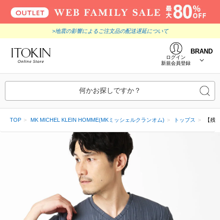
>地震の影響によるご注文品の配送遅延について
BRAND
ログイン
新規会員登録
何かお探しですか？
TOP
MK MICHEL KLEIN HOMME(MKミッシェルクランオム)
トップス
【残