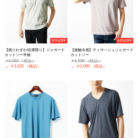
50%OFF
64%OFF
【残りわずか/在庫限り】ジャガード
【接触冷感】ティサ―ジュジャガード
カットソー半袖
カットソー
￥6,050
（税込）
￥5,500
（税込）
→
￥3,025
（税込）
→
￥2,000
（税込）