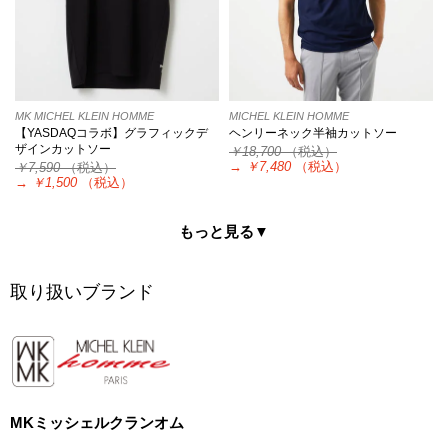
MK MICHEL KLEIN HOMME
MICHEL KLEIN HOMME
【YASDAQコラボ】グラフィックデ
ヘンリーネック半袖カットソー
ザインカットソー
￥18,700
（税込）
→
￥7,480
（税込）
￥7,590
（税込）
→
￥1,500
（税込）
もっと見る▼
取り扱いブランド
MKミッシェルクランオム