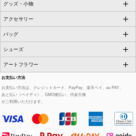
グッズ・小物
アンサンブルセット
ジャンパースカート
ガウチョ・ワイドパンツ
ひざ丈スカート
テーラードジャケット
すべてのコート・ブルゾン
al'aise modulation
アクセサリー
ベスト・ジレ
その他のワンピース・ドレス
ハーフ・ショート丈パンツ
ミモレ丈スカート
ノーカラージャケット
トレンチコート
すべてのグッズ・小物
GEORGES RECH
バッグ
パーカー
サロペット・オールインワン
ショート・ミニ丈スカート
セットアップ
ピーコート
マスク
すべてのアクセサリー
GIANNI LO GIUDICE
シューズ
タンクトップ・キャミソール
その他のパンツ
その他のスカート
セットアップジャケット
ダッフルコート
ストール・マフラー・スヌード
ネックレス
すべてのバッグ
CHRISTIAN AUJARD
アートフラワー
スウェット・ジャージー
セットアップパンツ
チェスターコート
ベルト・サスペンダー
ピアス・イヤリング
トートバッグ
すべてのシューズ
CHRISTIAN AUJARD Lサイズ
お支払い方法
その他のトップス
セットアップスカート
モッズコート
帽子
ブレスレット・バングル
ショルダーバッグ
パンプス
すべてのアートフラワー
eur3
お支払い方法は、クレジットカード、PayPay、楽天ペイ、au PAY、
あと払い（ペイディ）、GMO後払い、代金引換
セットアップワンピース
ステンカラーコート
ヘアアクセサリー
ブローチ・コサージュ
ボストンバッグ
スニーカー
ローズ
Maison de CINQ
がご利用いただけます。
その他のジャケット・スーツ
ノーカラーコート
財布・名刺入れ・ケース
その他のアクセサリー
クラッチバッグ
ブーツ・ブーティー
オーキッド・胡蝶蘭
MK MICHEL KLEIN BAG
ライダースジャケット
ハンカチ・バンダナ
バックパック・リュック
フラットシューズ
カサブランカ・カラー
HIROKO KOSHINO