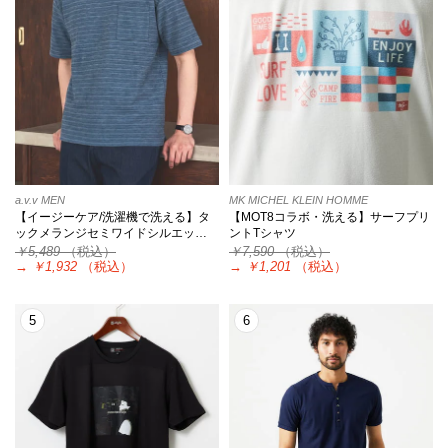
a.v.v MEN
MK MICHEL KLEIN HOMME
【イージーケア/洗濯機で洗える】タ
【MOT8コラボ・洗える】サーフプリ
ックメランジセミワイドシルエッ…
ントTシャツ
￥5,489
（税込）
￥7,590
（税込）
→
￥1,932
（税込）
→
￥1,201
（税込）
5
6