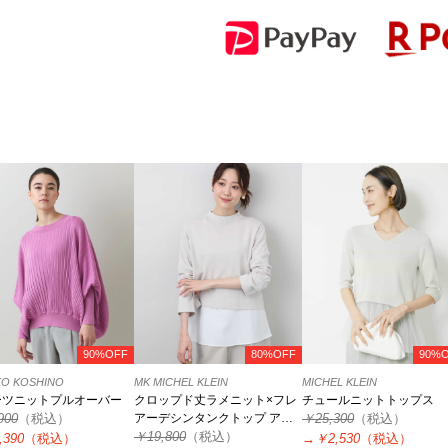
90%OFF
80%OFF
90%
KO KOSHINO
MK MICHEL KLEIN
MICHEL KLEIN
ーツニットプルオーバー
クロップド丈ラメニット×フレ
チュールニットトップス
900
（税込）
アーデシンタンクトップ アン
￥25,300
（税込）
サンブル/洗える
￥19,800
（税込）
,390
（税込）
→
￥2,530
（税込）