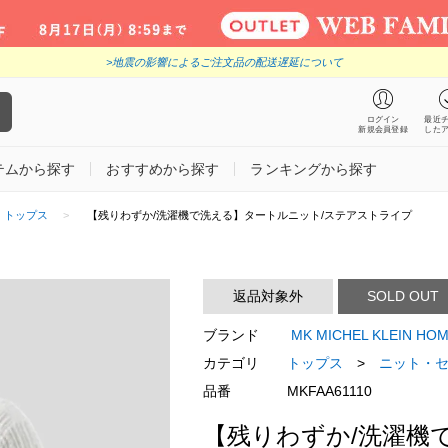
>地震の影響によるご注文品の配送遅延について
ログイン
最近
新規会員登録
した
テムから探す
おすすめから探す
ランキングから探す
トップス
【残りわずか/洗濯機で洗える】タートルニット/ステアストライプ
返品対象外
SOLD OUT
ブランド
MK MICHEL KLEIN
カテゴリ
トップス
>
ニット・
品番
MKFAA61110
【残りわずか/洗濯機