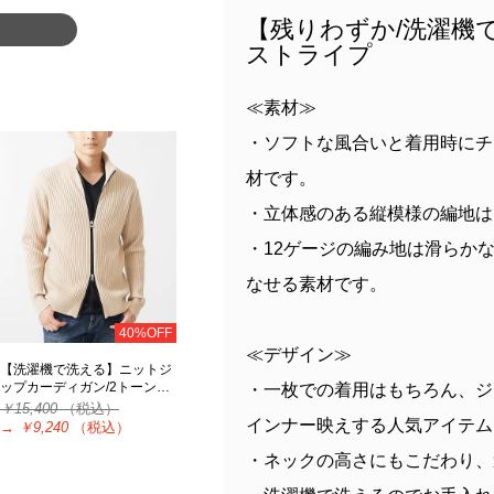
【残りわずか/洗濯機
ストライプ
≪素材≫
・ソフトな風合いと着用時にチ
材です。
・立体感のある縦模様の編地は
・12ゲージの編み地は滑らか
なせる素材です。
40%OFF
≪デザイン≫
【洗濯機で洗える】ニットジ
ップカーディガン/2トーン…
・一枚での着用はもちろん、ジ
￥15,400
（税込）
インナー映えする人気アイテム
→
￥9,240
（税込）
・ネックの高さにもこだわり、