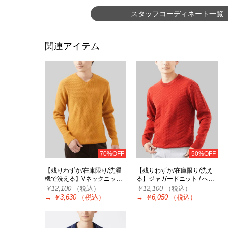
スタッフコーディネート一覧
関連アイテム
70%OFF
50%OFF
【残りわずか/在庫限り/洗濯
【残りわずか/在庫限り/洗え
機で洗える】Vネックニッ…
る】ジャガードニット / へ…
￥12,100
（税込）
￥12,100
（税込）
→
￥3,630
（税込）
→
￥6,050
（税込）