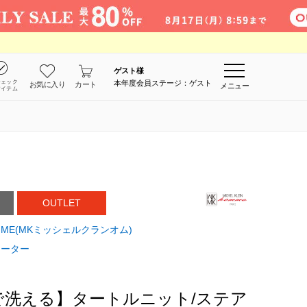
ゲスト
様
チェック
本年度会員ステージ：ゲスト
お気に入り
カート
メニュー
アイテム
OUTLET
 HOMME(MKミッシェルクランオム)
セーター
で洗える】タートルニット/ステア