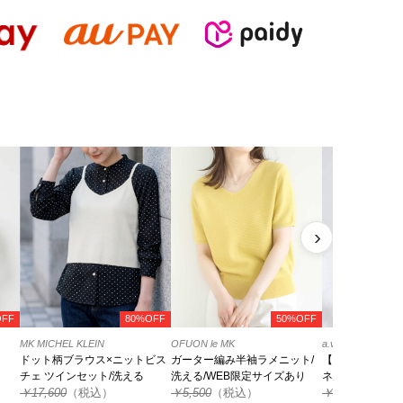
›
OFF
80%OFF
50%OFF
MK MICHEL KLEIN
OFUON le MK
a.v.v
ドット柄ブラウス×ニットビス
ガーター編み半袖ラメニット/
【アンサンブル
チェ ツインセット/洗える
洗える/WEB限定サイズあり
ネック美ラクる
￥17,600
（税込）
￥5,500
（税込）
￥4,389
（税込