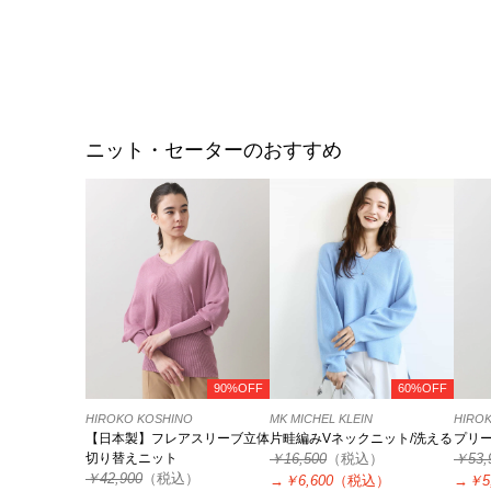
ニット・セーターのおすすめ
90%OFF
60%OFF
HIROKO KOSHINO
MK MICHEL KLEIN
HIRO
【日本製】フレアスリーブ立体
片畦編みVネックニット/洗える
プリ
切り替えニット
￥16,500
（税込）
￥53,
￥42,900
（税込）
→
￥6,600
（税込）
→
￥5