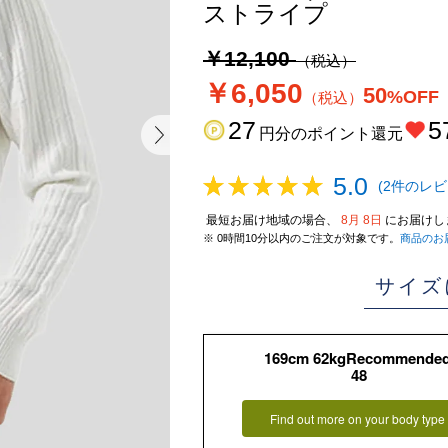
ストライプ
￥12,100
（税込）
￥6,050
50
%OFF
（税込）
27
5
円分のポイント還元
5.0
(2件のレビ
最短お届け地域の場合、
8月 8日
にお届けし
※ 0時間10分以内のご注文が対象です。
商品のお
サイズ
169cm 62kgRecommende
48
Find out more on your body type